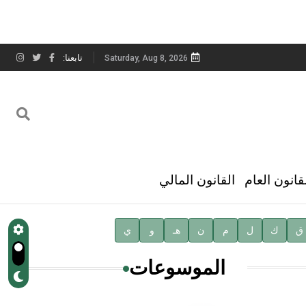
تابعنا:
Saturday, Aug 8, 2026
قانون العام
القانون المالي
ق
ك
ل
م
ن
هـ
و
ي
الموسوعات