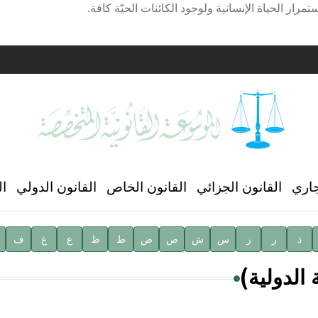
مرار الحياة الإنسانية ولوجود الكائنات الحيّة كافة.
ية
ن العالمي للغة العربية
جاري
القانون الجزائي
القانون الخاص
القانون الدولي
ال
ذ
ر
ز
س
ش
ص
ض
ط
ظ
ع
غ
ف
ية
 الدولية)