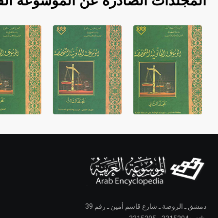
المجلدات الصادرة عن الموسوعة الق
دمشق ـ الروضة ـ شارع قاسم أمين ـ رقم 39