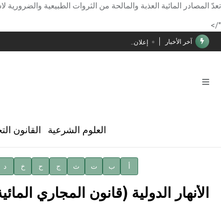
الأستاذ إياد خالد الطباع مدير عام لهيئة الموسوعة العربية
تعدّ المصادر المائية العذبة والمالحة من الثروات الطبيعية والضرورية لاست
دار الفكر الموزع الحصري لمنشورات هيئة الموسوعة العرب
"/>
آخر الأخبار
إعلان..
فوز الأستاذ الدكتور محمود السيد بجائزة مجمع الملك سليما
صدور المجلد الثامن عشر من الموسوعة الطبية
صدور المجلد السابع من موسوعة الآثار في سورية
توصيات مجلس الإدارة
العلوم الشرعية
القانون الت
شهر الكتاب السوري
الأستاذ إياد خالد الطباع مدير عام لهيئة الموسوعة العربية
أ
ب
ت
ث
ج
ح
خ
د
دار الفكر الموزع الحصري لمنشورات هيئة الموسوعة العرب
الأنهار الدولية (قانون المجاري المائية