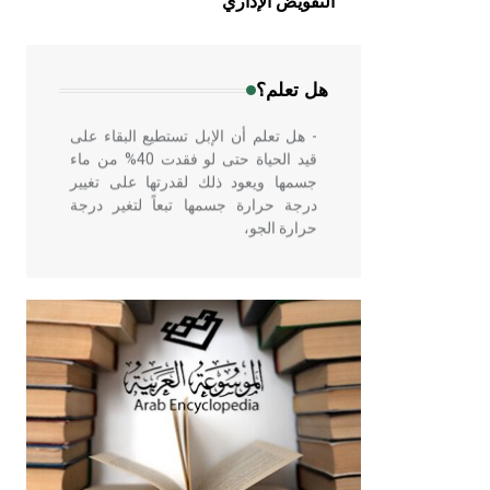
التفويض الإداري
في بلاد الشام ومصر خاصة، حيث يحرص
المعمار على بناء مداميكه وخاصة في
الواجهات
هل تعلم؟
- هل تعلم أن الإبل تستطيع البقاء على
قيد الحياة حتى لو فقدت 40% من ماء
جسمها ويعود ذلك لقدرتها على تغيير
درجة حرارة جسمها تبعاً لتغير درجة
حرارة الجو،
- هل تعلم أن أبقراط كتب في الطب
أربعة مؤلفات هي: الحكم، الأدلة، تنظيم
التغذية، ورسالته في جروح الرأس.
ويعود له الفضل بأنه حرر الطب من
الدين والفلسفة.
- هل تعلم أن المرجان إفراز حيواني
يتكون في البحر ويتركب من مادة