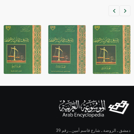
دمشق ـ الروضة ـ شارع قاسم أمين ـ رقم 39