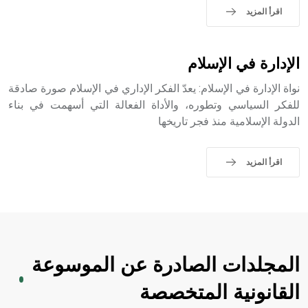
اقرأ المزيد
- هل تعلم أن الأبجدية الكنعانية تتألف من /22/ علامة كتابية
sign تكتب منفصلة غير متصلة، وتعتمد المبدأ الأكوروفوني،
حيث تقتصر القيمة الصوتية للعلامة الك
الإدارة في الإسلام
نواة الإدارة في الإسلام: يعدّ الفكر الإداري في الإسلام صورة صادقة
للفكر السياسي وتطوره، والأداة الفعالة التي أسهمت في بناء
الدولة الإسلامية منذ فجر تاريخها
اقرأ المزيد
المجلدات الصادرة عن الموسوعة
القانونية المتخصصة