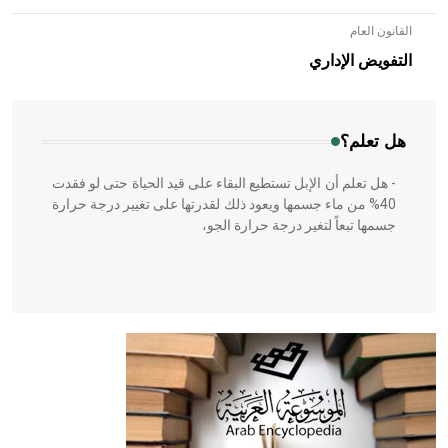
القانون العام
- هل تعلم أن الأبلق نوع من الفنون الهندسية التي ارتبطت
بالعمارة الإسلامية في بلاد الشام ومصر خاصة، حيث يحرص
التفويض الإداري
المعمار على بناء مداميكه وخاصة في الواجهات
هل تعلم؟
- هل تعلم أن الإبل تستطيع البقاء على قيد الحياة حتى لو فقدت
40% من ماء جسمها ويعود ذلك لقدرتها على تغيير درجة حرارة
جسمها تبعاً لتغير درجة حرارة الجو،
- هل تعلم أن أبقراط كتب في الطب أربعة مؤلفات هي:
الحكم، الأدلة، تنظيم التغذية، ورسالته في جروح الرأس. ويعود
له الفضل بأنه حرر الطب من الدين والفلسفة.