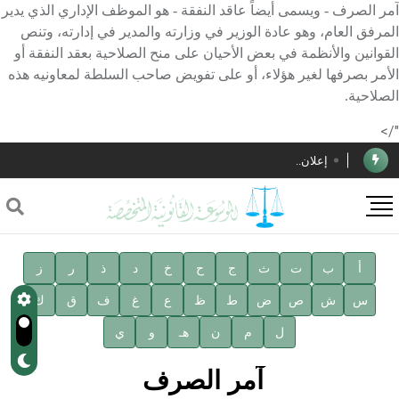
آمر الصرف - ويسمى أيضاً عاقد النفقة - هو الموظف الإداري الذي يدير
المرفق العام، وهو عادة الوزير في وزارته والمدير في إدارته، وتنص
القوانين والأنظمة في بعض الأحيان على منح الصلاحية بعقد النفقة أو
الأمر بصرفها لغير هؤلاء، أو على تفويض صاحب السلطة لمعاونيه هذه
الأستاذ إياد خالد الطباع مدير عام لهيئة الموسوعة العربية
الصلاحية.
دار الفكر الموزع الحصري لمنشورات هيئة الموسوعة العربية
"/>
إعلان..
فوز الأستاذ الدكتور محمود السيد بجائزة مجمع الملك سليمان
العالمي للغة العربية
صدور المجلد الثامن عشر من الموسوعة الطبية
صدور المجلد السابع من موسوعة الآثار في سورية
أ
ب
ت
ث
ج
ح
خ
د
ذ
ر
ز
س
ش
ص
ض
ط
ظ
ع
غ
ف
ق
ك
توصيات مجلس الإدارة
ل
م
ن
هـ
و
ي
شهر الكتاب السوري
آمر الصرف
الأستاذ إياد خالد الطباع مدير عام لهيئة الموسوعة العربية