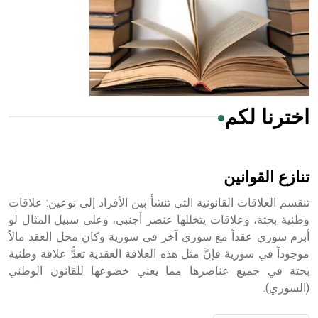
- هل تعلم أن المرجان إفراز حيواني يتكون في البحر ويتركب
من مادة كربونات الكلسيوم، وهو أحمر أو شديد الحمرة وهو
أجود أنواعه، ويمتاز بكبر الحجم ويسمى الش
اخترنا لكم
هل تعلم أن الأبسيد كلمة فرنسية اللفظ تم اعتمادها مصطلحاً
أثرياً يستخدم في العمارة عموماً وفي العمارة الدينية الخاصة
بالكنائس خصوصاً، وفي الإنكليزية أب
تنازع القوانين
تنقسم العلاقات القانونية التي تنشأ بين الأفراد إلى نوعين: علاقات
وطنية بحتة، وعلاقات يتخللها عنصر أجنبي، وعلى سبيل المثال لو
أبرم سوري عقداً مع سوري آخر في سورية وكان محل العقد مالاً
- هل تعلم أن أبجر Abgar اسم معروف جيداً يعود إلى عدد من
الملوك الذين حكموا مدينة إديسا (الرها) من أبجر الأول وحتى
موجوداً في سورية فإنَّ مثل هذه العلاقة العقدية تعدُّ علاقة وطنية
التاسع، وهم ينتسبون إلى أسرة أوسروين
بحتة في جميع عناصرها مما يعني خضوعها للقانون الوطني
(السوري).