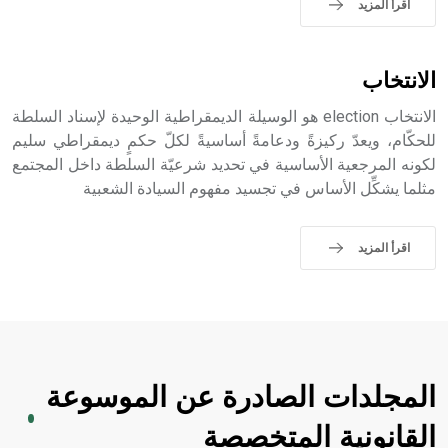
اقرأ المزيد
- هل تعلم أن الأبجدية الكنعانية تتألف من /22/ علامة كتابية
الانتخاب
sign تكتب منفصلة غير متصلة، وتعتمد المبدأ الأكوروفوني،
حيث تقتصر القيمة الصوتية للعلامة الك
الانتخاب election هو الوسيلة الديمقراطية الوحيدة لإسناد السلطة
للحكّام، ويعدّ ركيزةً ودعامةً أساسيةً لكلّ حكمٍ ديمقراطي سليم
لكونه المرجعية الأساسية في تحديد شرعيّة السلطة داخل المجتمع
مثلما يشكِّل الأساس في تجسيد مفهوم السيادة الشعبية
اقرأ المزيد
المجلدات الصادرة عن الموسوعة
القانونية المتخصصة