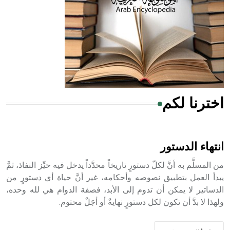
- هل تعلم أن المرجان إفراز حيواني يتكون في البحر ويتركب
من مادة كربونات الكلسيوم، وهو أحمر أو شديد الحمرة وهو
أجود أنواعه، ويمتاز بكبر الحجم ويسمى الش
اخترنا لكم
هل تعلم أن الأبسيد كلمة فرنسية اللفظ تم اعتمادها مصطلحاً
أثرياً يستخدم في العمارة عموماً وفي العمارة الدينية الخاصة
بالكنائس خصوصاً، وفي الإنكليزية أب
انتهاء الدستور
من المسلَّم به أنَّ لكلّ دستورٍ تاريخاً محدَّداً يدخل فيه حيِّز النفاذ، ثمَّ
يبدأ العمل بتطبيق نصوصه وأحكامه، غير أنَّ حياة أي دستورٍ من
الدساتير لا يمكن أن تدوم إلى الأبد، فصفة الدوام هي لله وحده،
- هل تعلم أن أبجر Abgar اسم معروف جيداً يعود إلى عدد من
ولهذا لا بدَّ أن تكون لكل دستورٍ نهايةٌ أو أجَلٌ محتوم.
الملوك الذين حكموا مدينة إديسا (الرها) من أبجر الأول وحتى
التاسع، وهم ينتسبون إلى أسرة أوسروين