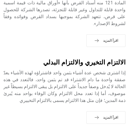
المادة 121 منه أسناد القرض بأنها «أوراق مالية ذات قيمة اسمية
واحدة قابلة للتداول وغير قابلة للتجزئة، تصدرها الشركة للحصول
- هل تعلم أن أبجر Abgar اسم معروف جيداً يعود إلى عدد من
الملوك الذين حكموا مدينة إديسا (الرها) من أبجر الأول وحتى
على قرض، تتعهد الشركة بموجبها بسداد القرض وفوائده وفقاً
التاسع، وهم ينتسبون إلى أسرة أوسروين
لشروط الإصدار».
اقرأ المزيد
- هل تعلم أن الأبجدية الكنعانية تتألف من /22/ علامة كتابية
sign تكتب منفصلة غير متصلة، وتعتمد المبدأ الأكوروفوني،
الالتزام التخيري والالتزام البدلي
حيث تقتصر القيمة الصوتية للعلامة الك
إذا اشترى شخص عدة أشياء بثمن واحد فاشتراؤه لهذه الأشياء يعدّ
صفقة واحدة ما دام الاشتراء قد تم بثمن واحد، فالتعدد في هذه
الحالة لا يُدخل وصفاً جديداً على الالتزام بل يبقى الالتزام بسيطاً غير
موصوف، أما إذا تعدد محل الالتزام وكان الوفاء بواحد منه يُبرئ
ذمة المدين؛ فإن مثل هذا الالتزام يسمى بالالتزام التخييري
اقرأ المزيد