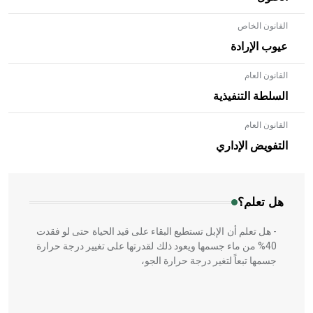
القانون الخاص
عيوب الإرادة
القانون العام
السلطة التنفيذية
القانون العام
- هل تعلم أن الأبلق نوع من الفنون الهندسية التي ارتبطت
بالعمارة الإسلامية في بلاد الشام ومصر خاصة، حيث يحرص
التفويض الإداري
المعمار على بناء مداميكه وخاصة في الواجهات
هل تعلم؟
- هل تعلم أن الإبل تستطيع البقاء على قيد الحياة حتى لو فقدت
40% من ماء جسمها ويعود ذلك لقدرتها على تغيير درجة حرارة
جسمها تبعاً لتغير درجة حرارة الجو،