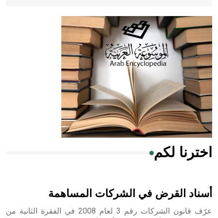
- هل تعلم أن أبقراط كتب في الطب أربعة مؤلفات هي:
الحكم، الأدلة، تنظيم التغذية، ورسالته في جروح الرأس. ويعود
له الفضل بأنه حرر الطب من الدين والفلسفة.
- هل تعلم أن المرجان إفراز حيواني يتكون في البحر ويتركب
من مادة كربونات الكلسيوم، وهو أحمر أو شديد الحمرة وهو
أجود أنواعه، ويمتاز بكبر الحجم ويسمى الش
اخترنا لكم
هل تعلم أن الأبسيد كلمة فرنسية اللفظ تم اعتمادها مصطلحاً
أثرياً يستخدم في العمارة عموماً وفي العمارة الدينية الخاصة
بالكنائس خصوصاً، وفي الإنكليزية أب
أسناد القرض في الشركات المساهمة
عرّف قانون الشركات رقم 3 لعام 2008 في الفقرة الثانية من