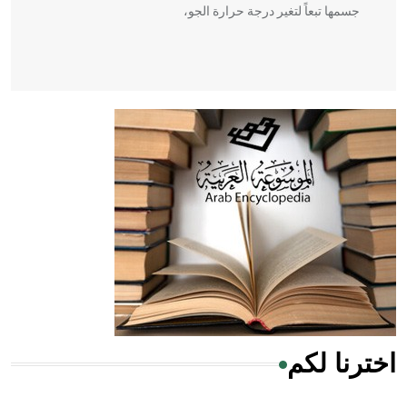
جسمها تبعاً لتغير درجة حرارة الجو،
- هل تعلم أن أبقراط كتب في الطب أربعة مؤلفات هي:
الحكم، الأدلة، تنظيم التغذية، ورسالته في جروح الرأس. ويعود
له الفضل بأنه حرر الطب من الدين والفلسفة.
- هل تعلم أن المرجان إفراز حيواني يتكون في البحر ويتركب
من مادة كربونات الكلسيوم، وهو أحمر أو شديد الحمرة وهو
أجود أنواعه، ويمتاز بكبر الحجم ويسمى الش
اخترنا لكم
هل تعلم أن الأبسيد كلمة فرنسية اللفظ تم اعتمادها مصطلحاً
أثرياً يستخدم في العمارة عموماً وفي العمارة الدينية الخاصة