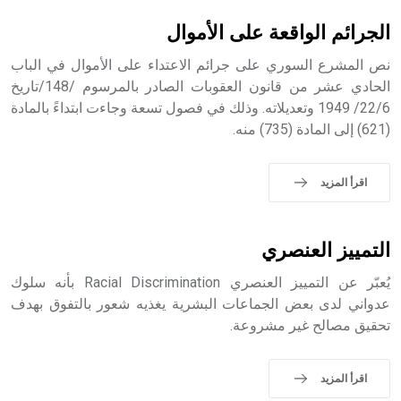
بالكنائس خصوصاً، وفي الإنكليزية أب
الجرائم الواقعة على الأموال
نص المشرع السوري على جرائم الاعتداء على الأموال في الباب
الحادي عشر من قانون العقوبات الصادر بالمرسوم /148/تاريخ
22/6/ 1949 وتعديلاته. وذلك في فصول تسعة وجاءت ابتداءً بالمادة
- هل تعلم أن أبجر Abgar اسم معروف جيداً يعود إلى عدد من
(621) إلى المادة (735) منه.
الملوك الذين حكموا مدينة إديسا (الرها) من أبجر الأول وحتى
التاسع، وهم ينتسبون إلى أسرة أوسروين
اقرأ المزيد
- هل تعلم أن الأبجدية الكنعانية تتألف من /22/ علامة كتابية
التمييز العنصري
sign تكتب منفصلة غير متصلة، وتعتمد المبدأ الأكوروفوني،
حيث تقتصر القيمة الصوتية للعلامة الك
يُعبّر عن التمييز العنصري Racial Discrimination بأنه سلوك
عدواني لدى بعض الجماعات البشرية يغذيه شعور بالتفوق بهدف
تحقيق مصالح غير مشروعة.
اقرأ المزيد