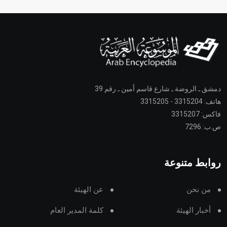
دمشق ـ الروضة ـ شارع قاسم أمين ـ رقم 39
هاتف: 3315204 - 3315205
فاكس: 3315207
ص.ب: 7296
روابط متنوعة
من نحن
عن الهيئة
أخبار الهيئة
كلمة المدير العام