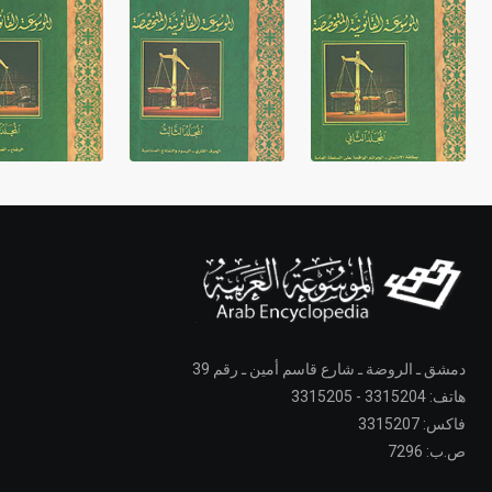
دمشق ـ الروضة ـ شارع قاسم أمين ـ رقم 39
هاتف: 3315204 - 3315205
فاكس: 3315207
ص.ب: 7296