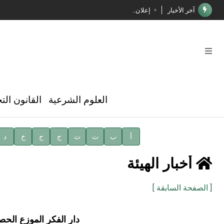
آخر الأخبار
إعلان..
فوز الأستاذ الدكتور محمود السيد بجائزة مجمع الملك سليما
صدور المجلد الثامن عشر من الموسوعة الطبية
صدور المجلد السابع من موسوعة الآثار في سورية
توصيات مجلس الإدارة
العلوم الشرعية
القانون الت
شهر الكتاب السوري
الأستاذ إياد خالد الطباع مدير عام لهيئة الموسوعة العربية
أ
ب
ت
ث
ج
ح
خ
د
دار الفكر الموزع الحصري لمنشورات هيئة الموسوعة العرب
أخبار الهيئة
[ الصفحة السابقة ]
دار الفكر الموزع الح