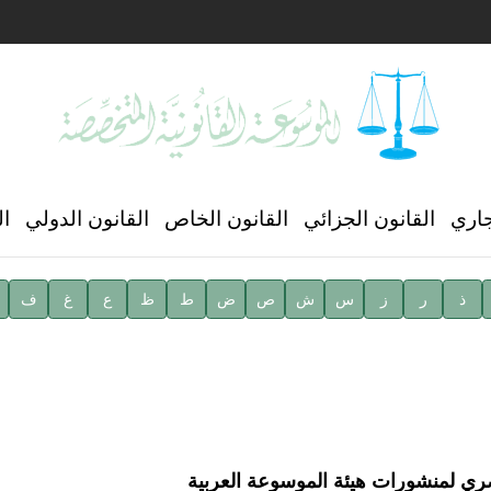
ن العالمي للغة العربية
جاري
القانون الجزائي
القانون الخاص
القانون الدولي
ال
ذ
ر
ز
س
ش
ص
ض
ط
ظ
ع
غ
ف
ية
صري لمنشورات هيئة الموسوعة العربية