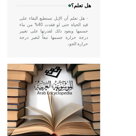
هل تعلم؟
- هل تعلم أن الإبل تستطيع البقاء على
قيد الحياة حتى لو فقدت 40% من ماء
جسمها ويعود ذلك لقدرتها على تغيير
درجة حرارة جسمها تبعاً لتغير درجة
حرارة الجو،
- هل تعلم أن أبقراط كتب في الطب
أربعة مؤلفات هي: الحكم، الأدلة، تنظيم
التغذية، ورسالته في جروح الرأس.
ويعود له الفضل بأنه حرر الطب من
الدين والفلسفة.
- هل تعلم أن المرجان إفراز حيواني
يتكون في البحر ويتركب من مادة
كربونات الكلسيوم، وهو أحمر أو شديد
الحمرة وهو أجود أنواعه، ويمتاز بكبر
الحجم ويسمى الش