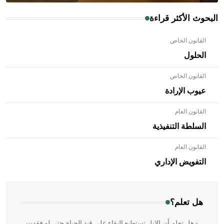
البحوث الأكثر قراءة
القانون الخاص
الحلول
القانون الخاص
عيوب الإرادة
القانون العام
السلطة التنفيذية
القانون العام
- هل تعلم أن الأبلق نوع من الفنون الهندسية التي ارتبطت
بالعمارة الإسلامية في بلاد الشام ومصر خاصة، حيث يحرص
التفويض الإداري
المعمار على بناء مداميكه وخاصة في الواجهات
هل تعلم؟
- هل تعلم أن الإبل تستطيع البقاء على قيد الحياة حتى لو فقدت