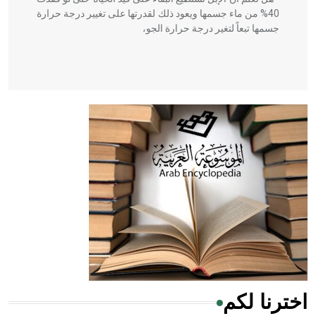
40% من ماء جسمها ويعود ذلك لقدرتها على تغيير درجة حرارة
جسمها تبعاً لتغير درجة حرارة الجو،
- هل تعلم أن أبقراط كتب في الطب أربعة مؤلفات هي:
الحكم، الأدلة، تنظيم التغذية، ورسالته في جروح الرأس. ويعود
له الفضل بأنه حرر الطب من الدين والفلسفة.
- هل تعلم أن المرجان إفراز حيواني يتكون في البحر ويتركب
من مادة كربونات الكلسيوم، وهو أحمر أو شديد الحمرة وهو
أجود أنواعه، ويمتاز بكبر الحجم ويسمى الش
اخترنا لكم