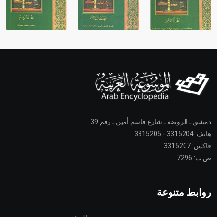
دمشق ـ الروضة ـ شارع قاسم أمين ـ رقم 39
هاتف: 3315204 - 3315205
فاكس: 3315207
ص.ب: 7296
روابط متنوعة