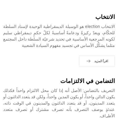
هل تعلم أن الأبسيد كلمة فرنسية اللفظ تم اعتمادها مصطلحاً
أثرياً يستخدم في العمارة عموماً وفي العمارة الدينية الخاصة
بالكنائس خصوصاً، وفي الإنكليزية أب
الانتخاب
الانتخاب election هو الوسيلة الديمقراطية الوحيدة لإسناد السلطة
للحكّام، ويعدّ ركيزةً ودعامةً أساسيةً لكلّ حكمٍ ديمقراطي سليم
لكونه المرجعية الأساسية في تحديد شرعيّة السلطة داخل المجتمع
- هل تعلم أن أبجر Abgar اسم معروف جيداً يعود إلى عدد من
مثلما يشكِّل الأساس في تجسيد مفهوم السيادة الشعبية
الملوك الذين حكموا مدينة إديسا (الرها) من أبجر الأول وحتى
التاسع، وهم ينتسبون إلى أسرة أوسروين
اقرأ المزيد
- هل تعلم أن الأبجدية الكنعانية تتألف من /22/ علامة كتابية
التضامن في الالتزامات
sign تكتب منفصلة غير متصلة، وتعتمد المبدأ الأكوروفوني،
حيث تقتصر القيمة الصوتية للعلامة الك
التعريف بالتضامن: الأصل أنه إذا كان محل الالتزام واحداً فكذلك
يكون الدائن واحداً، أو يكون المدين واحداً، ولكن قد يتعدد الدائنون أو
يتعدد المدينون، أو قد يتعدد الدائنون والمدينون في الوقت ذاته،
عندئذٍ يوصف التصرف بأنه تصرف مشترك أو تصرف متعدد
الأطراف.