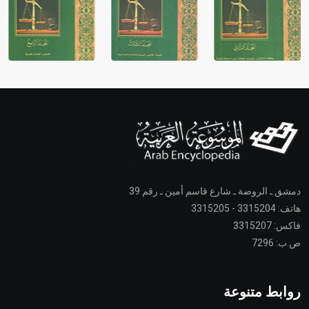
دمشق ـ الروضة ـ شارع قاسم أمين ـ رقم 39
هاتف: 3315204 - 3315205
فاكس: 3315207
ص.ب: 7296
روابط متنوعة