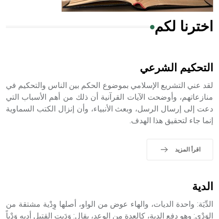
اخترنا لكم
هل تعلم أن الأبسيد كلمة فرنسية اللفظ تم اعتمادها مصطلحاً
أثرياً يستخدم في العمارة عموماً وفي العمارة الدينية الخاصة
بالكنائس خصوصاً، وفي الإنكليزية أب
التحكيم الشرعي
لقد عني التشريع الإسلامي بموضوع الحكم بين الناس والتحكيم في
منازعاتهم، وأوضحت الآيات القرآنية أن ذلك من أهم الأسباب التي
دعت إلى إرسال الرسل، وبعث الأنبياء، وأن إنزال الكتب السماوية
- هل تعلم أن أبجر Abgar اسم معروف جيداً يعود إلى عدد من
إنما جاء لتحقيق هذا الهدف.
الملوك الذين حكموا مدينة إديسا (الرها) من أبجر الأول وحتى
التاسع، وهم ينتسبون إلى أسرة أوسروين
اقرأ المزيد
- هل تعلم أن الأبجدية الكنعانية تتألف من /22/ علامة كتابية
الدية
sign تكتب منفصلة غير متصلة، وتعتمد المبدأ الأكوروفوني،
حيث تقتصر القيمة الصوتية للعلامة الك
الدِّيَة: واحدة الديات، والهاء عوض من الواو، أصلها وِدْية مشتقة من
الوَدْي: وهو دفع الدية، كالعِدة من الوعد، يقال: وَدَيت القتيل أديه وَدْياً