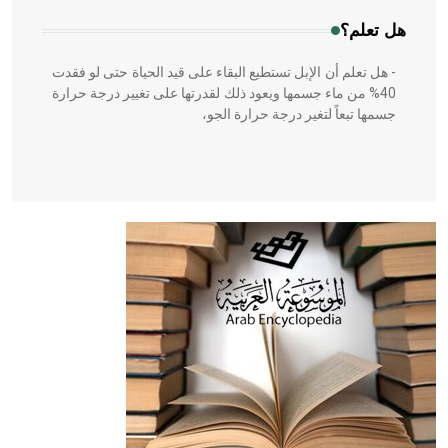
هل تعلم؟
- هل تعلم أن الإبل تستطيع البقاء على قيد الحياة حتى لو فقدت
40% من ماء جسمها ويعود ذلك لقدرتها على تغيير درجة حرارة
جسمها تبعاً لتغير درجة حرارة الجو،
- هل تعلم أن أبقراط كتب في الطب أربعة مؤلفات هي:
الحكم، الأدلة، تنظيم التغذية، ورسالته في جروح الرأس. ويعود
له الفضل بأنه حرر الطب من الدين والفلسفة.
- هل تعلم أن المرجان إفراز حيواني يتكون في البحر ويتركب
من مادة كربونات الكلسيوم، وهو أحمر أو شديد الحمرة وهو
أجود أنواعه، ويمتاز بكبر الحجم ويسمى الش