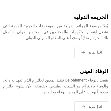
هل تعلم أن الأبسيد كلمة فرنسية اللفظ تم اعتمادها مصطلحاً
أثرياً يستخدم في العمارة عموماً وفي العمارة الدينية الخاصة
بالكنائس خصوصاً، وفي الإنكليزية أب
الجريمة الدولية
يُعدّ موضوع الجرائم الدولية من الموضوعات الحيوية المهمة التي
تشغل اهتمام الحكومات والمختصين في المجتمع الدولي. إذ تُمثل
تلك الجرائم تحدّياً وتمرّداً على النظام القانوني الدولي
- هل تعلم أن أبجر Abgar اسم معروف جيداً يعود إلى عدد من
الملوك الذين حكموا مدينة إديسا (الرها) من أبجر الأول وحتى
التاسع، وهم ينتسبون إلى أسرة أوسروين
اقرأ المزيد
الوفاء العيني
- هل تعلم أن الأبجدية الكنعانية تتألف من /22/ علامة كتابية
يقصد بالوفاء Le paiement تنفيذ المدين للالتزام الذي تعهد به ذاته،
sign تكتب منفصلة غير متصلة، وتعتمد المبدأ الأكوروفوني،
حيث تقتصر القيمة الصوتية للعلامة الك
والوفاء بالالتزام هو السبب الطبيعي لانقضائه؛ لأنّ نشوء الالتزام
صحيحاً يوجب على المدين الوفاء به للدائن.
اقرأ المزيد