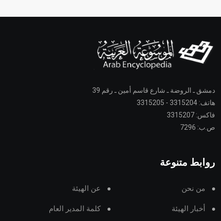
دمشق ـ الروضة ـ شارع قاسم أمين ـ رقم 39
هاتف: 3315204 - 3315205
فاكس: 3315207
ص.ب: 7296
روابط متنوعة
من نحن
عن الهيئة
أخبار الهيئة
كلمة المدير العام