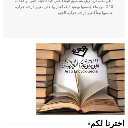
- هل تعلم أن الإبل تستطيع البقاء على قيد الحياة حتى لو فقدت
40% من ماء جسمها ويعود ذلك لقدرتها على تغيير درجة حرارة
جسمها تبعاً لتغير درجة حرارة الجو،
- هل تعلم أن أبقراط كتب في الطب أربعة مؤلفات هي:
الحكم، الأدلة، تنظيم التغذية، ورسالته في جروح الرأس. ويعود
له الفضل بأنه حرر الطب من الدين والفلسفة.
- هل تعلم أن المرجان إفراز حيواني يتكون في البحر ويتركب
من مادة كربونات الكلسيوم، وهو أحمر أو شديد الحمرة وهو
أجود أنواعه، ويمتاز بكبر الحجم ويسمى الش
اخترنا لكم