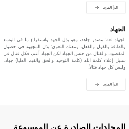
الملوك الذين حكموا مدينة إديسا (الرها) من أبجر الأول وحتى
اقرأ المزيد
التاسع، وهم ينتسبون إلى أسرة أوسروين
الجهاد
الجهاد لغة: مصدر جاهد، وهو بذل الجهد واستفراغ ما في الوسع
- هل تعلم أن الأبجدية الكنعانية تتألف من /22/ علامة كتابية
والطاقة بالقول والفعل، ومعناه اللغوي: بذل المجهود في حصول
sign تكتب منفصلة غير متصلة، وتعتمد المبدأ الأكوروفوني،
حيث تقتصر القيمة الصوتية للعلامة الك
المقصود، والقتال من جنس الجهاد لكن الجهاد أعم، فكل قتال في
سبيل إعلاء كلمة الله (كلمة التوحيد والحق والقيم العليا) جهاد،
وليس كل جهاد قتالاً.
اقرأ المزيد
المجلدات الصادرة عن الموسوعة