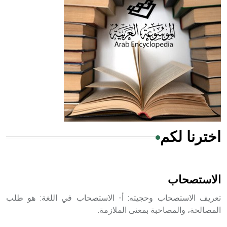
الحكم، الأدلة، تنظيم التغذية، ورسالته في جروح الرأس. ويعود
له الفضل بأنه حرر الطب من الدين والفلسفة.
- هل تعلم أن المرجان إفراز حيواني يتكون في البحر ويتركب
من مادة كربونات الكلسيوم، وهو أحمر أو شديد الحمرة وهو
أجود أنواعه، ويمتاز بكبر الحجم ويسمى الش
اخترنا لكم
هل تعلم أن الأبسيد كلمة فرنسية اللفظ تم اعتمادها مصطلحاً
أثرياً يستخدم في العمارة عموماً وفي العمارة الدينية الخاصة
بالكنائس خصوصاً، وفي الإنكليزية أب
الاستصحاب
تعريف الاستصحاب وحجيته: أ- الاستصحاب في اللغة: هو طلب
المصالحة، والمصاحبة بمعنى الملازمة.
- هل تعلم أن أبجر Abgar اسم معروف جيداً يعود إلى عدد من