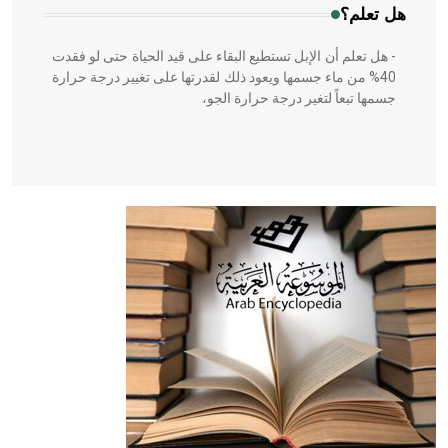
هل تعلم؟
- هل تعلم أن الإبل تستطيع البقاء على قيد الحياة حتى لو فقدت
40% من ماء جسمها ويعود ذلك لقدرتها على تغيير درجة حرارة
جسمها تبعاً لتغير درجة حرارة الجو،
- هل تعلم أن أبقراط كتب في الطب أربعة مؤلفات هي:
الحكم، الأدلة، تنظيم التغذية، ورسالته في جروح الرأس. ويعود
له الفضل بأنه حرر الطب من الدين والفلسفة.
- هل تعلم أن المرجان إفراز حيواني يتكون في البحر ويتركب
من مادة كربونات الكلسيوم، وهو أحمر أو شديد الحمرة وهو
أجود أنواعه، ويمتاز بكبر الحجم ويسمى الش