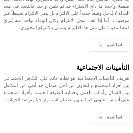
صفقة واحدة ما دام الاشتراء قد تم بثمن واحد، فالتعدد في هذه
الحالة لا يُدخل وصفاً جديداً على الالتزام بل يبقى الالتزام بسيطاً غير
- هل تعلم أن أبجر Abgar اسم معروف جيداً يعود إلى عدد من
الملوك الذين حكموا مدينة إديسا (الرها) من أبجر الأول وحتى
موصوف، أما إذا تعدد محل الالتزام وكان الوفاء بواحد منه يُبرئ
التاسع، وهم ينتسبون إلى أسرة أوسروين
ذمة المدين؛ فإن مثل هذا الالتزام يسمى بالالتزام التخييري
اقرأ المزيد
- هل تعلم أن الأبجدية الكنعانية تتألف من /22/ علامة كتابية
sign تكتب منفصلة غير متصلة، وتعتمد المبدأ الأكوروفوني،
التأمينات الاجتماعية
حيث تقتصر القيمة الصوتية للعلامة الك
تعريف التأمينات الاجتماعية: هو نظام قائم على التكافل الاجتماعي
بين أفراد المجتمع والتعاون من أجل ضمان حد أدنى من التكافل
بين العمال وأرباب العمل وحماية الطبقة العاملة وأفراد المجتمع
على أساس تعاوني فيما بينهم لضمان استمرار حياتهم ضد الحوادث
اقرأ المزيد