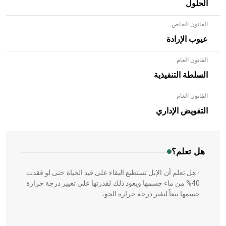
الحلول
القانون الخاص
عيوب الإرادة
القانون العام
السلطة التنفيذية
القانون العام
- هل تعلم أن الأبلق نوع من الفنون الهندسية التي ارتبطت
بالعمارة الإسلامية في بلاد الشام ومصر خاصة، حيث يحرص
التفويض الإداري
المعمار على بناء مداميكه وخاصة في الواجهات
هل تعلم؟
- هل تعلم أن الإبل تستطيع البقاء على قيد الحياة حتى لو فقدت
40% من ماء جسمها ويعود ذلك لقدرتها على تغيير درجة حرارة
جسمها تبعاً لتغير درجة حرارة الجو،