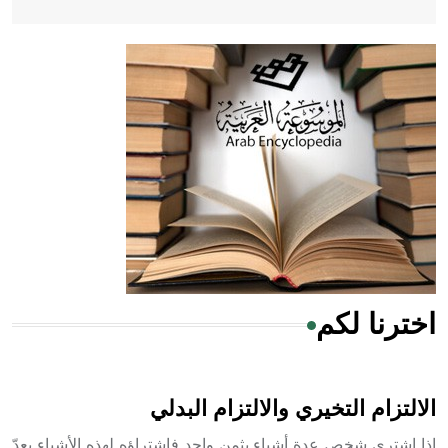
- هل تعلم أن أبقراط كتب في الطب أربعة مؤلفات هي:
الحكم، الأدلة، تنظيم التغذية، ورسالته في جروح الرأس. ويعود
له الفضل بأنه حرر الطب من الدين والفلسفة.
- هل تعلم أن المرجان إفراز حيواني يتكون في البحر ويتركب
من مادة كربونات الكلسيوم، وهو أحمر أو شديد الحمرة وهو
أجود أنواعه، ويمتاز بكبر الحجم ويسمى الش
اخترنا لكم
هل تعلم أن الأبسيد كلمة فرنسية اللفظ تم اعتمادها مصطلحاً
أثرياً يستخدم في العمارة عموماً وفي العمارة الدينية الخاصة
بالكنائس خصوصاً، وفي الإنكليزية أب
الالتزام التخيري والالتزام البدلي
إذا اشترى شخص عدة أشياء بثمن واحد فاشتراؤه لهذه الأشياء يعدّ