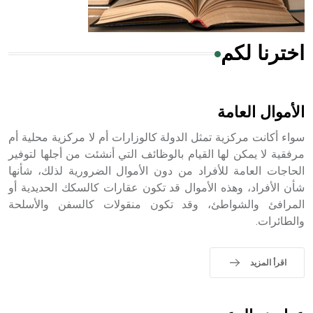
اخترنا لكم
هل تعلم أن الأبسيد كلمة فرنسية اللفظ تم اعتمادها مصطلحاً
أثرياً يستخدم في العمارة عموماً وفي العمارة الدينية الخاصة
بالكنائس خصوصاً، وفي الإنكليزية أب
الأموال العامة
سواء أكانت مركزية تمثل الدولة كالوزارات أم لا مركزية محلية أم
مرفقية لا يمكن لها القيام بالوظائف التي أنشئت من أجلها لتوفير
الحاجات العامة للأفراد من دون الأموال الضرورية لذلك، شأنها
- هل تعلم أن أبجر Abgar اسم معروف جيداً يعود إلى عدد من
الملوك الذين حكموا مدينة إديسا (الرها) من أبجر الأول وحتى
شأن الأفراد، وهذه الأموال قد تكون عقارات كالسكك الحديدية أو
التاسع، وهم ينتسبون إلى أسرة أوسروين
المرافئ والشواطئ، وقد تكون منقولات كالسفن والأسلحة
والطائرات.
اقرأ المزيد
- هل تعلم أن الأبجدية الكنعانية تتألف من /22/ علامة كتابية
sign تكتب منفصلة غير متصلة، وتعتمد المبدأ الأكوروفوني،
حيث تقتصر القيمة الصوتية للعلامة الك