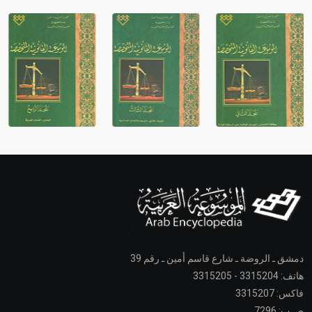
دمشق ـ الروضة ـ شارع قاسم أمين ـ رقم 39
هاتف: 3315204 - 3315205
فاكس: 3315207
ص.ب: 7296