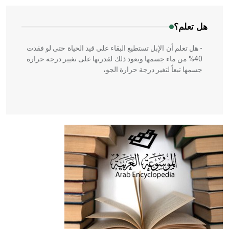
هل تعلم؟
- هل تعلم أن الإبل تستطيع البقاء على قيد الحياة حتى لو فقدت
40% من ماء جسمها ويعود ذلك لقدرتها على تغيير درجة حرارة
جسمها تبعاً لتغير درجة حرارة الجو،
- هل تعلم أن أبقراط كتب في الطب أربعة مؤلفات هي:
الحكم، الأدلة، تنظيم التغذية، ورسالته في جروح الرأس. ويعود
له الفضل بأنه حرر الطب من الدين والفلسفة.
- هل تعلم أن المرجان إفراز حيواني يتكون في البحر ويتركب
من مادة كربونات الكلسيوم، وهو أحمر أو شديد الحمرة وهو
أجود أنواعه، ويمتاز بكبر الحجم ويسمى الش