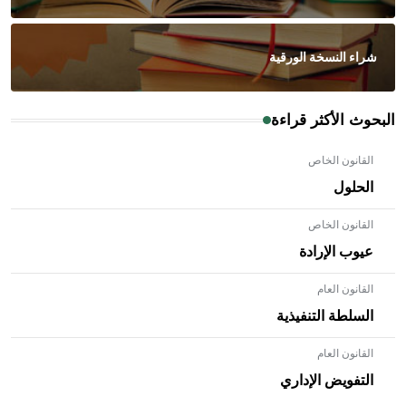
شراء النسخة الورقية
البحوث الأكثر قراءة
القانون الخاص
الحلول
القانون الخاص
عيوب الإرادة
القانون العام
السلطة التنفيذية
القانون العام
- هل تعلم أن الأبلق نوع من الفنون الهندسية التي ارتبطت
بالعمارة الإسلامية في بلاد الشام ومصر خاصة، حيث يحرص
التفويض الإداري
المعمار على بناء مداميكه وخاصة في الواجهات