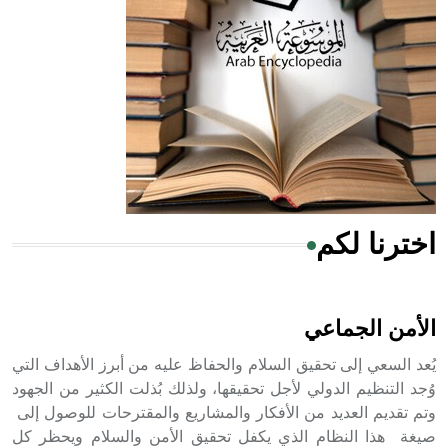
له الفضل بأنه حرر الطب من الدين والفلسفة.
- هل تعلم أن المرجان إفراز حيواني يتكون في البحر ويتركب
من مادة كربونات الكلسيوم، وهو أحمر أو شديد الحمرة وهو
أجود أنواعه، ويمتاز بكبر الحجم ويسمى الش
اخترنا لكم
هل تعلم أن الأبسيد كلمة فرنسية اللفظ تم اعتمادها مصطلحاً
أثرياً يستخدم في العمارة عموماً وفي العمارة الدينية الخاصة
بالكنائس خصوصاً، وفي الإنكليزية أب
الأمن الجماعي
يُعد السعي إلى تحقيق السلام والحفاظ عليه من أبرز الأهداف التي
وُجد التنظيم الدولي لأجل تحقيقها، ولذلك بُذلت الكثير من الجهود
وتم تقديم العديد من الأفكار والمشاريع والمقترحات للوصول إلى
- هل تعلم أن أبجر Abgar اسم معروف جيداً يعود إلى عدد من
الملوك الذين حكموا مدينة إديسا (الرها) من أبجر الأول وحتى
صيغة هذا النظام الذي يكفل تحقيق الأمن والسلام ويحظر كل