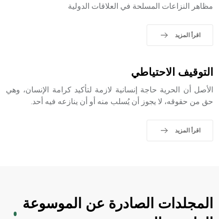
التاسع، وهم ينتسبون إلى أسرة أوسروين
مظاهر النزاعات المسلحة في العلاقات الدولية
اقرأ المزيد
- هل تعلم أن الأبجدية الكنعانية تتألف من /22/ علامة كتابية
sign تكتب منفصلة غير متصلة، وتعتمد المبدأ الأكوروفوني،
التوقيف الاحتياطي
حيث تقتصر القيمة الصوتية للعلامة الك
الأصل أن الحرية حاجة إنسانية لازمة لتأكيد كرامة الإنسان، وهي
حق من حقوقه، لا يجوز أن يُسلب منه أو أن ينازعه فيه أحد.
اقرأ المزيد
المجلدات الصادرة عن الموسوعة