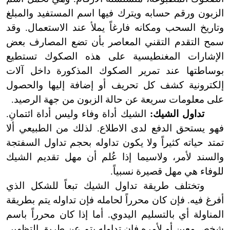
الزبون ورقم حسابه ويترك فيها اسم المستفيد والمبلغ
وتاريخ السحب ومكانه فارغاً يملأ عند الاستعمال. وقد
سمح التقدم التقني المعاصر بأن تضع المصارف بعض
الإشارات المغنطيسية على هذه الصكوك تستطيع
بوساطتها عند تمرير الصكوك المذكورة داخل آلات
إلكترونية كشف كل تحريف أو إضافة إليها والحصول
على معلومات سريعة عن حالة الزبون من جهة الرصيد.
تداول الشيك:
الشيك أداة وفاء وليس أداة ائتمانِ.
فهو يستحق الدفع لدى الاطلاع. لذلك من الطبيعي ألا
تمتد حياته كثيراً ولا يكون تداوله بحجم تداول السفتجة
والسند لأمر، ولاسيما إذا عُلم أن مهل تقديم الشيك
للوفاء هي مهل قصيرة نسبياً.
وتختلف طريقة تداول الشيك تبعاً للشكل الذي
أفرغ فيه. فإن كان محرراً لحامله فإن تداوله يتم بطريقة
المناولة أي بالتسليم اليدوي. أما إذا كان محرراً باسم
شخص معين أو لأمره فإن تداوله يتم عن طريق التظهير.