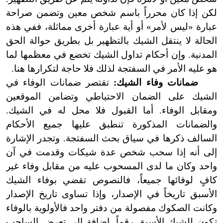
لكن إذا كان محرراً باسم شخص معين وتضمن صراحة
عبارة «ليس لأمر» أو أية عبارة أخرى مماثلة، ففي هذه
الحالة لا ينتقل الشيك بالتظهير بل بطريق حوالة الحق
المدنية. وإن أحكام تداول الشيك تخضع في معظمها لما
هو عليه الأمر في السفتجة لذلك فلا حاجة لتكرارها هنا.
ضمانات وفاء الشيك:
تقتصر ضمانات الوفاء في
الشيك على الضمان الاحتياطي وتضامن الموقعين
ومقابل الوفاء. أما القبول فلا محل له في الشيك.
والضمانات المذكورة تنطبق عليها جميع الأحكام
السالف ذكرها في سياق بحث السفتجة. وتجدر الإشارة
إلى أنه إذا سحب شخص عدة شيكات وقدمت في آن
واحد وكان ما لدى المسحوب عليه من مقابل وفاء غير
كافٍ لوفائها جميعاً، فالنصوص تقضي بوفاء الشيك
الأسبق تاريخاً في الإصدار، وإذا تساوى تاريخ الإصدار
وكانت الصكوك مفصولة من دفتر واحد فالأولوية بالوفاء
تكون للشيك الأسبق رقماً. إضافة إلى تعرض الساحب