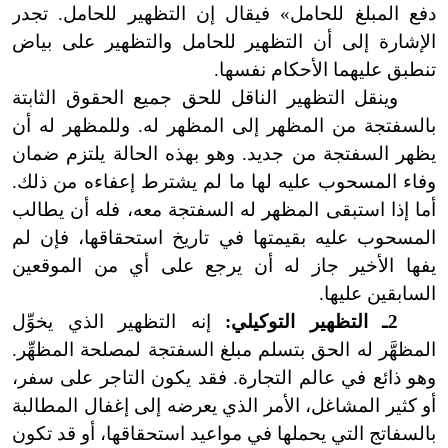
دفع المبلغ للحامل» فيقال إن التظهير للحامل. تجدر
الإشارة إلى أن التظهير للحامل والتظهير على بياض
تنطبق عليهما الأحكام نفسها.
وينقل التظهير الناقل للحق جميع الحقوق الثابتة
بالسفتجة من المظهر إلى المظهر له. وللمظهر له أن
يظهر السفتجة من جديد. وهو بهذه الحالة يلتزم ضمان
وفاء المسحوب عليه لها ما لم يشترط إعفاءه من ذلك.
أما إذا استبقى المظهر له السفتجة معه، فله أن يطالب
المسحوب عليه بقيمتها في تاريخ استحقاقها، فإن لم
يفها الأخير جاز له أن يرجع على أي من الموقعين
السابقين عليها.
2ـ التظهير التوكيلي:
إنه التظهير الذي يخوِّل
المظهَّر له الحق بتسلم مبلغ السفتجة لمصلحة المظهِّر.
وهو ذائع في عالم التجارة. فقد يكون التاجر على سفر،
أو كثير المشاغل، الأمر الذي يعرضه إلى إغفال المطالبة
بالسفاتج التي يحملها في مواعيد استحقاقها، أو قد تكون