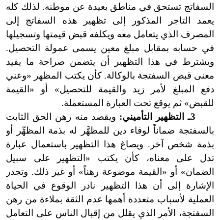
السفاتج تستحق في مناطق بعيدة عن موطنه. لذلك كله
يعمد التاجر المذكور إلى تظهير هذه السفاتج إلى
المصرف الذي يتعامل معه ويكلفه قبض قيمتها وتسجيلها
في حسابه بمقابل مبلغ معين يسمى عمولة التحصيل.
ويشترط في هذا التظهير أن يتضمن صراحة ما يفيد
معنى قبض السفتجة بالوكالة. كأن يكتب المظهر «وعني
دفع المبلغ لأمر زيد والقيمة للتحصيل» أو «القيمة
للقبض» ثم يوقع تحت العبارة المستعملة.
3ـ التظهير التأميني:
ويقصد منه رهن الحق الثابت
بالسفتجة ضماناً لوفاء دين للمظهَّر له بذمة المظهِّر أو
بذمة شخص آخر. ويصاغ هذا التظهير باستعمال عبارة
تدل على معناه، كأن يكتب «التظهير على سبيل
الضمان» أو «القيمة موضوعة رهناً» أو غير ذلك. وتجدر
الإشارة إلى أن هذا التظهير نادر الوقوع في الحياة
العملية لأسباب متعددة أهمها عدم الثقة بملاءة من رهن
السفتجة، الأمر الذي يقلل من إقبال الناس على التعامل