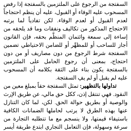
السفتجة من الرجوع على الملتزمين بالسفتجة إذا رفض
المسحوب عليه الوفاء أو القبول، عليه أن ينظم احتجاجاً
لعدم القبول أو لعدم الوفاء. لكن تفادياً لما يرتبه
الاحتجاج المذكور من تكاليف ونفقات وما قد يلحقه من
إساءة إلى سمعة وائتمان المنظَّم بحقه، فإن القانون
أجاز للساحب أو للمظهِّر أو للضامن الاحتياطي تضمين
السفتجة شرط الرجوع من دون مصاريف أو من دون
احتجاج، بمعنى أن رجوع الحامل على الملتزمين
بالسفتجة يكون بناء على الثقة بكلامه أن المسحوب
عليه لم يقبل أو لم يفِ السفتجة.
تداولها بالتظهير:
تمثل السفتجة حقاً بمبلغ معين من
النقود. فهي تنتقل إذن، ككل حق مالي، عن طريق الإرث
والوصية أو بطريق حوالة الحق. لكن، لما كان التنازل
عنها بهذه الطرق لا يرتب لحاملها الضمانات الكافية
باستيفاء قيمتها، ولا ينسجم مع ما تتطلبه التجارة من
سرعة وسهولة، فإن التعامل التجاري ابتدع طريقة أيسر