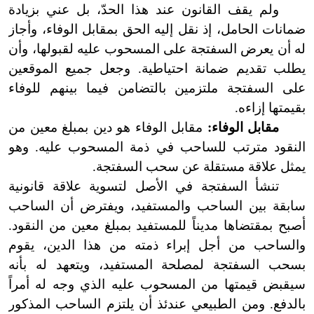
ولم يقف القانون عند هذا الحدّ، بل عني بزيادة
ضمانات الحامل، إذ نقل إليه الحق بمقابل الوفاء، وأجاز
له أن يعرض السفتجة على المسحوب عليه لقبولها، وأن
يطلب تقديم ضمانة احتياطية. وجعل جميع الموقعين
على السفتجة ملتزمين بالتضامن فيما بينهم للوفاء
بقيمتها إزاءه.
مقابل الوفاء:
مقابل الوفاء هو دين بمبلغ معين من
النقود مترتب للساحب في ذمة المسحوب عليه. وهو
يمثل علاقة مستقلة عن سحب السفتجة.
تنشأ السفتجة في الأصل لتسوية علاقة قانونية
سابقة بين الساحب والمستفيد، ويفترض أن الساحب
أصبح بمقتضاها مديناً للمستفيد بمبلغ معين من النقود.
والساحب من أجل إبراء ذمته من هذا الدين، يقوم
بسحب السفتجة لمصلحة المستفيد، ويتعهد له بأنه
سيقبض قيمتها من المسحوب عليه الذي وجه له أمراً
بالدفع. ومن الطبيعي عندئذ أن يلتزم الساحب المذكور