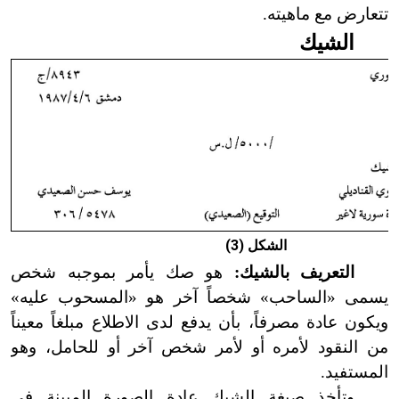
تتعارض مع ماهيته.
الشيك
الشكل (3)
التعريف بالشيك:
هو صك يأمر بموجبه شخص
يسمى «الساحب» شخصاً آخر هو «المسحوب عليه»
ويكون عادة مصرفاً، بأن يدفع لدى الاطلاع مبلغاً معيناً
من النقود لأمره أو لأمر شخص آخر أو للحامل، وهو
المستفيد.
وتأخذ صيغة الشيك عادة الصورة المبينة في