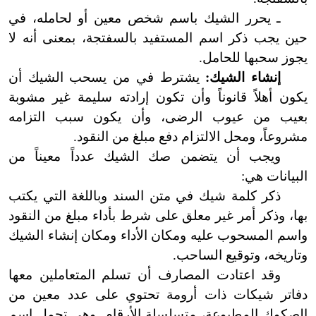
ـ يحرر الشيك باسم شخص معين أو لحامله، في
حين يجب ذكر اسم المستفيد بالسفتجة، بمعنى أنه لا
يجوز سحبها للحامل.
إنشاء الشيك:
يشترط في من يسحب الشيك أن
يكون أهلاً قانوناً وأن تكون إرادته سليمة غير مشوبة
بعيب من عيوب الرضى، وأن يكون سبب التزامه
مشروعاً، ومحل الالتزام دفع مبلغ من النقود.
ويجب أن يتضمن صك الشيك عدداً معيناً من
البيانات هي:
ذكر كلمة شيك في متن السند وباللغة التي يكتب
بها، وذكر أمر غير معلق على شرط بأداء مبلغ من النقود
واسم المسحوب عليه ومكان الأداء ومكان إنشاء الشيك
وتاريخه، وتوقيع الساحب.
وقد اعتادت المصارف أن تسلم المتعاملين معها
دفاتر شيكات ذات أرومة تحتوي على عدد معين من
الصكوك المطبوعة، متسلسلة الأرقام. وهي تحمل اسم