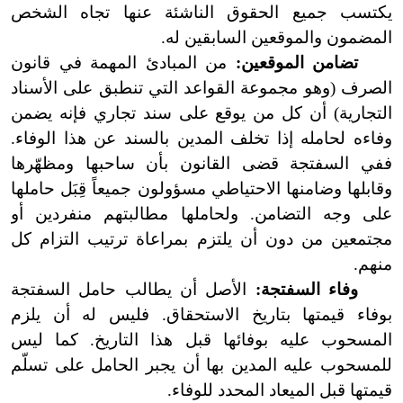
يكتسب جميع الحقوق الناشئة عنها تجاه الشخص
المضمون والموقعين السابقين له.
تضامن الموقعين:
من المبادئ المهمة في قانون
الصرف (وهو مجموعة القواعد التي تنطبق على الأسناد
التجارية) أن كل من يوقع على سند تجاري فإنه يضمن
وفاءه لحامله إذا تخلف المدين بالسند عن هذا الوفاء.
ففي السفتجة قضى القانون بأن ساحبها ومظهّرها
وقابلها وضامنها الاحتياطي مسؤولون جميعاً قِبَل حاملها
على وجه التضامن. ولحاملها مطالبتهم منفردين أو
مجتمعين من دون أن يلتزم بمراعاة ترتيب التزام كل
منهم.
وفاء السفتجة:
الأصل أن يطالب حامل السفتجة
بوفاء قيمتها بتاريخ الاستحقاق. فليس له أن يلزم
المسحوب عليه بوفائها قبل هذا التاريخ. كما ليس
للمسحوب عليه المدين بها أن يجبر الحامل على تسلّم
قيمتها قبل الميعاد المحدد للوفاء.