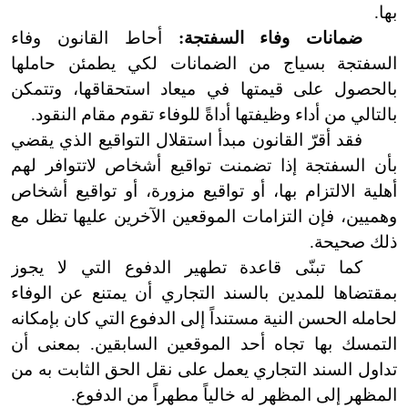
بها.
ضمانات وفاء السفتجة:
أحاط القانون وفاء
السفتجة بسياج من الضمانات لكي يطمئن حاملها
بالحصول على قيمتها في ميعاد استحقاقها، وتتمكن
بالتالي من أداء وظيفتها أداةً للوفاء تقوم مقام النقود.
فقد أقرّ القانون مبدأ استقلال التواقيع الذي يقضي
بأن السفتجة إذا تضمنت تواقيع أشخاص لا
تتوافر لهم
أهلية الالتزام بها، أو تواقيع مزورة، أو تواقيع أشخاص
وهميين، فإن التزامات الموقعين الآخرين عليها تظل مع
ذلك صحيحة.
كما تبنّى قاعدة تطهير الدفوع التي لا يجوز
بمقتضاها للمدين بالسند التجاري أن يمتنع عن الوفاء
لحامله الحسن النية مستنداً إلى الدفوع التي كان بإمكانه
التمسك بها تجاه أحد الموقعين السابقين. بمعنى أن
تداول السند التجاري يعمل على نقل الحق الثابت به من
المظهر إلى المظهر له خالياً مطهراً من الدفوع.