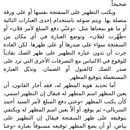
صحيحاً.
ويكتب التظهير على السفتجة نفسها أو على ورقة
متصلة بها. ويتم صوغه باستخدام إحدى العبارات التالية
أو ما هو بمعناها مثل: «وعنّي دفع المبلغ لأمر فلان» أو
«ظُهِّرت لفلان». وتوضع العبارة في أي مكان من
السفتجة سواء على صدرها أو على ظهرها. لكن العادة
جرت أن تدون عبارة التظهير على ظهر الصك تفادياً
للوقوع في الالتباس مع التصرفات الأخرى التي ترد على
صدر الصك كالقبول أو الضمان. وتذيّل العبارة
المستعملة بتوقيع المظهر.
أما تحديد هوية المظهر له، فقد أجاز القانون، أن
يعين المظهر اسم المظهر له فيقال إن التظهير اسمي،
كأن يكتب المظهر «وعني دفع المبلغ لأمر السيد أحمد
السريالي» ثم يوقع، أو ألاّ يعين اسم المظهر له ويكتفي
بتوقيعه على ظهر السفتجة فيقال إن التظهير على
بياض، أو أن يضع المظهر توقيعه مسبوقاً بعبارة «وعنا