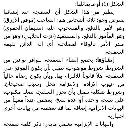
الشكل (1) أو ما
يماثلها:
يظهر من هذا الشكل أن السفتجة عند إنشائها
تفترض وجود ثلاثة أشخاص هم: الساحب (موفق الأزرق)
وهو الآمر بالدفع، والمسحوب عليه (سليمان الحموي)
وهو المأمور بالدفع، والمستفيد (عزت الخلايلي) وهو من
صدر الأمر بالوفاء لمصلحته أي إنه الدائن بقيمة
السفتجة.
إنشاؤها:
يخضع إنشاء السفتجة لتوافر نوعين من
الشروط. شروط موضوعية تتمثل بأن يكون الموقع على
السفتجة أهلاً قانوناً للالتزام بها، وبأن يكون رضاه خالياً
من عيوب الإرادة، ولالتزامه محل وسبب صحيحان.
وشروط شكلية تتمثل بأن تحرر السفتجة بصك مكتوب،
على نسخة واحدة أو عدة نسخ، يتضمن عدداً معيناً من
البيانات الإلزامية إضافة لما قد تتضمنه من بيانات أخرى
اختيارية.
والبيانات الإلزامية تشمل مايلي: ذكر كلمة سفتجة