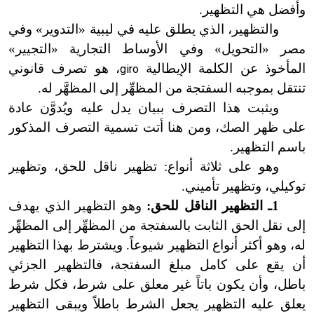
وأفضل هي التظهير.
والتظهير، الذي يطلق عليه في ليبية «التدوير» وفي
مصر «التحويل» وفي الأوساط التجارية «التجيير»
المأخوذ عن الكلمة الإيطالية
، هو تصرف قانوني
giro
تنتقل بموجبه السفتجة من المظهِّر إلى المظهَّر له.
ويثبت هذا التصرف ببيان يدل عليه ويُدوَّن عادة
على ظهر الصك، ومن هنا أتت تسمية التصرف المذكور
باسم التظهير.
وهو على ثلاثة أنواع: تظهير ناقل للحق، وتظهير
توكيلي، وتظهير تأميني.
1
ـ التظهير الناقل للحق:
وهو التظهير الذي يهدف
إلى نقل الحق الثابت بالسفتجة من المظهِّر إلى المظهِّر
له، وهو أكثر أنواع التظهير شيوعاً. ويشترط بهذا التظهير
أن يقع على كامل مبلغ السفتجة، فالتظهير الجزئي
باطل، وأن يكون باتاً غير معلق على شرط، فكل شرط
يعلق عليه التظهير يجعل الشرط باطلاً ويبقى التظهير