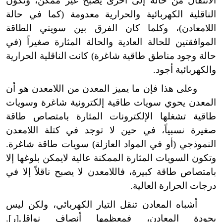
الانتقال من حالة إلى أخرى يصبح غير ممكن، وتكون
الناقلية الكهربائية والحرارية معدومة (كما في حالة
اللامعادن)، وكلما كان الفرق بين سويتي الطاقة
الموافقتين للحالة العادية والحالة المثارة صغيراً (في
حالة وجود مناطق طاقية شاغرة) كانت الناقلية الحرارية
والكهربائية أجود.
وعلى هذا فإن ما يميز المعدن من اللامعدن هو أن
المعدن يحوي سويات طاقية إلكترونية شاغرة وسويات
طاقية تشغلها الإلكترونات المثارة بامتصاص طاقة
صغيرة نسبياً، في حين لا توجد في كتلة اللامعدن
النموذجي (أو في المواد العازلة) سويات طاقة شاغرة.
وتكون السويات المثارة الممكنة عالية لايمكن بلوغها إلا
بامتصاص طاقة كبيرة، فاللامعدن لا يصبح ناقلاً إلا في
درجات الحرارة العالية.
أشباه المعادن تنقل التيار الكهربائي، ولكن ليس
بجودة المعادن، فمعظمها أنصاف نواقل[ر].