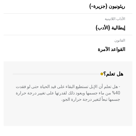
ريئونيون (جزيرة-)
الآداب اللاتينية
إيطالية (الأدب)
القانون
- هل تعلم أن الأبلق نوع من الفنون الهندسية التي ارتبطت
بالعمارة الإسلامية في بلاد الشام ومصر خاصة، حيث يحرص
القواعد الآمرة
المعمار على بناء مداميكه وخاصة في الواجهات
هل تعلم؟
- هل تعلم أن الإبل تستطيع البقاء على قيد الحياة حتى لو فقدت
40% من ماء جسمها ويعود ذلك لقدرتها على تغيير درجة حرارة
جسمها تبعاً لتغير درجة حرارة الجو،
- هل تعلم أن أبقراط كتب في الطب أربعة مؤلفات هي: