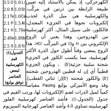
الكهرحركي، إذ يمكن بالاستناد إليه تعيين
3.5
1.0
O
Li
طبيعة الرابطة بين ذرتين في مركَّب.
2.0
1.0
B
Sr
والكهرسلبية هي ميل الذرة لجذب
2.1
1.0
Te
Ca
إلكترونات نحوها في الجزيء المعتدل،
2.1
1.5
P
Al
فالكلور، على سبيل المثال، أكثر كهرسلبية
2.1
1.7
H
Ge
من الهدروجين، وهذا يعني أن الزوج
2.4
1.8
Se
Sb
الإلكتروني بين
و
في المركَّب
، هذا
HCl
Cl
H
2.5
1.8
S
Si
الزوج يمضي وقتاً أطول حول الذرة الأكثر
الجدول(1)
كهرسلبية، مما يكسب الكلور في الجزيء
قيم
شحنة سلبية جزئية
-
، ويكون الجزيء
(δ
)
الكهرسلبية
لبعض
قطبياً أي إن له قطبين الهدروجين شحنته
العناصر
-
والكلور شحنته
-
[ر: ثنائي القطب].
(δ
)
(δ
)
(وفق بولنغ)
وقد وضع الأميركي بولنغ
مقياساً
Pauling
كمياً لميل الذرات لضم الإلكترونات لها، ورتب القيم في
جدول (الجدول-1). فأشد العناصر كهرسلبية الفلور
كهرسلبيته تساوي 4.0 وأشد العناصر كهرجابية السيزيوم