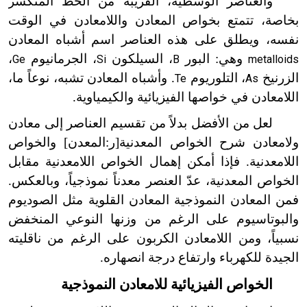
والعناصر الوسطية، القريبة من الخط المنكسر
بخاصة، تتمتع بخواص المعادن واللامعادن في الوقت
نفسه، ويطلق على هذه العناصر اسم أشباه المعادن
وهي: البور
، السيلكون
، الجرمانيوم
،
Ge
Si
B
metalloids
الزرنيخ
، التلوريوم
. وأشباه المعادن تشبه، نوعاً ما،
Te
As
اللامعادن في خواصها الفيزيائية والكيمياوية.
لعل من الأفضل بدلاً من تقسيم العناصر إلى معادن
ولامعادن شرح الخواص المعدنية[ر:المعدن] والخواص
اللامعدنية. فإذا أمكن إهمال الخواص اللامعدنية مقابل
الخواص المعدنية، عدّ العنصر معدناً نموذجياً، وبالعكس.
فمن المعادن النموذجية المعادن القلوية مثل الصوديوم
والبوتاسيوم على الرغم من وزنها النوعي المنخفض
نسبياً، ومن اللامعادن الكربون على الرغم من ناقليته
الجيدة للكهرباء وارتفاع درجة انصهاره.
الخواص الفيزيائية للامعادن النموذجية