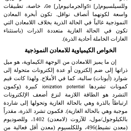
وللسيلسيوم[ر]
والجرمانيوم[ر]
، خاصة، تطبيقات
Ge
Si
واسعة لكونهما أنصاف نواقل. تكون أبخرة المعادن
النموذجية غالباً في الحالة الذرية بخلاف اللامعادن التي
تكون في الحالة الغازية متعددة الذرات (باستثناء
الغازات الخاملة أحادية الذرة).
الخواص الكيمياوية للامعادن النموذجية
إن ما يميز اللامعادن من الوجهة الكيماوية، هو ميل
ذراتها إلى ضم إلكترون أو عدة إلكترونات متحولة إلى
شوارد (أيونات) سالبة، كما في الأملاح. ولهذا كانت قيم
كمونات تشردها
كبيرة (وكمون
ionization potential
التشرد هو الطاقة اللازمة لنزع أضعف الإلكترونات
ارتباطاً بالذرة وهي بالحالة الغازية وتحولها إلى شاردة
موجبة وهي بالحالة الغازية). فكمون تشرد الذرة، مقدراً
بالكيلوجول/مول، للآزوت (لامعدن) 1402، وللصوديوم
(معدن نشيط)496، وللكلسيوم (معدن أقل فعالية من