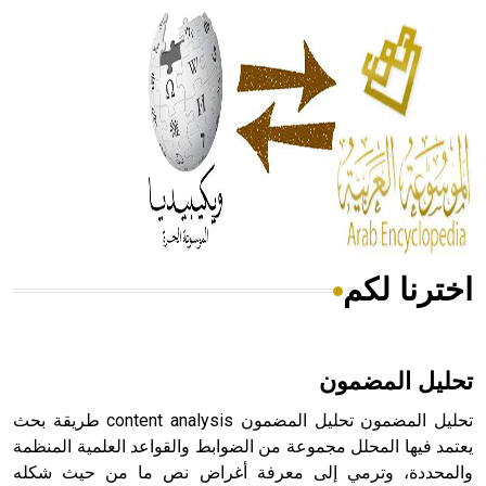
الحكم، الأدلة، تنظيم التغذية، ورسالته في جروح الرأس. ويعود
له الفضل بأنه حرر الطب من الدين والفلسفة.
- هل تعلم أن المرجان إفراز حيواني يتكون في البحر ويتركب
من مادة كربونات الكلسيوم، وهو أحمر أو شديد الحمرة وهو
أجود أنواعه، ويمتاز بكبر الحجم ويسمى الش
اخترنا لكم
هل تعلم أن الأبسيد كلمة فرنسية اللفظ تم اعتمادها مصطلحاً
أثرياً يستخدم في العمارة عموماً وفي العمارة الدينية الخاصة
بالكنائس خصوصاً، وفي الإنكليزية أب
تحليل المضمون
تحليل المضمون تحليل المضمون content analysis طريقة بحث
يعتمد فيها المحلل مجموعة من الضوابط والقواعد العلمية المنظمة
والمحددة، وترمي إلى معرفة أغراض نص ما من حيث شكله
- هل تعلم أن أبجر Abgar اسم معروف جيداً يعود إلى عدد من