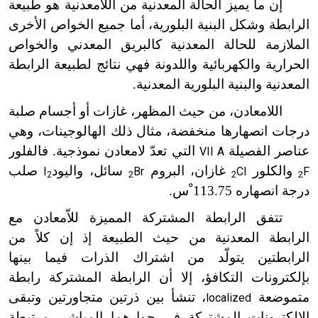
إن ما يميز الحالة المعدنية من اللامعدنية هو طبيعة
الرابطة وشكل البنية البلورية، أما جميع الخواص الأخرى
الملازمة للحالة المعدنية كالبريق المعدني والخواص
الحرارية والكهربائية واللدونة فهي نتائج لطبيعة الرابطة
المعدنية والبنية البلورية المعدنية.
اللامعادن، من حيث المظهر، غازات أو أجسام صلبة
درجات انصهارها منخفضة، مثال ذلك الهالوجينات، وهي
عناصر الفصيلة
التي تعدّ لامعادن نموذجية. فالفلور
VII A
والكلور
غازان، البروم
سائل، واليود
صلب
I
Br
Cl
F
2
2
2
2
درجة انصهاره 113.75 ْس.
تتفق الرابطة المشتركة المميزة للاّمعادن مع
الرابطة المعدنية من حيث الطبيعة إذ إن كلاً من
الرابطتين يتولّد من اشتراك الذرات فيما بينها
بإلكترونات التكافؤ، إلا أن الرابطة المشتركة رابطة
متموضعة
، تنشأ بين ذرتين متجاورتين وتبقى
localized
الإلكترونات المشتركة في جوارهما المباشر، مرتبطة