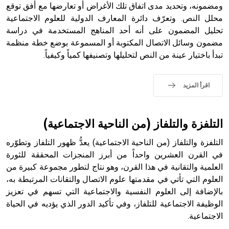
الملوك الذين حكموا مدينة إديسا (الرها) من أبجر الأول وحتى
ومضمونه، وتحديد مدى اتفاق تلك الأغراض أو تعارضها مع أفق توقع
التاسع، وهم ينتسبون إلى أسرة أوسروين
محلل النص. وتعرّف دائرة المعارف الدولية للعلوم الاجتماعية
تحليل المضمون على أنه أحد المناهج المستخدمة في دراسة
مضمون وسائل الاتصال المكتوبة أو المسموعة بوضع خطة منظمة
تبدأ باختيار عينة من النص لتحليلها وتصنيفها كمياً وكيفياً.
- هل تعلم أن الأبجدية الكنعانية تتألف من /22/ علامة كتابية
sign تكتب منفصلة غير متصلة، وتعتمد المبدأ الأكوروفوني،
اقرأ المزيد
حيث تقتصر القيمة الصوتية للعلامة الك
التلفزة والتلفاز (من الناحية الاجتماعية)
التلفزة والتلفاز (من الناحية الاجتماعية) يعدُّ ظهور التلفاز وتطوّره
في القرن العشرين واحداً من أبرز المنجزات المحققة للثورة
العلمية والتقانية في هذا القرن، وهو نتاج لتطور مجموعة كبيرة من
العلوم التي تأتي في مقدمتها علوم الاتصال والتقانات المرتبطة به،
بالإضافة إلى العلوم النفسية والاجتماعية التي تسهم في تعزيز
الوظيفة الاجتماعية للتلفاز، وفي تأكيد الدور الذي يؤديه في الحياة
الاجتماعية.