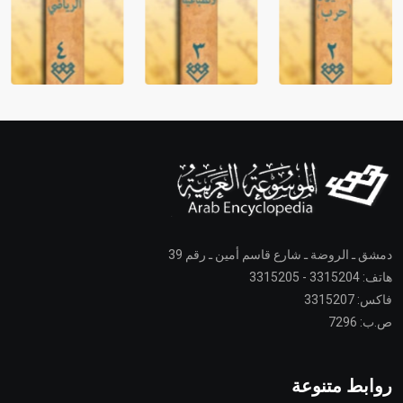
دمشق ـ الروضة ـ شارع قاسم أمين ـ رقم 39
هاتف: 3315204 - 3315205
فاكس: 3315207
ص.ب: 7296
روابط متنوعة