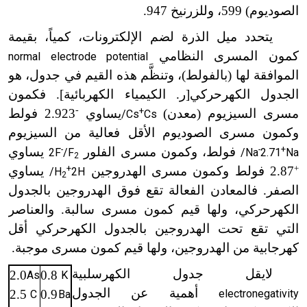
الصوديوم) 599، وللزرنيخ 947.
يتحدد ميل الذرة لضم الإلكترونات، كمياً، بقيمة
كمون المسرى النظامي
normal electrode potential
الموافقة لها (بالفولط)، وتنظَّم هذه القيم في جدول، هو
الجدول الكهرحركي[ر. الكيمياء الكهربائية]. فكمون
-
+
مسرى السيزيوم (معدن)
يساوي
2.923 فولط
/Cs
Cs
وكمون مسرى الصوديوم الأقل فعالية من السيزيوم
+
-
فولط، وكمون مسرى الفلور
-
يساوي
2F
/F
/Na
2.71
Na
2
+
+
2.87 فولط وكمون مسرى الهدروجين
يساوي
/H
2H
2
الصفر. فالمعادن الفعالة تقع فوق الهدروجين بالجدول
الكهرحركي، ولها قيم كمون مسرى سالبة. والعناصر
التي تقع تحت الهدروجين بالجدول الكهرحركي أقل
كهرجابية من الهدروجين، ولها قيم كمون مسرى موجبة.
لايقل جدول الكهرسلبية
2.0
0.8
As
K
أهمية عن الجدول
2.5
0.9
electronegativity
C
Ba