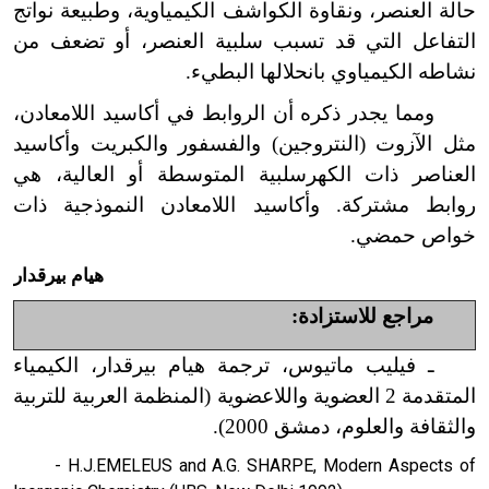
حالة العنصر، ونقاوة الكواشف الكيمياوية، وطبيعة نواتج
التفاعل التي قد تسبب سلبية العنصر، أو تضعف من
نشاطه الكيمياوي بانحلالها البطيء.
ومما يجدر ذكره أن الروابط في أكاسيد اللامعادن،
مثل الآزوت (النتروجين) والفسفور والكبريت وأكاسيد
العناصر ذات الكهرسلبية المتوسطة أو العالية، هي
روابط مشتركة. وأكاسيد اللامعادن النموذجية ذات
خواص حمضي.
هيام بيرقدار
مراجع للاستزادة:
ـ فيليب ماتيوس، ترجمة هيام بيرقدار، الكيمياء
المتقدمة 2 العضوية واللاعضوية (المنظمة العربية للتربية
والثقافة والعلوم، دمشق 2000).
- H.J.EMELEUS and A.G. SHARPE, Modern Aspects of