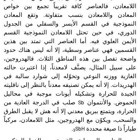
اللامعادن، فالعناصر كافة تقريباً تجمع بين خواص
المعادن واللامعادن بنسب متفاوتة. وتقع المعادن
النموذجية في القسم الأيسر والسفلي من الجدول
الدوري، في حين تحتل اللامعادن النموذجية القسم
الأيمن العلوي فيه. أما العناصر التي تمتد بين هذين
القسمين فهي عناصر وسطية، إلا أنه ليس هناك حدود
واضحة تفصل بين هذه المناطق الثلاث. فالهدروجين،
على سبيل المثال، يصنَّف لامعدناً، إذا اعتبرت حالته
الغازية ووزنه النوعي وتحوّله إلى شوارد سالبة في
الهدريدات. إلا أنه يمكن تصنيفه معدناً بالنظر إلى ناقليته
الجيدة للحرارة وتشكيله أيونات موجبة في محاليل
الحموض. والأنتموان
صلب في الدرجة العادية من
Sb
الحرارة، ويتمتع ببريق معدني إلا أنه هش لا يقبل الطرق
والسحب، ويكوّن مع الهدروجين، مثل اللامعادن، مركباً
طياراً ذا صيغة محددة
.
SbH
3