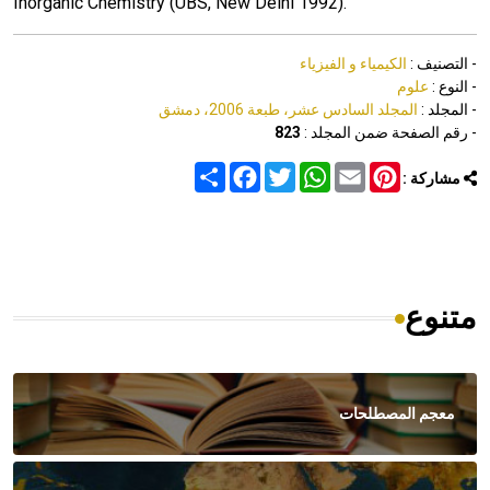
Inorganic Chemistry (UBS, New Delhi 1992).
- التصنيف :
الكيمياء و الفيزياء
- النوع :
علوم
- المجلد :
المجلد السادس عشر، طبعة 2006، دمشق
- رقم الصفحة ضمن المجلد :
823
Share
Facebook
Twitter
WhatsApp
Email
Pinterest
مشاركة :
متنوع
معجم المصطلحات