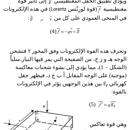
ويؤدي تطبيق الحقل المغنطيسي
إلى تأثير قوة
مغنطيسية
(قوة لورِنْتس
) في هذه الإلكترونات
Lorentz
في المنحى العمودي على كل من
:
(4)
وتحرف هذه القوة الإلكترونات وفق المحور
فتشحن
Y
الوجه
هـ
و ز ح، من الصفيحة التي يمر فيها التيار،سلباً
(الشكل – 1)، مما يؤدي إلى نشوء شحنات معاكسة
(موجبة) على الوجه المقابل أ ب ج د، فيظهر حقل
كهربائي
بين هذين الوجهين يؤثر في الإلكترونات
E
y
بالقوة:
(5)
وهي قوة تعاكس