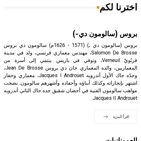
اخترنا لكم
هل تعلم أن الأبسيد كلمة فرنسية اللفظ تم اعتمادها مصطلحاً
أثرياً يستخدم في العمارة عموماً وفي العمارة الدينية الخاصة
بالكنائس خصوصاً، وفي الإنكليزية أب
بروس (سالومون دي-)
بروس (سالومون دي ـ) (1571 - 1626م) سالومون دي بروس
Salomon De Brosse، مهندس معماري فرنسي، ولد في مدينة
فرنُويْ Verneuil، وتوفي في باريس. ينتمي إلى أسرة من
- هل تعلم أن أبجر Abgar اسم معروف جيداً يعود إلى عدد من
الملوك الذين حكموا مدينة إديسا (الرها) من أبجر الأول وحتى
المعماريين، والده المعماري جان دي بروس Jean De Brosse،
التاسع، وهم ينتسبون إلى أسرة أوسروين
وجدّه جاك الأول أندرويه Jacques I Androuet، معماري وحفار
اشتهر بإنجازاته وكذلك أبناؤه وأحفاده وأشهرهم سالومون. نضجت
مواهب سالومون الفنية في أحضان شقيق جده جاك الثاني أندرويه
Jacques II Androuet.
- هل تعلم أن الأبجدية الكنعانية تتألف من /22/ علامة كتابية
sign تكتب منفصلة غير متصلة، وتعتمد المبدأ الأكوروفوني،
اقرأ المزيد
حيث تقتصر القيمة الصوتية للعلامة الك
العمونانيات