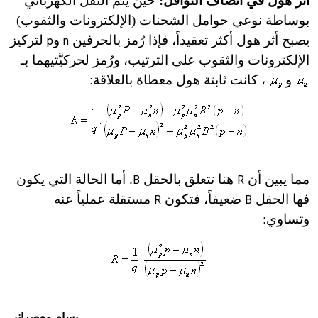
أثر هول في أنصاف النواقل:
حين يتم النقل الكهربائي
بوساطة نوعي حوامل الشحنات (الإلكترونات والثقوب)
يصبح أثر هول أكثر تعقيداً، فإذا رُمز بالحرفين
و
لتركيز
p
n
الإلكترونات والثقوب على الترتيب، ورُمز لحركيَّتيهما
بـ
و
، كانت ثابتة هول معطاة بالعلاقة:
مما يبين أن
هنا تتعلق بالحقل
. أما الحالة التي يكون
B
R
فها الحقل
ضعيفاً، فتكون
مستقلة عملياً عنه
R
B
وتساوي:
بسام معصراني