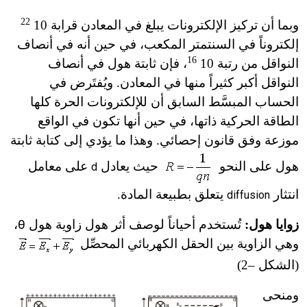
22
وبما أن تركيز الإلكترونات يبلغ في المعادن قرابة 10
إلكتروناً في السنتمتر المكعب، في حين أنه في أنصاف
16
النواقل من رتبة 10
، فإن ثابتة هول في أنصاف
النواقل أكبر كثيراً منها في المعادن. ويُفتَرض في
الحساب المبسَّط السابق أن للإلكترونات الحرة كلها
الطاقة الحركية ذاتها، في حين أنها تكون في الواقع
موزعة وفق قانون إحصائي. وهذا ما يؤدي إلى كتابة ثابتة
هول على النحو
حيث يعادل
على معامل
d
انتثار
يتعلق بطبيعة المادة.
diffusion
زوايا هول:
تُستخدم أحياناً لوصف أثر هول زاوية هول
θ
،
وهي الزاوية بين الحقل الكهربائي المحصِّل
(الشكل –2)
ومنحى