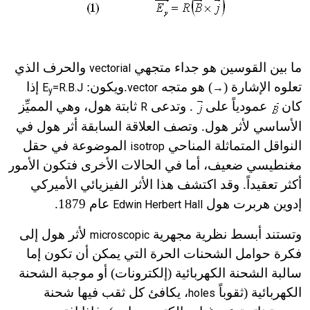
ما بين القوسين هو جداء متجهي
والحرف الذي
vectorial
تعلوه الإشارة (
) هو متجه
.
ويكون:
إذا
E
=R.B.J
vector
→
y
كان
عمودياً على
. وتدعى
ثابتة هول، وهي المميِّز
R
الأساسي لأثر هول. وتصف العلاقة السابقة أثر هول في
النواقل المتماثلة المناحي
الموضوعة في حقل
isotrop
مغنطيسي ضعيف، أما في الحالات الأخرى فتكون الأمور
أكثر تعقيداً. وقد اكتشف هذا الأثر الفيزيائي الأميركي
إدوين هربرت هول
عام 1879.
Edwin Herbert Hall
وتستند أبسط نظرية مجهرية
لأثر هول إلى
microscopic
فكرة حوامل الشحنات الحرة التي يمكن أن تكون إما
سالبة الشحنة الكهربائية (إلكترونات) أو موجبة الشحنة
الكهربائية (ثقوباً
،
يكافئ كل ثقب فيها شحنة
holes