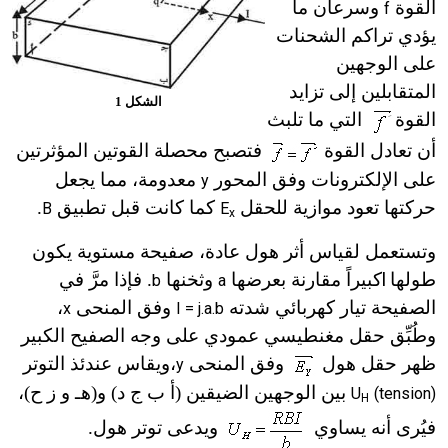
القوة
وسرعان ما
f
يؤدي تراكم الشحنات
على الوجهين
المتقابلين إلى تزايد
الشكل 1
القوة
التي ما تلبث
أن تعادل القوة
فتصبح محصلة القوتين المؤثرتين
على الإلكترونات وفق المحور
معدومة، مما يجعل
y
حركتها تعود موازية للحقل
كما كانت قبل تطبيق
.
B
E
x
وتستعمل لقياس أثر هول عادة، صفيحة مستوية يكون
طولها
l
كبير
اً
مقارنة بعرضها
وثخنها
. فإذا مرَّ في
b
a
الصفيحة تيار كهربائي شدته
وفق المنحى
،
x
I = j.a.b
وطُبِّق حقل مغنطيسي عمودي على وجه الصفيح الكبير
ظهر حقل هول
وفق المنحى
،
ويقاس عندئذ التوتر
y
بين الوجهين الضيقين (أ ب ج د) و(
هـ
و ز ح)،
U
(tension)
H
فيُرى أنه
يساوي
ويدعى توتر هول.