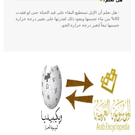
- هل تعلم أن الإبل تستطيع البقاء على قيد الحياة حتى لو فقدت
40% من ماء جسمها ويعود ذلك لقدرتها على تغيير درجة حرارة
جسمها تبعاً لتغير درجة حرارة الجو،
- هل تعلم أن أبقراط كتب في الطب أربعة مؤلفات هي:
الحكم، الأدلة، تنظيم التغذية، ورسالته في جروح الرأس. ويعود
له الفضل بأنه حرر الطب من الدين والفلسفة.
- هل تعلم أن المرجان إفراز حيواني يتكون في البحر ويتركب
من مادة كربونات الكلسيوم، وهو أحمر أو شديد الحمرة وهو
أجود أنواعه، ويمتاز بكبر الحجم ويسمى الش