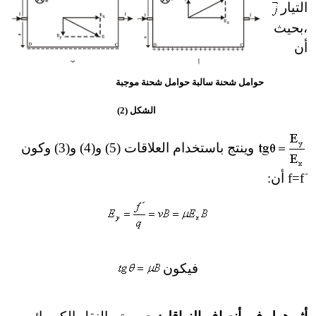
التيار
،
بحيث
أن
حوامل شحنة سالبة حوامل شحنة موجبة
الشكل (2)
وينتج باستخدام العلاقات (5) و(4) و(3) وكون
=f
f
أن:
فيكون