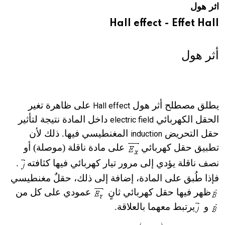
اثر هول
هيئة الموسوعة العربية تطلق موسوعات جديدة في عام 2026
Hall effect - Effet Hall
أثر هول
يطلق مصطلح أثر هول
على ظاهرة تغير
Hall effect
الحقل الكهربائي
داخل المادة نتيجة لتأثير
electric field
حقل التحريض
المغنطيسي فيها. ذلك لأن
induction
تطبيق حقل كهربائي
على مادة ناقلة (موصلة) أو
نصف ناقلة يؤدي إلى مرور تيار كهربائي فيها كثافته
.
فإذا طُبق على المادة، إضافة إلى ذلك، حقلٌ مغنطيسي
ظهر فيها حقل كهربائي ثانٍ
عمودي على كل من
و
يرتبط معهما بالعلاقة.