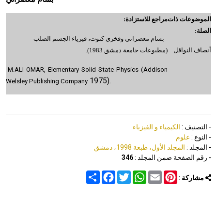
الموضوعات ذات
مراجع للاستزادة:
الصلة:
- بسام معصراني وفخري كتوت، فيزياء الجسم الصلب
أنصاف النواقل
(مطبوعات جامعة دمشق 1983).
-M.ALI OMAR, Elementary Solid State Physics (Addison
1975).
Welsley Publishing Company
- التصنيف :
الكيمياء و الفيزياء
- النوع :
علوم
- المجلد :
المجلد الأول، طبعة 1998، دمشق
- رقم الصفحة ضمن المجلد :
346
Share
Facebook
Twitter
WhatsApp
Email
Pinterest
مشاركة :