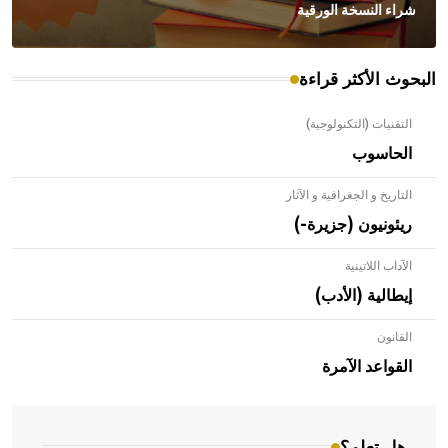
شراء النسخة الورقية
البحوث الأكثر قراءة
التقنيات (التكنولوجية)
الحاسوب
التاريخ و الجغرافية و الآثار
ريئونيون (جزيرة-)
الآداب اللاتينية
إيطالية (الأدب)
القانون
- هل تعلم أن الأبلق نوع من الفنون الهندسية التي ارتبطت
بالعمارة الإسلامية في بلاد الشام ومصر خاصة، حيث يحرص
القواعد الآمرة
المعمار على بناء مداميكه وخاصة في الواجهات
هل تعلم؟