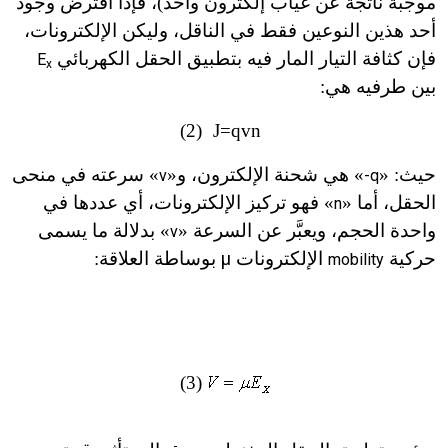
موجبة ناتجة عن غياب إلكترون واحد)، فإذا افترض وجود
أحد هذين النوعين فقط في الناقل، وليكن الإلكترونات،
فإن كثافة التيار المار فيه بتطبيق الحقل الكهربائي
E
x
بين طرفيه هي:
(2)
J=qvn
حيث: «
» هي شحنة الإلكترون، و
«
» سرعته في منحى
v
-q
الحقل، أما «
» فهو تركيز الإلكترونات، أي عددها في
n
واحدة الحجم، ويعبَّر عن السرعة «
» بدلالة ما يسمى
v
حركية
الإلكترونات
µ
بوساطة العلاقة:
mobility
(3)