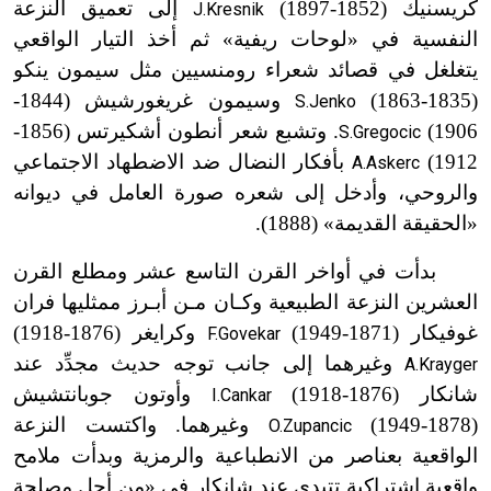
كريسنيك (1852-1897)
إلى تعميق النزعة
J.Kresnik
النفسية في «لوحات ريفية» ثم أخذ التيار الواقعي
يتغلغل في قصائد شعراء رومنسيين مثل سيمون ينكو
(1835-1863)
وسيمون غريغورشيش (1844-
S.Jenko
1906)
. وتشبع شعر أنطون أشكيرتس (1856-
S.Gregocic
1912)
بأفكار النضال ضد الاضطهاد الاجتماعي
A.Askerc
والروحي، وأدخل إلى شعره صورة العامل في ديوانه
«الحقيقة القديمة» (1888).
بدأت في أواخر القرن التاسع عشر ومطلع القرن
العشرين النزعة الطبيعية وكـان مـن أبـرز ممثليها فران
غوفيكار (1871-1949)
وكرايغر (1876-1918)
F.Govekar
وغيرهما إلى جانب توجه حديث مجدِّد عند
A.Krayger
شانكار (1876-1918)
وأوتون جوبانتشيش
I.Cankar
(1878-1949)
وغيرهما. واكتست النزعة
O.Zupancic
الواقعية بعناصر من الانطباعية والرمزية وبدأت ملامح
واقعية اشتراكية تتبدى عند شانكار في «من أجل مصلحة