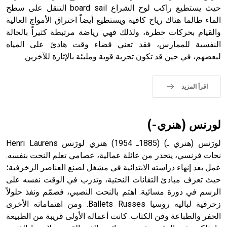
الملوك الذين حكموا مدينة إديسا (الرها) من أبجر الأول وحتى
حيث يستطيع راكب لوح الشراع board sail التنقل على سطح
التاسع، وهم ينتسبون إلى أسرة أوسروين
الماء طالما هناك رياح كافية ويستطيع أيضاً اختراق الأمواج العالية
والقيام بحركات خطرة، ولذلك فهي رياضة مرتبطة كثيراً بالحالة
النفسية للممارس، فقد تعني قضاء وقت هادئ على المياه
لبعضهم، في حين قد تكون تجربة قوية ومليئة بالإثارة للآخرين.
- هل تعلم أن الأبجدية الكنعانية تتألف من /22/ علامة كتابية
sign تكتب منفصلة غير متصلة، وتعتمد المبدأ الأكوروفوني،
اقرأ المزيد
حيث تقتصر القيمة الصوتية للعلامة الك
لورنس (هنري-)
لورَنس (هنري ـ) (1885ـ 1954) هنري لورَنس Henri Laurens
نحات فرنسي، يتحدر من عائلة عمالية، عصامي تعلم النحت بنفسه.
عمل بعد إنهاء دراسته الابتدائية في مشغل لصنع العناصر الزخرفية؛
حيث تعرف مبادئ التقانات النحتية، وتدرب في الوقت نفسه على
الرسم في دورة مسائية. اهتم بالنحت النصبي، فصمّم ونفذ حلولاً
زخرفية لباليه روسيا Ballets Russes. ومن اهتماماته الأخرى
الحفر والطباعة وفن الكتاب. كانت أعماله الأولى قريبة من الطبيعة