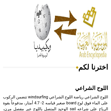
الحكم، الأدلة، تنظيم التغذية، ورسالته في جروح الرأس. ويعود
له الفضل بأنه حرر الطب من الدين والفلسفة.
- هل تعلم أن المرجان إفراز حيواني يتكون في البحر ويتركب
من مادة كربونات الكلسيوم، وهو أحمر أو شديد الحمرة وهو
أجود أنواعه، ويمتاز بكبر الحجم ويسمى الش
اخترنا لكم
هل تعلم أن الأبسيد كلمة فرنسية اللفظ تم اعتمادها مصطلحاً
أثرياً يستخدم في العمارة عموماً وفي العمارة الدينية الخاصة
بالكنائس خصوصاً، وفي الإنكليزية أب
اللوح الشراعي
اللوح الشراعي رياضة اللوح الشراعي windsurfing تتضمن الركوب
على الماء فوق لوح board صغير قياسه 2- 4.7 أمتار، مدفوعاً بقوة
الرياح على شراعه sail الوحيد المتصل باللوح عبر مفصل مرن،
- هل تعلم أن أبجر Abgar اسم معروف جيداً يعود إلى عدد من