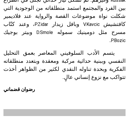
Kussak
بين الفرد والمجتمع استمد منطلقاته من الوجودية التي
شكلت نواة موضوعات القصة والرواية عند فلاديمير
كافتشيش
وبافل زيدار
، وعند كتّاب
P.Zidar
V.Kavcic
مسرح مثل دومينيك سموله
وبيتر بوجيك
D.Smole
.
P.Bozic
يتسم الأدب السلوفيني المعاصر بعمق التحليل
النفسي وببنية حداثية مركبة ومعقدة وبتعدد منطلقاته
الفكرية وبحدة تناوله النقدي لكثير من الظواهر أخذت
تتواكب مع نزوع إنساني عالٍ.
رضوان قضماني