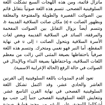
ماتزال قائمة، ومن هذه اللهجات السبع تشكلت اللغة
السلوفينية الفصحى. تتسم هذه اللغة صوتياً بتقابل قائم
بين الصوائت القصيرة والطويلة والمفتوحة والمغلقة
وبظهور الصائت
مكان صائت السلافية القديمة
،
b
(a) e
وتتسم أيضاً بزوال التقابل بين الصوائت المفخمة
والمرققة، السائد في السلافية القديمة وبعض لغات
الأسرة السلافية وبتحول الصائت
إلى
في نهاية
u
i
المقطع، أما النبر فهو نغمي ومتحرك. وتتسم هذه اللغة
صرفياً باحتفاظها بصيغة المثنى التي زالت من معظم
اللغات السلافية، وباحتفاظها بصيغة النداء وبالإبدال في
الصوائت في حالة الرفع (الحالة الإعرابية الاسمية).
تعود أقدم المدونات باللغة السلوفينية إلى القرنين
العاشر والحادي عشر، وقد اكتمل تشكل اللغة
السلوفينية الفصحى في نهاية القرن التاسع عشر.
وتتعايش اللغة السلوفينية الفصحى جنباً إلى جنب مع
أشكالها اللهجية، على الرغم من وجود فوارق صوتية