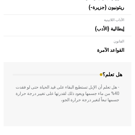
ريئونيون (جزيرة-)
الآداب اللاتينية
إيطالية (الأدب)
القانون
- هل تعلم أن الأبلق نوع من الفنون الهندسية التي ارتبطت
بالعمارة الإسلامية في بلاد الشام ومصر خاصة، حيث يحرص
القواعد الآمرة
المعمار على بناء مداميكه وخاصة في الواجهات
هل تعلم؟
- هل تعلم أن الإبل تستطيع البقاء على قيد الحياة حتى لو فقدت
40% من ماء جسمها ويعود ذلك لقدرتها على تغيير درجة حرارة
جسمها تبعاً لتغير درجة حرارة الجو،
- هل تعلم أن أبقراط كتب في الطب أربعة مؤلفات هي: