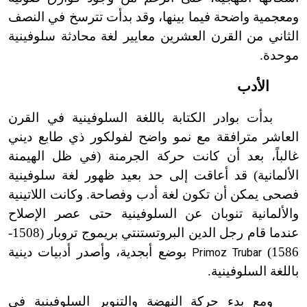
ومعجمية واضحة فيما بينها، وقد بدأت تترسخ في النصف
الثاني من القرن العشرين معايير لغة محادثة سلوفينية
موحدة.
الأدب
بدأت بوادر الكتابة باللغة السلوفينية في القرن
العاشر مترافقة مع نمو واضح لفولكور ذي طابع ديني
غالباً، بعد أن كانت حركة الجرمنة (في ظل الهيمنة
الألمانية) قد أعاقت إلى حد بعيد ظهور لغة سلوفينية
فصحى يمكن أن تكون لغة أدب وفصاحة. وكانت اللاتينية
والألمانية تنوبان عن السلوفينية حتى عصر الإصلاح
عندما قام رجل الدين البروتستنتي بريموج تروبار (1508-
1586)
بوضع أبجدية، وأصدر أدبيات دينية
Primoz Trubar
باللغة السلوفينية.
ومع بدء حركة النهضة والتنوير السلوفينية في