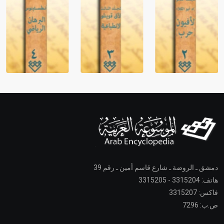
دمشق ـ الروضة ـ شارع قاسم أمين ـ رقم 39
هاتف: 3315204 - 3315205
فاكس: 3315207
ص.ب: 7296