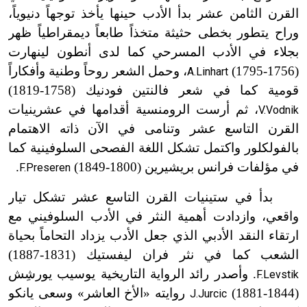
القرن الثامن عشر بدأ الأدب حينها يأخذ توجهاً دنيوياً،
وراح يتطور بخطى حثيثة متخذاً طابعاً ديمقراطياً ظهر
بجلاء في الأدب المسرحي كما لدى أنطون لينهارت
(1756-1795)
، وحمل الشعر روحاً وطنية وأفكاراً
A.Linhart
قومية كما في شعر فالنتين فودنيك (1758-1819)
، ثم أرست الرومنسية أقدامها في عشرينيات
V.Vodnik
القرن التاسع عشر وتنامى في الآن ذاته الاهتمام
بالفولكلور واكتمل تشكل اللغة الفصحى السلوفينية كما
في مؤلفات فرانس بريشيرين (1800-1849)
.
F.Preseren
بدأ في ستينيات القرن التاسع عشر تشكل تيار
واقعي، وازدادت أهمية النثر في الأدب السلوفيني مع
ارتقاء النقد الأدبي الذي جعل الأدب يزداد التحاماً بحياة
الشعب كما في نثر فران ليفستيك (1831-1887)
. وأصدر رائد الرواية التاريخية يوسيب يورشِش
F.Levstik
(1844-1881)
روايته «الأخ العاشر» وسعى يانكو
J.Jurcic