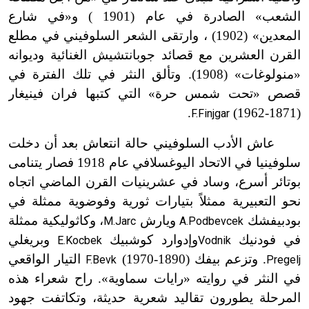
الشعب» الصادرة في عام (1901 ) و«في شارع
المعدين» (1902) ، وارتقى الشعر السلوفيني في مطلع
القرن العشرين مع قصائد جوبانتشيش الغنائية وديوانه
«منولوغات» (1908). وتألق النثر في تلك الفترة في
قصص «تحت شمس حرة» التي كتبها فران فينيغار
.
(1871-1962)
F.Finjgar
عاش الأدب السلوفيني حالة انتعاش بعد أن دخلت
سلوفينيا في الاتحاد اليوغسلافي عام 1918 فصار يتنامى
بوتائر أسرع، وساد في عشرينيات القرن الماضي اتجاه
نحو التعبيرية ممثلاً بتيارات ثورية وفوضوية ممثلة في
بودبيفشك
ويارش
، وكاثوليكية ممثلة
M.Jarc
A.Podbevcek
في فودنيك
وإدوارد كوشبيك
وبريغلي
E.Kocbek
Vodnik
. وتزعم بيفك (1890-1970)
التيار الواقعي
F.Bevk
Pregelj
في النثر في روايته «رايات سماوية». راح شعراء هذه
المرحلة يطورون تقاليد شعرية حديثة، وتكاتفت جهود