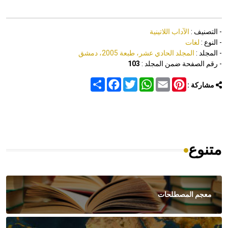
- التصنيف :
الآداب اللاتينية
- النوع :
لغات
- المجلد :
المجلد الحادي عشر، طبعة 2005، دمشق
- رقم الصفحة ضمن المجلد :
103
Share
Facebook
Twitter
WhatsApp
Email
Pinterest
مشاركة :
متنوع
معجم المصطلحات