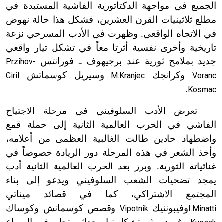
الجميع في مواجهة الدكتاتورية الفاشية المستبدة في
مطلع ثلاثينيات القرن العشرين، فشكل هذا حالة نهوض
في الاتجاه الواقعي. وظهرت في الأدب المسرحي نزعة
تاريخية وأخرى نفسية أثرتا معاً في تشكل تيار واقعي
جديد بملامح ثورية عند برجيهوف ـ فورانتس
Przihov-
وكرانجك
وسيريل كوسماتش
Ciril
M.Kranjec
Voranc
.
Kosmac
تعرض الأدب السلوفيني في مرحلة الاجتياح
الفاشي في الحرب العالمية الثانية إلى حملة قمع
واضطهاد حادين طالت الغالبية العظمى من أعلامه،
وأخذ الشعر في هذه المرحلة دور الريادة خصوصاً في
غنائياته الثورية. وبرز بعد الحرب العالمية الثانية أدب
يمجد تضحيات الشعب السلوفيني ويدعو إلى بناء
المجتمع الاشتراكي، كما في قصائد ميناتي
وفيبوتنيك
وقصص كوسماتش وكوساك
Vipotnik
I.Minatti
وغيرهم. ثم تشكل تيار حداثي تجلى في الصراع