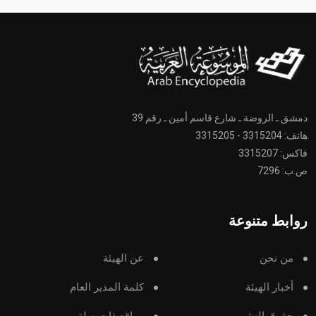
دمشق ـ الروضة ـ شارع قاسم أمين ـ رقم 39
هاتف: 3315204 - 3315205
فاكس: 3315207
ص.ب: 7296
روابط متنوعة
من نحن
عن الهيئة
أخبار الهيئة
كلمة المدير العام