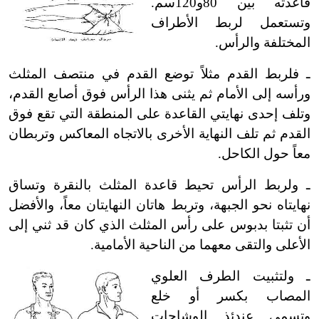
قاعدته بين 80و120سم.
وتستعمل لربط الأطراف
المختلفة والرأس.
ـ فلربط القدم مثلاً توضع القدم في منتصف المثلث
ورأسه إلى الأمام ثم يثنى هذا الرأس فوق أصابع القدم،
وتلف إحدى نهايتي القاعدة على المنطقة التي تقع فوق
القدم ثم تلف النهاية الأخرى بالاتجاه المعاكس وتربطان
معاً حول الكاحل.
ـ ولربط الرأس تحيط قاعدة المثلث بالنقرة وتساق
نهايتاه نحو الجبهة، وتربط هاتان النهايتان معاً، والأفضل
أن تثبتا بدبوس على رأس المثلث الذي كان قد ثني إلى
الأعلى والتقى معهما من الناحية الأمامية.
ـ ولتثبيت الطرف العلوي
المصاب بكسر أو خلع
وتسمى عندئذ الوشاحات