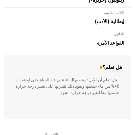
ريئونيون (جزيرة-)
الآداب اللاتينية
إيطالية (الأدب)
القانون
- هل تعلم أن الأبلق نوع من الفنون الهندسية التي ارتبطت
بالعمارة الإسلامية في بلاد الشام ومصر خاصة، حيث يحرص
القواعد الآمرة
المعمار على بناء مداميكه وخاصة في الواجهات
هل تعلم؟
- هل تعلم أن الإبل تستطيع البقاء على قيد الحياة حتى لو فقدت
40% من ماء جسمها ويعود ذلك لقدرتها على تغيير درجة حرارة
جسمها تبعاً لتغير درجة حرارة الجو،
- هل تعلم أن أبقراط كتب في الطب أربعة مؤلفات هي:
الحكم، الأدلة، تنظيم التغذية، ورسالته في جروح الرأس. ويعود