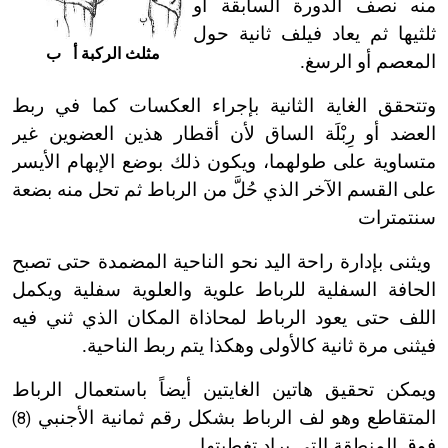
منه نصف الدورة السابقة أو
ثلثيها ثم يعاد فيلف ثانية حول
مثلث الركبة أ ب
المعصم أو الرسغ.
وتتحقق الغاية الثانية بإجراء العكسات كما في ربط
العضد أو رِبْلَة الساق لأن أقطار هذين العضوين غير
متساوية على طولهما، ويكون ذلك بوضع الإبهام الأيسر
على القسم الآخر الذي حُلَّ من الرباط ثم تحل منه بضعة
سنتمترات
ويثنى بإدارة راحة اليد نحو الناحية المضمدة حتى تصبح
الحافة السفلية للرباط علوية والعلوية سفلية ويكمل
اللف حتى يعود الرباط لمحاذاة المكان الذي ثني فيه
فيثنى مرة ثانية كالأولى وهكذا يتم ربط الناحية.
ويمكن تحقيق هاتين الغايتين أيضاً باستعمال الرباط
المتقاطع وهو لف الرباط بشكل رقم ثمانية الأجنبي
(8)
فوق المنطقة التي يراد تغطيتها.