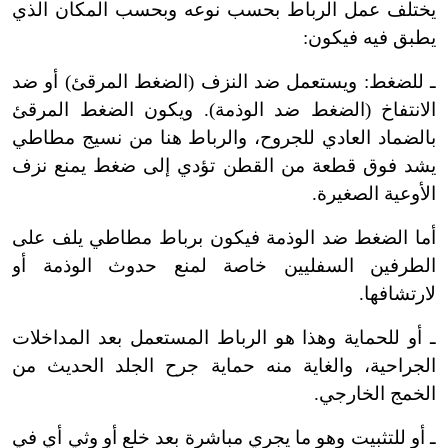
يختلف عمل الرباط بحسب نوعه وبحسب المكان الذي
يطبق فيه فيكون:
ـ للضغط: ويستعمل ضد النزف (الضغط المرقئ) أو ضد
الانتفاخ (الضغط ضد الوذمة). ويكون الضغط المرقئ
بالضماد العادي للجروح، والرباط هنا من نسيج مطاطي
يشد فوق قطعة من القطن تؤدي إلى ضغط يمنع نزف
الأوعية الصغيرة.
أما الضغط ضد الوذمة فيكون برباط مطاطي يلف على
الطرفين السفليين خاصة لمنع حدوث الوذمة أو
لارتشافها.
ـ أو للحماية وهذا هو الرباط المستعمل بعد المداخلات
الجراحية، والغاية منه حماية جرح الجلد الحديث من
الخمج الخارجي.
ـ أو للتثبيت وهو ما يجري مباشرة بعد خلع أو وثي أي في