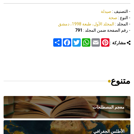
- التصنيف :
صيدلة
- النوع :
صحة
- المجلد :
المجلد الأول، طبعة 1998، دمشق
- رقم الصفحة ضمن المجلد :
791
Share
Facebook
Twitter
WhatsApp
Email
Pinterest
مشاركة :
متنوع
معجم المصطلحات
الأطلس الجغرافي