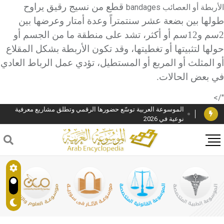
قطع من نسيج رقيق يراوح
الأربطة أو العصائب
bandages
طولها بين بضعة عشر سنتمتراً وعدة أمتار وعرضها بين
2سم و12سم أو أكثر، تشد على منطقة ما من الجسم أو
حولها لتثبيتها أو تغطيتها، وقد تكون الأربطة بشكل المقلاع
أو المثلث أو المربع أو المستطيل، تؤدي عمل الرباط العادي
دار الفكر الموزع الحصري لمنشورات هيئة الموسوعة العربية
في بعض الحالات.
هيئة الموسوعة العربية تطلق موسوعات جديدة في عام 2026
"/>
الموسوعة العربية توسّع حضورها الرقمي وتطلق مشاريع معرفية
نوعية في 2026
فوز الأستاذ الدكتور وليد محمد السراقبي بجائزة كتارا لتحقيق
المخطوطات في العاصمة القطرية الدوحة
جائزة مجمع الملك سلمان العالمي للغة العربية 2025
الأستاذ إياد خالد الطباع مدير عام لهيئة الموسوعة العربية
السيد محمد ياسين صالح وزيرا للثقافة
صدور المجلد الثامن من موسوعة الآثار في سورية