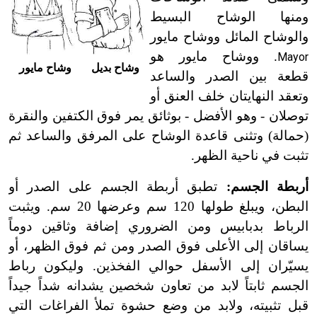
ومنها الوشاح البسيط
والوشاح المائل ووشاح مايور
. ووشاح مايور هو
Mayor
وشاح بديل وشاح مايور
قطعة بين الصدر والساعد
وتعقد النهايتان خلف العنق أو
توصلان - وهو الأفضل - بوثائق يمر فوق الكتفين والنقرة
(حمالة) وتثنى قاعدة الوشاح على المرفق والساعد ثم
تثبت في ناحية الظهر.
أربطة الجسم:
تطبق أربطة الجسم على الصدر أو
البطن، ويبلغ طولها 120 سم وعرضها 20 سم. ويثبت
الرباط بدبابيس ومن الضروري إضافة وثاقين دوماً
يساقان إلى الأعلى فوق الصدر ومن ثم فوق الظهر، أو
يسيّران إلى الأسفل حوالي الفخذين. وليكون رباط
الجسم ثابتاً لابد من تعاون شخصين يشدانه شداً جيداً
قبل تثبيته، ولابد من وضع حشوة تملأ الفراغات التي