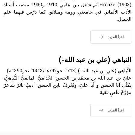
التاسع، وهم ينتسبون إلى أسرة أوسروين
(1903) Firenze ثم شغل بين عامي 1910 و1930 منصب أستاذ
الأدب الألماني في جامعتي رومة وميلانو، كما درّس فيهما علم
الجمال.
- هل تعلم أن الأبجدية الكنعانية تتألف من /22/ علامة كتابية
اقرأ المزيد
sign تكتب منفصلة غير متصلة، وتعتمد المبدأ الأكوروفوني،
حيث تقتصر القيمة الصوتية للعلامة الك
النباهي (علي بن عبد الله-)
النُّباهي (علي بن عبد الله ـ) (713ـ نحو792هـ/1313ـ نحو1390م)
عليّ بن عبد الله بن محمَّد بن الحسن الجُذاميُّ المالقيُّ النُّباهيُّ،
يكنَّى أبا الحسن و أبا عليّ، ويُعْرَفُ بابن الحسن. أديبٌ ناثرٌ شاعرٌ
مؤرِّخٌ قاضٍ فقيهٌ.
اقرأ المزيد