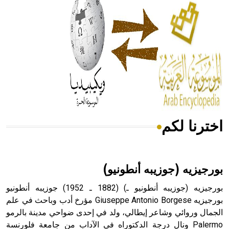
له الفضل بأنه حرر الطب من الدين والفلسفة.
- هل تعلم أن المرجان إفراز حيواني يتكون في البحر ويتركب
من مادة كربونات الكلسيوم، وهو أحمر أو شديد الحمرة وهو
أجود أنواعه، ويمتاز بكبر الحجم ويسمى الش
اخترنا لكم
هل تعلم أن الأبسيد كلمة فرنسية اللفظ تم اعتمادها مصطلحاً
أثرياً يستخدم في العمارة عموماً وفي العمارة الدينية الخاصة
بالكنائس خصوصاً، وفي الإنكليزية أب
بورجيزيه (جوزيبه أنطونيو)
بورجيزيه (جوزيبه أنطونيو ـ) (1882 ـ 1952) جوزيبه أنطونيو
بورجيزيه Giuseppe Antonio Borgese مؤرخ أدب وباحث في علم
الجمال وروائي وشاعر إيطالي، ولد في إحدى ضواحي مدينة بالرمو
- هل تعلم أن أبجر Abgar اسم معروف جيداً يعود إلى عدد من
الملوك الذين حكموا مدينة إديسا (الرها) من أبجر الأول وحتى
Palermo ونال درجة الدكتوراه في الآداب من جامعة فلورنسة