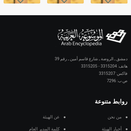
دمشق ـ الروضة ـ شارع قاسم أمين ـ رقم 39
هاتف: 3315204 - 3315205
فاكس: 3315207
ص.ب: 7296
روابط متنوعة
من نحن
عن الهيئة
أخبار الهيئة
كلمة المدير العام