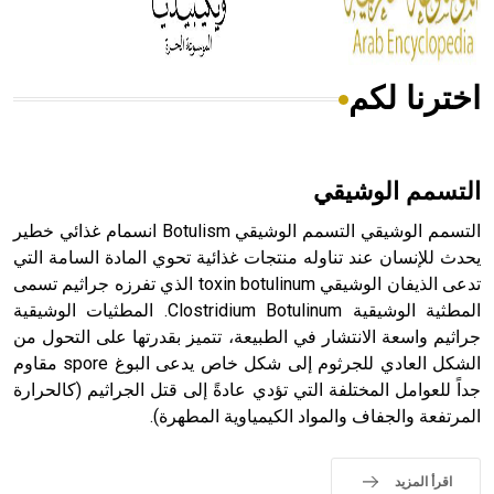
أجود أنواعه، ويمتاز بكبر الحجم ويسمى الش
اخترنا لكم
هل تعلم أن الأبسيد كلمة فرنسية اللفظ تم اعتمادها مصطلحاً
أثرياً يستخدم في العمارة عموماً وفي العمارة الدينية الخاصة
بالكنائس خصوصاً، وفي الإنكليزية أب
التسمم الوشيقي
التسمم الوشيقي التسمم الوشيقي Botulism انسمام غذائي خطير
يحدث للإنسان عند تناوله منتجات غذائية تحوي المادة السامة التي
تدعى الذيفان الوشيقي toxin botulinum الذي تفرزه جراثيم تسمى
- هل تعلم أن أبجر Abgar اسم معروف جيداً يعود إلى عدد من
الملوك الذين حكموا مدينة إديسا (الرها) من أبجر الأول وحتى
المطثية الوشيقية Clostridium Botulinum. المطثيات الوشيقية
التاسع، وهم ينتسبون إلى أسرة أوسروين
جراثيم واسعة الانتشار في الطبيعة، تتميز بقدرتها على التحول من
الشكل العادي للجرثوم إلى شكل خاص يدعى البوغ spore مقاوم
جداً للعوامل المختلفة التي تؤدي عادةً إلى قتل الجراثيم (كالحرارة
المرتفعة والجفاف والمواد الكيمياوية المطهرة).
- هل تعلم أن الأبجدية الكنعانية تتألف من /22/ علامة كتابية
sign تكتب منفصلة غير متصلة، وتعتمد المبدأ الأكوروفوني،
اقرأ المزيد