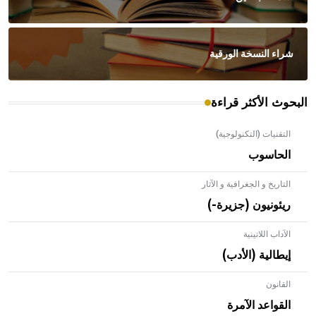
شراء النسخة الورقية
البحوث الأكثر قراءة
التقنيات (التكنولوجية)
الحاسوب
التاريخ و الجغرافية و الآثار
ريئونيون (جزيرة-)
الآداب اللاتينية
إيطالية (الأدب)
القانون
- هل تعلم أن الأبلق نوع من الفنون الهندسية التي ارتبطت
بالعمارة الإسلامية في بلاد الشام ومصر خاصة، حيث يحرص
القواعد الآمرة
المعمار على بناء مداميكه وخاصة في الواجهات