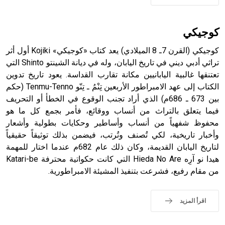
حيث تقتصر القيمة الصوتية للعلامة الك
كوجيكي
كوجيكي (القرن 7ـ 8 الميلادي) يعد كتاب «كوجيكي» Kojiki أول أثر
تراثي أدبي ديني في تاريخ اليابان، وله في ديانة الشينتو Shinto التي
تعتنقها غالبية اليابانيين مكانة تقارب القداسة. يعود تاريخ تدوين
الكتاب إلى عهد الامبراطور الأربعين تِنْمُ ـ تِنّو Tenmu-Tenno (حكم
بين 673 ـ 686م) الذي أراد تجنب الوقوع في الخطأ أو التحريف
فيما يتعلق بالتراث من أنساب ووقائع، فأمر بجمع كل ما هو
محفوظ شفهياً من أنساب وأساطير وحكايات بطولية وأشعار
وأخبار تاريخية، لكي تُصنف وتُرتب، فيضمن بذلك توثيقاً حقيقياً
لتاريخ اليابان القديمة، وكان ذلك عام 682م عندما اختار للمهمة
هيدا نو آرِه Hieda No Are التي كانت حكواتية محترفة Katari-be
من مقام رفيع، فشرعت بتنفيذ المشيئة الامبراطورية.
اقرأ المزيد