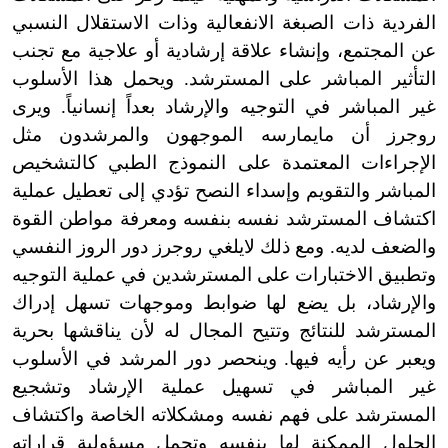
الفردية ذات الصبغة الانفعالية وذات الاستقلال النسبي
عن المجتمع، وإنشاء علاقة إرشادية أو علاجية مع تجنب
التأثير المباشر على المسترشد. ويحمل هذا الأسلوب
غير المباشر في التوجيه والإرشاد بعداً إنسانياً. ويرى
روجرز أن ما
يمارسه الموجهون والمرشدون مثل
الإجراءات المعتمدة على النموذج الطبي كالتشخيص
المباشر والتقويم وإسداء النصح تؤدي إلى تعطيل عملية
اكتشاف المسترشد نفسه بنفسه ومعرفة مواطن القوة
والضعف لديه. ومع ذلك لا
يلغي روجرز دور الروز النفسي
وتطبيق الاختبارات على المسترشدين في عملية التوجيه
والإرشاد، بل يضع لها ضوابط وموجهات تسهل إدراك
المسترشد للنتائج وتتيح المجال له لأن يناقشها بحرية
ويعبر عن رأيه فيها. وينحصر دور المرشد في الأسلوب
غير المباشر في تسهيل عملية الإرشاد وتشجيع
المسترشد على فهم نفسه ومشكلاته الخاصة واكتشاف
الحلول الممكنة لها بنفسه وتحمل مسؤولية قراراته