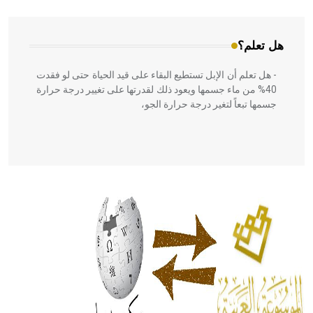
هل تعلم؟
- هل تعلم أن الإبل تستطيع البقاء على قيد الحياة حتى لو فقدت
40% من ماء جسمها ويعود ذلك لقدرتها على تغيير درجة حرارة
جسمها تبعاً لتغير درجة حرارة الجو،
- هل تعلم أن أبقراط كتب في الطب أربعة مؤلفات هي:
الحكم، الأدلة، تنظيم التغذية، ورسالته في جروح الرأس. ويعود
له الفضل بأنه حرر الطب من الدين والفلسفة.
- هل تعلم أن المرجان إفراز حيواني يتكون في البحر ويتركب
من مادة كربونات الكلسيوم، وهو أحمر أو شديد الحمرة وهو