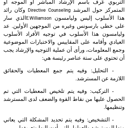
التربوي عُرف باسم الإرشاد المباشر أو الموجه أو
المتمركز حول المرشد
وكان رائد
Directive Counseling
هذا الأسلوب إليس وليامسون
الذي سار
E.Williamson
على خطى بارسونس وغيره من الموجهين الأولين. عد
وليامسون هذا الأسلوب في توجيه الأفراد الأسلوب
العيادي وأقامه على المقاييس والاختبارات الموضوعية
وجمع المعلومات
،
ورأى أن عملية التوجيه والإرشاد يجب
أن تحتوي على ستة عناصر رئيسة هي:
-
التحليل: وفيه يتم جمع المعطيات والحقائق
اللازمة عن المسترشد.
-
التركيب: وفيه يتم تلخيص المعطيات التي تم
الحصول عليها من نقاط القوة والضعف لدى المسترشد
وتنظيمها.
-
التشخيص: وفيه يتم تحديد المشكلة التي يعاني
منها المسترشد والعوامل التي أدت إليها وتعريفها.