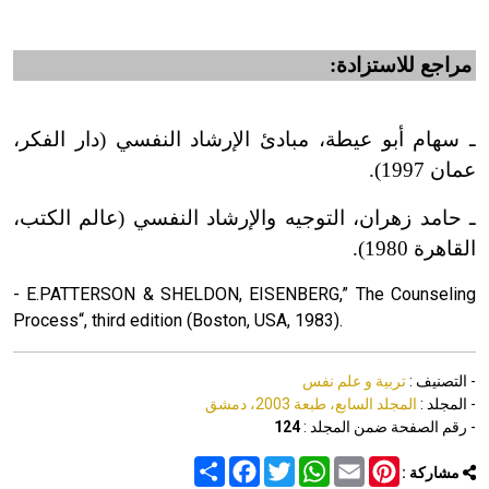
مراجع للاستزادة:
ـ سهام أبو عيطة، مباد
ئ
الإرشاد النفسي
(
دار الفكر،
عمان 1997
)
.
ـ حامد زهران، التوجيه والإرشاد النفسي
(
عالم الكتب،
القاهرة 1980
)
.
- E.PATTERSON & SHELDON, EISENBERG,” The Counseling
Process“, third edition (Boston, USA, 1983).
- التصنيف :
تربية و علم نفس
- المجلد :
المجلد السابع، طبعة 2003، دمشق
- رقم الصفحة ضمن المجلد :
124
Share
Facebook
Twitter
WhatsApp
Email
Pinterest
مشاركة :