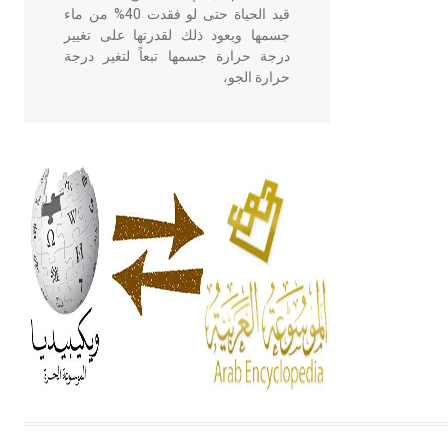
قيد الحياة حتى لو فقدت 40% من ماء
جسمها ويعود ذلك لقدرتها على تغيير
درجة حرارة جسمها تبعاً لتغير درجة
حرارة الجو،
- هل تعلم أن أبقراط كتب في الطب
أربعة مؤلفات هي: الحكم، الأدلة، تنظيم
التغذية، ورسالته في جروح الرأس.
ويعود له الفضل بأنه حرر الطب من
الدين والفلسفة.
- هل تعلم أن المرجان إفراز حيواني
يتكون في البحر ويتركب من مادة
كربونات الكلسيوم، وهو أحمر أو شديد
الحمرة وهو أجود أنواعه، ويمتاز بكبر
الحجم ويسمى الش
هل تعلم أن الأبسيد كلمة فرنسية اللفظ