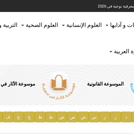
ية نوعية في 2026
تحقيق المخطوطات في العاصمة القطرية الدوحة
ات و آدابها
العلوم الإنسانية
العلوم الصحية
التربية 
 العربية
الموسوعة القانونية
موسوعة الآثار في
ذ
ر
ز
س
ش
ص
ض
ط
ظ
ع
غ
ف
ية