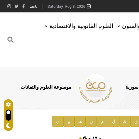
تابعنا:
Saturday, Aug 8, 2026
والفنون
العلوم القانونية والاقتصادية
 سورية
موسوعة العلوم والتقانات
ق
ك
ل
م
ن
هـ
و
ي
متنوع