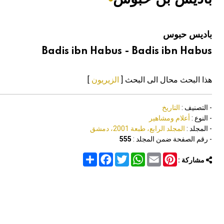
هيئة الموسوعة العربية تطلق موسوعات جديدة في عام 2026
باديس حبوس
Badis ibn Habus - Badis ibn Habus
هذا البحث محال الى البحث [
الزيريون
]
- التصنيف :
التاريخ
- النوع :
أعلام ومشاهير
- المجلد :
المجلد الرابع، طبعة 2001، دمشق
- رقم الصفحة ضمن المجلد :
555
Share
Facebook
Twitter
WhatsApp
Email
Pinterest
مشاركة :