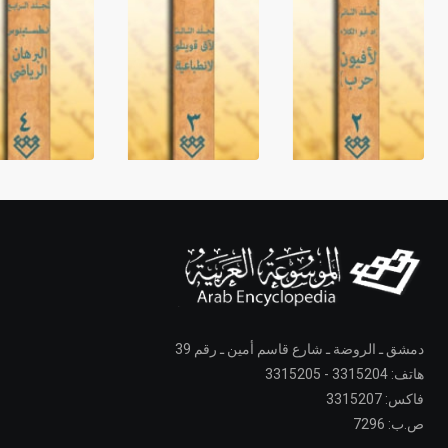
دمشق ـ الروضة ـ شارع قاسم أمين ـ رقم 39
هاتف: 3315204 - 3315205
فاكس: 3315207
ص.ب: 7296