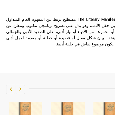
تم اعتمادها مصطلحاً أثرياً يستخدم في
العمارة عموماً وفي العمارة الدينية
الخاصة بالكنائس خصوصاً، وفي
البيان الأدبي البيان الأدبي The Literary Manifesto مصطلح يربط بين المفهوم العام المتداول
الإنكليزية أب
وبين حقل الأدب، وهو يدل على تصريح برنامجي مكتوب ومعلن عن
 مجموعة من الأدباء أو تيار أدبي، على الصعيد الأدبي والجمالي
- هل تعلم أن أبجر Abgar اسم معروف
يتخذ البيان شكل مقال أو قصيدة أو خطبة أو مقدمة لعمل أدبي
جيداً يعود إلى عدد من الملوك الذين
قد يكون موضوع نقاش في حلقة أدبية.
حكموا مدينة إديسا (الرها) من أبجر الأول
وحتى التاسع، وهم ينتسبون إلى أسرة
أوسروين
- هل تعلم أن الأبجدية الكنعانية تتألف من
/22/ علامة كتابية sign تكتب منفصلة
غير متصلة، وتعتمد المبدأ الأكوروفوني،
حيث تقتصر القيمة الصوتية للعلامة الك