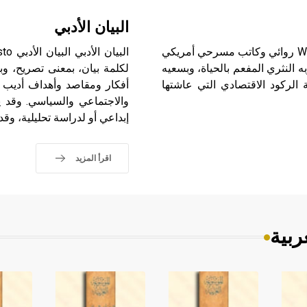
البيان الأدبي
سارويان (وليم ـ) (1908 ـ 1981) وليم سارويان William Saroyan روائي وكاتب مسرحي أمريكي
ه النثري المفعم بالحياة، وبسعيه
لكلمة بيان، بمعنى تصريح، 
لركود الاقتصادي التي عاشتها
أفكار ومقاصد وأهداف أديب أو
والاجتماعي والسياسي. وقد 
إبداعي أو لدراسة تحليلية، و
اقرأ المزيد
ربية