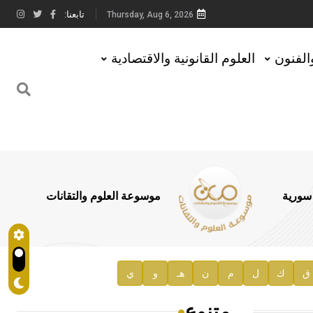
تابعنا:
Thursday, Aug 6, 2026
والفنون
العلوم القانونية والاقتصادية
 سورية
موسوعة العلوم والتقانات
ق
ك
ل
م
ن
هـ
و
ي
متنوع