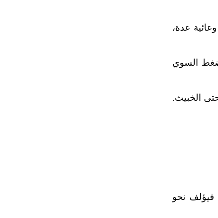
عائية عدة،
للضغط الأصغري، والضغط السوي
تى الخبيث.
 فيؤلف نحو