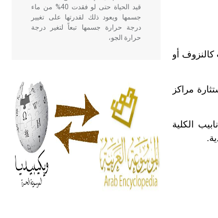
قيد الحياة حتى لو فقدت 40% من ماء
جسمها ويعود ذلك لقدرتها على تغيير
درجة حرارة جسمها تبعاً لتغير درجة
حرارة الجو،
كالنزوف أو
- هل تعلم أن أبقراط كتب في الطب
أربعة مؤلفات هي: الحكم، الأدلة، تنظيم
تثارة مراكز
التغذية، ورسالته في جروح الرأس.
ويعود له الفضل بأنه حرر الطب من
الدين والفلسفة.
بيب الكلية
ة.
- هل تعلم أن المرجان إفراز حيواني
يتكون في البحر ويتركب من مادة
كربونات الكلسيوم، وهو أحمر أو شديد
الحمرة وهو أجود أنواعه، ويمتاز بكبر
الحجم ويسمى الش
هل تعلم أن الأبسيد كلمة فرنسية اللفظ