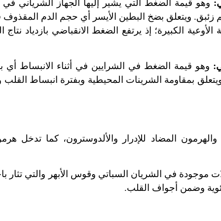
وهو قيمة الضغط التي يشير إليها الجهاز الشرياني في أ
 ويكون مقداره في الحال السوية بين 125 و140ملم زئبق. ويتعلق بضخ البطين الأيسر أي حجم الدم ا
لأوعية الكبيرة؛ إذ يرتفع الضغط الانقباضي بازدياد نتاج ال
وهو قيمة الضغط في الشرايين في أثناء الانبساط أي بي
الحالة السوية بين 90 و110ملم زئبق. ويتعلق بمقاومة الشرينات المحيطية وبفترة انبساط ا
ن والهرمون المضاد للإدرار والألدوسترون، كما تدخل هرم
ات موجودة في الشريان السباتي وقوس الأبهر والتي تثار ب
ئوية وضمن أجواف القلب.