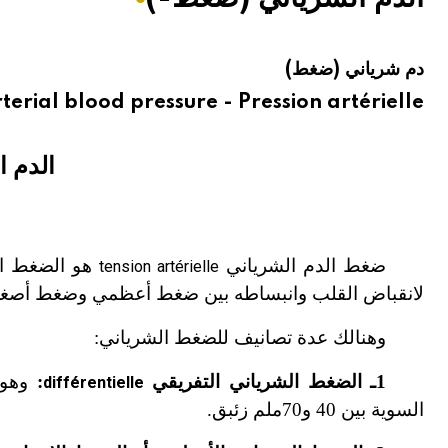
هيئة الموسوعة العربية تطلق موسوعات جديدة في عام 2026
دم شرياني (ضغط)
terial blood pressure - Pression artérielle
الدم ا
ضغط الدم الشرياني
هو الضغط الذ
tension artérielle
لانقباض القلب وانبساطه بين ضغط أعظمي وضغط أصغ
وهنالك عدة تصانيف للضغط الشرياني:
1ـ الضغط الشرياني التفريقي
:
وهو 
différentielle
السوية بين 40 و70ملم زئبق.