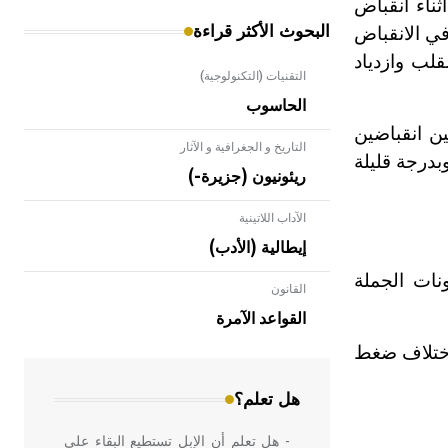
ثناء انقباض
البحوث الأكثر قراءة
لمقذوف في الانقباض
قلب وازدياد
التقنيات (التكنولوجية)
الحاسوب
ن انقباضين
التاريخ و الجغرافية و الآثار
لقلب وبدرجة قليلة
ريئونيون (جزيرة-)
الآداب اللاتينية
إيطالية (الأدب)
ونات الجملة
القانون
- هل تعلم أن الأبلق نوع من الفنون
الهندسية التي ارتبطت بالعمارة الإسلامية
القواعد الآمرة
في بلاد الشام ومصر خاصة، حيث يحرص
اختلاف ضغط
المعمار على بناء مداميكه وخاصة في
الواجهات
هل تعلم؟
- هل تعلم أن الإبل تستطيع البقاء على