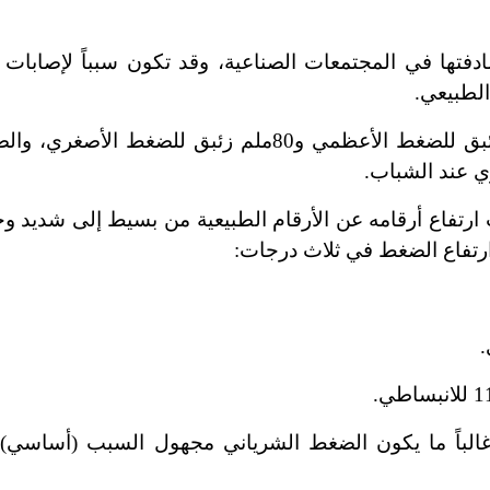
فتها في المجتمعات الصناعية، وقد تكون سبباً لإصابات و
الطبيعي.
وعلى سبيل المثال يعد الضغط المثالي 120ملم زئبق للضغط الأعظمي و80ملم زئبق 
تفاع أرقامه عن الأرقام الطبيعية من بسيط إلى شديد وح
غالباً ما يكون الضغط الشرياني مجهول السبب (أساسي)