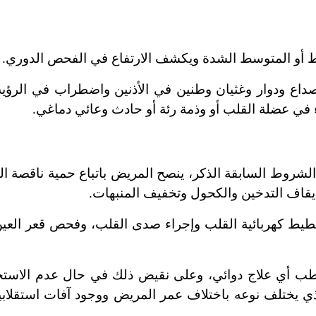
يط أو المتوسط الشدة ويكشف الارتفاع في الفحص الدوري.
اع ودوار وغثيان وطنين في الأذنين واضطراب في الرؤية
في عضلة القلب أو وذمة رئة أو حادث وعائي دماغي.
الشروط السابقة الذكر، ينصح المريض باتباع حمية ناقصة ال
إيقاف التدخين والكحول وتخفيف المنبهات.
يط كهربائية القلب وإجراء صدى القلب، وفحص قعر العين
تطب أي علاج دوائي، وعلى نقيض ذلك في حال عدم الاستجا
ذي يختلف نوعه باختلاف عمر المريض ووجود آفات استقلابية