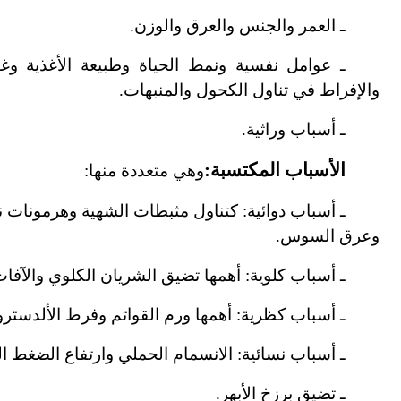
ـ العمر والجنس والعرق والوزن.
ـ عوامل نفسية ونمط الحياة وطبيعة الأغذية وغنا
والإفراط في تناول الكحول والمنبهات.
ـ أسباب وراثية.
الأسباب المكتسبة:
وهي متعددة منها:
ـ أسباب دوائية: كتناول مثبطات الشهية وهرمونات نس
وعرق السوس.
ـ أسباب كلوية: أهمها تضيق الشريان الكلوي والآفات 
ـ أسباب كظرية: أهمها ورم القواتم وفرط الألدسترو
ـ أسباب نسائية: الانسمام الحملي وارتفاع الضغط ال
ـ تضيق برزخ الأبهر.