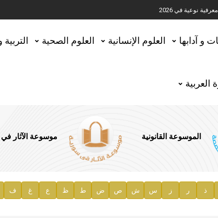
ية نوعية في 2026
تحقيق المخطوطات في العاصمة القطرية الدوحة
ات و آدابها
العلوم الإنسانية
العلوم الصحية
التربية 
 العربية
الموسوعة القانونية
موسوعة الآثار في
ذ
ر
ز
س
ش
ص
ض
ط
ظ
ع
غ
ف
ية