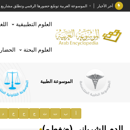
آخر الأخبار
الموسوعة العربية توسّع حضورها الرقمي وتطلق مشاريع معرف
فوز الأستاذ الدكتور وليد محمد السراقبي بجائزة كتارا ل
العلوم التطبيقية
اللغ
جائزة مجمع الملك سلمان العالمي للغة العربية 2025
الأستاذ إياد خالد الطباع مدير عام لهيئة الموسوعة العربية
العلوم البحتة
الحضارة
السيد محمد ياسين صالح وزيرا للثقافة
صدور المجلد الثامن من موسوعة الآثار في سورية
توصيات مجلس الإدارة
الموسوعة الطبية
صدور المجلد السابع من موسوعة الآثار في سورية
صدور المجلد الثامن عشر من الموسوعة الطبية
إعلان..
أ
ب
ت
ث
ج
ح
خ
د
دار الفكر الموزع الحصري لمنشورات هيئة الموسوعة العرب
الدم الشرياني (ضغط-)