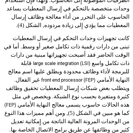
الطرفيات الموصولة إِلى الحاسوب. ولهذا فإِن استخدام
وحدات متخصصة بالتحكم في إِرسال المعطيات يساعد
الحاسوب على التحرر من أداء معالجة وظائف إِرسال
المعطيات مما يؤدي إِلى زيادة مردوده, الشكل (4).
كانت تجهيزات وحدات التحكم في إِرسال المعطيات
تبنى من دارات رقمية ذات تكامل صغير أو وسط. أما في
الوقت الحاضر فقد أصبحت تجهيزاتها مبنية من دارات
ذات تكامل واسع
قابلة
large scale integration (LSI)
للبرمجة لأداء وظائف محدودة ويطلق عليها اسم معالج
النهاية الأمامي
غير الفعال.
front end processor (FEP)
ويتطلب بعض شبكات إِرسال المعطيات تحقيق وظائف
كثيرة ومتغيرة بحسب نوع الشبكة. ويخصص في مثل
هذه الحالات حاسوب يسمى معالج النهاية الأمامي
(FEP)
كما هو مبين في الشكل (5), ومن أهم مميزات هذا النوع
من الوحدات المرونة العالية الناتجة من إِمكانية تعديل
كثير من وظائفها عن طريق برامج الاتصال الخاصة بها.