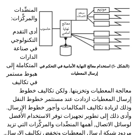
المنضِّدات
والمركِّزات:
أدى التقدم
التكنولوجي
في صناعة
الدارات
المتكاملة إِلى
(الشكل -5) استخدام معالج النهاية الأمامية في التحكم في
هبوط مستمر
إرسال المعطيات
في تكاليف
معالجة المعطيات وتخزينها. ولكن تكاليف خطوط
إِرسال المعطيات ازدادت عند مستثمر خطوط النقل
وذلك لزيادة تكاليف المكالمات وأجور خطوط الإِرسال.
وأدى ذلك إِلى تطوير تجهيزات توفر الاستخدام الأفضل
لوسائل الاتصال, أهمها المنضِّدات والمركِّزات التي تزيد
مردود شبكة إِرسال المعطيات وتخفض تكاليف الإِرسال.