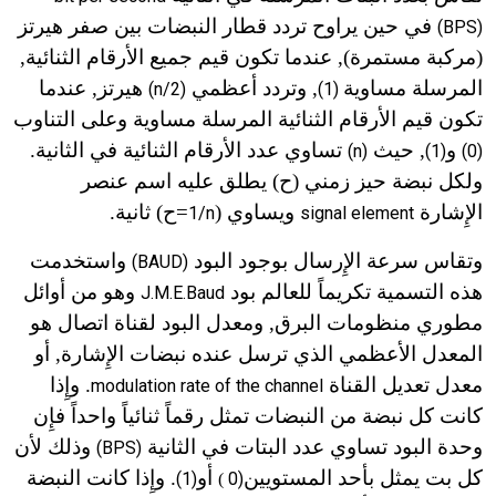
في حين يراوح تردد قطار النبضات بين صفر هيرتز
(BPS)
(مركبة مستمرة), عندما تكون قيم جميع الأرقام الثنائية,
المرسلة مساوية
, وتردد أعظمي
هيرتز, عندما
(n/2)
(1)
تكون قيم الأرقام الثنائية المرسلة مساوية وعلى التناوب
و
, حيث
تساوي عدد الأرقام الثنائية في الثانية.
(n)
(1)
(0)
ولكل نبضة حيز زمني (ح) يطلق عليه اسم عنصر
الإِشارة
ويساوي (
=ح) ثانية.
1/n
signal element
وتقاس سرعة الإِرسال بوجود البود
واستخدمت
(BAUD)
هذه التسمية تكريماً للعالم بود
وهو من أوائل
J.M.E.Baud
مطوري منظومات البرق, ومعدل البود لقناة اتصال هو
المعدل الأعظمي الذي ترسل عنده نبضات الإِشارة, أو
معدل تعديل القناة
. وإِذا
modulation rate of the channel
كانت كل نبضة من النبضات تمثل رقماً ثنائياً واحداً فإِن
وحدة البود تساوي عدد البتات في الثانية
وذلك لأن
(BPS)
كل بت يمثل بأحد المستويين
أو
. وإِذا كانت النبضة
(1)
0)
)