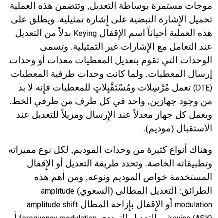
موجات مستمرة بوساطة التعديل, وتتضمن هذه العملية
تحميل الإِشارة النبضية على إِشارة تمثيلية. ويطلق على
هذه العملية أحياناً اسم الإِقفال
بدلاً من التعديل
Keying
عند التعامل مع الإِشارات غير التمثيلية. وتسمى
الوحدات التي تقوم بتعديل المعطيات معدات أو وحدات
إِرسال المعطيات. ولما كانت وحدات طرفية المعطيات
تعمل مُرْسِلات ومُسْتَقْبِلاتٍ للمعطيات فإِنه لا بد
(DTE)
من وجود جهازين, واحد في كل طرف من طرفي الخط.
ويعمل كل جهاز معدلاً عند الإِرسال ومزيلاً للتعديل عند
الاستقبال (موديم).
وهناك أنواع كثيرة من وحدات الموديم, لكل نوع مميزاته
وتطبيقاته الخاصة. وتحدد طريقة التعديل أو الإِقفال
المستخدمة خواص الموديم ونوعه, ومن أهم هذه
الطرائق: التعديل المطالي (السعوي)
amplitude
أو الإِقفال بإِزاحة المطال
amplitude shift
modulation
, والتعديل الترددي
أو