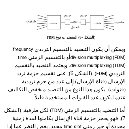
(الشكل -8) المنضدات نوع TDM
ويمكن أن يكون التنضيد بالتقسيم الترددي
frequency
أو بالتقسيم الزمني
time
division multiplexing (FDM)
. ويعتمد التنضيد بالتقسيم
division multiplexing (TDM)
الترددي
, (الشكل 6), على تقسيم حزمة تردد
(FDM)
الإِرسال (قناة الإِرسال) إِلى عدد من حزم ترددية
(قنوات). يكون هذا النوع من التنضيد منخفض التكاليف
عندما يكون عدد القنوات المستخدمة قليلاً.
أما التنضيد بالتقسيم الزمني
لكل طرفية, (الشكل
(TDM)
7), فهو يحجز حزمة قناة الإِرسال بكاملها لمدة زمنية
محددة أو حيز زمني
محدد, بغض النظر عما إِذا
time slot