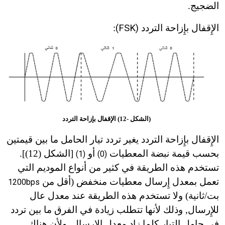
الضجيج.
الإِقفال بإِزاحة التردد
(FSK)
:
(الشكل -12) الإقفال بإزاحة التردد
الإِقفال بإِزاحة التردد يغير تردد تيار الحامل ما بين قيمتين
بحسب قيمة نبضة المعطيات
أو
[الشكل (12)].
(1)
(0)
تستخدم هذه الطريقة في كثير من أنواع الموديم التي
تعمل بمعدل إِرسال معطيات منخفض (أقل من
1200bps
بت/ثانية) ولا تستخدم هذه الطريقة عند معدل عال
للإِرسال, وذلك لأنها تتطلب زيادة في الفرق ما بين تردد
في حامل التيار كلما زاد معدل الإِرسال, ولأن هناك