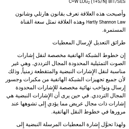
C=W LOG
(1+S/N) BIT/SES
2
وأصبحت هذه العلاقة تعرف بقانون هارتلي وشانون
وهذه العلاقة تمثل سعة القناة
Hartly Shannon Law
المستمرة.
طرائق التعديل لإِرسال المعطيات
إِن خطوط الشبكة الهاتفية مخصصة لنقل إِشارات
الصوت التمثيلية المحدودة المجال الترددي. وهي غير
مناسبة لنقل الإِشارات النبضية والمتقطعة زمنياً, وذلك
لأن جميع تجهيزات الشبكة الهاتفية من مكبرات وجسور
إِرسال ونواخب نهائية مخصصة للإِشارات المحدودة
المجال الترددي. في حين يرى أن الإِشارات النبضية هي
إِشارات ذات مجال عريض مما يؤدي إِلى تشوهها عند
مرورها في خطوط النقل الهاتفية.
ولهذا تحوَّل إِشارة المعطيات المرسلة النبضية إِلى