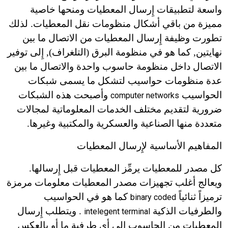
واسعة لتطبيقات إِرسال المعطيات ومنحها خاصية
مميزة من باقي أشكال منظومات نقل المعطيات. لذلك
تطورت وظيفة إِرسال المعطيات من الاتصال ما بين
نهايتين, كما هو في منظومة البرق (التلغراف), إِلى توفير
الاتصال داخل منظومة حاسوب واحدة والاتصال ما بين
عدة منظومات حواسيب لتشكل ما يسمى شبكات
الحواسيب
وأصبحت هذه الشبكات
computer networks
ضرورية لتقديم مختلف الخدمات المعلوماتية لمجالات
متعددة منها الصناعية والعسكرية والمكتبية وغيرها.
المفاهيم الأساسية لإِرسال المعطيات
كل مصدر للمعطيات يرمِّز المعطيات قبل إِرسالها.
ويعالج أغلب تجهيزات مصدر المعطيات معلومات مرمزة
ترميزاً ثنائياً
كما هو في الحواسيب
binary coded
والطرفيات الذكية
. ويتطلب إِرسال
intelegent terminal
المعطيات من الحاسوب إِلى أي طرفية ما أو بالعكس