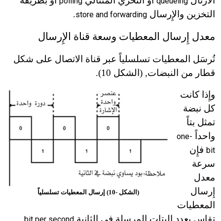
الأرتال
أو التحري المتتالي
أو بطريقة
polling
queueing
التخزين والإِرسال
.
store and forwarding
معدل إِرسال المعطيات وسعة قناة الإِرسال
تُرسَل المعطيات تسلسلياً عبر قناة الاتصال على شكل
قطار من النبضات, (الشكل 10).
وإِذا كانت
كل نبضة
تمثل بتاً
واحداً
one-
فإِن
bit
سرعة
معدل
إِرسال
(الشكل -10) إرسال المعطيات تسلسلياً
المعطيات
تقاس بعدد البتات المرسلة في الثانية
bit per second