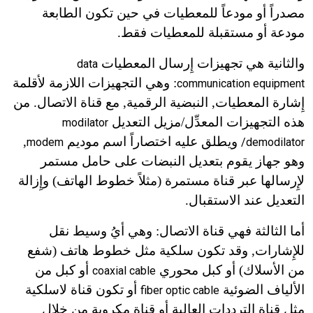
مصدراً أو مودعاً للمعطيات في حين تكون الطابعة
مودعة أو مستقبلة للمعطيات فقط.
والثانية هي تجهيزات إِرسال المعطيات
data
: وهي التجهيزات اللازمة لأقلمة
communication equipment
إِشارة المعطيات, النبضية الرقمية, مع قناة الاتصال. من
هذه التجهيزات المعدِّل/
مزيل التعديل
modilator
ويطلق عليه اختصاراً اسم موديم
,
modem
/demodilator
وهو جهاز يقوم بتعديل النبضات على حامل مستمر
لإِرسالها عبر قناة مستمرة (مثلاً خطوط الهاتف) وإِزالة
التعديل عند الاستقبال.
أما الثالثة فهي قناة الاتصال: وهي أيُ وسيط نقل
للإِشارات, وقد تكون سلكية مثل خطوط هاتف (شفع
من الأسلاك) أو كبل محوري
أو كبل من
coaxial cable
الألياف الضوئية
أو تكون قناة لاسلكية
fiber optic cable
مثل قناة الترددات العالية أو قناة مكروية من خلال