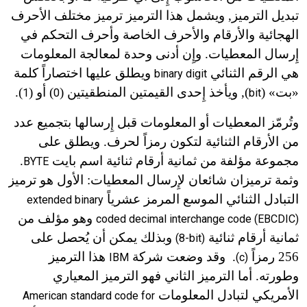
تبديل الترميز, ويشمل هذا الترميز ترميز مختلف الأحرف
الهجائية والأرقام والأحرف الخاصة وأحرف التحكم في
إِرسال المعطيات. وإِن أدنى وحدة لمعالجة المعلومات
هي الرقم الثنائي
ويطلق عليها اختصاراً كلمة
binary digit
«بت» (
),
ويأخذ إِحدى القيمتين المنطقيتين (
) أو (
).
1
0
bit
وتُرمّز المعطيات أو المعلومات قبل إِرسالها بتجميع عدد
من الأرقام الثنائية لتكون رمزاً لحرف. ويطلق على
مجموعة مؤلفة من ثمانية أرقام ثنائية اسم بايت
.
BYTE
وثمة ترميزان شائعان لإِرسال المعطيات: الأول هو ترميز
التبادل الثنائي الموسع المرمز عشرياً
extended binary
وهو مؤلف من
coded decimal interchange code (EBCDIC)
ثمانية أرقام ثنائية
وبذلك يمكن أن يُحصل على
(8-bit)
256
رمزاً
.
وقد وضعت شركة
هذا الترميز
IBM
(c)
وطورته. أما الترميز الثاني فهو الترميز المعياري
الأمريكي لتبادل المعلومات
American standard code for