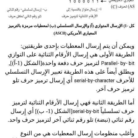
(الشكل -1) الإرسال المتوازي (آ) والإرسال التسلسلي (ب) لمعطيات مرمزة بالترميز
المعياري الأمريكي (ASCll)
ويمكن أن يتم إِرسال المعطيات بإِحدى طريقتين:
الطريقة الأولى هي إِرسال الأرقام الثنائية على التوازي
لترميز حرف دفعة واحدة[الشكل (1-آ)],
Parallel- by- bit
ويطلق أيضاً على هذه الطريقة تعبير الإِرسال التسلسلي
للأحرف
أي إِرسال ترميز حرف تلو
serial-by-character
ترميز حرف آخر.
أما الطريقة الثانية فهي إِرسال الأرقام الثنائية لترميز
حرف تسلسلياً
[الشكل (1
-
ب)] أي إِرسال
serial-by-bit
رقم ثنائي (نبضة) تلو رقم ثنائي آخر لترميز حرف واحد.
وأغلب منظومات إِرسال المعطيات هي من النوع