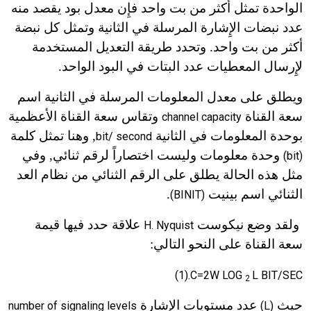
الواحدة تمثل أكثر من بت واحد فإِن معدل بود يقصد منه
عدد نبضات الإِشارة المرسلة في الثانية وتمثل كل نبضة
أكثر من بت واحد. وتحدد طريقة التعديل المستخدمة
لإِرسال المعطيات عدد البتات في البود الواحد.
ويطلق على معدل المعلومات المرسلة في الثانية اسم
سعة القناة
وتقاس سعة القناة الأعظمية
channel capacity
بوحدة المعلومات في الثانية
, وهنا تمثل كلمة
bit/ second
وحدة معلومات وليست اختصاراً لرقم ثنائي, وفي
(bit)
مثل هذه الحالة يطلق على الرقم الثنائي من نظام العد
الثنائي اسم بينيت
.
(BINIT)
ولقد وضع نيكوست
علاقة حدد فيها قيمة
H. Nyquist
سعة القناة على النحو التالي:
(1).C=2W LOG ­
L BIT/SEC
2
حيث
عدد مستويات الإِشارة
number of signaling levels
(L)