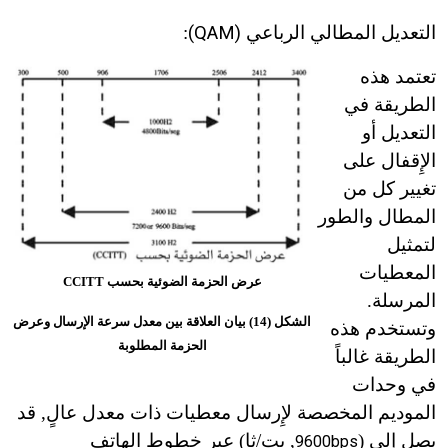
التعديل المطالي الرباعي
(QAM)
:
تعتمد هذه
الطريقة في
التعديل أو
الإِقفال على
تغيير كل من
المطال والطور
لتمثيل
المعطيات
عرض الحزمة الضوئية بحسب CCITT
المرسلة.
الشكل (14) بيان العلاقة بين معدل سرعة الإرسال وعرض
وتستخدم هذه
الحزمة المطلوبة
الطريقة غالباً
في وحدات
الموديم المخصصة لإِرسال معطيات ذات معدل عالٍ, قد
يصل إِلى (
, بت/ثا) عبر خطوط الهاتف
9600bps