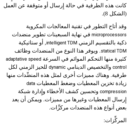
كانت هذه الطرفية في حالة إِرسال أو متوقفة عن العمل
(الشكل 8).
وقد أتاح التطور في تقنية المعالجات المكروية
في نهاية السبعينات تطوير منضدات
microprocessors
ذكية بالتقسيم الزمني
, أو ستاتيكية
intelligent TDM
. ويوفر هذا النوع من المنضدات وظائف
statical TDM
كثيرة منها التحكم الموائم في السرعة
adaptative speed
والتخصيص الدينامي
للحيز الزمني لكل
dynamic
control
طرفية. وهناك مميزات أخرى لمثل هذه المنضِّدات منها
زيادة تخزين المعطيات وضغط المعطيات
data
وتحسين كشف الأخطاء وإِدارة شبكة
compression
إِرسال المعطيات وغيرها من مميزات. ويمكن أن يعد
بعض أنواع هذه المنضدات مركزِّات.
المركِّزات: