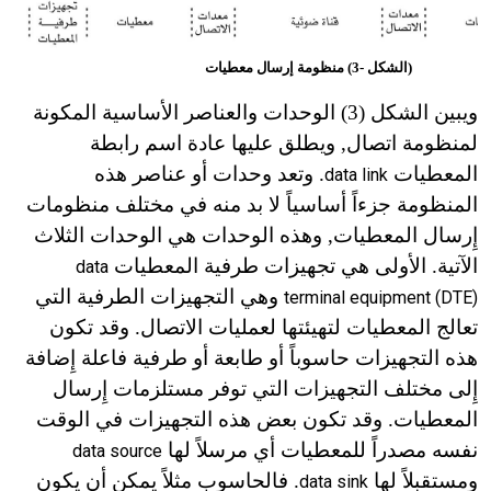
(الشكل -3) منظومة إرسال معطيات
ويبين الشكل (3) الوحدات والعناصر الأساسية المكونة
لمنظومة اتصال, ويطلق عليها عادة اسم رابطة
المعطيات
. وتعد وحدات أو عناصر هذه
data link
المنظومة جزءاً أساسياً لا بد منه في مختلف منظومات
إِرسال المعطيات, وهذه الوحدات هي الوحدات الثلاث
الآتية. الأولى هي تجهيزات طرفية المعطيات
data
وهي التجهيزات الطرفية التي
terminal equipment (DTE)
تعالج المعطيات لتهيئتها لعمليات الاتصال. وقد تكون
هذه التجهيزات حاسوباً أو طابعة أو طرفية فاعلة إِضافة
إِلى مختلف التجهيزات التي توفر مستلزمات إِرسال
المعطيات. وقد تكون بعض هذه التجهيزات في الوقت
نفسه مصدراً للمعطيات أي مرسلاً لها
data source
ومستقبلاً لها
. فالحاسوب مثلاً يمكن أن يكون
data sink