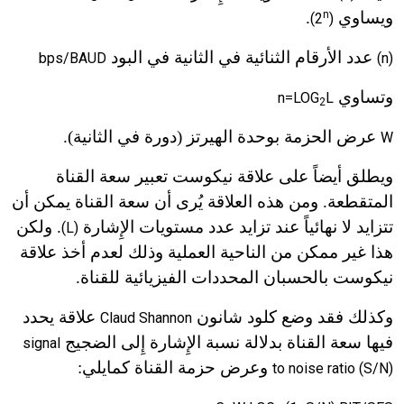
ويساوي
n
.
(2
)
عدد الأرقام الثنائية في الثانية في البود
bps/BAUD
(n)
وتساوي
n=LOG
L
2
عرض الحزمة بوحدة الهيرتز (دورة في الثانية).
W
ويطلق أيضاً على علاقة نيكوست تعبير سعة القناة
المتقطعة. ومن هذه العلاقة يُرى أن سعة القناة يمكن أن
تتزايد لا نهائياً عند تزايد عدد مستويات الإِشارة
. ولكن
(L)
هذا غير ممكن من الناحية العملية وذلك لعدم أخذ علاقة
نيكوست بالحسبان المحددات الفيزيائية للقناة.
وكذلك فقد وضع كلود شانون
علاقة يحدد
Claud Shannon
فيها سعة القناة بدلالة نسبة الإِشارة إِلى الضجيج
signal
وعرض حزمة القناة كما
يلي:
to noise ratio (S/N)