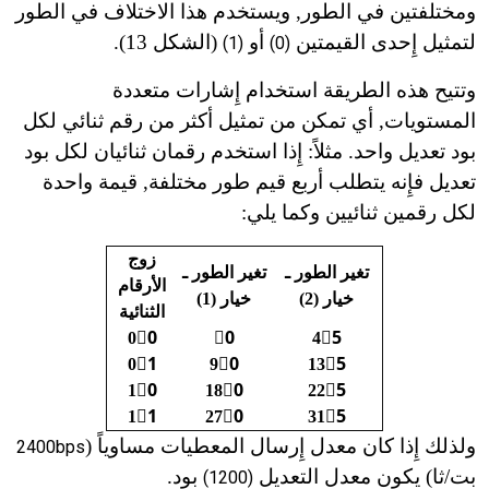
ومختلفتين في الطور, ويستخدم هذا الاختلاف في الطور
لتمثيل إِحدى القيمتين
أو
(الشكل 13).
(1)
(0)
وتتيح هذه الطريقة استخدام إِشارات متعددة
المستويات, أي تمكن من تمثيل أكثر من رقم ثنائي لكل
بود تعديل واحد. مثلاً: إِذا استخدم رقمان ثنائيان لكل بود
تعديل فإِنه يتطلب أربع قيم طور مختلفة, قيمة واحدة
لكل رقمين ثنائيين وكما يلي:
زوج
تغير
الطور ـ
تغير
الطور ـ
الأرقام
خيار (2)
خيار (1)
الثنائية
00ْ
0ْ
45ْ
01ْ
90ْ
135ْ
10ْ
180ْ
225ْ
11ْ
270ْ
315ْ
ولذلك إِذا كان معدل إِرسال المعطيات مساوياً (
2400bps
بت/ثا) يكون معدل التعديل
بود.
(1200)