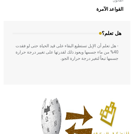
القانون
- هل تعلم أن الأبلق نوع من الفنون الهندسية التي ارتبطت
بالعمارة الإسلامية في بلاد الشام ومصر خاصة، حيث يحرص
القواعد الآمرة
المعمار على بناء مداميكه وخاصة في الواجهات
هل تعلم؟
- هل تعلم أن الإبل تستطيع البقاء على قيد الحياة حتى لو فقدت
40% من ماء جسمها ويعود ذلك لقدرتها على تغيير درجة حرارة
جسمها تبعاً لتغير درجة حرارة الجو،
- هل تعلم أن أبقراط كتب في الطب أربعة مؤلفات هي:
الحكم، الأدلة، تنظيم التغذية، ورسالته في جروح الرأس. ويعود
له الفضل بأنه حرر الطب من الدين والفلسفة.