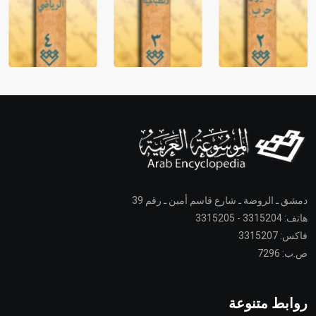
دمشق ـ الروضة ـ شارع قاسم أمين ـ رقم 39
هاتف: 3315204 - 3315205
فاكس: 3315207
ص.ب: 7296
روابط متنوعة