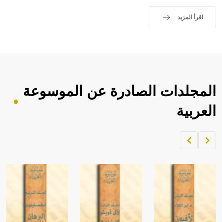
- هل تعلم أن الأبجدية الكنعانية تتألف من /22/ علامة كتابية
sign تكتب منفصلة غير متصلة، وتعتمد المبدأ الأكوروفوني،
اقرأ المزيد
حيث تقتصر القيمة الصوتية للعلامة الك
المجلدات الصادرة عن الموسوعة
العربية