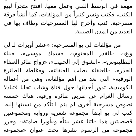
مهمة في الوسط الفني وعمل معها. افتتح متجراً لبيع
الكتب، فكتب ونشر كثيراً من المؤلفات، كما أنشأ فرقة
مسرحية، كتب وأخرج لها المسرحيات وطاف بها في
العديد من المدن الصينية.
من مؤلفات لي يو المسرحية: «عشر أوبرات لـ لي
ونغ»، «القدر المحتوم»، «سمك موسى»، «بناء
البطلينوس»، «الشوق إلى الحبيب»، «زواج طائر العنقاء
الحذر»، «العنقاء يطلب العنقاء»، و«غلطة الطائرة
الورقية» التي تعد من أهم مؤلفاته، وهي من أعماله
الكوميدية، تدور أحداثها حول فتاة وشاب تحابا فتبادلا
رسائل الغرام عن طريق طائرة ورقية. هناك خمسة
نصوص مسرحية أخرى لم يتم التأكد من نسبتها إليه.
كتب لي يو أيضاً مجموعة شعرية ورواية ومجموعتين
قصصيتين هما «اثنا عشر بيتاً» و«أوبرا صامتة». وحرر
مجموعة من الرسوم نشرها تحت عنوان «مجموعة