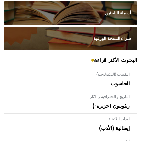
أسماء الباحثين
شراء النسخة الورقية
البحوث الأكثر قراءة
التقنيات (التكنولوجية)
الحاسوب
التاريخ و الجغرافية و الآثار
ريئونيون (جزيرة-)
الآداب اللاتينية
إيطالية (الأدب)