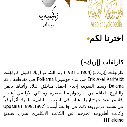
- هل تعلم أن المرجان إفراز حيواني يتكون في البحر ويتركب
من مادة كربونات الكلسيوم، وهو أحمر أو شديد الحمرة وهو
أجود أنواعه، ويمتاز بكبر الحجم ويسمى الش
اخترنا لكم
هل تعلم أن الأبسيد كلمة فرنسية اللفظ تم اعتمادها مصطلحاً
أثرياً يستخدم في العمارة عموماً وفي العمارة الدينية الخاصة
بالكنائس خصوصاً، وفي الإنكليزية أب
كارلفلت (إريك-)
كارلفِلت (إريك ـ) (1864 ـ 1931) ولد الشاعر إريك آكسِل كارلفِلت
Erik Axel Karlfeldt في بلدة فولشِرنا Folkärna في مقاطعة دالانا
Dalarna وسط السويد، إحدى أجمل مناطق البلاد وأغناها بالفن
- هل تعلم أن أبجر Abgar اسم معروف جيداً يعود إلى عدد من
الملوك الذين حكموا مدينة إديسا (الرها) من أبجر الأول وحتى
والتاريخ، لعائلة من البرجوازية الصغيرة ومالكي الأراضي أعلنت
التاسع، وهم ينتسبون إلى أسرة أوسروين
إفلاسها عند تخرج ابنها الشاب في المدرسة الثانوية ما ترك أثراً باقياً
في نفسه. درس بعد ذلك في جامعة أُبسالا (1892ـ1898) Uppsala
وكانت أطروحة تخرجه عن الكاتب الإنكليزي هنري فيلدنغ
H.Fielding.