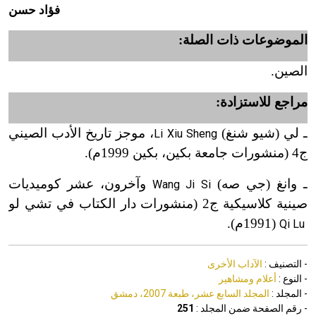
فؤاد حسن
الموضوعات ذات الصلة:
الصين.
مراجع للاستزادة:
ـ لي (شيو شنغ)
، موجز تاريخ الأدب الصيني
Li Xiu Sheng
ج4 (منشورات جامعة بكين، بكين 1999م).
ـ وانغ (جي صه)
وآخرون، عشر كوميديات
Wang Ji Si
صينية كلاسيكية ج2 (منشورات دار الكتاب في تشي لو
(1991
م).
Qi Lu
- التصنيف :
الآداب الأخرى
- النوع :
أعلام ومشاهير
- المجلد :
المجلد السابع عشر، طبعة 2007، دمشق
- رقم الصفحة ضمن المجلد :
251