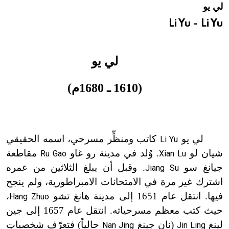
لي يو
هيئة الموسوعة العربية تطلق موسوعات جديدة في عام 2026
Li Yu - Li Yu
لي يو
(1610 ـ 1680م)
لي يو
كاتب ومنظِّر مسرحي، اسمه الحقيقي
Li Yu
شيان لو
. وُلد في مدينة رو غاو
مقاطعة
Ru Gao
Xian Lu
جيانغ سو
. وقبل أن يبلغ الثلاثين من عمره
Jiang Su
اشترك غير مرة في الامتحانات الامبراطورية، ولم ينجح
فيها. انتقل عام 1651 إلى مدينة هانغ تشو
،
Hang Zhuo
حيث كتب معظم مسرحياته. انتقل عام 1657 إلى جين
لينغ
(نان جينغ
حالياً) فتعرّف شخصياتٍ
Nan Jing
Jin Ling