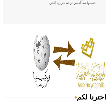
جسمها تبعاً لتغير درجة حرارة الجو،
- هل تعلم أن أبقراط كتب في الطب أربعة مؤلفات هي:
الحكم، الأدلة، تنظيم التغذية، ورسالته في جروح الرأس. ويعود
له الفضل بأنه حرر الطب من الدين والفلسفة.
- هل تعلم أن المرجان إفراز حيواني يتكون في البحر ويتركب
من مادة كربونات الكلسيوم، وهو أحمر أو شديد الحمرة وهو
أجود أنواعه، ويمتاز بكبر الحجم ويسمى الش
اخترنا لكم
هل تعلم أن الأبسيد كلمة فرنسية اللفظ تم اعتمادها مصطلحاً
أثرياً يستخدم في العمارة عموماً وفي العمارة الدينية الخاصة