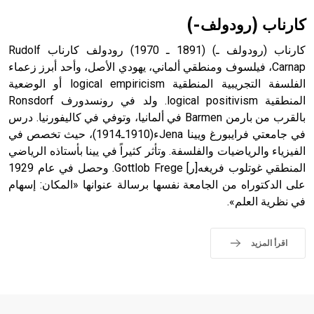
بالكنائس خصوصاً، وفي الإنكليزية أب
كارناب (رودولف-)
كارناب (رودولف ـ) (1891 ـ 1970) رودولف كارناب Rudolf
Carnap، فيلسوف ومنطقي ألماني، يهودي الأصل، وأحد أبرز زعماء
الفلسفة التجريبية المنطقية logical empiricism أو الوضعية
- هل تعلم أن أبجر Abgar اسم معروف جيداً يعود إلى عدد من
الملوك الذين حكموا مدينة إديسا (الرها) من أبجر الأول وحتى
المنطقية logical positivism. ولد في رونسدورف Ronsdorf
التاسع، وهم ينتسبون إلى أسرة أوسروين
بالقرب من بارمن Barmen في ألمانيا، وتوفي في كاليفورنيا. درس
في جامعتي فرايبورغ ويينا Jenaء(1910ـ1914)، حيث تخصص في
الفيزياء والرياضيات والفلسفة. وتأثر كثيراً في يينا بأستاذه الرياضي
المنطقي غوتلوب فريغه[ر] Gottlob Frege. وحصل في عام 1929
على الدكتوراه من الجامعة نفسها برسالة عنوانها «المكان: إسهام
- هل تعلم أن الأبجدية الكنعانية تتألف من /22/ علامة كتابية
في نظرية العلم».
sign تكتب منفصلة غير متصلة، وتعتمد المبدأ الأكوروفوني،
حيث تقتصر القيمة الصوتية للعلامة الك
اقرأ المزيد