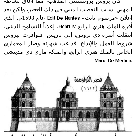
كان بروس بروتستنتي المذهب، مما أعاق نشاطه
المهني بسبب التعصب الديني في ذلك العصر، ولكن بعد
إعلان «مرسوم نانت»
عام 1598م، الذي
Edit De Nantes
أقره الملك هنري الرابع
، إعلاناً للتسامح الديني،
Henri IV
انتقلت أسرة دي بروس، إلى باريس، فتوافرت لبروس
شروط العمل والإبداع، فذاعت شهرته وصار المعماري
الخاص بالملك هنري الرابع، والملكة ماري دي مديتشي
.
Marie De Médicis