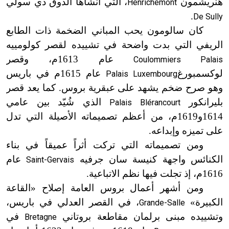
هنريشمون
، التي أنشأها الدوق دي سولّي
Henrichemont
.
De Sully
كان سالومون يحب المباني الضخمة ذات الطابع
الريفي التي بدت واضحة في تشييده لقصر كولومييه
عام 1613م، وقصر
Coulommiers Palais
لوكسمبورغ
عام 1615م في باريس
Palais Luxembourg
وهو صرح ضخم يشهد على عبقرية بروس. كما يعد قصر
بليرانكور
الذي شُيّد بين عامي
Palais Blérancourt
1614و1619م، من أعظم تصميماته الأصيلة التي تدل
على تميزه وإبداعه.
ومن تصميماته التي تركت أثراً عميقاً في بناء
الكنائس واجهة كنيسة سان جرفيه
عام
Saint-Gervais
1616م، إذ تجلت فيها نظم الاتباعية.
ومن أشهر أعمال بروس العامة إصلاح «القاعة
الكبيرة»
، في القصر العدلي في باريس،
Grande-Salle
وتشييده مبنى برلمان مقاطعة بروتاني
في
Bretagne