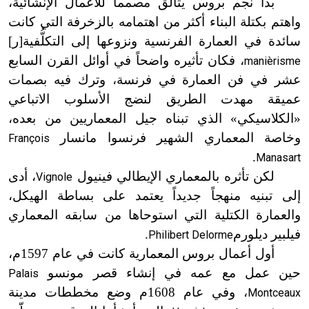
بدأ نجم بروس يتألق مصمماً للأعمال الإنشائية،
واهتم بكتلة البناء أكثر من اهتمامه بالزخرفة التي كانت
سائدة في العمارة الفرنسية ونزوعها إلى التكلُّفية
[
ر
]
، فكان تأثيره واضحاً في أوائل القرن السابع
manièrisme
عشر في فن العمارة في فرنسة، وترك فيه بصمات
عميقة مهدت الطريق لنضج الأسلوب الاتباعي
«الكلاسيكي» الذي تبناه جيل المعماريين من بعده،
وخاصة المعماري الشهير فرنسوا مانسار
François
.
Manasart
لكن تأثره بالمعماري الإيطالي فينيول
، أدى
Vignole
إلى تبنيه منهجاً جديداً يعتمد على بساطة الهيكل،
والعمارة الكتلية التي استوحاها من سابقه المعماري
فيلبير ديلورم
.
Philibert Delorme
أول أعمال بروس المعمارية كانت في عام 1597م،
حين عمل مع عمه في إنشاء قصر مونسو
Palais
، وفي عام 1608م وضع مخططات مدينة
Montceaux