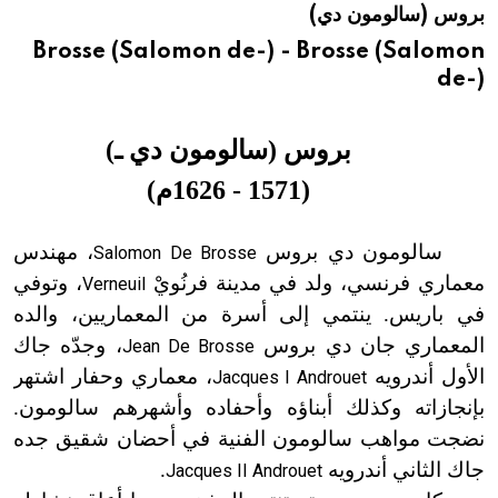
بروس (سالومون دي)
هيئة الموسوعة العربية تطلق موسوعات جديدة في عام 2026
Brosse (Salomon de-) - Brosse (Salomon
de-)
بروس (سالومون دي ـ
)
(
1571
-
1626م
)
سالومون دي بروس
، مهندس
Salomon De Brosse
معماري فرنسي، ولد في مدينة فرنُويْ
، وتوفي
Verneuil
في باريس. ينتمي إلى أسرة من المعماريين، والده
المعماري جان دي بروس
، وجدّه جاك
Jean De Brosse
الأول أندرويه
، معماري وحفار اشتهر
Jacques I Androuet
بإنجازاته وكذلك أبناؤه وأحفاده وأشهرهم سالومون.
نضجت مواهب سالومون الفنية في أحضان شقيق جده
جاك الثاني أندرويه
.
Jacques II Androuet