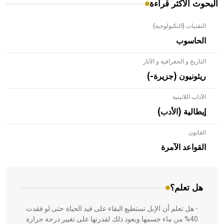
البحوث الأكثر قراءة
التقنيات (التكنولوجية)
الحاسوب
التاريخ و الجغرافية و الآثار
ريئونيون (جزيرة-)
الآداب اللاتينية
إيطالية (الأدب)
القانون
- هل تعلم أن الأبلق نوع من الفنون الهندسية التي ارتبطت
بالعمارة الإسلامية في بلاد الشام ومصر خاصة، حيث يحرص
القواعد الآمرة
المعمار على بناء مداميكه وخاصة في الواجهات
هل تعلم؟
- هل تعلم أن الإبل تستطيع البقاء على قيد الحياة حتى لو فقدت
40% من ماء جسمها ويعود ذلك لقدرتها على تغيير درجة حرارة