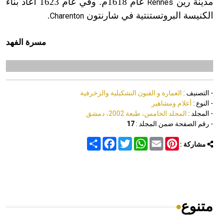
مدينة رين
عام 1618م. وفي عام 1623 أعاد بناء
Rennes
الكنيسة البروتستنتية في شارنتون
.
Charenton
مسرة الفهد
- التصنيف :
العمارة و الفنون التشكيلية والزخرفية
- النوع :
أعلام ومشاهير
- المجلد :
المجلد الخامس، طبعة 2002، دمشق
- رقم الصفحة ضمن المجلد :
17
Share
Facebook
Twitter
WhatsApp
Email
Pinterest
مشاركة :
متنوع