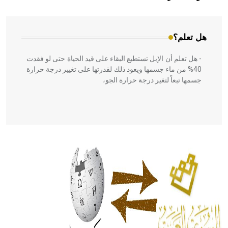
المعمار على بناء مداميكه وخاصة في الواجهات
هل تعلم؟
- هل تعلم أن الإبل تستطيع البقاء على قيد الحياة حتى لو فقدت
40% من ماء جسمها ويعود ذلك لقدرتها على تغيير درجة حرارة
جسمها تبعاً لتغير درجة حرارة الجو،
- هل تعلم أن أبقراط كتب في الطب أربعة مؤلفات هي:
الحكم، الأدلة، تنظيم التغذية، ورسالته في جروح الرأس. ويعود
له الفضل بأنه حرر الطب من الدين والفلسفة.
- هل تعلم أن المرجان إفراز حيواني يتكون في البحر ويتركب
من مادة كربونات الكلسيوم، وهو أحمر أو شديد الحمرة وهو