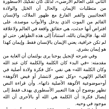
الثاني على العالم الأرضي»، لذلك كان تفكيك الأسطورة
من متطلبات الإيمان. والحال أن الحَبَل والولادة
العجائبيين والقبر الفارغ مع ظهور الملاك، والإنسان
القائم من الموت الذي يدخل والأبواب موصدة، على
افتراض أنها حدثت، هي حقائق واقعة في العالم ولاعلاقة
لله بها. فالإيمان بالله، استناداً إلى هذه الظواهر، حتى لو
لم تكن خرافية، يعني الإيمان بالإنسان فقط. وإيمان كهذا
هو إيمان بشري.
وفي شرحه لإنجيل يوحنا يرى بولتمان أن الغاية من
مقدمته: «في البدء كان الكلمة والكلمة كان عند الله
وكان الكلمة الله» هي نفي «كل فكرة ولادة أصلية في
العالم الإلهي» «وكل تصور لانتشار أو فيض الألوهة»
أو«موضوعية الألوهة الأصلية ذاتها». وأن قراءة النص
تظهر بوضوح أن هذا التعبير الأسطوري يهدف فقط إلى
إيصال فكرة: أن الكلمة هي الله أو بالأحرى أن الله
موجود في وحيه.