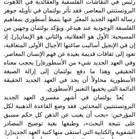
رئيس في النقاشات الفلسفية والعقائدية في اللاهوت
البروتستنتي المعاصر، فقد تأثر بولتمان في تأويله جوهر
رسالة العهد الجديد المعبّر عنها بنمط أسطوري بمفاهيم
الفلسفة الوجودية عند هيدغر. ويؤكد بولتمان وجهين من
المسيحية: الأول هو العقلانية، والثاني هو الإيمان[ر
]
. إذ
إن في الإنجيل أساليب صاغتها الأجيال الأولى المتعاقبة،
تعود إلى ثقافات قديمة بعيدة عن فهم الإنسان المعاصر.
وفي العهد الجديد شيء من الأسطورة[ر
]
يحجب معناه
الحقيقي وهذا ما دفع بولتمان إلى إزالة الصبغة
الأسطورية محاولاً أن يجد في العهد الجديد الحقيقة
الدائمة التي يخفيها التعبير الأسطوري.
يُعدّ بولتمان في أشهر مفسري العهد الجديد
البروتستنتيين المحدثين. فقد وضع القاعدة الذهبية لكل
المؤرخين: «يجب أن يغيب عن الذهن كل حكم مسبق
على نتيجة البحث»، وطبقها بغية توضيح المصادر
الشفوية والكتابية التي استقى منها كتبة العهد الجديد[ر
]
.