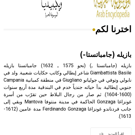
أجود أنواعه، ويمتاز بكبر الحجم ويسمى الش
اخترنا لكم
هل تعلم أن الأبسيد كلمة فرنسية اللفظ تم اعتمادها مصطلحاً
أثرياً يستخدم في العمارة عموماً وفي العمارة الدينية الخاصة
بالكنائس خصوصاً، وفي الإنكليزية أب
بازيله (جامباتستا-)
بازيله (جامباتستا ـ) (نحو 1575 ـ 1632) جامباتستا بازيله
Giambattista Basile شاعر إيطالي وكاتب حكايات شعبية. ولد في
نابولي وتوفي في جوليانو Giugliano في منطقة كمبانية Campania
- هل تعلم أن أبجر Abgar اسم معروف جيداً يعود إلى عدد من
الملوك الذين حكموا مدينة إديسا (الرها) من أبجر الأول وحتى
جنوبي إيطالية. بدأ حياته جندياً خدم في البندقية مدة أربع سنوات
التاسع، وهم ينتسبون إلى أسرة أوسروين
(1600-1604). ثم صار من رجال البلاط حين تقرّب من أسرة
غونزاغا Gonzaga الحاكمة في مدينة منتوفا Mantova وبقي إلى
جانب فردناندو غونزاغا Ferdinando Gonzaga مدة عامين (1612-
1613).
- هل تعلم أن الأبجدية الكنعانية تتألف من /22/ علامة كتابية
sign تكتب منفصلة غير متصلة، وتعتمد المبدأ الأكوروفوني،
اقرأ المزيد