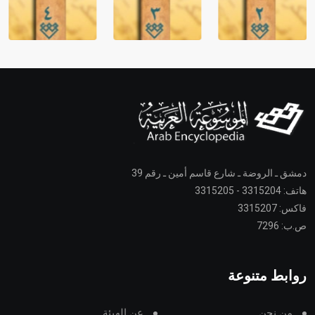
دمشق ـ الروضة ـ شارع قاسم أمين ـ رقم 39
هاتف: 3315204 - 3315205
فاكس: 3315207
ص.ب: 7296
روابط متنوعة
من نحن
عن الهيئة