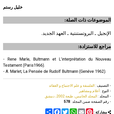
خليل رستم
الموضوعات ذات الصلة:
الإنجيل ـ البروتستنتية ـ العهد الجديد.
مراجع للاستزادة:
- Rene Marle, Bultmann et L’interprétation du Nouveau
Testament (Paris1966).
- A. Marlet, La Pensée de Rudolf Bultmann (Genéve 1962).
- التصنيف :
الفلسفة و علم الاجتماع و العقائد
- النوع :
أعلام ومشاهير
- المجلد :
المجلد الخامس، طبعة 2002، دمشق
- رقم الصفحة ضمن المجلد :
578
Share
Facebook
Twitter
WhatsApp
Email
Pinterest
مشاركة :