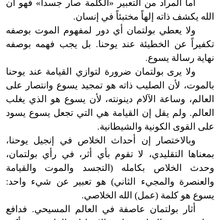
أما المراد من التعبير «الكلمة صار جسداً» فهو أن
الله يكشف ذاته إلهاً مختبئاً في إنسان.
ولا يعطي بولتمان أي دور لمفهوم الموت بوصفه
تكفيراً عن الخطيئة عند يوحنا. بل يجب فهمه بوصفه
نهاية رسالة يسوع.
ولا يرى بولتمان ضرورة لتوازي القيامة عند يوحنا
بالموت، لأن الصليب ذاته هو تمجيد يسوع وانتصار على
العالم، وساعة الآلام دينونته، لأن يسوع هو الذي يغلب
العالم. ولم يقل إن القيامة هي التي تجعل يسوع يسود
على القوى الكونية والشيطانية.
وبالاختصار إن أحداث الخلاص في إنجيل يوحنا،
بمعناها التقليدي، لا تقوم بأي أثر، في رأي بولتمان،
وحدث الخلاص بكامله (التجسد والموت والقيامة
والعنصرة والمجيء الثاني) هو تعبير عن شيء واحد:
يسوع هو كلمة (عمل) الله الخلاصي.
أثار بولتمان عاصفة في العالم المسيحي. فدافع