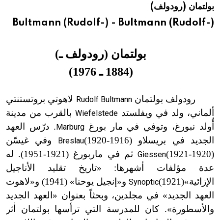
بولتمان (رودولف)
هيئة الموسوعة العربية تطلق موسوعات جديدة في عام 2026
Bultmann (Rudolf-) - Bultmann (Rudolf-)
بولتمان (رودولف ـ)
(
1884
ـ
1976)
رودولف بولتمان
لاهوتي بروتستنتي
Rudolf Bultmann
ألماني، ولد في ويفلستد
بالقرب من مدينة
Wiefelstede
أُولد نبورغ، وتوفي في مار بورغ
. درّس العهد
Marburg
الجديد في بريسلاو
(1916-
1920)
وفي غيسّن
Breslau
(1920-
1921)
ثم في ماربورغ (1921
-
1951). له
Giessen
عدة مؤلفات أشهرها: «تاريخ تقليد الأناجيل
الإزائية»
(1921
)
و
«
إنجيل يوحنا» (1941) و
«
لاهوت
Synoptic
العهد الجديد» في مجلدين، وبحثاً بعنوان «العهد الجديد
والأسطورة». كان للمدرسة التي ترأسها بولتمان أثر