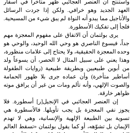
واستنتج أن العنصر العجائبي ظهر متأخراً في أسفار
العهد الجديد وهو خرافي. ولكن إذا جردت الرسائل
والأناجيل مما يبدو أنه النواة لم يبق شيء من المسيحية.
فلجأ إلى تفكيك الأسطورة.
يرى بولتمان أن الاتفاق على مفهوم المعجزة مهم
جداً، فيسوع الناصري هو وحي الله الوحيد، والوحي هو
وحده المعجزة الحقيقية، ولا يحتاج إلى علامات منظورة،
وهذا يعني على سبيل المثال لا الحصر، أن يسوعاً ولد
من أبوين طبيعيين وبطريقة طبيعية (روايات الطفولة
أساطير متأخرة) وأن عماده جرى بلا ظهور الحمامة
والصوت الإلهي، وأنه تألم ومات من غير أن يرافق موته
ظواهر خارقة.
إن العنصر العجائبي في الإنجيل[ر
]
أسطورة. فلا
يجوز نفي المعجزة بل يجب تأويلها. فالأسطورة هي
تسوية بين الطبيعة الإلهية والإنسانية، وهي لا تهدم
الإيمان بل تشوّهه، أو كما يقول بولتمان «تسقط العالم