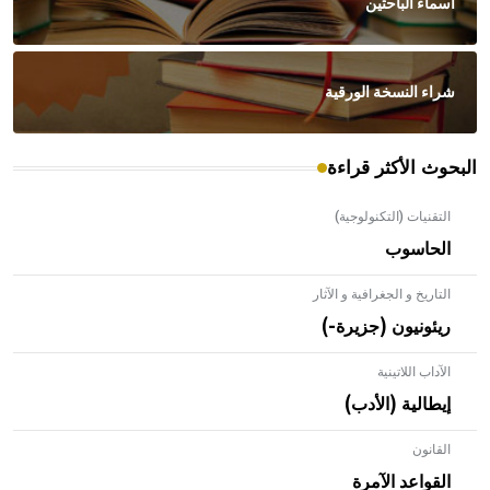
أسماء الباحثين
شراء النسخة الورقية
البحوث الأكثر قراءة
التقنيات (التكنولوجية)
الحاسوب
التاريخ و الجغرافية و الآثار
ريئونيون (جزيرة-)
الآداب اللاتينية
إيطالية (الأدب)
القانون
- هل تعلم أن الأبلق نوع من الفنون الهندسية التي ارتبطت
بالعمارة الإسلامية في بلاد الشام ومصر خاصة، حيث يحرص
القواعد الآمرة