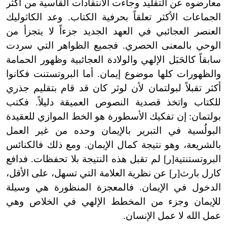
معارضوه عن التقليد وجاءت الانتقادات القاسية من أكثر
الجماعات الأكثر تعلقاً بحرفية الكتاب. وعد الكاثوليك
العنصر العجائبي في العهد الجديد جزءاً لا يتجزأ من
الوحي بالمعنى الحصري. فجميع الظواهر التي سردت
سابقاً كالحَبَل الإلهي والولادة العجائبية وظهور الحمامة
والظهورات كلها موضوع إيمان. أما البروتستنت فكانوا
أكثر تقبلاً لبولتمان لأن لوثر كان قد قام بتقليم جذري
للكتاب واتخذ قصدية النصوص العميقة دليلاً. فكتب
بولتمان: إن تفكيك الأسطورة هو الخط الموازي للعقيدة
البولُسية في التبرير بالإيمان وحده من غير العمل
بالشريعة، وهو نتيجة كمال الإيمان. ومع ذلك فالكنائس
البروتستنتية[ر
]
لم تقبل هذه النتيجة بلا تحفظات. فدافع
كارل بارث[ر
]
عن نظرية العلامة التي تسهل، على الأقل،
الدخول في الإيمان. فالمعجزة المنظورة هي وسيلة
للإيمان وجزء من المخطط الإلهي في الخلاص وهي
عمل الله لا عمل الإنسان.