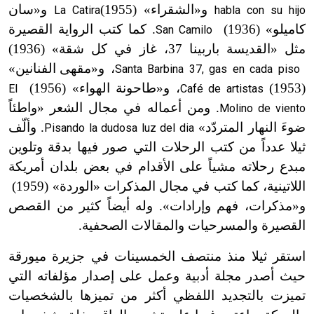
و
«
الشقراء»
(1955)
و
«
سان
La Catira
habla con su hijo
كاميلو»
(1936)
. كما كتب الرواية القصيرة
San Camilo
مثل «القديسة باربينا 37، غاز في كل شقة»
(1936)
، و
«
مقهى الفنانين»
Santa Barbina 37, gas en cada piso
(1953)
، و
«
طاحونة الهواء»
(1956)
El
Café de artistas
. ومن أعماله في مجال الشعر «واطئاً
Molino de viento
ضوءَ النهار المتردّد»
. وألّف
Pisando la dudosa luz del dia
ثيلا عدداً من كتب الرحلات التي صور فيها بدقة وتلوين
مبدع رحلاته مشياً على الأقدام في بعض بلدان أمريكة
اللاتينية، كما كتب في مجال المذكرات
«
الوردة»
(1959)
و
«
مذكرات، فهم وإرادات». وله أيضاً كثير من القصص
القصيرة والمسرحيات والمقالات الصحفية.
استقر ثيلا منذ منتصف الخمسينات في جزيرة ميورقة
حيث أصدر مجلة أدبية وعمل على إصدار مؤلفاته التي
تميزت بالتجديد اللفظي أكثر من تميزها بالشخصيات