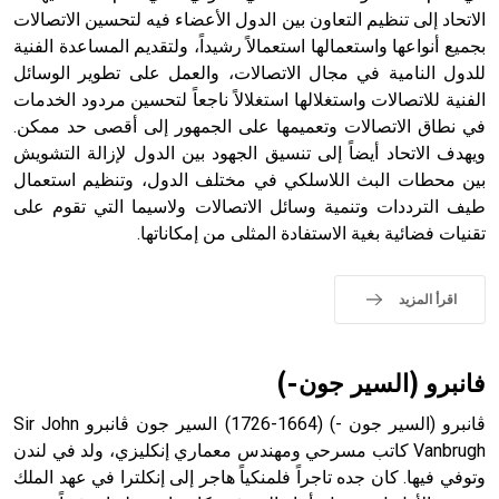
الاتحاد إلى تنظيم التعاون بين الدول الأعضاء فيه لتحسين الاتصالات
بجميع أنواعها واستعمالها استعمالاً رشيداً، ولتقديم المساعدة الفنية
للدول النامية في مجال الاتصالات، والعمل على تطوير الوسائل
الفنية للاتصالات واستغلالها استغلالاً ناجعاً لتحسين مردود الخدمات
- هل تعلم أن الأبجدية الكنعانية تتألف من /22/ علامة كتابية
في نطاق الاتصالات وتعميمها على الجمهور إلى أقصى حد ممكن.
sign تكتب منفصلة غير متصلة، وتعتمد المبدأ الأكوروفوني،
ويهدف الاتحاد أيضاً إلى تنسيق الجهود بين الدول لإزالة التشويش
حيث تقتصر القيمة الصوتية للعلامة الك
بين محطات البث اللاسلكي في مختلف الدول، وتنظيم استعمال
طيف الترددات وتنمية وسائل الاتصالات ولاسيما التي تقوم على
تقنيات فضائية بغية الاستفادة المثلى من إمكاناتها.
اقرأ المزيد
فانبرو (السير جون-)
ڤانبرو (السير جون -) (1664-1726) السير جون ڤانبرو Sir John
Vanbrugh كاتب مسرحي ومهندس معماري إنكليزي، ولد في لندن
وتوفي فيها. كان جده تاجراً فلمنكياً هاجر إلى إنكلترا في عهد الملك