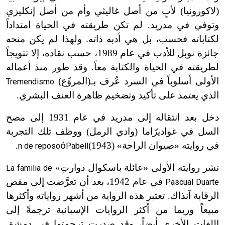
(لاكورونيا) لأبٍ من أصل غاليثي وأم من أصل إنكليزي
وتوفي في مدريد. لم تكن طريقته في الحياة امتداداً
لكتاباته فحسب، بل هي أدبه ذاته. ولهذا لم يكن منحه
جائزة نوبل للأدب في عام 1989، حسب نقاده، إلا تتويجاً
لطريقته في الحياة والكتابة معاً. وقد طور منذ أعماله
الأولى أسلوباً في السرد عُرف بـ
(
المروِّع)
Tremendismo
الذي يعتمد على تأكيد وتضخيم ظاهرة العنف البشري.
دخل بعد انتقاله إلى مدريد في عام 1931 إلى مصح
السل في غواديرّاما (وادي الرمل) ووظف تلك التجربة
في روايته «صيوان الراحة»
(1943)
ó
.
n de reposo
Pabell
نشر روايته الأولى «عائلة باسكوال دوارتِ»
La familia de
في عام 1942، بعد أن تعرَّضت إلى مقص
Pascual Duarte
الرقابة آنذاك. تعتبر هذه الرواية من أشهر رواياته وأكثرها
مبيعاً وربما من أكثر الروايات الإسبانية ترجمةً إلى
اللغات الأخرى أيضاً، وقد صدرت ترجمتها في دمشق