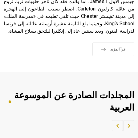
جيمس الأول James I، أما والده فقد كان تاجر حلويات ثرياً، تزوج
من عائلة كارلتون Carleton، اضطر بسبب الطاعون إلى الهجرة
إلى مدينة تشِستر Chester حيث تلقى تعليمه في «مدرسة الملك»
King‘s School، وحينما بلغ الثامنة عشرة أرسلته عائلته إلى فرنسا
لدراسة الفنون. وبعد سنتين عاد إلى إنكلترا ليلتحق بسلاح المشاة.
اقرأ المزيد
المجلدات الصادرة عن الموسوعة
العربية