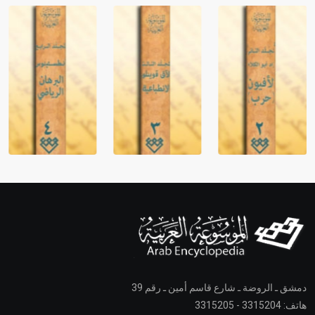
دمشق ـ الروضة ـ شارع قاسم أمين ـ رقم 39
هاتف: 3315204 - 3315205