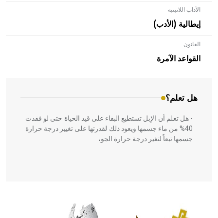
الآداب اللاتينية
إيطالية (الأدب)
القانون
- هل تعلم أن الأبلق نوع من الفنون الهندسية التي ارتبطت
بالعمارة الإسلامية في بلاد الشام ومصر خاصة، حيث يحرص
القواعد الآمرة
المعمار على بناء مداميكه وخاصة في الواجهات
هل تعلم؟
- هل تعلم أن الإبل تستطيع البقاء على قيد الحياة حتى لو فقدت
40% من ماء جسمها ويعود ذلك لقدرتها على تغيير درجة حرارة
جسمها تبعاً لتغير درجة حرارة الجو،
- هل تعلم أن أبقراط كتب في الطب أربعة مؤلفات هي:
الحكم، الأدلة، تنظيم التغذية، ورسالته في جروح الرأس. ويعود
له الفضل بأنه حرر الطب من الدين والفلسفة.