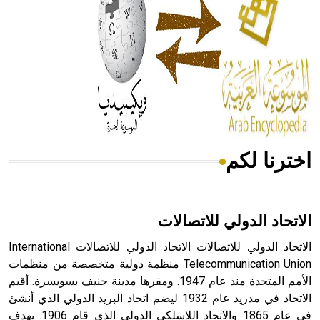
- هل تعلم أن المرجان إفراز حيواني يتكون في البحر ويتركب
من مادة كربونات الكلسيوم، وهو أحمر أو شديد الحمرة وهو
أجود أنواعه، ويمتاز بكبر الحجم ويسمى الش
اخترنا لكم
هل تعلم أن الأبسيد كلمة فرنسية اللفظ تم اعتمادها مصطلحاً
أثرياً يستخدم في العمارة عموماً وفي العمارة الدينية الخاصة
بالكنائس خصوصاً، وفي الإنكليزية أب
الاتحاد الدولي للاتصالات
الاتحاد الدولي للاتصالات الاتحاد الدولي للاتصالات International
Telecommunication Union منظمة دولية متخصصة من منظمات
الأمم المتحدة منذ عام 1947. ومقرها مدينة جنيف بسويسرة. أقيم
- هل تعلم أن أبجر Abgar اسم معروف جيداً يعود إلى عدد من
الملوك الذين حكموا مدينة إديسا (الرها) من أبجر الأول وحتى
الاتحاد في مدريد عام 1932 ليضم اتحاد البريد الدولي الذي أنشئ
التاسع، وهم ينتسبون إلى أسرة أوسروين
في عام 1865 والاتحاد اللاسلكي الدولي الذي قام 1906. يهدف