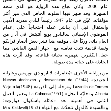
عام 2000. وكان نجاح هذه الرواية هو الذي منحه
الشهرة، وقد ظهر فيها أسلوبه الخاص الذي ميز أكثر
مؤلفاته. عُيّن في عام 1947 رئيساً لنادي مدريد الأدبي
واستقال قبل أن يباشر عمله احتجاجاً على إعدام
الفوضوي الإسباني سالبادور بويغ أنتيتش في آذار من
العام ذاته. وردّاً على موقفه هذا نشر بعض أنصار فرانكو
وثيقةً قديمة تثبت تعامله مع جهاز القمع الفاشي مما
جعل الكثيرين يتهمونه بخيانة قناعاته. وقد أثّرت هذه
الحادثة على حياته مدة طويلة.
من رواياته الأخرى «مُغامرات لاثاريو دي تورمِس وعثراته
الجديدة»
(1944)
Nuevas Andanzas y desventuras de
و
«
رحلة إلى القرية»
(1948)
Viaje a la
Lazarillo de Tormes
و
«
خليّة النحل»
(1951)
وتعتبر العمل
La Colmena
Alcarria
الثاني في أهميته بعد «عائلة باسكوال دوارتِ»؛
و
«
السيدة كالدوِل تتحدّث مع ابنها»
(1953)
Mrs. Caldwell