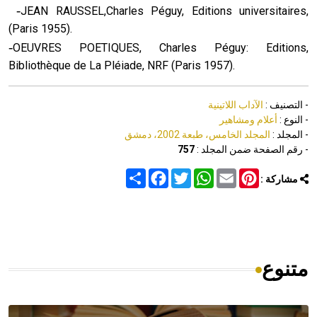
-
JEAN RAUSSEL,Charles Péguy, Editions universitaires,
(Paris 1955).
-
OEUVRES POETIQUES, Charles Péguy: Editions,
Bibliothèque de La Pléiade, NRF (Paris 1957).
- التصنيف :
الآداب اللاتينية
- النوع :
أعلام ومشاهير
- المجلد :
المجلد الخامس، طبعة 2002، دمشق
- رقم الصفحة ضمن المجلد :
757
Share
Facebook
Twitter
WhatsApp
Email
Pinterest
مشاركة :
متنوع