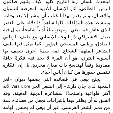
ليتحدث بلسان ربة التاريخ كليو، كيف يلتهم طاعون
الزمن، الطاغي، آثار الإنسان الأدبية المعرضة للنسيان
والإهمال، ولم يقدر لهذا الكتاب أن ينشر إلا بعد وفاته.
وتنبسط هذه المؤلفات كلها شاهداً ذا دلالة على العصر
الذي عاش فيه بيغي، وتنهض بناءً أدبياً شامخاً، يمثل فيه
طيف الاشتراكي ذو الوجه الإنساني مع طيف الوطني
الصادق، وطيف المسيحي المؤمن، كما يمثل فيها طيف
الشاعر الملهم الشجاع. ثمة سمةٌ أخرى يتصف بها
أسلوبه النثري، هو أن المرء لا يجد فيه فكرةً جافةً
مقدودةً وفقاً لهندسةٍ ذاتِ معانٍ مجردةٍ، بل إن أفكاره
تلتمس جذورها من كيان أناسٍ أحياء.
يجنح بيغي في قصائده التي يضمها ديوان «لغز
المحبة لدى جان دارك» إلى الشعر الحر
لأنه
Vers Libre
أكثر طواعية واستجلاءً لمشاعره الدينية الدفينة، وقد
اتسق له أن يظفر فيها بإشراقات تجعل من قصائده قمة
من قمم الشعر الفرنسي. غير أن بيغي لم يحبس إلهامه