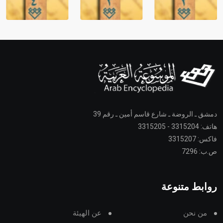
دمشق ـ الروضة ـ شارع قاسم أمين ـ رقم 39
هاتف: 3315204 - 3315205
فاكس: 3315207
ص.ب: 7296
روابط متنوعة
من نحن
عن الهيئة