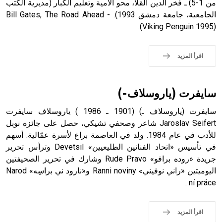
اقرأ المزيد
سايفرت (ياروسلاف-)
سايفرت (ياروسلاف ـ) (1901 ـ 1986 ) ياروسلاف سايفرت
Jaroslav Seifert شاعر وصحفي تشيكي، حصل على جائزة نوبل
للأدب في عام 1984. ولد في العاصمة براغ لأسرة عمّالية. أسهم
في تأسيس «اتحاد الفنانين الطليعيين» Devetsil وترأس تحرير
جريدة «روده برافو» Rude Pravo وشارك في تحرير الصحيفتين
اليوميتين «راني نوفيني» Ranni noviny و«نارود ني براسِه» Narod
ní práce .
اقرأ المزيد