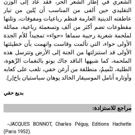
الشعري في إطار الشعر الحر، فقد عاد إلى الوزن
التقليدي حين ألفى من المناسب أن يُلين من تيار
عاطفته الدينية العارمة فنظم رباعيات ومفوفات، وتلتها
مقطوعات تضم أكثر من ألف وتسعمئة رباعية، مماثلة
لملحمة شعرية رحيبة سماها «حواء» تمجيداً للأم الجدة
الأولى حواء، التي تألمت وقاست واتهمت بأن خطيئتها
الأولى قد استنزلتها من الجنة إلى الأرض وتترسل هذه
الملحمة، كما شبهها الناقد جاك بونو بالنغمات الرَّهوة،
الطلية، تَنْسِمُ، منطلقة من أرغن خفي، تلعب على كعابه
وأوتاره أنامل الموسيقار الخالد يوهان سباستيان باخ[ر
].
بديع حقي
مراجع للاستزادة:
-
JACQUES BONNOT, Charles Péguy, Editions Hachette
(Paris 1952).