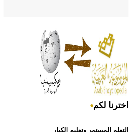
- هل تعلم أن أبقراط كتب في الطب أربعة مؤلفات هي:
الحكم، الأدلة، تنظيم التغذية، ورسالته في جروح الرأس. ويعود
له الفضل بأنه حرر الطب من الدين والفلسفة.
- هل تعلم أن المرجان إفراز حيواني يتكون في البحر ويتركب
من مادة كربونات الكلسيوم، وهو أحمر أو شديد الحمرة وهو
أجود أنواعه، ويمتاز بكبر الحجم ويسمى الش
اخترنا لكم
هل تعلم أن الأبسيد كلمة فرنسية اللفظ تم اعتمادها مصطلحاً
أثرياً يستخدم في العمارة عموماً وفي العمارة الدينية الخاصة
بالكنائس خصوصاً، وفي الإنكليزية أب
التعلم المستمر وتعليم الكبار