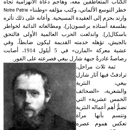
الكتاب المتعاطفين معه، وهاجم دعاة الانهزامية تجاه
خطر التوسع الألماني
،
وكتب مؤلفه «وطننا»
Notre Patrie
وارتد بحزم إلى العقيدة المسيحية. وأعانه على ذلك تأثره
بفلسفة أستاذه برغسون[ر
]
، ومطالعاته الدائبة لخواطر
باسكال[ر
]
. واندلعت الحرب العالمية الأولى فالتحق
بالجيش، تؤهله خدمته القديمة ليكون ضابطاً، وفي
عشية معركة «المارن» في 5 أيلول 1914، أصابت
رصاصةٌ غادرةٌ جبهة شارل بيغي فصرعته على الفور.
ثمة ثلاث مراحل،
ترادفتْ فيها آثار شارل
بيغي، النثرية
والشعرية، «الصحائف
الخمس عشرية» التي
تضمُّ أهم أعماله النثرية
وتتسم بأنها مرآة
تعكس هموم عصره