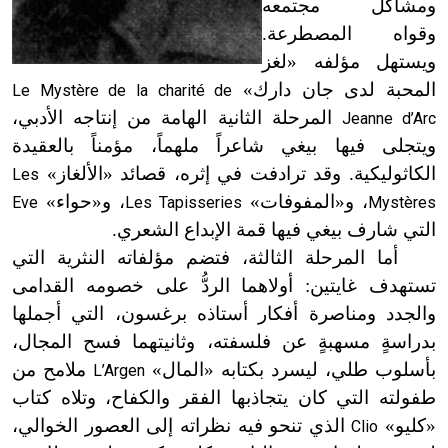
ومشاكل مجتمعه
وقواه المصطرعة.
ويستهل مؤلفه «لغز
المحبة لدى جان دارك»
Le Mystère de la charité de
المرحلة الثانية الهامة من إنتاجه الأدبي،
Jeanne d’Arc
ويتجلى فيها بيغي شاعراً ملهماً، مؤمناً بالعقيدة
الكاثوليكية. وقد ترادفت في إثره، قصائد «الألغاز»
Les
، و«المفوفات»
، و«حواء»
Eve
Les Tapisseries
Mystères
التي شارف بيغي فيها قمة الإبداع الشعري.
أما المرحلة الثالثة، فتضم مؤلفاته النثرية التي
تستهدف غايتين: أولاهما الردُّ على خصومه القدامى
والجدد ومناصرة أفكار أستاذه برغسون، التي أجملها
بدراسةٍ مسهبةٍ عن فلسفته، وثانيتهما فسح المجال،
بأسلوب طلي، ليسرد بكتابه «المال»
ملامح من
L’Argen
طفولته التي كان يتجاذبها الفقر والكفاح، وتلاه كتاب
«كليو»
الذي تنحو فيه نظراته إلى العصور الخوالي،
Clio