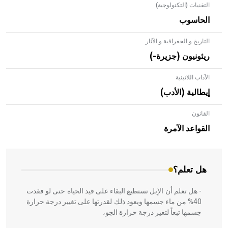
التقنيات (التكنولوجية)
الحاسوب
التاريخ و الجغرافية و الآثار
ريئونيون (جزيرة-)
الآداب اللاتينية
إيطالية (الأدب)
القانون
- هل تعلم أن الأبلق نوع من الفنون الهندسية التي ارتبطت
بالعمارة الإسلامية في بلاد الشام ومصر خاصة، حيث يحرص
القواعد الآمرة
المعمار على بناء مداميكه وخاصة في الواجهات
هل تعلم؟
- هل تعلم أن الإبل تستطيع البقاء على قيد الحياة حتى لو فقدت
40% من ماء جسمها ويعود ذلك لقدرتها على تغيير درجة حرارة
جسمها تبعاً لتغير درجة حرارة الجو،