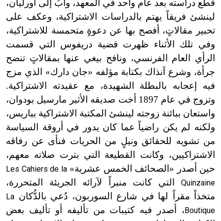
قطع دراسته بعد عام واحد في المعهد، وآبَ إلى
أ
ورليان،
لينشئ فريقاً يهتم بالدراسات الاشتراكية، وعكف على
تحبير مقالاتٍ، أفصح بها عن دعوةٍ متحمسة للاشتراكية
،
وفي تلك الأثناء ظهرت قضية دريفوس التي قسمت
الرأي العام الفرنسي، ونافح بيغي عنها بمقالاتٍ تنضح
جرأة، وشرع آنذاك بكتابة مؤلفه «جان دارك» الذي مزج
فيه إعجابه بالبطلة الشهيدة، مع عقيدته الاشتراكية.
وتزوج في عام 1897 أخت صديقه الأثير مارسيل بودوان
،
واستعان ببائنة زوجته لينشئ المكتبة الاشتراكية بباريس،
ولكنه لم يكن راضياً عما كان يدور في أروقة السياسة
من تشويه للحقائق ونيلٍ من الحريات فنأى عن رفاقه
الاشتراكيين، وكانت القطيعة التي بترت صلاته معهم،
حين أصدر «الصحائف الخمس عشرية»
Les Cahiers de la
التي كانت منبراً لآرائه الجريئة المتحررة،
Quinzaine
متخذاً مقراً لها في شارع السوربون، دُعي بالدُّكان
La
، أصدر فيه كتيبات من تأليفه أو تأليف بعض
Boutique