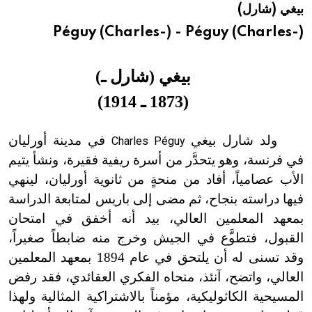
بيغي (شارل)
هيئة الموسوعة العربية تطلق موسوعات جديدة في عام 2026
Péguy (Charles-) - Péguy (Charles-)
بيغي (شارل ـ)
(
1873
ـ
1914)
ولد شارل بيغي
في مدينة أورليان
Charles Péguy
في فرنسة، وهو يتحدَّر من أسرة ريفية فقيرة، ونشأ يتيم
الأب عصامياً، أفاد من منحةٍ من ثانوية أورليان، لينهي
فيها دراسته بنجاح، ثم مضى إلى باريس لمتابعة الدراسة
بمعهد المعلمين العالي، بيد أنه أخفق في امتحان
القبول، فتطو
ع في الجيش وخرج منه ضابطاً صغيراً،
وقد تسنى له أن يلتحق في عام 1894 بمعهد المعلمين
العالي، واتضح، آنئذ، منحاه الفكري العقائدي، فقد رفض
المسيحية الكاثوليكية، مؤمناً بالاشتراكية المثالية ولهذا