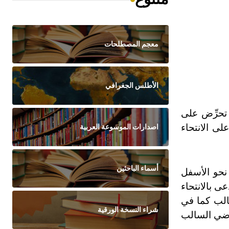
معجم المصطلحات
الأطلس الجغرافي
 تحرِّض على
لى الانتحاء
اصدارات الموسوعة العربية
أسماء الباحثين
 نحو الأسفل
عى بالانتحاء
سالب كما في
شراء النسخة الورقية
أرضي السالب