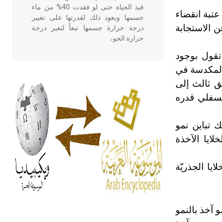
قيد الحياة حتى لو فقدت 40% من ماء
 عتبة انقضاء
جسمها ويعود ذلك لقدرتها على تغيير
ن الاستجابة
درجة حرارة جسمها تبعاً لتغير درجة
حرارة الجو،
قول بوجود
 المكدسة في
- هل تعلم أن أبقراط كتب في الطب
أربعة مؤلفات هي: الحكم، الأدلة، تنظيم
يق ثالث إلى
التغذية، ورسالته في جروح الرأس.
لسفلي قدره
ويعود له الفضل بأنه حرر الطب من
الدين والفلسفة.
لك تباين نمو
لايا الآخذة
- هل تعلم أن المرجان إفراز حيواني
يتكون في البحر ويتركب من مادة
ايا الجذريّة
كربونات الكلسيوم، وهو أحمر أو شديد
الحمرة وهو أجود أنواعه، ويمتاز بكبر
الحجم ويسمى الش
 آخذ بالنمو
هل تعلم أن الأبسيد كلمة فرنسية اللفظ