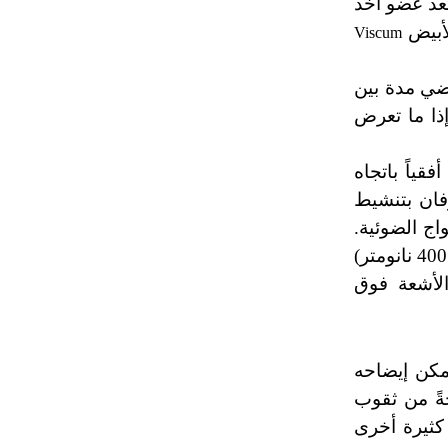
تعد عضو آخذ
تم اعتمادها مصطلحاً أثرياً يستخدم في
لأبيض
Viscum
العمارة عموماً وفي العمارة الدينية
الخاصة بالكنائس خصوصاً، وفي
الإنكليزية أب
قضي مدة بين
ذا ما تعرض
- هل تعلم أن أبجر Abgar اسم معروف
جيداً يعود إلى عدد من الملوك الذين
فقياً باتجاه
حكموا مدينة إديسا (الرها) من أبجر الأول
وفان بتنشيط
وحتى التاسع، وهم ينتسبون إلى أسرة
اج الضوئية.
أوسروين
فكلما ضَعُفَتْ شدة الإنارة نشطت القدرة على امتصاص الأشعة ذات الموجات القصيرة كالزرقاء والبنفسجية (500 - 400 نانومتر)
لأشعة فوق
- هل تعلم أن الأبجدية الكنعانية تتألف من
/22/ علامة كتابية sign تكتب منفصلة
غير متصلة، وتعتمد المبدأ الأكوروفوني،
حيث تقتصر القيمة الصوتية للعلامة الك
يمكن إيضاحه
َةً من ثقوب
 كثيرة أخرى