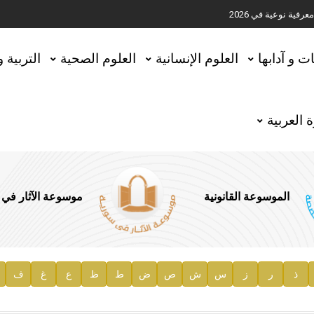
ية نوعية في 2026
تحقيق المخطوطات في العاصمة القطرية الدوحة
ات و آدابها
العلوم الإنسانية
العلوم الصحية
التربية 
 العربية
الموسوعة القانونية
موسوعة الآثار في
ذ
ر
ز
س
ش
ص
ض
ط
ظ
ع
غ
ف
ية