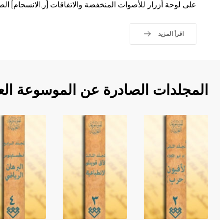
على لوحة أزرار للأصوات المنخفضة والاتفاقات [ر.الانسجام] الصوتية chords الأ
اقرأ المزيد
المجلدات الصادرة عن الموسوعة الع