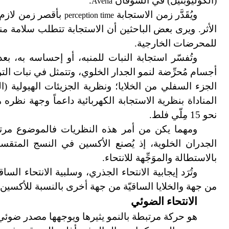
(الكوليوبتيل) في الشوفان
.
Avena
ويُقَدَّر زمن الاستجابة
بأقصر زمن لازم لل
perception time
الأثر. ويرى بعض الباحثين أن الاستجابة تتطلب سلامة من
للمحرضات الخارجية.
وتُفسّر استجابة النبات للمنبه، أو إحساسه به، بع
أجسام مُحرِّضة لنمو الجدار الخلوي، وتتمثل في نبات التر
الجزء السفلي من الخلايا؛ ونظرية الجزيئات الهيولية (ا
المناداة بنظرية الاستجابة الكهربائية داعماً وجهة ن
نحو 15 مِلّي فلط.
ومهما يكن من أمر هذه النظريات فالموضوع مرتبط
الجدران الخلوية، إذ يُصنع الأكسين في النسج المتقسمة 
بالاستطالة والموَجِّهة للانتحاء.
وتُرَد إيجابية الانتحاء الجذري، وسلبية الانتحاء ال
من جهة والخلايا الساقيّة من جهة أخرى بالنسبة للأكسين ا
الانتحاء الضوئي
هو حركة مرتبطة بالنمو يثيرها ويوجهها مصدر ضوئي وح