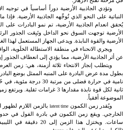
في مرحلة تفتح الأزهار.
وتؤدي الجاذبية الأرضية دوراً أساسياً في توجيه ال
النباتية على النحو الذي تُوجِّهه الجاذبية الأرضية. فإذا م
يُحقق انعدام الجاذبية الأرضية، تم نمو البادرات على ال
الأرضية توجهت السوق نحو الداخل وتَبِعَت الجذور الر
الأرضية والقوة النابذة. ويدعى الجهاز المستعمل لهذا ال
ويجري الانحناء في منطقة الاستطالة الخلَوية، الوا
عن أثر الجاذبية الأرضية، مما يؤدي إلى انعطاف الجذور إيج
ويتطلب إنجاز الانتحاء ثلاثة أزمنة، هي: زمن العر
بطول مدة عرض البادرة على المنبه الممثل بوضع البادرة 
ثانية لكل قوة نابذة مقدارها 3 غرامات ثقلية. ويرتفع زمن العرض إلى حدود دقيقتين في بادرة كيس الراعي
الموضوعة أفقياً.
ويُقدر زمن الكمون
بالزمن اللازم لظهور ال
latent time
ساعات. ويختزل هذا الزمن إلى 20 دقيقة في الليبيديوم