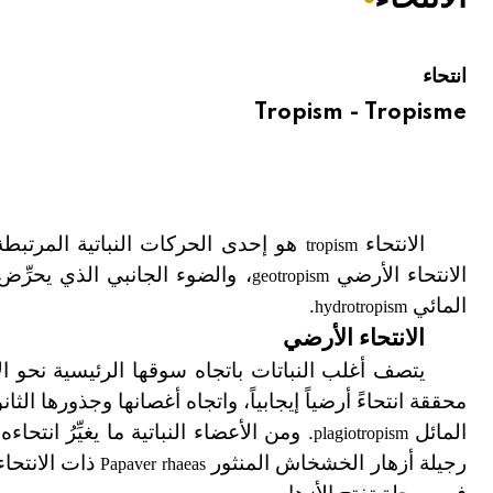
هيئة الموسوعة العربية تطلق موسوعات جديدة في عام 2026
انتحاء
Tropism - Tropisme
الانتحاء
هو إحدى الحركات النباتية المرتبطة 
tropism
الانتحاء الأرضي
، والضوء الجانبي الذي يحرِّض
geotropism
المائي
.
hydrotropism
الانتحاء الأرضي
يتصف أغلب النباتات باتجاه سوقها الرئيسية نحو الأ
محققة انتحاءً أرضياً إيجابياً، واتجاه أغصانها وجذورها الثان
المائل
. ومن الأعضاء النباتية ما يغيِّرُ انت
plagiotropism
رجيلة أزهار الخشخاش المنثور
ذات الانتحا
Papaver rhaeas