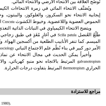
تُوضِّح العلاقة بين الانتحاء الأرضي والانتحاء المائي.
ويُصَنَّف الانتحاء المائي في زمرة الانتحاءات الكيم
إيجابية الانتحاء نحو السكروز، والغلوكوز، والببتون، 
الحموض العضوية واللاعضوية. وخيوط الكشوث
ال
Cuscuta
ويتضح الانتحاء الكيمياوي في النباتات الذاتية التغذ
طَلْعُ العُنصل
في آغارٍ مُغَذٍ في طبق زجاجي و
Scilla patula
الميسم. كما تنفر الأنابيب الطلعية من أكسجين الهواء. ويُف
الأمر دور كبير في بناء نُظُم علم الاجتماع النباتي
sociology
وأخيراً يمكن الحديث في مجال الانتحاء عن نماذ
المرتبط بالاتجاه نحو منبهٍ كهربائي، وال
galvanotropism
الحراري
المرتبط بتفاوت درجات الحرارة.
thermotropism
مراجع للاستزادة
 1980).