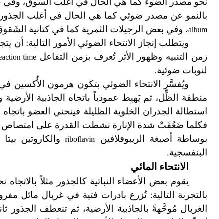
نحو مصدر الضوء كما هي الحال في أغلب السوق، وفي جميع 
بالنمو عن مصدر ضوئي كما هي الحال في أغلب الجذور 
، وفي بعض الرجيلات الثمرية كما في كتانية الشَقو
album
ويتطلب إنجاز الانتحاء الضوئي الأمور التالية: أن 
زمن التنبيه وظهور الأثر تُعرف بزمن التفاعل
eaction time
لنوبات ضوئية.
ويُفسَّر الانتحاء الضوئي بتكون هرمون الأُكسين في ق
منطقة الظِّل، ثم يَهبِط عمودياً باتجاه الجاذبية الأر
استطالة الجدران الخلوية الظليلة فينحني العضو باتجاه 
بوساطة أصبغة الريبوفلافين
والكاروتين بيتا
riboflavin
البنفسجية.
الانتحاء المائي
يقوم بعض الأعضاء النباتية كالجذور مثلاً بالاتجاه ن
بالتجربة التالية: تُزرع بادرات فتية في غربال مائل م
الغربال مُوجَّهةً بالجاذبية الأرضية، ثم تنعطف الجذور 