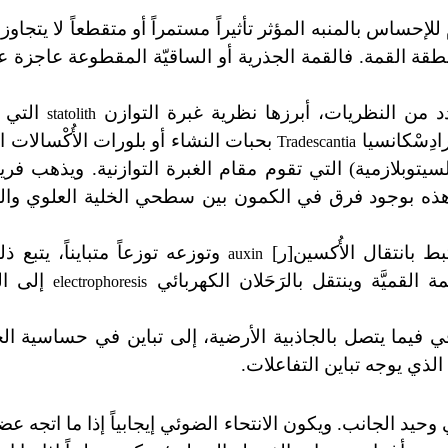
إحساس بالمنبه المؤثر تأثيراً مستمراً أو متقطعاً لا يتجاوز
طقة القمة. فالقمة الجذرية أو الساقيّة المقطوعة عاجزة ع
دد من النظريات، أبرزها نظرية غبرة التوازن
التي ت
statolith
ادِسْكانسيا
بحبات النشاء أو بلورات الأُكْسالات
Tradescantia
لسيتوبلازمية) التي تقوم مقام الغبرة التوازنية. ويذهب فر
ظره هذه بوجود فرق في الكمون بين سطحي الخلية العلوي وا
 بانتقال الأُكسين[ر]
وتوزعه توزعاً متبايناً، يتبع ذ
auxin
القميَّة وينتقل بالرَحَلان الكهربائي
إلى الخ
electrophoresis
ساقي فيما يتصل بالجاذبية الأرضية، إلى تباين في حساسية الخل
لذي يوجه تباين التفاعلات.
يد الجانب. ويكون الانتحاء الضوئي إيجابياً إذا ما اتجه عضو