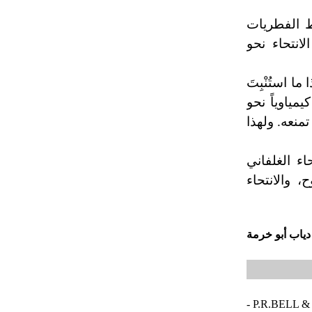
وط الفطريات
لانتحاء نحو
ا ما استُنْبِتَ
مياوياً نحو
تمنعه. ولهذا
ء الغلفاني
 والانتحاء
دياب أبو خرمة
- P.R.BELL &