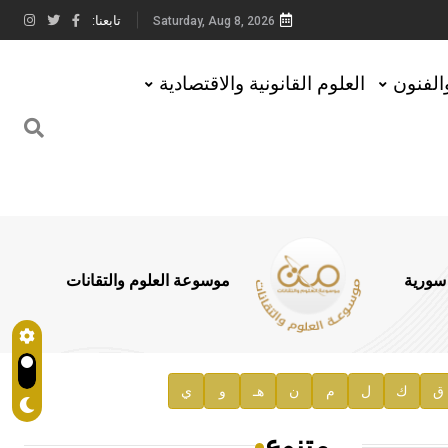
تابعنا:
Saturday, Aug 8, 2026
والفنون
العلوم القانونية والاقتصادية
 سورية
موسوعة العلوم والتقانات
ق
ك
ل
م
ن
هـ
و
ي
متنوع