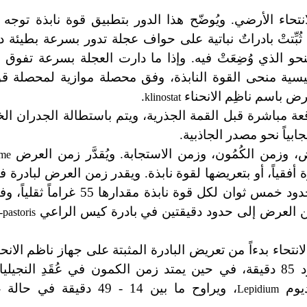
انتحاء الأرضي. ويُوضّح هذا الدور بتطبيق قوة نابذة توجه 
ا ثُبِّتتْ بادراتٌ نباتية على حواف عجلة تدور بسرعة بطيئة دور
نحو الذي وُضِعَتْ فيه. وإذا ما دارت العجلة بسرعة تفوق ق
ئيسية منحى القوة النابذة، وفق محصلة موازية لمحصلة قوت
غرض باسم ناظِم الانحناء
.
klinostat
قعة مباشرة قبل القمة الجذرية، ويتم باستطالة الجدران الخل
ابياً نحو مصدر الجاذبية.
ض، وزمن الكُمُون، وزمن الاستجابة. ويُقدَّر زمن العرض
ime
أفقياً، أو بتعريضها لقوة نابذة. ويقدر زمن العرض لبادرة 
نامية في حرارة فضلى من مرتبة 30 درجة مئوية، في حُدود خمس ثوان لك
-pastoris
انتحاء بدءاً من تعريض البادرة المثبتة على جهاز ناظم الان
الخارجي. ويقع زمن الكمون في بادرة الفول في حدود 85 دقيقة، في حين يمتد زمن الكمون في عُقَ
، ويراوح ما بين 14 - 49 دقيقة 
Lepidium