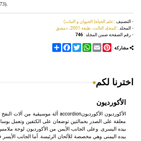
73).
- التصنيف :
علم الحياة( الحيوان و النبات)
- المجلد :
المجلد الثالث، طبعة 2001، دمشق
- رقم الصفحة ضمن المجلد :
746
Share
Facebook
Twitter
WhatsApp
Email
Pinterest
مشاركة :
اخترنا لكم
الأكورديون
الأكورديون الأكورديونaccordion آلة موسيقية
معلقة على الصدر بحمالتين توضعان على الكتفين وتعمل بوسا
بيده اليسرى. وعلى الجانب الأيمن من الأكورديون لوحة ملامس 
بيده اليمنى وهي مخصصة للألحان الرئيسة. أما الجانب الأيس