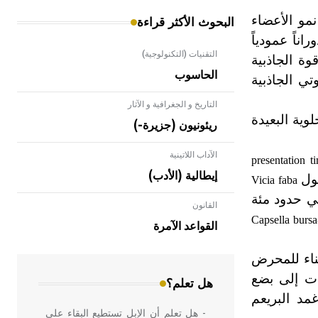
نمو الأعضاء
البحوث الأكثر قراءة
اناً عمودياً
التقنيات (التكنولوجية)
وة الجاذبية
الحاسوب
ي الجاذبية
التاريخ و الجغرافية و الآثار
وية البعيدة
ريئونيون (جزيرة-)
الآداب اللاتينية
presentation t
إيطالية (الأدب)
فول
Vicia faba
ل قوة نابذة مقدارها 55 غراماً ثقلياً، وفي حدود مئة
القانون
- هل تعلم أن الأبلق نوع من الفنون
Capsella bursa
الهندسية التي ارتبطت بالعمارة الإسلامية
القواعد الآمرة
في بلاد الشام ومصر خاصة، حيث يحرص
المعمار على بناء مداميكه وخاصة في
حناء للمحرض
الواجهات
دِ النجيليات إلى بضع
هل تعلم؟
في حالة غمد البريعم
- هل تعلم أن الإبل تستطيع البقاء على