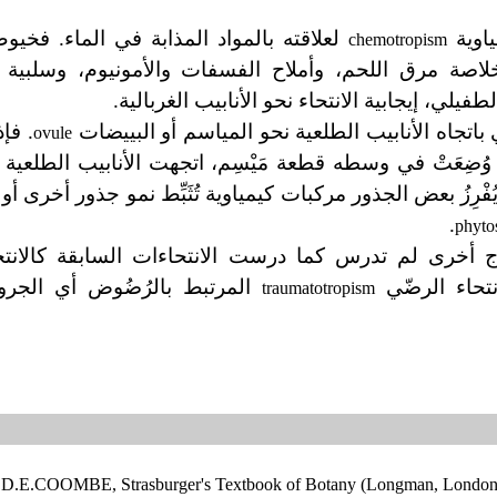
ياوية
لعلاقته بالمواد المذابة في الماء. فخي
chemotropism
وخلاصة مرق اللحم، وأملاح الفسفات والأمونيوم، وسلبية ا
طفيلي، إيجابية الانتحاء نحو الأنابيب الغربالية.
ي باتجاه الأنابيب الطلعية نحو المياسم أو البييضات
. فإذ
ovule
ُضِعَتْ في وسطه قطعة مَيْسِم، اتجهت الأنابيب الطلعية كي
ْرِزُ بعض الجذور مركبات كيمياوية تُثَبِّط نمو جذور أخرى أو 
.
phyto
ج أخرى لم تدرس كما درست الانتحاءات السابقة كالانتحا
انتحاء الرضّي
المرتبط بالرُضُوض أي الجروح،
traumatotropism
 D.E.COOMBE, Strasburger's Textbook of Botany (Longman, London