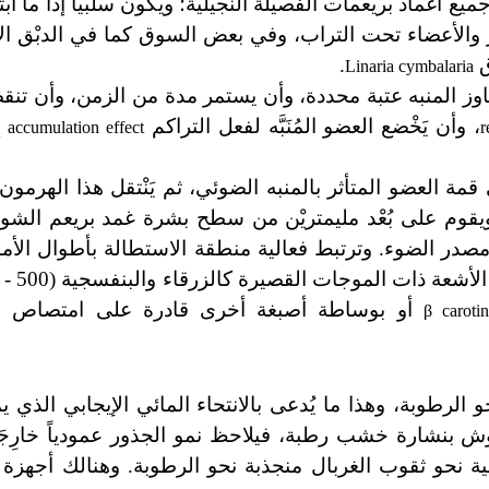
أغماد بريعمات الفصيلة النجيلية؛ ويكون سلبياً إذا ما اب
والأعضاء تحت التراب، وفي بعض السوق كما في الدبْق ا
ق
.
Linaria cymbalaria
يتجاوز المنبه عتبة محددة، وأن يستمر مدة من الزمن، وأن تن
، وأن يَخْضع العضو المُنَبَّه لفعل التراكم
إ
accumulation effect
r
مة العضو المتأثر بالمنبه الضوئي، ثم يَنْتقل هذا الهرمون أ
ضية ويقوم على بُعْد مليمتريْن من سطح بشرة غمد بريعم الش
مصدر الضوء. وترتبط فعالية منطقة الاستطالة بأطوال الأمو
أو بوساطة أصبغة أخرى قادرة على امتصاص ا
β carotin
حو الرطوبة، وهذا ما يُدعى بالانتحاء المائي الإيجابي الذي 
فروش بنشارة خشب رطبة، فيلاحظ نمو الجذور عمودياً خارِج
ثانية نحو ثقوب الغربال منجذبة نحو الرطوبة. وهنالك أجهزة