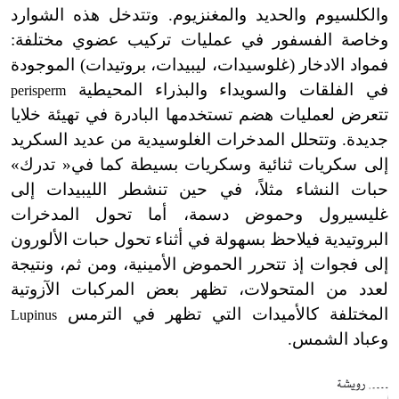
والكلسيوم والحديد والمغنزيوم. وتتدخل هذه الشوارد
وخاصة الفسفور في عمليات تركيب عضوي مختلفة:
فمواد الادخار (غلوسيدات، ليبيدات، بروتيدات) الموجودة
في الفلقات والسويداء والبذراء المحيطية
perisperm
تتعرض لعمليات هضم تستخدمها البادرة في تهيئة خلايا
جديدة. وتتحلل المدخرات الغلوسيدية من عديد السكريد
إلى سكريات ثنائية وسكريات بسيطة كما في« تدرك»
حبات النشاء مثلاً، في حين تنشطر الليبيدات إلى
غليسيرول وحموض دسمة، أما تحول المدخرات
البروتيدية فيلاحظ بسهولة في أثناء تحول حبات الألورون
إلى فجوات إذ تتحرر الحموض الأمينية، ومن ثم، ونتيجة
لعدد من المتحولات، تظهر بعض المركبات الآزوتية
المختلفة كالأميدات التي تظهر في الترمس
Lupinus
وعباد الشمس.