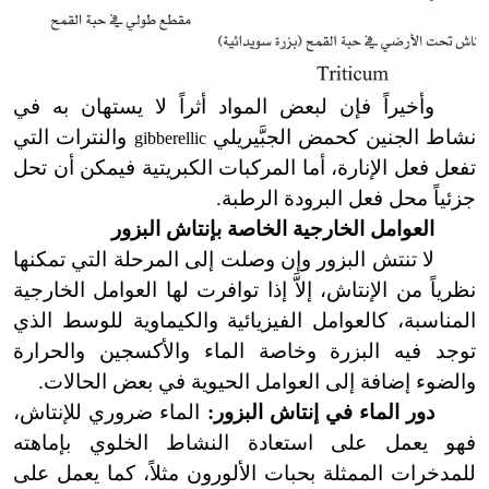
وأخيراً فإن لبعض المواد أثراً لا يستهان به في
نشاط الجنين كحمض الجبَّيريلي
والنترات التي
gibberellic
تفعل فعل الإنارة، أما المركبات الكبريتية فيمكن أن تحل
جزئياً محل فعل البرودة الرطبة.
العوامل الخارجية الخاصة بإنتاش البزور
لا تنتش البزور وإن وصلت إلى المرحلة التي تمكنها
نظرياً من الإنتاش، إلاَّ إذا توافرت لها العوامل الخارجية
المناسبة، كالعوامل الفيزيائية والكيماوية للوسط الذي
توجد فيه البزرة وخاصة الماء والأكسجين والحرارة
والضوء إضافة إلى العوامل الحيوية في بعض الحالات.
دور الماء في إنتاش البزور:
الماء ضروري للإنتاش،
فهو يعمل على استعادة النشاط الخلوي بإماهته
للمدخرات الممثلة بحبات الألورون مثلاً، كما يعمل على