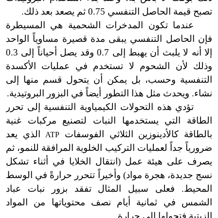
تصبح قيمة الحاصل التنفسي 0.75 ثم يصعد بعد ذلك.
عندما تكون المدخرات الشحمية هي المسيطرة
فإن الحاصل التنفسي يبقى مدة قصيرة مساوياً الواحد
إلا أنه لا يلبث أن يهبط إلى 0.7 وقد يصل أحياناً إلى 0.3
وذلك لأن الشحوم لا تستخدم في عمليات الأكسدة
التنفسية وحسب، بل يمكن أن يتحول قسم منها إلى
نشاء. ويحدث مثل هذا التطور أيضاً في البزور البروتيدية.
تؤدي هذه التحولات الكيمياوية التنفسية إلى تحرر
الطاقة التي يستخدمها النبات لتصنيع مركبات غنية
بالطاقة كالأدينوزين الثلاثي الفوسفات
الذي يعد
ATP
ضرورياً جداً لعمليات التركيب الخلوية المرافقة للنمو، ثم
يصرف على هيئة عمل (انتقال الخلايا في أثناء تشكل
نسج جديدة، هجرة مواد) وأخيراً تتحرر حرارةً في الوسط
المحيط. فعلى سبيل المثال تفقد بزور نبات عباد
الشمس في ثمانية أيام نصف محتوياتها من المواد
الزيتية فتحولها إلى حرارة.