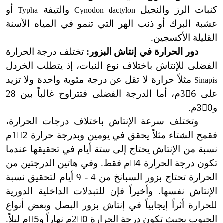
كنبات الرز والنجيل
والتيفة
أو
Typha
Cynodon dactylon
عشبة البرك أو ذنب الهر التي تنمو في المياه الآسنة
القليلة الأكسجين.
دور الحرارة في إنتاش البزور:
تختلف درجة الحرارة
الفضلى للإنتاش باختلاف نوع النبات، إذ يتطلب الخردل
مثلاً حرارة لا تقل عن درجة مئوية واحدة ولا تزيد
Sinapis
على 36ْم، أما الدرجة الفضلى فتتراوح غالباً بين 28
و30ْم.
وتختلف سرعة الإنتاش باختلاف درجات الحرارة،
فقمح الشتاء مثلاً يحقق في يومين وبدرجة حرارة 12ْم
نسبة من الإنتاش يحتاج إلى ستة أيام في تحقيقها عندما
تكون درجة الحرارة 4ْم فقط. وفي هاتين الدرجتين من
الحرارة تحتاج بزور السبانخ من 4 - 9 أيام لتحقيق نسبة
الإنتاش نفسها. وأخيراً فإن للتبدلات الداخلية الدورية
للحرارة أثراً إيجابياً في إنتاش بزور البصل وبعض أنواع
الحبوب بحيث تكون درجة الحرارة 20ْم نهاراً و5ْم ليلاً.