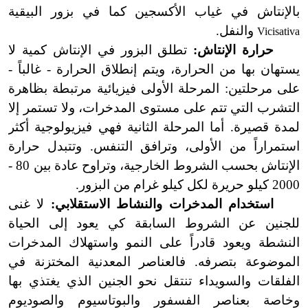
بالإنتاش في غياب الأكسجين كما في بزور البيقية
والنفل.
Vicisativa
حرارة الإنتاش:
تطلق البزور في الإنتاش كمية لا
يستهان بها من الحرارة، ويتم إنطلاق الحرارة - غالباً -
على مرحلتين: المرحلة الأولى فيزيائية مرتبطة بظاهرة
التشرب التي تتم على مستوى المدخرات، ولا تستمر إلا
لمدة قصيرة. أما المرحلة الثانية فهي فيزيولوجية أكثر
استمراراً من الأولى، وترافق التنفس. وتتبدل حرارة
الإنتاش بحسب الشروط الخارجية، وتراوح عادة بين 80 -
2000 كيلو حريرة لكل كيلو غرام من البزور.
استخدام المدخرات والنشاط الاستقلابي:
لا غنى
للجنين عن الشروط السابقة كي يعود إلى الحياة
النشطة ويعود قادراً على النمو واستهلاك المدخرات
الموضوعة بتصرفه. فالعناصر المعدنية المختزنة في
الفلقات والسويداء تنتقل نحو الجنين الذي يغتذي بها
وخاصة بعناصر الفسفور والبوتاسيوم والصوديوم