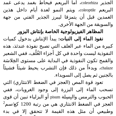
الجذير
، أما البريعم فيحاط بغمد يدعى غمد
coleorhiza
البريعم
، ويتم النمو لعدة أيام داخل هذين
coleoptile
الغمدين قبل أن يتمزقا ليبرز الجذير الفتي من جهة
والسويقة من الجهة الأخرى.
المظاهر الفيزيولوجية الخاصة بإنتاش البزور
نفوذ الماء إلى النبات:
يبدأ الإنتاش بدخول كميات
كبيرة من الماء عبر الغلف التي تصبح نفوذة عندئذ، هذه
النفوذية ليست واحدة في كل أجزاء الغُلُف، ففي الشعير
والقمح تكون النفوذية في البداية على مستوى الخِلاسَة
، وبدءاً من ذلك فإن التشرب يحيط شيئاً فشيئاً
chalaze
بالجنين ثم يصل إلى السويداء.
تعود قوة المص (العجز في الضغط الانتثاري) التي
تسحب الماء إلى البزرة إلى وجود الغرويات، ففي
الحبوب والترمس والبِسِلة
أو البزلياء تبين أن قوى
pisum
2
العجز في الضغط الانتثاري هي من رتبة 1200 كغ/سم
وطبيعي أن مثل هذه القيمة لا تتحقق إلا في بدء