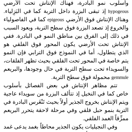
وأسلوب نمو البادرة، فهناك الإنتاش تحت الأرضي
إذ تبقى البزرة داخل التربة كما في البَزِلياء.
hypogeous
وهناك الإنتاش فوق الأرضي
كما في الفاصولياء
epigeous
والخروع إذ تصعد البزرة فوق سطح التربة، ويعود السبب
في ذلك إلى الفرق بين مناطق النمو في البادرة. ففي
الإنتاش تحت الأرضي يكون المحور فوق الفلقي هو
الذي يتطاول، أما في النموذج فوق الترابي فإن النمو
يتم خاصة في المحور تحت الفلقي بحيث تظهر الفلقات،
والسويداء تحت سطح التربة في حال وجودها، والبريعم
محمولة فوق سطح التربة.
gemmule
تتم مظاهر الإنتاش في بعض الفصائل بأسلوب
خاص كما في النخيل إذ تتألف البزرة من سويداء عاجية
ويتم الإنتاش بخروج الجذير أولاً بحيث تَنْغَرس البادرة في
التربة بنمو حبل فلقي وفي مرحلة لاحقة يتحرر البريعم
ممزِّقاً الغمد الفلقي.
وفي النجيليات يكون الجذير محاطاً بغمد يدعى غمد