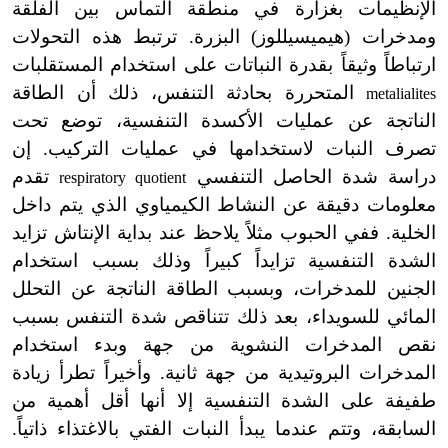
الإنظيمات بغزارة في منطقة التماس بين الفلقة
ومدخرات (هيميسيللوز) البزرة. ترتبط هذه التحولات
ارتباطاً وثيقاً بقدرة النباتات على استخدام المستقلبات
المتحررة بحادثة التنفس، ذلك أن الطاقة
metalialites
الناتجة عن عمليات الأكسدة التنفسية، توضع تحت
تصرف النبات لاستخدامها في عمليات التركيب. إن
دراسة شدة الحاصل التنفسي
تقدم
respiratory quotient
معلومات دقيقة عن النشاط الكيمياوي الذي يتم داخل
الخلية. ففي الحبوب مثلاً يلاحظ عند بداية الإنتاش تزايد
الشدة التنفسية تزايداً كبيراً وذلك بسبب استخدام
الجنين للمدخرات، وبسبب الطاقة الناتجة عن التحلل
المائي للسويداء، بعد ذلك تتناقص شدة التنفس بسبب
نقص المدخرات النشوية من جهة وبدء استخدام
المدخرات البروتيدية من جهة ثانية. وأخيراً تطرأ زيادة
طفيفة على الشدة التنفسية إلا أنها أقل أهمية من
السابقة، وتتم عندما يبدأ النبات الفتي بالاغتذاء ذاتياً.