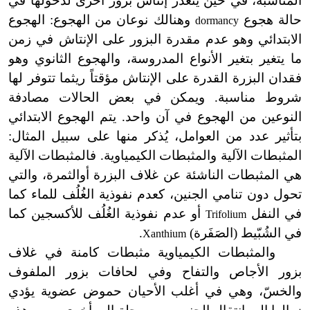
المناسبة، في حين يتعذر إنتاش بزور أخرى لدخولها في
حالة هجوع
وهنالك نوعان من الهجوع: الهجوع
dormancy
الابتدائي وهو عدم مقدرة البزور على الإنتاش في زمن
ما يتغير بتغير الأنواع المدروسة، والهجوع الثانوي وهو
فقدان البزرة القدرة على الإنتاش مؤقتاً ريثما تتوفر لها
شروط مناسبة. ويمكن في بعض الحالات مصادفة
النوعين من الهجوع في آن واحد. يتم الهجوع الابتدائي
بتأثير عدد من العوامل، يُذكر منها على سبيل المثال:
المثبطات الآلية والمثبطات الكيمياوية. فالمثبطات الآلية
هي المثبطات الناشئة عن غلاف البزرة أوالثمرة، والتي
تحول دون تنامي الجنين، كعدم نفوذية الغُلُف للماء كما
في النفل
أو عدم نفوذية الغُلُف للأكسجين كما
Trifolium
في الشُبّيط (الصَفَرة)
.
Xanthium
والمثبطات الكيمياوية مثبطات كامنة في غلاف
بزور الأجاص والتفاح وفي لحافات بزور الملفوف
والخسّ، وهي في أغلب الأحيان حموض عضوية يؤدي