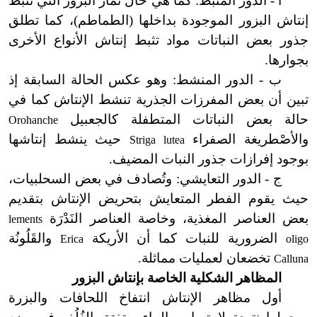
أ - الدور المثبط: كما هي حال ثمار البزور التي تثبط
إنتاش البزور الموجودة بداخلها (الطماطم)، كما تطلق
جذور بعض النباتات مواد تثبط إنتاش الأنواع الأخرى
بجوارها.
ب - الدور المنشط: وهو عكس الحالة السابقة إذ
تبين أن بعض المفرزات الجذرية تنشط الإنتاش كما في
حالة بعض النباتات المتطفلة كالجعبيل
Orohanche
والأصْطريغة الصفراء
حيث ينشط إنتاشها
Striga lutea
بوجود إفرازات جذور النبات المضيف.
ج - الدور التعايشي: وتُصادف في بعض السحلبيات،
حيث يقوم الفطر المتعايش بتحريض الإنتاش بتقديم
بعض العناصر المغذية، وخاصة العناصر النَدْرَة
lements
الضرورية للنبات كما أن الأريكة
والقَلُونُة
Erica
oligo
تخضعان لعمليات مماثلة.
Calluna
المظاهر الشكلية الخاصة بإنتاش البزور
أول مظاهر الإنتاش انتفاخ اللحافات والبزرة