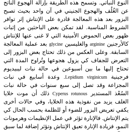
النوع النباتي. وتسمح هذه الطريقة بإزالة الهجوع الناتج
عن الغُلُف والهجوع الجنيني في آن واحد بحيث تصبح
البزور بعد هذه المعالجة قادرة على الإنتاش إثر توافر
الشروط المناسبة. لقد تمكن بعض الباحثين من إثبات
ظهور بعض الحموض الأمينية التي لا غنى عنها للإنتاش
كالأرجنين
والغليسين
بعد عملية المعالجة
glycine
arginine
السابقة. وعلى العكس من ذلك تحتاج بعض البزور إلى
التعرض للجفاف كي يزول هجوعها وتُراوح المدة التي
تحتاج إليها ما بين أسبوعين في حالة نبات ليبيديوم
فرجينية
. وعدة أسابيع في نبات
Lepidium virginicum
المجزاعة وقد تصل إلى سبع سنوات في حالة نبات
السُعْذ المستدير
ذلك أن موت خلايا
Cyperus rotunous
الغلف يزيد من نفوذية هذه الخلايا، وفي حالات أخرى
يكفي تعريض البزور للضوء أو للظلمة بحسب الحال كي
يتم الإنتاش. فالإنارة تؤثر في عمل الإنظيمات وهرمونات
النمو، فزيادة الإنارة تعيق الإنتاش وتؤثر إضافة لما سبق