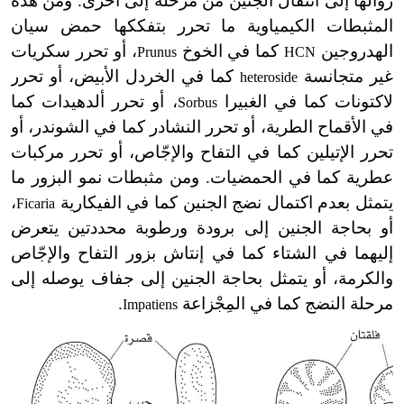
زوالها إلى انتقال الجنين من مرحلة إلى أخرى. ومن هذه
المثبطات الكيمياوية ما تحرر بتفككها حمض سيان
الهدروجين
كما في الخوخ
، أو تحرر سكريات
Prunus
HCN
غير متجانسة
كما في الخردل الأبيض، أو تحرر
heteroside
لاكتونات كما في الغبيرا
، أو تحرر ألدهيدات كما
Sorbus
في الأقماح الطرية، أو تحرر النشادر كما في الشوندر، أو
تحرر الإتيلين كما في التفاح والإجّاص، أو تحرر مركبات
عطرية كما في الحمضيات. ومن مثبطات نمو البزور ما
يتمثل بعدم اكتمال نضج الجنين كما في الفيكارية
،
Ficaria
أو بحاجة الجنين إلى برودة ورطوبة محددتين يتعرض
إليهما في الشتاء كما في إنتاش بزور التفاح والإجّاص
والكرمة، أو يتمثل بحاجة الجنين إلى جفاف يوصله إلى
مرحلة النضج كما في المِجْزاعة
.
Impatiens