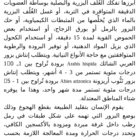
أبرزها تفكك الغُلُف البزرية والبصلية بوساطة العضويات
الدقيقة المتوافرة في التربة، أو غسل الغُلُف البزرية
بالماء الذي يُخلِّصها من المثبطات الكيمياوية، أو حك
البزور بالرمل أو بورق الزجاج، أو استخدام بعض
الحموض القوية لمدة 15 دقيقة، أو استخدام الكحول
الذي يزيل المواد الدهنية، أو توفير البرودة والرطوبة
المتوافقتين مع حاجة الأنواع النياتية. ويتطلب إنتاش بزور
العربي الشائك
برودة تُراوح بين 1ـ 10ْ
Arabis hispida
درجات مئوية تستمر من 3 - 4 أشهر، ويتطلب إنتاش
بزور تَنُّوب أريزونة
برودة تُراوح بين 1 - 5ْ
Abies arizonica
درجات مئوية تستمر مدة شهر واحد، وهذا ما يوفره
شتاء المناطق المعتدلة.
يقوم الإنسان بتقليد الطبيعة بقطع الهجوع وذلك
بوضع البزور التي تهمه على شكل طبقات في رمل
رطب داخل غرفة مبردة ومزودة بالأكسجين الكافي،
وتحدد درجات الحرارة ومدة المعالجة اللازمة بحسب