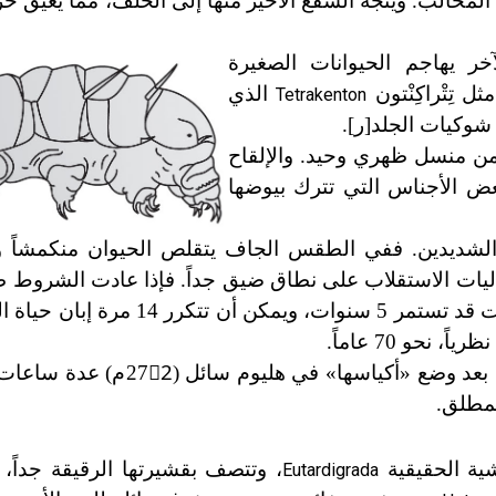
المخالب. ويتجه الشفع الأخير منها إلى الخلف، مما يعيق حر
خر يهاجم الحيوانات الصغيرة
 تِتْراكِنْتون
الذي
Tetrakenton
وكيات الجلد
[
ر
].
من منسل ظهري وحيد. والإلقاح
ض الأجناس التي تترك بيوضها
 الشديدين. ففي الطقس الجاف يتقلص الحيوان منكمشاً و
اليات الاستقلاب على نطاق ضيق جداً. فإذا عادت الشروط 
الحياة إلى الحيوان مرة ثانية. وقد عرف أن مرحلة السبات قد تستمر 5 سن
حو 70 عاماً.
ها بعد وضع «أكياسها» في هليوم سائل
(
272ْم) عدة ساعا
لمطلق.
ية الحقيقية
، وتتصف بقشيرتها الرقيقة جداً،
Eutardigrada