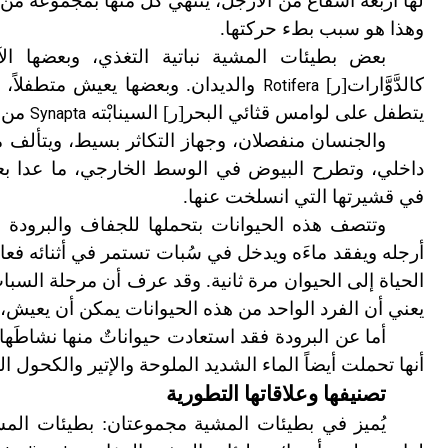
لها أربعة أشفاع من الأرجل، ينتهي كل منها بمجموعة من 
وهذا هو سبب بطء حركتها.
بعض بطيئات المشية نباتية التغذي، وبعضها الآ
كالدَّوَّارات
[
ر
]
والديدان. وبعضها يعيش متطفلاً، مثل
Rotifera
يتطفل على لوامس قثائي البحر
[
ر
]
السينابْته
من ش
Synapta
والجنسان منفصلان، وجهاز التكاثر بسيط، ويتألف 
داخلي، وتطرح البيوض في الوسط الخارجي، ما عدا بع
في قشيرتها التي انسلخت عنها.
وتتصف هذه الحيوانات بتحملها للجفاف والبرودة
أرجله ويفقد ماءَه ويدخل في سُبات تستمر في أثنائه فع
يعني أن الفرد الواحد من هذه الحيوانات يمكن أن يعيش، نظرياً، ن
أما عن البرودة فقد استعادت حيواناتٌ منها نشاطَ
أنها تحملت أيضاً الماء الشديد الملوحة والإتير والكحول ا
تصنيفها وعلاقاتها التطورية
يُميز في بطيئات المشية مجموعتان: بطيئات المش