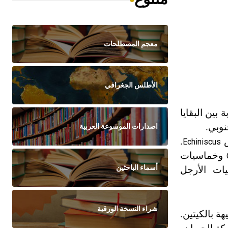
معجم المصطلحات
الأطلس الجغرافي
بين البقايا
نوبي.
اصدارات الموسوعة العربية
س
.
Echiniscus
وخماسيات
أسماء الباحثين
ات الأرجل
شراء النسخة الورقية
يهة بالكيتين.