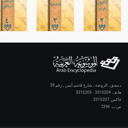
دمشق ـ الروضة ـ شارع قاسم أمين ـ رقم 39
هاتف: 3315204 - 3315205
فاكس: 3315207
ص.ب: 7296