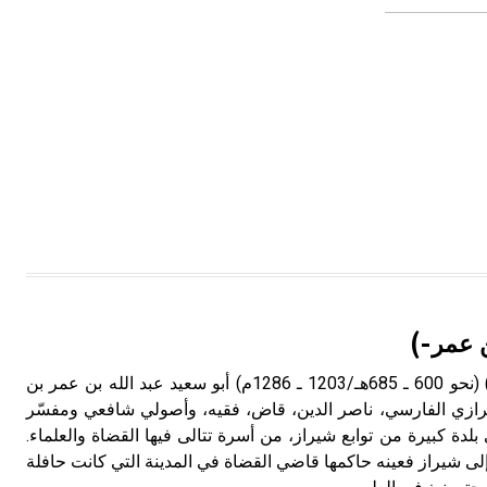
تم اعتمادها مصطلحاً أثرياً يستخدم في
العمارة عموماً وفي العمارة الدينية
الخاصة بالكنائس خصوصاً، وفي
الإنكليزية أب
- هل تعلم أن أبجر Abgar اسم معروف
جيداً يعود إلى عدد من الملوك الذين
حكموا مدينة إديسا (الرها) من أبجر الأول
وحتى التاسع، وهم ينتسبون إلى أسرة
أوسروين
- هل تعلم أن الأبجدية الكنعانية تتألف من
ن عمر-)
/22/ علامة كتابية sign تكتب منفصلة
غير متصلة، وتعتمد المبدأ الأكوروفوني،
البيضاوي (عبد الله بن عمر ـ) (نحو 600 ـ 685هـ/1203 ـ 1286م) أبو سعيد عبد الله بن عمر بن
حيث تقتصر القيمة الصوتية للعلامة الك
رازي الفارسي، ناصر الدين، قاض، فقيه، وأصولي شافعي ومفسّر
لدة كبيرة من توابع شيراز، من أسرة تتالى فيها القضاة والعلماء.
 إلى شيراز فعينه حاكمها قاضي القضاة في المدينة التي كانت حافلة