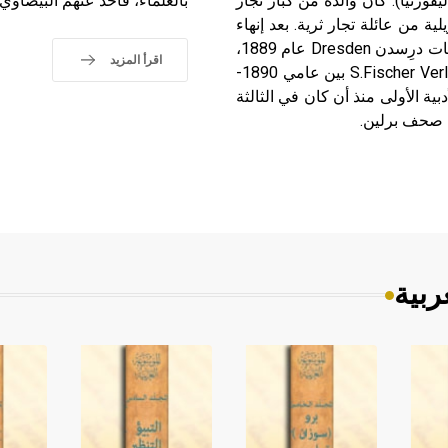
 الأمريكي في مدينة سانتا مونيكا Santa Monica (كاليفورنيا). كان والده من كبار تجار
بالعلماء، فأخذ عنهم البيضاوي 
ة من عائلة تجار ثرية. بعد إنهاء
مرحلة التعليم الثانوي بدأ هاينريش العمل متدرباً في إحدى مكتبات درِسدن Dresden عام 1889،
اقرأ المزيد
ثم انتقل إلى برلين حيث عمل في دار النشر الشهيرة فيشر S.Fischer Verlag بين عامي 1890-
دبية الأولى منذ أن كان في الثالثة
ربية