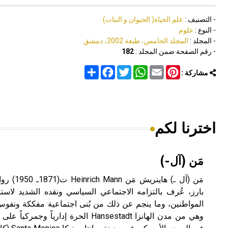
- التصنيف :
علم الحياة( الحيوان و النبات)
- النوع :
علوم
- المجلد :
المجلد الخامس، طبعة 2002، دمشق
- رقم الصفحة ضمن المجلد :
182
Share
Facebook
Twitter
WhatsApp
Email
Pinterest
مشاركة :
اخترنا لكم
مَن (آل-)
مَن (آل ـ)
بارز، عُرف بالتزامه الاجتماعي السياسي ونقده الشديد لاست
وهي من مدن الهانزا Hansestadt الحرة إداري