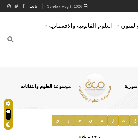
تابعنا:
Sunday, Aug 9, 2026
والفنون
العلوم القانونية والاقتصادية
 سورية
موسوعة العلوم والتقانات
ق
ك
ل
م
ن
هـ
و
ي
متنوع