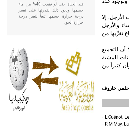
وبوجود عدد
قيد الحياة حتى لو فقدت 40% من ماء
جسمها ويعود ذلك لقدرتها على تغيير
درجة حرارة جسمها تبعاً لتغير درجة
الأرجل. إلا
حرارة الجو،
اء والأرجل
 تقرِّبها من
- هل تعلم أن أبقراط كتب في الطب
أربعة مؤلفات هي: الحكم، الأدلة، تنظيم
 أن التجميع
التغذية، ورسالته في جروح الرأس.
ئات المشية
ويعود له الفضل بأنه حرر الطب من
ن كثيراً من
الدين والفلسفة.
- هل تعلم أن المرجان إفراز حيواني
لمي خاروف
يتكون في البحر ويتركب من مادة
كربونات الكلسيوم، وهو أحمر أو شديد
الحمرة وهو أجود أنواعه، ويمتاز بكبر
الحجم ويسمى الش
- L.Cuénot, L
- R.M.May, La
هل تعلم أن الأبسيد كلمة فرنسية اللفظ