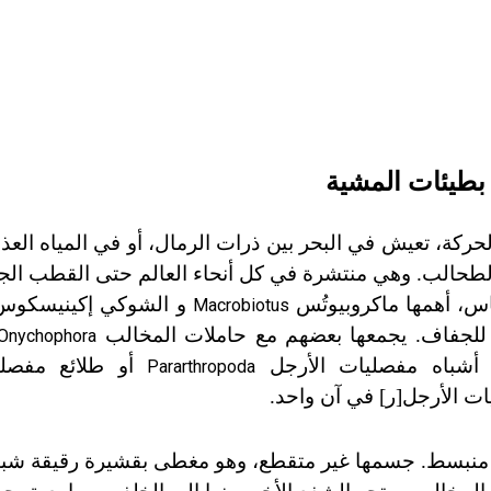
بطيئات المشية
ركة، تعيش في البحر بين ذرات الرمال، أو في المياه العذبة 
لطحالب. وهي منتشرة في كل أنحاء العالم حتى القطب الج
و الشوكي إكينيسكو
Macrobiotus
تها للجفاف. يجمعها بعضهم مع حاملات المخالب
Onychophora
أشباه مفصليات الأرجل
أو طلائع مفصلي
Pararthropoda
ت الأرجل
[
ر
]
في آن واحد.
ها محدب، وبطنها منبسط. جسمها غير متقطع، وهو مغطى بقشيرة رقيقة شب