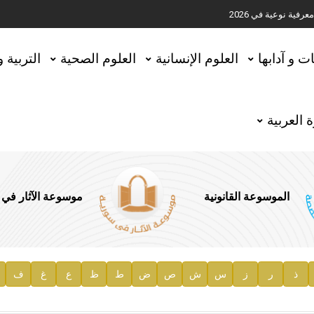
ية نوعية في 2026
تحقيق المخطوطات في العاصمة القطرية الدوحة
ات و آدابها
العلوم الإنسانية
العلوم الصحية
التربية 
 العربية
الموسوعة القانونية
موسوعة الآثار في
ذ
ر
ز
س
ش
ص
ض
ط
ظ
ع
غ
ف
ية