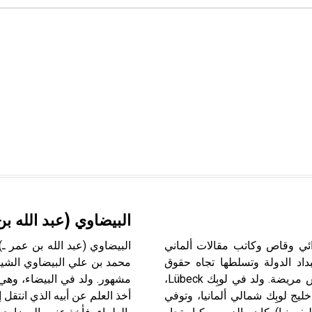
البيضاوي (عبد الله ب
 هاينريش مَن Heinrich Mann ت(1871ـ 1950) روائي وقاص وكاتب مقالات ألماني
بداد الدولة وتسلطها تجاه حقوق
محمد بن علي البيضاوي الشي
المواطنين، وما ينجم عن ذلك من بُنى اجتماعية مفككة ونفوس مريضة. ولد في لوبِك Lübeck،
مشهور. ولد في البيضاء، وهي ب
اً وجمركياً على خليج لوبِك شمالي ألمانيا، وتوفي
أخذ العلم عن أبيه الذي انتقل