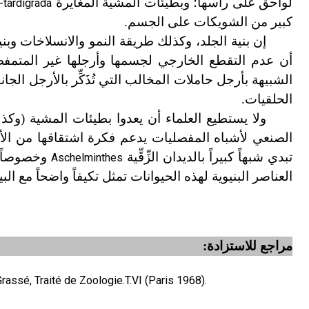
لواحق على رأسها؛ وبطيئات المشية المغايرة
-tardigrada
كبير من الشويكات على الجسم.
إن بنية الجلد، وكذلك طريقة النمو والانسلاخات وبن
أن عدم التقطع الخارجي لجسمها وأرجلها غير المتمفص
الشبيهة بأرجل حاملات المخالب التي تُذَكِّر بالأرجل الجانب
الحلقيات.
ولا يستطيع العلماء أن يعدوا بطيئات المشية (وكذل
الصنعي لأشباه المفصليات يدعم فكرة اشتقاقها من الأ
تبدي شبهاً كبيراً بالديدان الزِّقِّية
وخصوصاً 
Aschelminthes
العناصر البنيوية لهذه الحيوانات تمثل تكيفاً واضحاً مع ال
مراجع
للاستزادة:
assé, Traité de Zoologie.T.VI (Paris 1968).