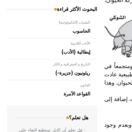
كة الحيوان،
البحوث الأكثر قراءة
التقنيات (التكنولوجية)
الحاسوب
الآداب اللاتينية
إيطالية (الأدب)
التاريخ و الجغرافية و الآثار
متجمعاً في
ريئونيون (جزيرة-)
طبيعية عادت
وات، ويمكن أن تتكرر 14 مرة إبان حياة الحيوان. وهذا
القانون
- هل تعلم أن الأبلق نوع من الفنون
الهندسية التي ارتبطت بالعمارة الإسلامية
القواعد الآمرة
في بلاد الشام ومصر خاصة، حيث يحرص
ت، إضافة إلى
المعمار على بناء مداميكه وخاصة في
الواجهات
هل تعلم؟
 وبعدم وجود
- هل تعلم أن الإبل تستطيع البقاء على