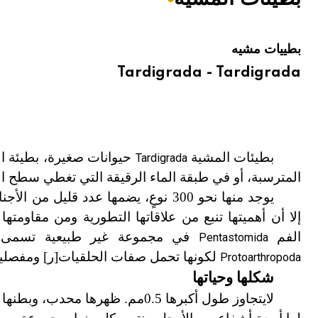
هيئة الموسوعة العربية تطلق موسوعات جديدة في عام 2026
بطييات مشيه
Tardigrada - Tardigrada
بطيئات المشية
حيوانات صغيرة، بطيئة الح
Tardigrada
المترسبة، أو في طبقة الماء الرقيقة التي تغطي سطح ا
يوجد منها نحو 300 نوعٍ، يضمها عدد قليل من الأجناس، أهمها ماكروبيوتُس
إلا أن أهميتها تنبع من علاقاتها التطورية ومن مقاوم
الفم
في مجموعة غير طبيعية تسمى 
Pentastomida
لكونها تحمل صفات الحلقيات
[
ر
]
ومفصليا
Protoarthropoda
شكلها وحياتها
لايتجاوز طول أكبرها 0.5مم. ظهر