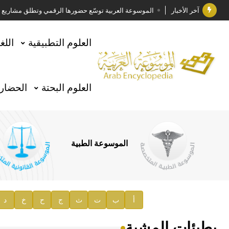
آخر الأخبار
الموسوعة العربية توسّع حضورها الرقمي وتطلق مشاريع معرف
فوز الأستاذ الدكتور وليد محمد السراقبي بجائزة كتارا ل
العلوم التطبيقية
اللغ
جائزة مجمع الملك سلمان العالمي للغة العربية 2025
الأستاذ إياد خالد الطباع مدير عام لهيئة الموسوعة العربية
العلوم البحتة
الحضارة
السيد محمد ياسين صالح وزيرا للثقافة
صدور المجلد الثامن من موسوعة الآثار في سورية
توصيات مجلس الإدارة
الموسوعة الطبية
صدور المجلد السابع من موسوعة الآثار في سورية
صدور المجلد الثامن عشر من الموسوعة الطبية
إعلان..
أ
ب
ت
ث
ج
ح
خ
د
دار الفكر الموزع الحصري لمنشورات هيئة الموسوعة العرب
بطيئات المشية