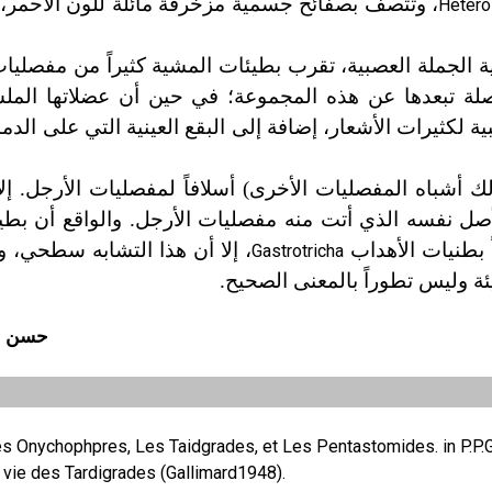
، وتتصف بصفائح جسمية مزخرفة مائلة للون الأحمر، 
Hetero
ية الجملة العصبية، تقرب بطيئات المشية كثيراً من مفصليات 
لة تبعدها عن هذه المجموعة؛ في حين أن عضلاتها الملس
ية لكثيرات الأشعار، إضافة إلى البقع العينية التي على الدماغ
ك أشباه المفصليات الأخرى) أسلافاً لمفصليات الأرجل. إلا
صل نفسه الذي أتت منه مفصليات الأرجل. والواقع أن بطي
بطنيات الأهداب
، إلا أن هذا التشابه سطحي، وأ
Gastrotricha
بيئة وليس تطوراً بالمعنى الصحيح.
حسن ح
es Onychophpres, Les Taidgrades, et Les Pentastomides. in P.P.Gr
 vie des Tardigrades (Gallimard1948).