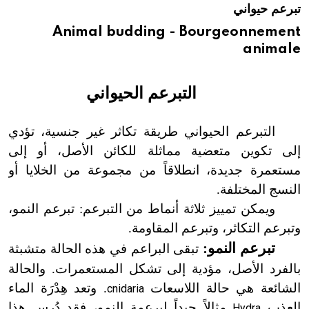
تبرعم حيواني
هيئة الموسوعة العربية تطلق موسوعات جديدة في عام 2026
Animal budding - Bourgeonnement
animale
التبرعم الحيواني
التبرعم الحيواني طريقة تكاثر غير جنسية، تؤدي
إلى تكوين متعضية مماثلة للكائن الأصل، أو إلى
مستعمرة جديدة، انطلاقاً من مجموعة من الخلايا أو
النسج المختلفة.
ويمكن تمييز ثلاثة أنماط من التبرعم: تبرعم النمو،
وتبرعم التكاثر، وتبرعم المقاومة.
تبرعم النمو:
تبقى البراعم في هذه الحالة متشبثة
بالفرد الأصل، مؤدية إلى تشكل المستعمرات. والحالة
الشائعة هي حالة اللاسعات
. وتعد هِدْرَة الماء
cnidaria
العذب
مثالاً جيداً لبرعمة النمو، فقد دُرِس هذا
Hydra