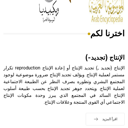
من مادة كربونات الكلسيوم، وهو أحمر أو شديد الحمرة وهو
أجود أنواعه، ويمتاز بكبر الحجم ويسمى الش
اخترنا لكم
هل تعلم أن الأبسيد كلمة فرنسية اللفظ تم اعتمادها مصطلحاً
أثرياً يستخدم في العمارة عموماً وفي العمارة الدينية الخاصة
بالكنائس خصوصاً، وفي الإنكليزية أب
الإنتاج (تجديد-)
الإنتاج (تجديد ـ) تجديد الإنتاج أو إعادة الإنتاج reproduction تكرار
مستمر لعملية الإنتاج. ويؤلف تجديد الإنتاج ضرورة موضوعية لوجود
المجتمع البشري وتطوره بصرف النظر عن الطبيعة الاجتماعية
- هل تعلم أن أبجر Abgar اسم معروف جيداً يعود إلى عدد من
الملوك الذين حكموا مدينة إديسا (الرها) من أبجر الأول وحتى
لعملية الإنتاج. ويتحدد جوهر تجديد الإنتاج بحسب طبيعة أسلوب
التاسع، وهم ينتسبون إلى أسرة أوسروين
الإنتاج السائد في المجتمع الذي يبرز وحدة مكونات الإنتاج
الاجتماعي أي القوى المنتجة وعلاقات الإنتاج.
اقرأ المزيد
- هل تعلم أن الأبجدية الكنعانية تتألف من /22/ علامة كتابية