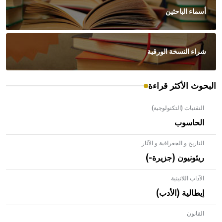
أسماء الباحثين
شراء النسخة الورقية
البحوث الأكثر قراءة
التقنيات (التكنولوجية)
الحاسوب
التاريخ و الجغرافية و الآثار
ريئونيون (جزيرة-)
الآداب اللاتينية
إيطالية (الأدب)
القانون
- هل تعلم أن الأبلق نوع من الفنون الهندسية التي ارتبطت