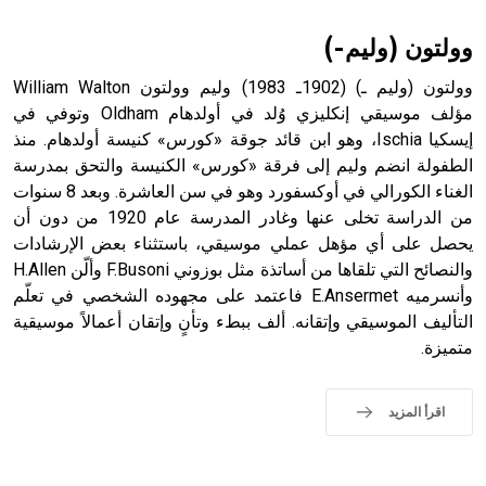
sign تكتب منفصلة غير متصلة، وتعتمد المبدأ الأكوروفوني،
حيث تقتصر القيمة الصوتية للعلامة الك
وولتون (وليم-)
وولتون (وليم ـ) (1902ـ 1983) وليم وولتون William Walton
مؤلف موسيقي إنكليزي وُلد في أولدهام Oldham وتوفي في
إيسكيا Ischia، وهو ابن قائد جوقة «كورس» كنيسة أولدهام. منذ
الطفولة انضم وليم إلى فرقة «كورس» الكنيسة والتحق بمدرسة
الغناء الكورالي في أوكسفورد وهو في سن العاشرة. وبعد 8 سنوات
من الدراسة تخلى عنها وغادر المدرسة عام 1920 من دون أن
يحصل على أي مؤهل عملي موسيقي، باستثناء بعض الإرشادات
والنصائح التي تلقاها من أساتذة مثل بوزوني F.Busoni وألّن H.Allen
وأنسرميه E.Ansermet فاعتمد على مجهوده الشخصي في تعلّم
التأليف الموسيقي وإتقانه. ألف ببطء وتأنٍ وإتقان أعمالاً موسيقية
متميزة.
اقرأ المزيد