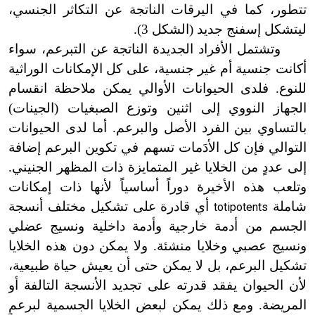
تتطور، كما في اليرقات الناتجة عن التكاثر الجنسي،
ليتشكل إسفنج جديد (الشكل 3).
وتشتمل الأفراد الجديدة الناتجة عن التبرعم، سواء
أكانت جنسية أم غير جنسية، على كل الإمكانات الوراثية
للنوع. فلدى الحيوانات الأوالي يمكن ملاحظة انقسام
الجهاز النووي إلى اثنين وتوزع الصبغيات (الجينات)
بالتساوي بين الفرد الأصل والبرعم. أما لدى الحيوانات
التوالي فإن كل الأدَمات تسهم في تكوين البرعم إضافة
إلى عددٍ من الخلايا غير المتمايزة ذات المظهر الجنيني.
وتلعب هذه الأخيرة دوراً أساسياً لأنها ذات إمكانات
شاملة
أي قادرة على تشكيل مختلف أنسجة
totipotents
الجسم من أدمة خارجية وأدمة داخلية ونسيج عضلي
ونسيج عصبي وخلايا منشئة. ولا يمكن دون هذه الخلايا
تشكيل البرعم، بل لا يمكن حتى أن يعيش حياة طبيعية،
لأن الحيوان يفقد قدرته على تجديد الأنسجة التالفة أو
المريضة. ومع ذلك يمكن لبعض الخلايا الجسمية لبرعمٍ