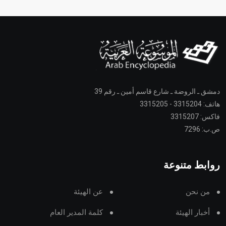
دمشق ـ الروضة ـ شارع قاسم أمين ـ رقم 39
هاتف: 3315204 - 3315205
فاكس: 3315207
ص.ب: 7296
روابط متنوعة
من نحن
عن الهيئة
أخبار الهيئة
كلمة المدير العام