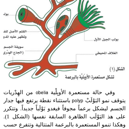
وفي حالة مستعمرة الأوبِلْية
من الهِدْريات
obelia
يتوقف نمو البَوْلَبْ
باستثناء نقطة يرتفع فيها جدار
polyp
الجسم ليشكل برعماً مجوفاً فيغدو بَوْلَباً جديداً. وتتكرر
على هذ البَوْلَب الظاهرة السابقة نفسها (الشكل 1).
وهكذا تنمو المستعمرة بالبرعمة المتتالية وتتفرع حسب