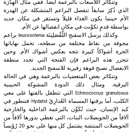
وتتكاثر اللاسعات بالبرعمة أيضاً. ففي مثال الهِدْرَة
الذي ذُكِرَ سابقاً تنفصل البراعم المتشكلة عن الهدرة
الأم حينما يكون الغذاء قليلاً وتستقر في مكان جديد
بواسطة قدمٍ تكوَّنت في مكان انفصالها عن الأم.
وكذلك يرسل الاسفنج اللَّقْصَلِينَة
براعم
leucosolenia
مجوفة من نقاط مختلفة من سطحه، تحمل نهاياتها
الحرة أشواكاً كبيرة تتجه بعكس أشواك الأم. وحين
تتحرر هذه البراعم فإن الفتحة التي تحدد منطقة
الانفصال تصبح فوهة زفيرية للاسفنج الجديد.
وتتكاثر بعض المتعضيات بالبرعمة وهي في الحالة
اليرقية. ومثال ذلك الدودة المشوكة الحبيبية
التي تتطفل بالفتها على معي
Echinococcus granulosus
الكلب، أما يرقتها المسماة العُدارِيّ
فتتطور في
Hydatid
كبد الإنسان، حيث تُكَوِّن بالبرعمة الداخلية والخارجية
آلافاً من الحويصلات البنات، التي تعطي بدورها آلافاً من
الحويصلات المنتشة يشتمل كل منها على نحو 20 رُؤَيساً