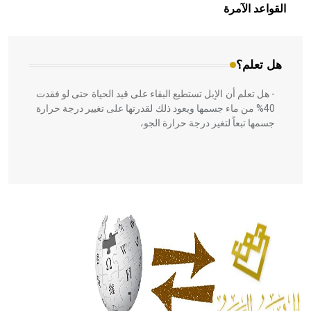
بالعمارة الإسلامية في بلاد الشام ومصر خاصة، حيث يحرص
القواعد الآمرة
المعمار على بناء مداميكه وخاصة في الواجهات
هل تعلم؟
- هل تعلم أن الإبل تستطيع البقاء على قيد الحياة حتى لو فقدت
40% من ماء جسمها ويعود ذلك لقدرتها على تغيير درجة حرارة
جسمها تبعاً لتغير درجة حرارة الجو،
- هل تعلم أن أبقراط كتب في الطب أربعة مؤلفات هي:
الحكم، الأدلة، تنظيم التغذية، ورسالته في جروح الرأس. ويعود
له الفضل بأنه حرر الطب من الدين والفلسفة.
- هل تعلم أن المرجان إفراز حيواني يتكون في البحر ويتركب