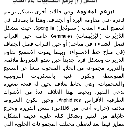
تبرعم المقاومة:
وفي حالات أخرى تتشكل براعم
قادرة على مقاومة البرد أو الجفاف. وهذا ما يصادف في
اسفنج الماء العذب (إسبونْجِل)
، حيث تتشكل
Spongilla
الدُرَيْرات (البُرَيْهمات)
خاصة حين اقتراب
Gemmules
فصل الشتاء ( في مناخنا) أو حين اقتراب فصل الجفاف
(في مناخ خط الاستواء). وبينما يموت الإسفنج تقاوم
الدريرات وتشكل فرداً جديداً حين تغدو الشروط ملائمة.
والدريرة مجموعة من الخلايا المتحولة تنشأ عن النسيج
المتوسط، وتكون غنية بالسكريات البروتينية
والشحميات، وهي تحاط بغلاف ثخين له فتحة صغيرة
تدعى النقير. ويحيط بهذا الغلاف عددٌ من الأشواك
الطرفية الأقراص
. وحين تكون الشروط
Anphidiscs
ملائمة (حرارة أعلى من 16ْس) تنتش الدريرة وتخرج
خلاياها من النقير وتشكل كتلة خلوية عديمة الشكل،
تتمايز فيما بعد لتعطي مختلف المجموعات الخلوية التي