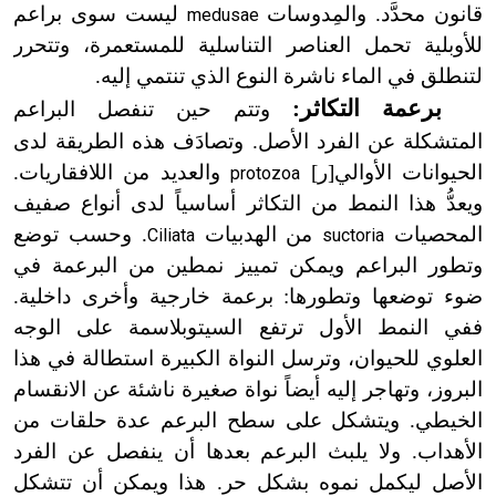
قانون محدَّد. والمِدوسات
ليست سوى براعم
medusae
للأوبلية تحمل العناصر التناسلية للمستعمرة، وتتحرر
لتنطلق في الماء ناشرة النوع الذي تنتمي إليه.
برعمة التكاثر:
وتتم حين تنفصل البراعم
المتشكلة عن الفرد الأصل. وتصادَف هذه الطريقة لدى
الحيوانات الأوالي[ر]
والعديد من اللافقاريات.
protozoa
ويعدُّ هذا النمط من التكاثر أساسياً لدى أنواع صفيف
المحصيات
من الهدبيات
. وحسب توضع
Ciliata
suctoria
وتطور البراعم ويمكن تمييز نمطين من البرعمة في
ضوء توضعها وتطورها: برعمة خارجية وأخرى داخلية.
ففي النمط الأول ترتفع السيتوبلاسمة على الوجه
العلوي للحيوان، وترسل النواة الكبيرة استطالة في هذا
البروز، وتهاجر إليه أيضاً نواة صغيرة ناشئة عن الانقسام
الخيطي. ويتشكل على سطح البرعم عدة حلقات من
الأهداب. ولا يلبث البرعم بعدها أن ينفصل عن الفرد
الأصل ليكمل نموه بشكل حر. هذا ويمكن أن تتشكل