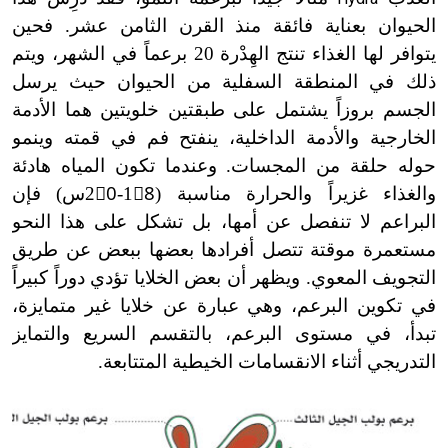
الحيوان بعناية فائقة منذ القرن الثامن عشر. فحين
يتوافر لها الغذاء تنتج الهِدْرة 20 برعماً في الشهر، ويتم
ذلك في المنطقة السفلية من الحيوان حيث يرسل
الجسم بروزاً يشتمل على طبقتين خلويتين هما الأدمة
الخارجية والأدمة الداخلية، ينفتح فم في قمته وينمو
حوله حلقة من المجسات. وعندما تكون المياه هادئة
والغذاء غزيراً والحرارة مناسبة (18ْ
-
20ْس) فإن
البراعم لا تنفصل عن أمها، بل تشكل على هذا النحو
مستعمرة موقتة تتصل أفرادها بعضها ببعض عن طريق
التجويف المعوي. ويظهر أن بعض الخلايا تؤدي دوراً كبيراً
في تكوين البرعم، وهي عبارة عن خلايا غير متمايزة،
تبدأ، في مستوى البرعم، بالتقسم السريع والتمايز
التدريجي أثناء الانقسامات الخيطية المتتابعة.