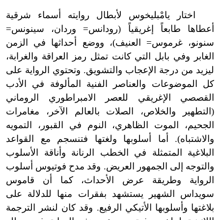
اختار يامْبليخوس لأبطال روايته أسماء شرقية
أعطاها طابعاً إغريقياً (رودانس= وردان، سينونس=
سنونو، غرموس= العنيف)، ووضع أحداثها في الزمن
الغابر وفي بابل التي كانت تمثل رمز العراقة والغرابة،
ليزيد من درجة الإعجاب والتشويق. وتحتوي الرواية على
كل الموضوعات والعناصر الفنية المألوفة في الأدب
القصصي الإغريقي للعصر الامبراطوري الروماني
(التطهير والخلاص، الصلات بالعالم الآخر، مغامرات
الجحيم، الموت الظاهري، النوم في القبور، التمويه
والاشتباه). أما أسلوبها ولغتها فتنسجم مع القواعد
البلاغية المتمثلة في الخطب الرنانة وأناقة الأسلوب
والتوجه إلى الجمهور العريض. وقد مدح فوتيوس أسلوب
الرواية وطريقة عرض الأحداث، كما أن قاموس
سويداس الشهير يستشهد بفقرات منها للدلالة على
بلاغتها وأسلوبها الأتيكي الرفيع. وقد كان لنشر الترجمة