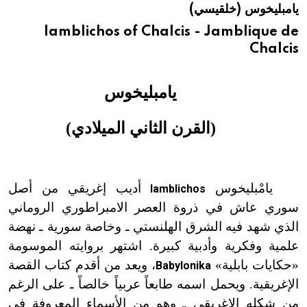
يامبليخوس (خلقيسي)
هيئة الموسوعة العربية تطلق موسوعات جديدة في عام 2026
Iamblichos of Chalcis - Jamblique de
Chalcis
يامبليخوس
(القرن الثاني الميلادي)
يامْبليخوس
أديب إغريقي من أصل
Iamblichos
سوري عاش في ذروة العصر الامبراطوري الروماني
الذي شهد فيه الشرق الهلنستي ـ وخاصة سورية ـ نهضة
علمية وفكرية وأدبية كبيرة. اشتهر بروايته الموسومة
«حكايات بابلية»
، ويعد من أقدم كتاب القصة
Babylonika
الإغريقية. ويحمل اسمه طابعاً عربياً خالصاً ـ على الرغم
من شكله الإغريقي ـ وهو من الأسماء المعروفة في