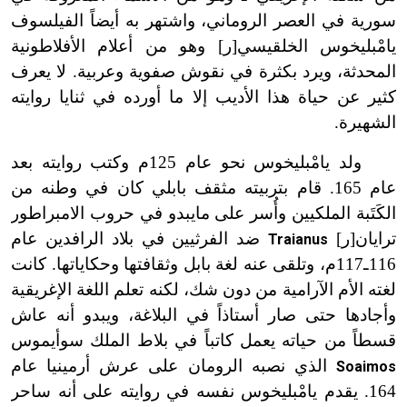
سورية في العصر الروماني، واشتهر به أيضاً الفيلسوف
يامْبليخوس الخلقيسي[ر] وهو من أعلام الأفلاطونية
المحدثة، ويرد بكثرة في نقوش صفوية وعربية. لا يعرف
كثير عن حياة هذا الأديب إلا ما أورده في ثنايا روايته
الشهيرة.
ولد يامْبليخوس نحو عام 125م وكتب روايته بعد
عام 165. قام بتربيته مثقف بابلي كان في وطنه من
الكَتَبة الملكيين وأُسر على مايبدو في حروب الامبراطور
ترايان[ر]
ضد الفرثيين في بلاد الرافدين عام
Traianus
116ـ117م، وتلقى عنه لغة بابل وثقافتها وحكاياتها. كانت
لغته الأم الآرامية من دون شك، لكنه تعلم اللغة الإغريقية
وأجادها حتى صار أستاذاً في البلاغة، ويبدو أنه عاش
قسطاً من حياته يعمل كاتباً في بلاط الملك سوأيموس
الذي نصبه الرومان على عرش أرمينيا عام
Soaimos
164. يقدم يامْبليخوس نفسه في روايته على أنه ساحر