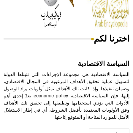
- هل تعلم أن المرجان إفراز حيواني يتكون في البحر ويتركب
من مادة كربونات الكلسيوم، وهو أحمر أو شديد الحمرة وهو
أجود أنواعه، ويمتاز بكبر الحجم ويسمى الش
اخترنا لكم
هل تعلم أن الأبسيد كلمة فرنسية اللفظ تم اعتمادها مصطلحاً
أثرياً يستخدم في العمارة عموماً وفي العمارة الدينية الخاصة
بالكنائس خصوصاً، وفي الإنكليزية أب
السياسة الاقتصادية
السياسة الاقتصادية هي مجموعة الإجراءات التي تتبناها الدولة
لتسهيل عملية تحقيق الأهداف المرغوبة في المجال الاقتصادي،
وضمان تنفيذها. وإذا كانت تلك الأهداف تمثل أولويات يراد الوصول
- هل تعلم أن أبجر Abgar اسم معروف جيداً يعود إلى عدد من
الملوك الذين حكموا مدينة إديسا (الرها) من أبجر الأول وحتى
إليها، فإن السياسة الاقتصادية economic policy تعدّ إحدى أهم
التاسع، وهم ينتسبون إلى أسرة أوسروين
الأدوات التي يؤدي استخدامها وتطبيقها إلى تحقيق تلك الأهداف
وفق الأولويات المعتمدة بأفضل الشروط، أي في إطار الاستغلال
الأمثل للموارد المتاحة أو المتوقع إتاحتها.