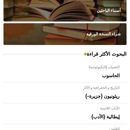
أسماء الباحثين
شراء النسخة الورقية
البحوث الأكثر قراءة
التقنيات (التكنولوجية)
الحاسوب
التاريخ و الجغرافية و الآثار
ريئونيون (جزيرة-)
الآداب اللاتينية
إيطالية (الأدب)
القانون
- هل تعلم أن الأبلق نوع من الفنون الهندسية التي ارتبطت