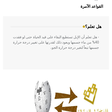
بالعمارة الإسلامية في بلاد الشام ومصر خاصة، حيث يحرص
القواعد الآمرة
المعمار على بناء مداميكه وخاصة في الواجهات
هل تعلم؟
- هل تعلم أن الإبل تستطيع البقاء على قيد الحياة حتى لو فقدت
40% من ماء جسمها ويعود ذلك لقدرتها على تغيير درجة حرارة
جسمها تبعاً لتغير درجة حرارة الجو،
- هل تعلم أن أبقراط كتب في الطب أربعة مؤلفات هي:
الحكم، الأدلة، تنظيم التغذية، ورسالته في جروح الرأس. ويعود
له الفضل بأنه حرر الطب من الدين والفلسفة.