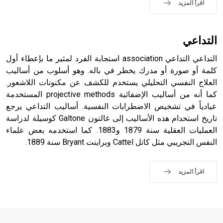
- هل تعلم أن الأبجدية الكنعانية تتألف من /22/ علامة كتابية
اقرأ المزيد
sign تكتب منفصلة غير متصلة، وتعتمد المبدأ الأكوروفوني،
حيث تقتصر القيمة الصوتية للعلامة الك
التداعي
التداعي التداعي association استجابة الفرد لمثير ما بإعطاء أول
كلمة أو صورة أو مدرك يخطر في باله. وهو أسلوب من أساليب
العلاج النفسي التحليلي يستخدم للكشف عن مكنونات اللاشعور.
كما أنه من أساليب الإضفائية projective methods المستخدمة
عيادياً في تشخيص الاضطرابات النفسية. أساليب التداعي يرجع
تاريخ استخدام هذه الأساليب إلى غالتون Galtone كوسيلة لدراسة
العمليات العقلية سنة 1879 و1883. كما استخدمه بعض علماء
النفس التجريبي مثل كاتل Cattel وبراينت Bryant سنة 1889.
اقرأ المزيد