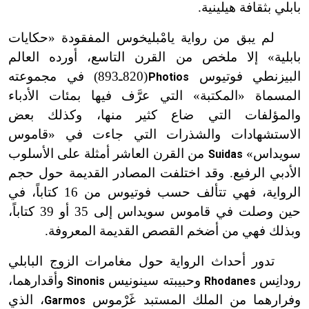
بابلي بثقافة هيلينية.
لم يبق من رواية يامْبليخوس المفقودة «حكايات
بابلية» إلا ملخص من القرن التاسع، أورده العالم
البيزنطي فوتيوس
(820ـ893) في مجموعته
Photios
ت
المسماة «المكتبة» التي عرَّف فيها بمئات الأدباء
والمؤلفات التي ضاع كثير منها، وكذلك بعض
الاستشهادات والشذرات التي جاءت في «قاموس
سويداس»
من القرن العاشر أمثلة على الأسلوب
Suidas
الأدبي الرفيع. وقد اختلفت المصادر القديمة حول حجم
الرواية، فهي تتألف حسب فوتيوس من 16 كتاباً، في
حين وصلت في قاموس سويداس إلى 35 أو 39 كتاباً،
وبذلك فهي من أضخم القصص القديمة المعروفة.
تدور أحداث الرواية حول مغامرات الزوج البابلي
رودانِس
وحبيبته سينونيس
وأقدارهما،
Sinonis
Rhodanes
وفرارهما من الملك المستبد غَرْموس
، الذي
Garmos