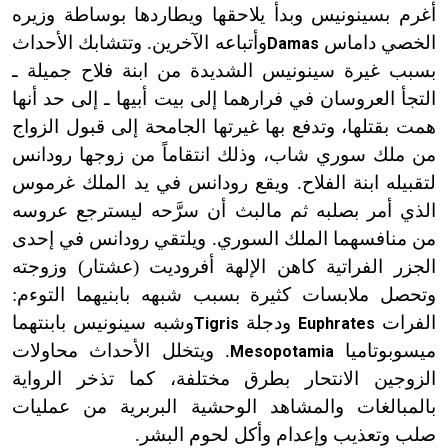
أغرم بسينونيس وبدأ يلاحقها ويطاردها بوساطة وزيره
الخصي داماس
وأتباعه الآخرين. وتتشابك الأحداث
Damas
بسبب غيرة سينونيس الشديدة من ابنة فلاح جميلة ـ
التجأ العروسان في فرارهما إلى بيت أبيها ـ إلى حد أنها
همت بقتلها، وتدفع بها غيرتها الجامحة إلى قبول الزواج
من ملك سوري شاب، وذلك انتقاماً من زوجها رودانس
لتقبيله ابنة الفلاح. ويقع رودانس في يد الملك غرموس
الذي أمر بصلبه ثم مالبث أن سرَّحه ليسترجع عروسه
من منافسهما الملك السوري. ويلتقي رودانس في إحدى
الجزر الفراتية كاهن الإلهة أفروديت (عشتار) وزوجته
وتحصل ملابسات كثيرة بسبب شبهه بابنيهما التوءم:
الفرات
ودجلة
وشبه سينونيس بابنتهما
Tigris
Euphrates
ميسوبوتاميا
. ويتخلل الأحداث محاولات
Mesopotamia
الزوجين الانتحار بطرق مختلفة، كما تذخر الرواية
بالمبالغات والمشاهد الوحشية البربرية من عمليات
صلب وتعذيب وإعدام وأكل لحوم البشر.