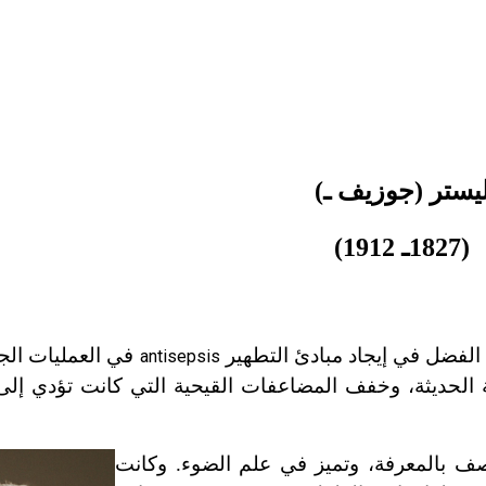
يستر (جوزيف ـ)
(1827ـ 1912)
 الفضل في إيجاد مبادئ التطهير
في العمليات الج
antisepsis
احة الحديثة، وخفف المضاعفات القيحية التي كانت تؤدي إل
صف بالمعرفة، وتميز في علم الضوء. وكانت