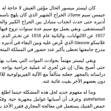
كان ليستر ميسور الحال مؤَمَن العيش لا حاجة له
جيمس سيم
الجراح الشهير الذي كان يلهج باسم
J.Syme
أدنبره حتى حدث انجذاب متبادل بين الجراح الكبير والط
المستشفى. وبقي يعمل مع سيم عدة سنوات تزوج فيها ابن
غلاسكو
الذي عُرض عليه وبين البقاء في أدنبره 
Glascow
مدرج جامعتها تحظى بأكبر عدد حضور في المملكة المتح
وبقي ليستر مهتماً بحوادث الموات التي يصاب بها
حتى أصبح يقال: إن مَن تُجرى له عملية جراحية يواجه
دراساته بالمجهر جعلته متآلفاً مع الآلية الفيزيولوحي
دون بعضهم الآخر بقيت غائبة عنه.
وبدا له مفهوم جديد لحل هذه المشكلة حينما اطلع عام 1865 على أعمال باستور التي تتصل با
، وعرف أن أسبابها عوامل مجهرية حية. وفكر
putrefaction
حمض الفنيك يستعمل في معالجة المجاري فقرر الأخذ به