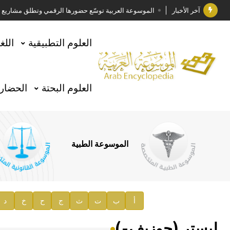
آخر الأخبار
الموسوعة العربية توسّع حضورها الرقمي وتطلق مشاريع معرف
فوز الأستاذ الدكتور وليد محمد السراقبي بجائزة كتارا ل
العلوم التطبيقية
اللغ
جائزة مجمع الملك سلمان العالمي للغة العربية 2025
الأستاذ إياد خالد الطباع مدير عام لهيئة الموسوعة العربية
العلوم البحتة
الحضارة
السيد محمد ياسين صالح وزيرا للثقافة
صدور المجلد الثامن من موسوعة الآثار في سورية
توصيات مجلس الإدارة
الموسوعة الطبية
صدور المجلد السابع من موسوعة الآثار في سورية
صدور المجلد الثامن عشر من الموسوعة الطبية
إعلان..
أ
ب
ت
ث
ج
ح
خ
د
دار الفكر الموزع الحصري لمنشورات هيئة الموسوعة العرب
ليستر (جوزيف-)