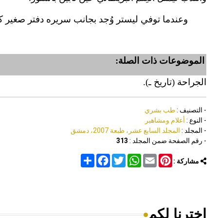
وعندما توفي ليستر وُجد بجانب سريره دفتر صغير 
الموضوعات ذات الصلة:
الجراحة (تاريخ ـ).
- التصنيف :
طب بشري
- النوع :
أعلام ومشاهير
- المجلد :
المجلد السابع عشر، طبعة 2007، دمشق
- رقم الصفحة ضمن المجلد :
313
Share
Facebook
Twitter
WhatsApp
Email
Pinterest
مشاركة :
اخترنا لكم