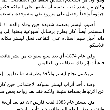
gauze
وكان من شدة ثقته بنفسه أن طبقها على الملكة فكتوري
جرثوماً واحداً وحصل على مزروع نقي منه وحده، باستعما
أصيب ليستر بصدمة شديدة حين وفاة والده، إذ لم
المستمر أيضاً. كان يطرح برسائل أسبوعية يبعثها إلى وا
ذاته أحيل سيم أستاذه على التقاعد، فحل ليستر مكانه 
غلاسكو.
وفي عام 1874- أي بعد سبع سنوات من نشر
فنشأت إثر ذلك صداقة بين العالمين.
لم يكتمل نجاح ليستر والأخذ بطريقته «بالتطهير» إلا في عام 1877 حينما شغل كر
وصف أحد أتراب ليستر سلوكه الاجتماعي حين كان ط
عن الارتباط بصداقة متينة. ولكنه فقد بعد زواجه بعض صر
منح ليستر عام 1883 لقب فارس
، ثم بعد أربعة
Sir
وانتدب ليمثل العِلم البريطاني حين تأبين باستور.