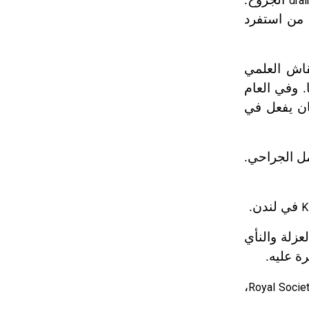
dra
 من استفرد
قاش العلمي
. وفي العام
ان يفعل في
عمل الجراحي.
في لندن.
K
زلة والنأي
ة عليه.
،
Royal Socie