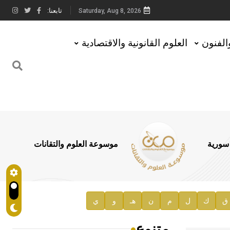
تابعنا:
Saturday, Aug 8, 2026
والفنون
العلوم القانونية والاقتصادية
 سورية
موسوعة العلوم والتقانات
ق
ك
ل
م
ن
هـ
و
ي
متنوع