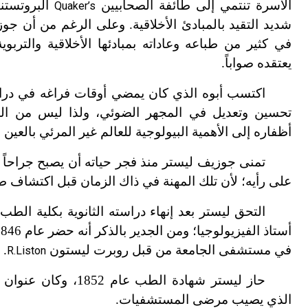
الأسرة تنتمي إلى طائفة الصحابيين
البروتستن
Quaker’s
شديد التقيد بالمبادئ الأخلاقية. وعلى الرغم من أن جو
في كثير من طباعه وعاداته بمبادئها الأخلاقية والتربو
يعتقده صواباً.
اكتسب أبوه الذي كان يمضي أوقات فراغه في درا
تحسين وتعديل في المجهر الضوئي، ولذا ليس من ال
أظفاره إلى الأهمية البيولوجية للعالم غير المرئي بالعين
تمنى جوزيف ليستر منذ فجر حياته أن يصبح جراحاً 
على رأيه؛ لأن تلك المهنة في ذاك الزمان قبل اكتشاف طرق
التحق ليستر بعد إنهاء دراسته الثانوية بكلية الطب
في مستشفى الجامعة من قبل روبرت ليستون
.
R.Liston
حاز ليستر شهادة الطب عام 1852، وكان عنوان رسالته الجامعية (أطروحته) «موات
الذي يصيب مرضى المستشفيات.