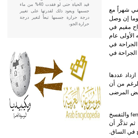
قيد الحياة حتى لو فقدت 40% من ماء
ي شهراً مع
جسمها ويعود ذلك لقدرتها على تغيير
درجة حرارة جسمها تبعاً لتغير درجة
وما إن وصل
حرارة الجو،
راح مقيم في
الأولى عام
أن يختار بين كرسي الجراحة في
- هل تعلم أن أبقراط كتب في الطب
أربعة مؤلفات هي: الحكم، الأدلة، تنظيم
 الجراحة في
التغذية، ورسالته في جروح الرأس.
ويعود له الفضل بأنه حرر الطب من
الدين والفلسفة.
زداد عددها
لرغم من أن
- هل تعلم أن المرجان إفراز حيواني
 بعض المرضى
يتكون في البحر ويتركب من مادة
كربونات الكلسيوم، وهو أحمر أو شديد
الحمرة وهو أجود أنواعه، ويمتاز بكبر
والتفسخ
fer
الحجم ويسمى الش
م تذكّر أن
 في الساق.
هل تعلم أن الأبسيد كلمة فرنسية اللفظ