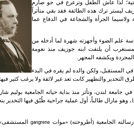
تية؛ لذا عاش الطفل وترعرع في جو صارم
زيف ليستر ترك هذه الطائفة فقد بقي متأثراً
ية ولاسيما الجرأة والشجاعة في الدفاع عما
سة علم الضوء وأجهزته شهرة لما أدخله من
مستغرب أن يلتفت ابنه جوزيف منذ نعومة
 المجردة ويكشفه المجهر.
في المستقبل، ولكن والده لم يقره في البدء
 التخدير والتطهير كانت تعد غير لائقة ولا يرغب كثير فيها.
 في جامعة لندن، وتأثر منذ بداية حياته الجامعية بوليم شا
أستاذ الفيزيولوجيا؛ ومن الجدير بالذكر أنه حضر عام 1846، وهو مازال طالباً، أول عملية جراحية طُبّق فيها ا
المستشفى» 
gangrene