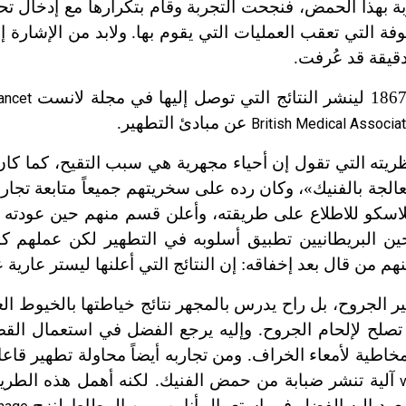
بهذا الحمض، فنجحت التجربة وقام بتكرارها مع إدخال ت
ة التي تعقب العمليات التي يقوم بها. ولابد من الإشارة إل
دقيقة قد عُرفت.
ancet
عن مبادئ التطهير.
British Medical Associat
ريته التي تقول إن أحياء مجهرية هي سبب التقيح، كما كا
الجة بالفنيك»، وكان رده على سخريتهم جميعاً متابعة تجارب
اسكو للاطلاع على طريقته، وأعلن قسم منهم حين عودته إل
 البريطانيين تطبيق أسلوبه في التطهير لكن عملهم كان
منهم من قال بعد إخفاقه: إن النتائج التي أعلنها ليستر عارية
 الجروح، بل راح يدرس بالمجهر نتائج خياطتها بالخيوط ال
ا تصلح لإلحام الجروح. وإليه يرجع الفضل في استعمال ال
خاطية لأمعاء الخراف. ومن تجاربه أيضاً محاولة تطهير قاع
آلية تنشر ضبابة من حمض الفنيك. لكنه أهمل هذه الطريقة
عود إليه الفضل في استعمال أنابيب من المطاط لنزح