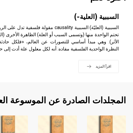
السببية (العلية-)
السببية (العليّة) السببية causality مقولة ف
تحتم الواحدة منها (وتسمى السبب أو العلة) الظاهرة الأخرى (ا
الأثر). وهي مبدأ أساسي للتصورات عن العالم، «فلكل حادث
النظرة الواحدية الفلسفية مفاده: أنه لكل معلول علة أدت إلى حد
اقرأ المزيد
المجلدات الصادرة عن الموسوعة الع