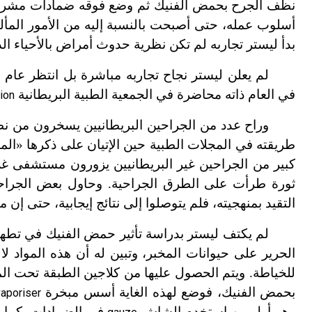
نظف الجرح بحمض الفنيك ثم وضع فوقه ضمادات مشربة 
أسلوب عمله، حتى أصبحت بالنسبة إليه من الأمور المألوف
بدأ ليستر تجاربه لم تكن نظرية حدوث أمراض بالأحياء ال
لم يعلن ليستر نجاح تجاربه مباشرة بل انتظر عام 1867 لينشر النتائج التي توصل إليها في مجلة لانست
في العام ذاته محاضرة في الجمعية الطبية البريطانية
ion
وراح عدد من الجراحين البريطانيين يسخرون من نظ
طريقته في المجلات الطبية حين الإتيان على ذكرها «المع
كبير من الجراحين غير البريطانيين يزورون مستشفى غل
ثورة طرأت على الطرق الجراحية. وحاول بعض الجراحين
التقيد بمنهجيته، فلم يتوصلوا إلى نتائج إيجابية، حتى إن 
لم يكتف ليستر بدراسة تأثير حمض الفنيك في تطهير
الحرير على حيوانات المخبر، وتبين له أن هذه المواد ل
للخياطة. ويتم الحصول عليها من كلاجين الطبقة تحت الم
بحمض الفنيك، فوضع لهذه الغاية أسس مبخرة
vaporiser
وهو أول من استخدم الشاش
في الضمادات. كما ي