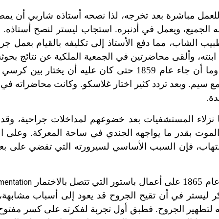
 للعمل مباشرة بعد تخرجه، لذا نصحه أستاذه شاربي أن يمض
ه الجميع، ويعمل في أدنبره. استجاب ليستر لنصح أستاذه. 
بيب الشاب، مما دفع الأستاذ إلى تكليفه بالقيام بعمل ج
ته، وألقى محاضرتين في الجمعية الملكية عن نتائج بحوثه 
1857 عن الالتهابات، والثانية عام 1858 عن تخـثر الدم. وما أن جاء عام 1859 حتى كان عليه 
مع سيم. وبعد تردد كثير اختار غلاسكو. وكانت محاضراته في
دة.
 نزلاء المستشفيات بعد خضوعهم لمداخلات جراحية، وقد ا
 الموت بقدر ما يواجهه الجندي في ساحة المعركة. وعلى ا
ة للالتهاب، فإن السبب الأساسي لسيرورته التي تقضي على
لاختمار
mentation
 ليستر في أن تقيح الجروح قد يعود إلى أسباب مشابهة، ث
 لتطهير الجروح. فطبق أول تجربة لفكرته على كسر مفتوح