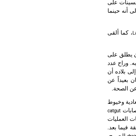
حسينات على
تم اعتمادها مصطلحاً أثرياً يستخدم في
ى أنه حينما
العمارة عموماً وفي العمارة الدينية
الخاصة بالكنائس خصوصاً، وفي
الإنكليزية أب
، كما ألقى
L
- هل تعلم أن أبجر Abgar اسم معروف
جيداً يعود إلى عدد من الملوك الذين
ن يطلق على
حكموا مدينة إديسا (الرها) من أبجر الأول
ه. وراح عدد
وحتى التاسع، وهم ينتسبون إلى أسرة
أوسروين
ى بلاده أن
 بعيداً عن
 عن الصحة.
- هل تعلم أن الأبجدية الكنعانية تتألف من
/22/ علامة كتابية sign تكتب منفصلة
عادية وخيوط
غير متصلة، وتعتمد المبدأ الأكوروفوني،
حيث تقتصر القيمة الصوتية للعلامة الك
قصابات
catgut
ات العمليات
 فيما بعد.
الجروح.