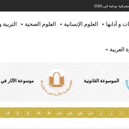
ية نوعية في 2026
تحقيق المخطوطات في العاصمة القطرية الدوحة
ات و آدابها
العلوم الإنسانية
العلوم الصحية
التربية 
 العربية
الموسوعة القانونية
موسوعة الآثار في
ذ
ر
ز
س
ش
ص
ض
ط
ظ
ع
غ
ف
ية