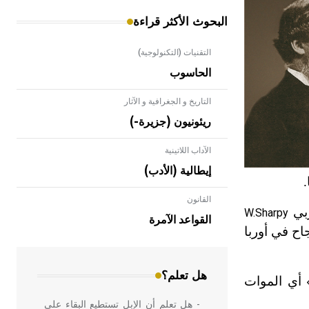
البحوث الأكثر قراءة
التقنيات (التكنولوجية)
الحاسوب
التاريخ و الجغرافية و الآثار
ريئونيون (جزيرة-)
الآداب اللاتينية
إيطالية (الأدب)
القانون
- هل تعلم أن الأبلق نوع من الفنون
ربي
W.Sharpy
الهندسية التي ارتبطت بالعمارة الإسلامية
القواعد الآمرة
لتخدير بنجاح في أوربا
في بلاد الشام ومصر خاصة، حيث يحرص
المعمار على بناء مداميكه وخاصة في
الواجهات
هل تعلم؟
أي الموات
- هل تعلم أن الإبل تستطيع البقاء على