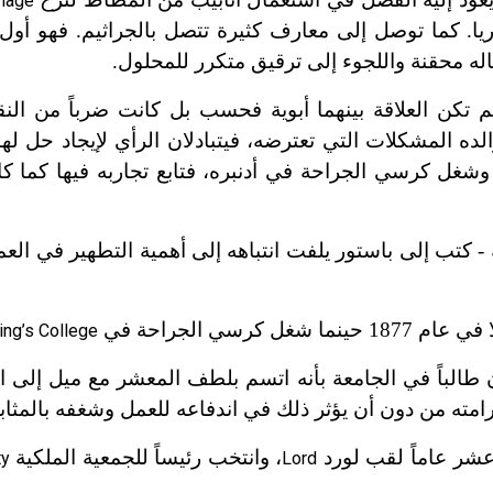
inage
ا. كما توصل إلى معارف كثيرة تتصل بالجراثيم. فهو أول
له محقنة واللجوء إلى ترقيق متكرر للمحلول.
 تكن العلاقة بينهما أبوية فحسب بل كانت ضرباً من الن
لده المشكلات التي تعترضه، فيتبادلان الرأي لإيجاد حل لها
وشغل كرسي الجراحة في أدنبره، فتابع تجاربه فيها كما ك
 نتائجه - كتب إلى باستور يلفت انتباهه إلى أهمية التطهير في ال
سي الجراحة في
ing’s College
الباً في الجامعة بأنه اتسم بلطف المعشر مع ميل إلى الع
امته من دون أن يؤثر ذلك في اندفاعه للعمل وشغفه بالمثابر
 عشر عاماً لقب لورد
، وانتخب رئيساً للجمعية الملكية
ty
Lord