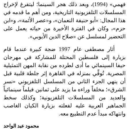
فهمي» (1994)، وبعد ذلك هجر السينما؛ ليتفرغ لإخراج
المسلسلات التلفزيونية التاريخية، ومن أهم ما قدمه في
هذا المجال: «أبو حنيفة النعمان»، و«عصر الأئمة»، و«ابن
حزم»، وكان في الفترة الأخيرة من حياته يعمل على
التحضير لمسلسل عن «صلاح الدين الأيوبي».
أثار مصطفى عام 1997 ضجة كبيرة عندما قام
بزيارة إلى فلسطين المحتلة للمشاركة في مهرجان
حيفا السينمائي ما أدى لطرده من نقابة المهن التمثيلية
المصرية. تُوفِّي بمنزله في القاهرة إثر جلطة قلبية قبل
أن ينهي الجزء الثاني من المسلسل التلفزيوني «نسر
الشرق»؛ مخلفاً وراءه ما يزيد على ثمانين فيلماً سينمائياً
والعديد من المسلسلات التلفزيونية؛ وكذلك سخط
الجماهير العربية عليه لفعلته بزيارة الكيان الغاصب
وانتهاكه مبدأ عدم التطبيع معه.
محمود عبد الواحد