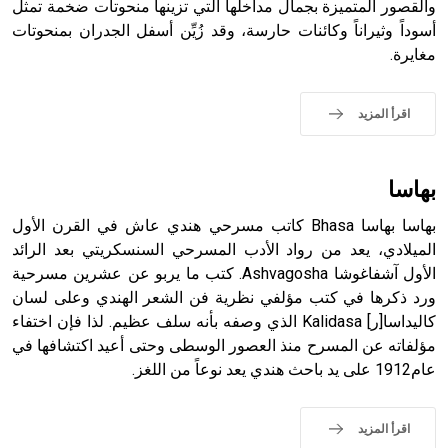
التاسع، وهم ينتسبون إلى أسرة أوسروين
والقصور المتميزة بجمال مداخلها التي تزينها منحوتات ضخمة تمثل
أسوداً وثيراناً وكائنات حارسة، وقد زُيِّن أسفل الجدران بمنحوتات
مغايرة.
- هل تعلم أن الأبجدية الكنعانية تتألف من /22/ علامة كتابية
اقرأ المزيد
sign تكتب منفصلة غير متصلة، وتعتمد المبدأ الأكوروفوني،
حيث تقتصر القيمة الصوتية للعلامة الك
بهاسا
بهاسا بهاسا Bhasa كاتب مسرحي هندي عاش في القرن الأول
الميلادي، يعد من رواد الأدب المسرحي السنسكريتي بعد الرائد
الأول آشفاغوشا Ashvagosha. كتب ما يربو عن عشرين مسرحية
ورد ذكرها في كتب مؤلفي نظرية فن الشعر الهندي وعلى لسان
كاليداسا[ر] Kalidasa الذي وصفه بأنه سلف عظيم. لذا فإن اختفاء
مؤلفاته عن المسرح منذ العصور الوسطى وحتى أعيد اكتشافها في
عام1912 على يد باحث هندي يعد نوعاً من اللغز.
اقرأ المزيد