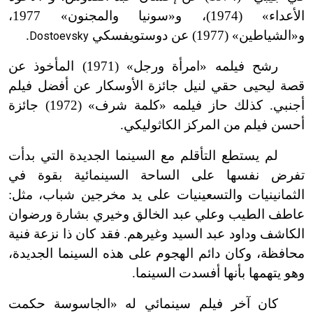
الأعداء» (1974)، و«سونيا والمجنون» 1977،
و«الشياطين» (1977) عن دوستويفسكي
.
Dostoevsky
رشح فيلمه «امرأة ورجل» (1971) المأخوذ عن
قصة ليحيى حقي لنيل جائزة الأوسكار عن أفضل فيلم
أجنبي. كذلك حاز فيلمه «كلمة شرف» (1972) جائزة
أحسن فيلم من المركز الكاثوليكي.
لم يستطع التأقلم مع السينما الجديدة التي بدأت
تفرض نفسها على الساحة السينمائية بقوة في
الثمانينيات والتسعينيات على يد مخرجين شباب، مثل:
عاطف الطيب وعلي عبد الخالق وخيري بشارة ورضوان
الكاشف وداود عبد السيد وغيرهم. فقد كان ذا نزعة فنية
محافظة، وكان دائم الهجوم على هذه السينما الجديدة،
وهو يتهمها بأنها أفسدت السينما.
كان آخر فيلم سينمائي له «الجاسوسة حكمت