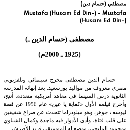
مصطفي (حسام دين)
هيئة الموسوعة العربية تطلق موسوعات جديدة في عام 2026
Mustafa (Husam Ed Din-) - Mustafa
(Husam Ed Din-)
مصطفى (حسام الدين ـ)
(1925 ـ 2000م)
حسام الدين مصطفى مخرج سينمائي وتلفزيوني
مصري معروف من مواليد بورسعيد. بعد إنهائه المدرسة
الثانوية درس السينما في معاهد أمريكية متعددة. أنتج،
وأخرج فيلمه الأول «كفاية يا عين» عام 1956 عن قصة
ليوسف جوهر، وهو ميلودراما تتحدث عن صراع شقيقين
على قلب فتاة، وأدى الأدوار فيه ماجدة وكمال الشناوي
ومحمود المليجي، ووضع له الموسيقى فريد الأطرش.