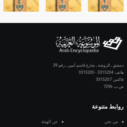
دمشق ـ الروضة ـ شارع قاسم أمين ـ رقم 39
هاتف: 3315204 - 3315205
فاكس: 3315207
ص.ب: 7296
روابط متنوعة
من نحن
عن الهيئة