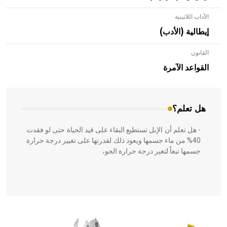
الآداب اللاتينية
إيطالية (الأدب)
القانون
- هل تعلم أن الأبلق نوع من الفنون الهندسية التي ارتبطت
بالعمارة الإسلامية في بلاد الشام ومصر خاصة، حيث يحرص
القواعد الآمرة
المعمار على بناء مداميكه وخاصة في الواجهات
هل تعلم؟
- هل تعلم أن الإبل تستطيع البقاء على قيد الحياة حتى لو فقدت
40% من ماء جسمها ويعود ذلك لقدرتها على تغيير درجة حرارة
جسمها تبعاً لتغير درجة حرارة الجو،
- هل تعلم أن أبقراط كتب في الطب أربعة مؤلفات هي:
الحكم، الأدلة، تنظيم التغذية، ورسالته في جروح الرأس. ويعود