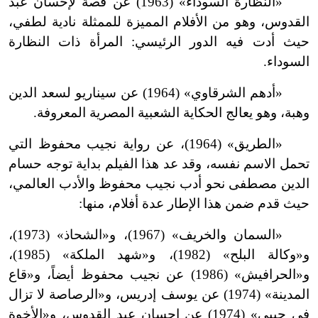
«النظارة السوداء» (1963) عن قصة لإحسان عبد
القدوس، وهو من الأفلام المميزة للممثلة نادية لطفي،
حيث أدت فيه الدور الرئيسي: المرأة ذات النظارة
السوداء.
«أدهم الشرقاوي» (1964) عن سيناريو لسعد الدين
وهبة، وهو يعالج الحكاية الشعبية المصرية المعروفة.
«الطريق» (1964)، عن رواية نجيب محفوظ التي
تحمل الاسم نفسه، وقد عد هذا الفيلم بداية توجه حسام
الدين مصطفى نحو أدب نجيب محفوظ والأدب العالمي،
حيث قدم ضمن هذا الإطار عدة أفلام، منها:
«السمان والخريف» (1967)، و«الشحاذ» (1973)،
و«وكالة البلح» (1982)، و«شهد الملكة» (1985)،
و«الحرافيش» (1986) عن نجيب محفوظ أيضاً، و«قاع
المدينة» (1974) عن يوسف إدريس، و«الرصاصة لا تزال
في جيبي» (1974) عن إحسان عبد القدوس، و«الأخوة