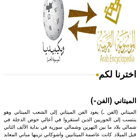
له الفضل بأنه حرر الطب من الدين والفلسفة.
- هل تعلم أن المرجان إفراز حيواني يتكون في البحر ويتركب
من مادة كربونات الكلسيوم، وهو أحمر أو شديد الحمرة وهو
أجود أنواعه، ويمتاز بكبر الحجم ويسمى الش
اخترنا لكم
هل تعلم أن الأبسيد كلمة فرنسية اللفظ تم اعتمادها مصطلحاً
أثرياً يستخدم في العمارة عموماً وفي العمارة الدينية الخاصة
بالكنائس خصوصاً، وفي الإنكليزية أب
الميتاني (الفن-)
الميتاني (الفن ـ) يعود الفن الميتاني إلى الشعب الميتاني وهو
ينتسب إلى الحوريين الذين استقروا في أعالي حوض الدجلة في
شمالي بلاد ما بين النهرين وشمالي سورية في بداية الألف الثاني
- هل تعلم أن أبجر Abgar اسم معروف جيداً يعود إلى عدد من
الملوك الذين حكموا مدينة إديسا (الرها) من أبجر الأول وحتى
قبل الميلاد. كانت عاصمة الميتانيين واشوكاني تزينها مباني المعابد