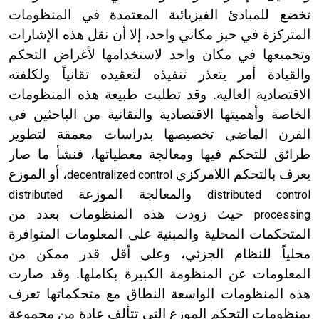
تخضع للمبادئ الفيزيائية المعتمدة في المنظومات
المتركزة في حيز مكاني واحد، إلا أن نقل هذه الإشارات
وتجميعها في مكان واحد لاستخدامها لأغراض التحكم
والقيادة أمر يتعذر تنفيذه لتعقيده تقانياً ولكلفته
الاقتصادية العالية. وقد تطلبت طبيعة هذه المنظومات
الخاصة وأهميتها الاقتصادية والتقانية من الباحثين في
القرن الماضي تخصيصها بدراسات معمقة لتطوير
طرائق للتحكم فيها ومعالجة معطياتها، فنشأ ما صار
يعرف بالتحكم اللامركزي
، أو الموزع
decentralized control
والمعالجة الموزعة
distributed
distributed control
حيث زودت هذه المنظومات بعدد من
processing
المتحكمات المحلية والمبنية على المعلومات المتوافرة
محلياً للنظام الجزئي، وعلى أقل قدر ممكن من
المعلومات عن المنظومة الكبيرة بكاملها. وقد صارت
هذه المنظومات الواسعة النطاق مع متحكماتها تعرف
بمنظومات التحكم الموزع التي تتألف عادة من مجموعة