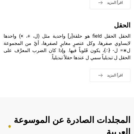
اقرأ المزيد
الحقل
الحقل الحقل field هو حلقة[ر] واحدية مثل (ل، +، ×) واحدها
لايساوي صفرها، وكل عنصرٍ مغايرٍ لصفرها، أيْ من المجموعة
ل∗= ل- {∴}، يكون قَلوباً فيها. وإذا كان الضرب المعرَّف على
الحقل ل تبديلياً سمي ل عندها حقلاً تبديلياً.
اقرأ المزيد
المجلدات الصادرة عن الموسوعة
العربية