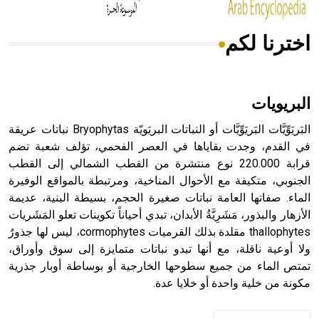
اخترنا لكم
هل تعلم أن الأبسيد كلمة فرنسية اللفظ تم اعتمادها مصطلحاً
أثرياً يستخدم في العمارة عموماً وفي العمارة الدينية الخاصة
بالكنائس خصوصاً، وفي الإنكليزية أب
البريويات
البَريَوِّيَّات البَريَوِّيَّات أو النباتات البريَويّة Bryophytas نباتات عريقة
في القدم، وجدت بقاياها في العصر الفحمي، تؤلف شعبة تضم
قرابة 220.000 نوع منتشرة من القطب الشمالي إلى القطب
- هل تعلم أن أبجر Abgar اسم معروف جيداً يعود إلى عدد من
الملوك الذين حكموا مدينة إديسا (الرها) من أبجر الأول وحتى
الجنوبي، متكيفة مع الأحوال المناخية، ومرتبطة بالمواقع الوفيرة
التاسع، وهم ينتسبون إلى أسرة أوسروين
الماء. صفاتها العامة نباتات صغيرة الحجم، بسيطة البنية، عديمة
الأزهار والبذور، مَشَرِيَّةُ الأبدان، تبدي أحياناً تكوينات تعلو المَشَريات
thallophytes مقلدة بذلك القرميات cormophytes، ليس لها جذورٌ
ولا أوعية ناقلة، مع أنها تبدو نباتات متمايزة إلى سوق وأوراق،
تمتص الماء من جميع سطوحها الخارجية أو بوساطة أوبار جذرية
- هل تعلم أن الأبجدية الكنعانية تتألف من /22/ علامة كتابية
مكونة من خلية واحدة أو خلايا عدة.
sign تكتب منفصلة غير متصلة، وتعتمد المبدأ الأكوروفوني،
حيث تقتصر القيمة الصوتية للعلامة الك