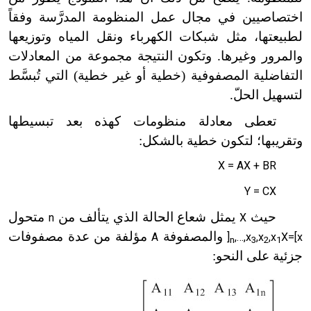
اختصاصيين في مجال عمل المنظومة المدرَّسة وفقاً
لطبيعتها، مثل شبكات الكهرباء ونقل المياه وتوزيعها
والمرور وغيرها. وتكون النتيجة مجموعة من المعادلات
التفاضلية المصفوفية (خطية أو غير خطية) التي تُبسَّط
لتسهيل الحلّ.
تعطى معادلة منظومات كهذه بعد تبسيطها
وتقريبها؛ لتكون خطية بالشكل:
X = AX + BR
Y = CX
حيث
يمثل شعاع الحالة الذي يتألف من
متحول
n
X
والمصفوفة
مؤلفة من عدة مصفوفات
A
]
,…,x
,x
,x
X=[x
n
3
2
1
جزئية على النحو: