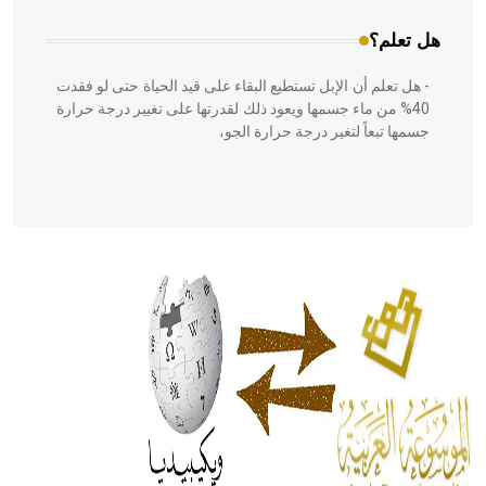
هل تعلم؟
- هل تعلم أن الإبل تستطيع البقاء على قيد الحياة حتى لو فقدت
40% من ماء جسمها ويعود ذلك لقدرتها على تغيير درجة حرارة
جسمها تبعاً لتغير درجة حرارة الجو،
- هل تعلم أن أبقراط كتب في الطب أربعة مؤلفات هي:
الحكم، الأدلة، تنظيم التغذية، ورسالته في جروح الرأس. ويعود
له الفضل بأنه حرر الطب من الدين والفلسفة.
- هل تعلم أن المرجان إفراز حيواني يتكون في البحر ويتركب
من مادة كربونات الكلسيوم، وهو أحمر أو شديد الحمرة وهو
أجود أنواعه، ويمتاز بكبر الحجم ويسمى الش