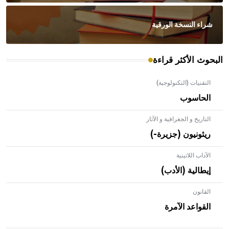
شراء النسخة الورقية
البحوث الأكثر قراءة
التقنيات (التكنولوجية)
الحاسوب
التاريخ و الجغرافية و الآثار
ريئونيون (جزيرة-)
الآداب اللاتينية
إيطالية (الأدب)
القانون
- هل تعلم أن الأبلق نوع من الفنون الهندسية التي ارتبطت
بالعمارة الإسلامية في بلاد الشام ومصر خاصة، حيث يحرص
القواعد الآمرة
المعمار على بناء مداميكه وخاصة في الواجهات