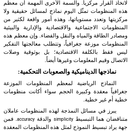
لاتخاذ القرار مركزياً. والسمة الأخرى المهمة أن معظم
هذه المنظومات تمثّل اليوم نماذج لمسائل حقيقية ولا
مركزيتها وتعدد مستوياتها، وهذه أمور واقعة لكثير من
المنظومات الاجتماعية والاقتصادية والإدارية والبيئية
ومصادر الطاقة والمياه والنقل والفضاء. وإن معظم هذه
المنظومات موزعة جغرافياً، وتتطلب معالجتها التفكير
ليس فقط بالكلفة الاقتصادية؛ بل بوثوقية وصلات
الاتصال وقيم المعلومات وغيرها أيضاً.
نماذجها الديناميكية والصعوبات التحكمية:
النماذج الرياضية لمعظم المنظومات الموزعة
جغرافياً معقدة وكبيرة الحجم سواء أكانت منظومات
خطية أم غير خطية.
يبرز في مسائل النمذجة لهذه المنظومات عاملان
متناقضان هما التبسيط
والدقة
. فمن
accuracy
simplicity
جهة يراد تبسيط النموذج لمثل هذه المنظومات المعقدة