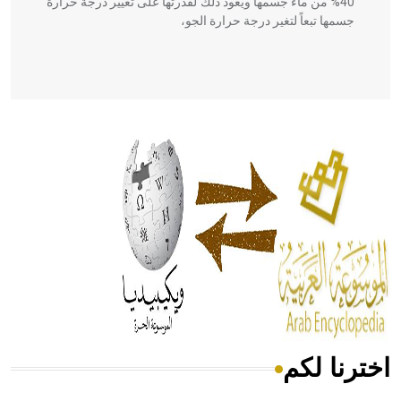
40% من ماء جسمها ويعود ذلك لقدرتها على تغيير درجة حرارة
جسمها تبعاً لتغير درجة حرارة الجو،
- هل تعلم أن أبقراط كتب في الطب أربعة مؤلفات هي:
الحكم، الأدلة، تنظيم التغذية، ورسالته في جروح الرأس. ويعود
له الفضل بأنه حرر الطب من الدين والفلسفة.
- هل تعلم أن المرجان إفراز حيواني يتكون في البحر ويتركب
من مادة كربونات الكلسيوم، وهو أحمر أو شديد الحمرة وهو
أجود أنواعه، ويمتاز بكبر الحجم ويسمى الش
اخترنا لكم
هل تعلم أن الأبسيد كلمة فرنسية اللفظ تم اعتمادها مصطلحاً