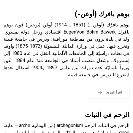
أثرياً يستخدم في العمارة عموماً وفي العمارة الدينية الخاصة
بالكنائس خصوصاً، وفي الإنكليزية أب
بوهم بافرك (أوغن-)
بوهم بافِرْك (أوغن ـ) (1851 ـ 1914) أوغن (يوجين) فون بوهم
بافرك EugenVon Bohm Bawerk اقتصادي ورجل دولة نمسوي.
ولد في بلدة برون من مقاطعة مورافية، ودرس في جامعة فيينة
- هل تعلم أن أبجر Abgar اسم معروف جيداً يعود إلى عدد من
الملوك الذين حكموا مدينة إديسا (الرها) من أبجر الأول وحتى
وتخرج فيها، عمل في وزارة الماليّة النمسويّة (1872-1875) وأوفد
التاسع، وهم ينتسبون إلى أسرة أوسروين
في بعثات دراسيّة إلى الجامعات الألمانية. انتقل في عام 1880 إلى
إنسبروك، وشغل منصب أستاذ في الجامعة منذ عام 1884. عُين
وزيراً للماليّة عدة دورات بين عامي 1897 و1904 استقال بعدها
ليتفرغ للتدريس في جامعة فيينة.
- هل تعلم أن الأبجدية الكنعانية تتألف من /22/ علامة كتابية
sign تكتب منفصلة غير متصلة، وتعتمد المبدأ الأكوروفوني،
اقرأ المزيد
حيث تقتصر القيمة الصوتية للعلامة الك
الرحم في النبات
الرحم في النبات الرحم archegonium (من اليونانية arche = بداية،
gone = إنسال) هو عضو التكاثر المؤنث في النباتات البريوية