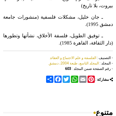
بيروت، بلا تاريخ)
ـ جان خليل، مشكلات فلسفية (منشورات جامعة
دمشق 1995).
ـ توفيق الطويل، فلسفة الأخلاق، نشأتها وتطورها
(دار الثقافة، القاهرة 1985).
- التصنيف :
الفلسفة و علم الاجتماع و العقائد
- المجلد :
المجلد التاسع، طبعة 2004، دمشق
- رقم الصفحة ضمن المجلد :
603
Share
Facebook
Twitter
WhatsApp
Email
Pinterest
مشاركة :
متنوع