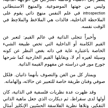
وليس من جهتها الموضوعية. والمنهج الاستبطاني
في علم النفس منهج ذاتي يقوم على
introspection
الملاحظة الداخلية، فالذات هي الملاحَظ والملاحِظ في
الوقت نفسه.
وأخيراً تتجلى الذاتية في عالم القيم: لتعبر عن
القيم الكامنة أو الداخلية التي تخص طبيعة الشيء
الخاصة باعتباره غاية في ذاته بغض النظر عن كونه
وسيلة لغيره أم لا، ويقابلها القيم الخارجية كما شرحها
جورج مور في دراسته عن مفهوم القيمة الذاتية.
ويمتاز كل من الفن والتصوف بأنهما ذاتيان. فلكل
صوفي وفنان طريقة خاصة للتعبير عن حالاته، وإلهاماته.
وقد ظهرت عدة نظريات فلسفية في الذاتية، كان
أولها لدى سقراط، ثم ديكارت الذي جعل ماهية الذاتي
التفكير، وتلاها نظرية الفلاسفة الحسّيين الإنكليز أمثال