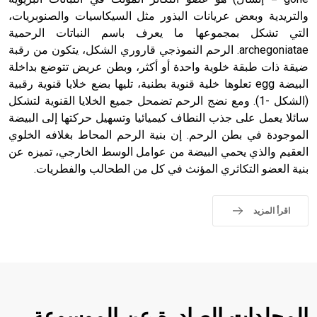
والتريدية وبعض عريانات البذور مثل السيكاسيات والصنوبريات،
التي تشكل بمجموعها ما يعرف باسم النباتات الرحمية
archegoniatae. الرحم النموذجي قاروري الشكل، يتكون من رقبة
ضيقة ذات طبقة خلوية واحدة أو أكثر، وبطن عريض تتوضع بداخلة
البيضة egg تعلوها خلية قنوية بطنية، تليها بضع خلايا قنوية رقبية
(الشكل -1). ومع نضج الرحم تضمحل جميع الخلايا القنوية لتشكل
سائلا يعمل على جذب النطاف كيميائيا وتسهيل حركتها إلى البيضة
الموجودة في بطن الرحم. إن بنية الرحم المحاط بغلافه الخلوي
العقيم والذي يحمي البيضة من عوامل الوسط الخارجي، تميزه عن
بنية العضو التكاثري المؤنث في كل من الطحالب والفطريات.
اقرأ المزيد