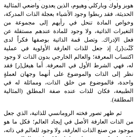
هوبز ولوك وباركلي وهيوم، الذين يعدون واضعي المثالية
الحديثة، فقد ربطوا وجود الأشياء بعجلة الذات المدركة،
وخواص المادة تنحل في رأيهم إلى مجموعة من
التغيرات الذاتية، ولا وجود للمادة عندهم مستقلة عن
فعل الإدراك. وتصل قمة الذاتية بوصفها فكراً لدى
كَنْت[ر]، إذ جعل للذات العارفة الأولوية في عملية
اكتساب المعرفة؛ والعالم الخارجي بدون الذات لا وجود
له، فهي الشرط الأول في المعرفة. أما هيغل[ر] فقد
نظر إلى الذات والموضوع على أنهما وجهان لعملةٍ
واحدة، فالموضوع من خلق الذات، ومماثلة له في
الطبيعة، فكان للذات عنده صفة المطلق (المثالية
المطلقة).
ثم ظهر تصور فخته الرومانسي للذاتية، الذي جعل
من الذات العارفة الأصل في إيجاد العالم؛ فكل ما هو
موجود من صنع الذات العارفة، ولا وجود للعالم في ذاته،