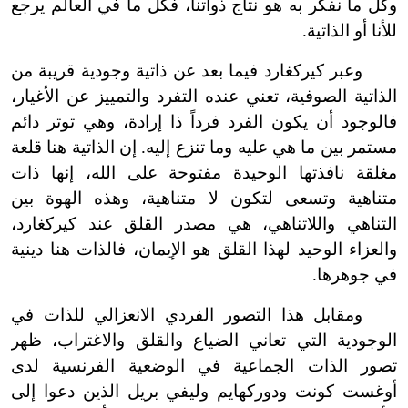
وكل ما نفكر به هو نتاج ذواتنا، فكل ما في العالم يرجع
للأنا أو الذاتية.
وعبر كيركغارد فيما بعد عن ذاتية وجودية قريبة من
الذاتية الصوفية، تعني عنده التفرد والتمييز عن الأغيار،
فالوجود أن يكون الفرد فرداً ذا إرادة، وهي توتر دائم
مستمر بين ما هي عليه وما تنزع إليه. إن الذاتية هنا قلعة
مغلقة نافذتها الوحيدة مفتوحة على الله، إنها ذات
متناهية وتسعى لتكون لا متناهية، وهذه الهوة بين
التناهي واللاتناهي، هي مصدر القلق عند كيركغارد،
والعزاء الوحيد لهذا القلق هو الإيمان، فالذات هنا دينية
في جوهرها.
ومقابل هذا التصور الفردي الانعزالي للذات في
الوجودية التي تعاني الضياع والقلق والاغتراب، ظهر
تصور الذات الجماعية في الوضعية الفرنسية لدى
أوغست كونت ودوركهايم وليفي بريل الذين دعوا إلى