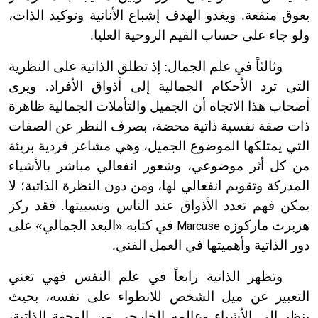
يعوق منفعة. ويغدو الهدف إشباع الأنانية وتوكيد الذات،
ولو جاء على حساب القيم الروحية العليا.
وثالثاً في علم الجمال: إذ تطلق الذاتية على النظرية
التي ترد الأحكام الجمالية إلى أذواق الأفراد. ويرى
أصحاب هذا الاتجاه أن الجميل والتأملات الجمالية ظاهرة
ذات صفة نفسية ذاتية محضة، بصرف النظر عن الصفات
التي يمتلكها الموضوع الجميل، وهي مشاعر فردية بريئة
من كل أثر موضوعي، وشعور انفعالي مباشر بالأشياء
المدركة وتقويم انفعالي لها، ومن دون النظرة الذاتية؛ لا
يمكن فهم تعدد الأذواق عند الناس ونسبيتها. فقد ركز
هربرت ماركوزه
في كتابه «البعد الجمالي» على
Marcuse
دور الذاتية وأهميتها في العمل الفني
.
وتظهر الذاتية رابعاً في علم النفس فهي تعني
التعبير عن ميل الشخص للانطواء على نفسه، بحيث
ينظر إلى الأشياء وعالمه الخارجي من الوجهة الذاتية،