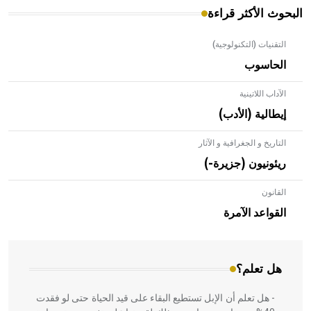
البحوث الأكثر قراءة
التقنيات (التكنولوجية)
الحاسوب
الآداب اللاتينية
إيطالية (الأدب)
التاريخ و الجغرافية و الآثار
ريئونيون (جزيرة-)
القانون
- هل تعلم أن الأبلق نوع من الفنون الهندسية التي ارتبطت
بالعمارة الإسلامية في بلاد الشام ومصر خاصة، حيث يحرص
القواعد الآمرة
المعمار على بناء مداميكه وخاصة في الواجهات
هل تعلم؟
- هل تعلم أن الإبل تستطيع البقاء على قيد الحياة حتى لو فقدت