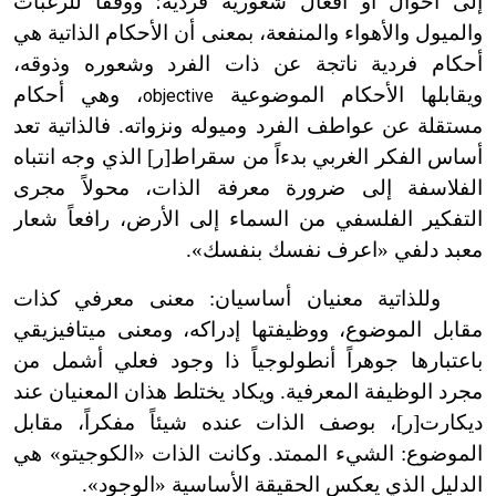
إلى أحوال أو أفعال شعورية فردية؛ ووفقاً للرغبات
والميول والأهواء والمنفعة، بمعنى أن الأحكام الذاتية هي
أحكام فردية ناتجة عن ذات الفرد وشعوره وذوقه،
ويقابلها الأحكام الموضوعية
، وهي أحكام
objective
مستقلة عن عواطف الفرد وميوله ونزواته. فالذاتية تعد
أساس الفكر الغربي بدءاً من سقراط[ر] الذي وجه انتباه
الفلاسفة إلى ضرورة معرفة الذات، محولاً مجرى
التفكير الفلسفي من السماء إلى الأرض، رافعاً شعار
معبد دلفي «
ا
عرف نفسك بنفسك».
وللذاتية معنيان أساسيان: معنى معرفي كذات
مقابل الموضوع، ووظيفتها إدراكه، ومعنى ميتافيزيقي
باعتبارها جوهراً أنطولوجياً ذا وجود فعلي أشمل من
مجرد الوظيفة المعرفية. ويكاد يختلط هذان المعنيان عند
ديكارت[ر]، بوصف الذات عنده شيئاً مفكراً، مقابل
الموضوع: الشيء الممتد. وكانت الذات «الكوجيتو» هي
الدليل الذي يعكس الحقيقة الأساسية «الوجود».