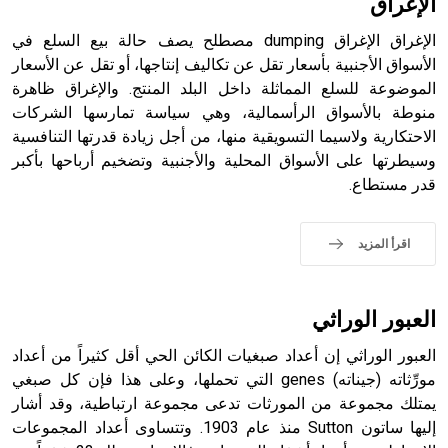
الإغراق
الإغراق الإغراق dumping مصطلح يصف حالة بيع السلع في
الأسواق الأجنبية بأسعار تقل عن تكاليف إنتاجها، أو تقل عن الأسعار
الموضوعة للسلع المماثلة داخل البلد المنتج. والإغراق ظاهرة
- هل تعلم أن أبجر Abgar اسم معروف جيداً يعود إلى عدد من
الملوك الذين حكموا مدينة إديسا (الرها) من أبجر الأول وحتى
منوطة بالأسواق الرأسمالية، وهي سياسة تمارسها الشركات
التاسع، وهم ينتسبون إلى أسرة أوسروين
الاحتكارية ولاسيما التسويقية منها، من أجل زيادة قدرتها التنافسية
وسيطرتها على الأسواق المحلية والأجنبية وتضخيم أرباحها بأكبر
قدر مستطاع.
- هل تعلم أن الأبجدية الكنعانية تتألف من /22/ علامة كتابية
اقرأ المزيد
sign تكتب منفصلة غير متصلة، وتعتمد المبدأ الأكوروفوني،
حيث تقتصر القيمة الصوتية للعلامة الك
العبور الوراثي
العبور الوراثي إن أعداد صبغيات الكائن الحي أقل كثيراً من أعداد
مورِّثاته (جيناته) genes التي تحملها، وعلى هذا فإن كل صبغي
يمتلك مجموعة من المورثات تدعى مجموعة ارتباطية، وقد أشار
إليها ساتون Sutton منذ عام 1903. وتتساوى أعداد المجموعات