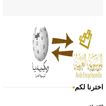
- هل تعلم أن أبقراط كتب في الطب أربعة مؤلفات هي:
الحكم، الأدلة، تنظيم التغذية، ورسالته في جروح الرأس. ويعود
له الفضل بأنه حرر الطب من الدين والفلسفة.
- هل تعلم أن المرجان إفراز حيواني يتكون في البحر ويتركب
من مادة كربونات الكلسيوم، وهو أحمر أو شديد الحمرة وهو
أجود أنواعه، ويمتاز بكبر الحجم ويسمى الش
اخترنا لكم
هل تعلم أن الأبسيد كلمة فرنسية اللفظ تم اعتمادها مصطلحاً
أثرياً يستخدم في العمارة عموماً وفي العمارة الدينية الخاصة
بالكنائس خصوصاً، وفي الإنكليزية أب