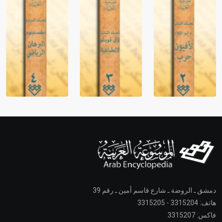
دمشق ـ الروضة ـ شارع قاسم أمين ـ رقم 39
هاتف: 3315204 - 3315205
فاكس: 3315207