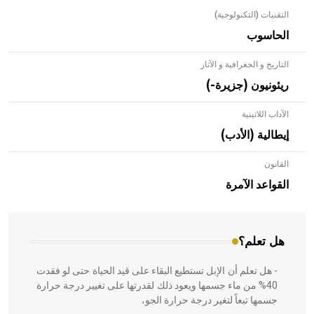
التقنيات (التكنولوجية)
الحاسوب
التاريخ و الجغرافية و الآثار
ريئونيون (جزيرة-)
الآداب اللاتينية
إيطالية (الأدب)
القانون
- هل تعلم أن الأبلق نوع من الفنون الهندسية التي ارتبطت
بالعمارة الإسلامية في بلاد الشام ومصر خاصة، حيث يحرص
القواعد الآمرة
المعمار على بناء مداميكه وخاصة في الواجهات
هل تعلم؟
- هل تعلم أن الإبل تستطيع البقاء على قيد الحياة حتى لو فقدت
40% من ماء جسمها ويعود ذلك لقدرتها على تغيير درجة حرارة
جسمها تبعاً لتغير درجة حرارة الجو،