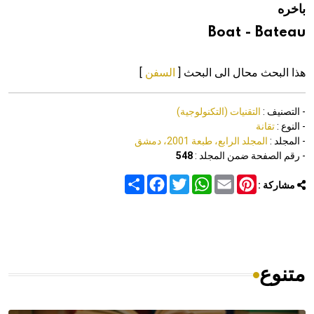
باخره
هيئة الموسوعة العربية تطلق موسوعات جديدة في عام 2026
Boat - Bateau
هذا البحث محال الى البحث [
السفن
]
- التصنيف :
التقنيات (التكنولوجية)
- النوع :
تقانة
- المجلد :
المجلد الرابع، طبعة 2001، دمشق
- رقم الصفحة ضمن المجلد :
548
Share
Facebook
Twitter
WhatsApp
Email
Pinterest
مشاركة :
متنوع