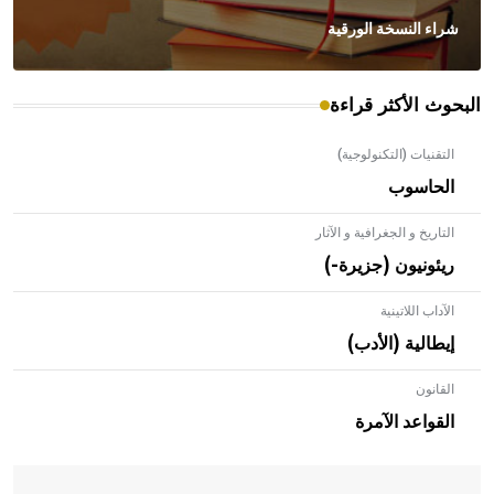
شراء النسخة الورقية
البحوث الأكثر قراءة
التقنيات (التكنولوجية)
الحاسوب
التاريخ و الجغرافية و الآثار
ريئونيون (جزيرة-)
الآداب اللاتينية
إيطالية (الأدب)
القانون
- هل تعلم أن الأبلق نوع من الفنون الهندسية التي ارتبطت
بالعمارة الإسلامية في بلاد الشام ومصر خاصة، حيث يحرص
القواعد الآمرة
المعمار على بناء مداميكه وخاصة في الواجهات