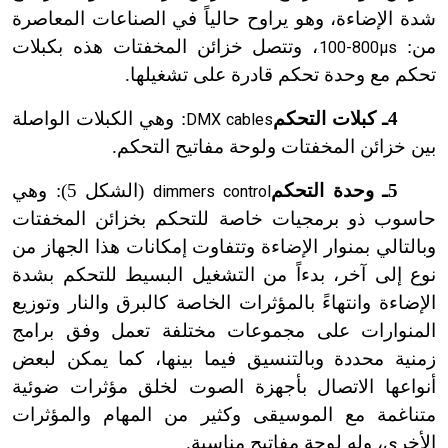
شدة الإضاءة، وهو يراوح حالياً في الصناعات المعاصرة
من:
، وتتصل خزائن المخفتات هذه بكبلات
100-800μs
n
تحكم مع وحدة تحكم قادرة على تشغيلها.
4ـ كبلات التحكم
: وهي الكبلات الواصلة
DMX cables
بين خزائن المخفتات ولوحة مفاتيح التحكم.
5ـ وحدة التحكم
(الشكل 5): وهي
dimmers control
حاسوب ذو برمجيات خاصة للتحكم بخزائن المخفتات
وبالتالي بمنوار الإضاءة وتتفاوت إمكانات هذا الجهاز من
نوع إلى آخر، بدءاً من التشغيل البسيط للتحكم بشدة
الإضاءة وانتهاءً بالمؤثرات الخاصة كالبرق والنار وتوزيع
المنوارات على مجموعات مختلفة تعمل وفق برامج
زمنية محددة وبالتنسيق فيما بينها، كما يمكن لبعض
أنواعها الاتصال بأجهزة الصوت لخلق مؤثرات ضوئية
متناغمة مع الموسيقى وكثير من المهام والمؤثرات
الأخرى، وله لوحة مفاتيح مناسبة.