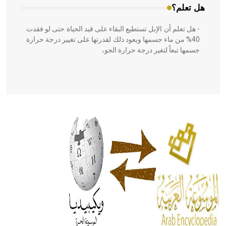
هل تعلم؟
- هل تعلم أن الإبل تستطيع البقاء على قيد الحياة حتى لو فقدت
40% من ماء جسمها ويعود ذلك لقدرتها على تغيير درجة حرارة
جسمها تبعاً لتغير درجة حرارة الجو،
- هل تعلم أن أبقراط كتب في الطب أربعة مؤلفات هي:
الحكم، الأدلة، تنظيم التغذية، ورسالته في جروح الرأس. ويعود
له الفضل بأنه حرر الطب من الدين والفلسفة.
- هل تعلم أن المرجان إفراز حيواني يتكون في البحر ويتركب
من مادة كربونات الكلسيوم، وهو أحمر أو شديد الحمرة وهو
أجود أنواعه، ويمتاز بكبر الحجم ويسمى الش