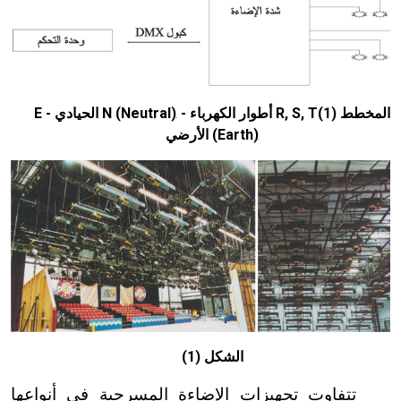
المخطط (1)R, S, T أطوار الكهرباء - N (Neutral)
الحيادي - E
n
(Earth)
الأرضي
n
الشكل (1)
تتفاوت تجهيزات الإضاءة المسرحية في أنواعها