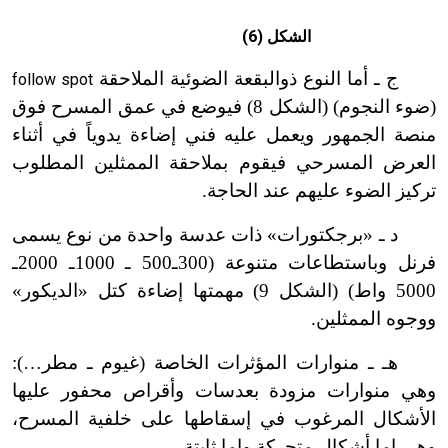
الشكل (6)
ج ـ أما النوع ذوالبقعة الضوئية الملاحقة
follow spot
(ضوء النجوم) (الشكل 8) فيوضع في عمق المسرح فوق
منصة الجمهور ويعمل عليه فني إضاءة يدوياً في أثناء
العرض المسرحي فيقوم بملاحقة الممثلين المطلوب
تركيز الضوء عليهم عند الحاجة.
د ـ «برجكتورات» ذات عدسة واحدة من نوع يسمى
فرنل وباستطاعات متنوعة (300ـ500 ـ 1000ـ 2000ـ
5000 واط) (الشكل 9) مهمتها إضاءة كتل «الديكور»
ووجوه الممثلين.
هـ ـ منوارات المؤثرات الخاصة (غيوم ـ مطر…):
وهي منوارات مزودة بعدسات وأقراص محفور عليها
الأشكال المرغوب في إسقاطها على خلفية المسرح،
وهي إما أشكال متحركة وإما ثابتة.