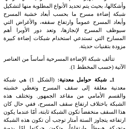
وأشكالها، بحيث يتم تحديد الأنواع المطلوبة منها لتشكيل
شبكة إضاءة مسرح ما بحسب أبعاد خشبة المسرح
وأبعاد المسرح عموماً وارتفاع سقفه، والأغراض التي
سيوظف المسرح لإنجازها، وتعد دور الأوبرا أهم
المسارح التي تستدعي استخدام شبكات إضاءة كبيرة
مزودة بتقنيات حديثة.
تتألف شبكة الإضاءة المسرحية أساساً من العناصر
الآتية (حسب المخطط 1).
1ـ شبكة حوامل معدنية:
(الشكل 1) هي شبكة
معدنية معلقة إلى سقف المسرح وتغطي خشبته
والقسم الأمامي من مقاعد الجمهور. وتختلف هذه
الشبكة باختلاف ارتفاع سقف المسرح، ففي حال كان
هذا السقف منخفضاً تكون الشبكة ثابتة، أمّا عندما يكون
ارتفاعه يتجاوز الستة أمتار توجب أن تكون هذه الشبكة
متحركة هبوطاً وارتفاعاً، وتكون حركتها إمّا يدوية