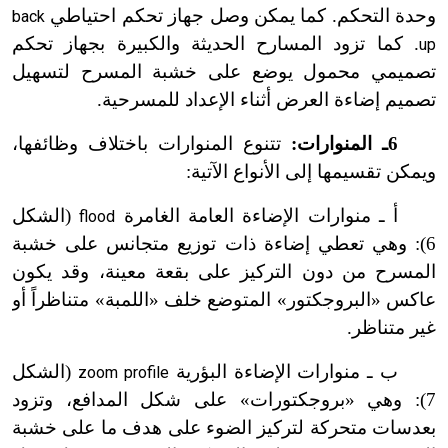
وحدة التحكم. كما يمكن وصل جهاز تحكم احتياطي
back
. كما تزود المسارح الحديثة والكبيرة بجهاز تحكم
up
تصميمي محمول يوضع على خشبة المسرح لتسهيل
تصميم إضاءة العرض أثناء الإعداد للمسرحية.
6ـ المنوارات:
تتنوع المنوارات باختلاف وظائفها،
ويمكن تقسيمها إلى الأنواع الآتية:
أ ـ منوارات الإضاءة العامة الغامرة
(الشكل
flood
6): وهي تعطي إضاءة ذات توزيع متجانس على خشبة
المسرح من دون التركيز على بقعة معينة، وقد يكون
عاكس «البروجكتور» المتوضع خلف «اللمبة» متناظراً أو
غير متناظر.
ب ـ منوارات الإضاءة البؤرية
(الشكل
zoom profile
7): وهي «بروجكتورات» على شكل المدافع، وتزود
بعدسات متحركة لتركيز الضوء على هدف ما على خشبة