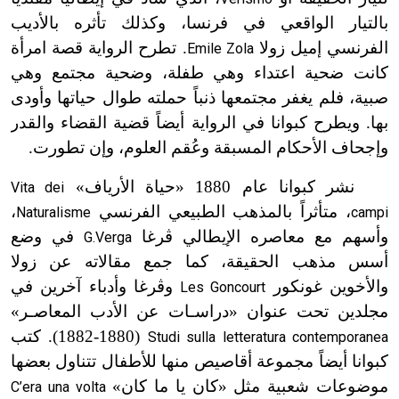
بالتيار الواقعي في فرنسا، وكذلك تأثره بالأديب
الفرنسي إميل زولا
. تطرح الرواية قصة امرأة
Emile Zola
كانت ضحية اعتداء وهي طفلة، وضحية مجتمع وهي
صبية، فلم يغفر مجتمعها ذنباً حملته طوال حياتها وأودى
بها. ويطرح كبوانا في الرواية أيضاً قضية القضاء والقدر
وإجحاف الأحكام المسبقة وعُقم العلوم، وإن تطورت.
نشر كبوانا عام 1880 «حياة الأرياف»
Vita dei
، متأثراً بالمذهب الطبيعي الفرنسي
،
Naturalisme
campi
وأسهم مع معاصره الإيطالي ڤرغا
في وضع
G.Verga
أسس مذهب الحقيقة، كما جمع مقالاته عن زولا
والأخوين غونكور
وڤرغا وأدباء آخرين في
Les Goncourt
مجلدين تحت عنوان «دراسـات عن الأدب المعاصـر»
(1880-1882). كتب
Studi sulla letteratura contemporanea
كبوانا أيضاً مجموعة أقاصيص منها للأطفال تتناول بعضها
موضوعات شعبية مثل «كان يا ما كان»
C’era una volta