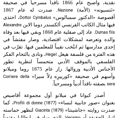
نقدية، وأصبح عام 1866 ناقداً مسرحياً في صحيفة
«نَتسيونه» (الأمة)
.
صدرت له عام 1867
Nazione
أقصوصة «الدكتور سمبالوس»
، احتذى
Dottor Cymbalus
فيها مثال الكاتب الفرنسي ألكسندر دوما الابن
Alexandre
. عاد إلى صقلية عام 1868 وبقي فيها بعد وفاة
Dumas fils
والده وتعرضه لمشكلات اقتصادية، وصار مفتشاً في
إحدى مدارسها ثم انتُخب نقيباً للمعلمين فيها. تقرّب في
هذه الفترة من فلسفة هيغل
، ونادى بالتحام الفكر
Hegel
الفلسفي بالموقف الأدبي متحمساً لنظرية تطور
الأجناس الأدبية وزوالها. زار عام 1875 روما وميلانو
وأسهم في صحيفة «كورييرِه دِلاّ سيرا»
Corriere della
بصفته ناقداً أدبياً ومسرحياً.
sera
أصدر كبوانا في ميلانو أول مجموعة أقاصيص
بعنوان «صور جانبية لنساء»
، كما
Profili di donne (1877)
صدرت روايته «جاشينتا»
لتظهر حماسته
Giacinta (1879)
لتيار الحقيقة أو
، الذي ساد في إيطاليا مقتدياً
Verismo