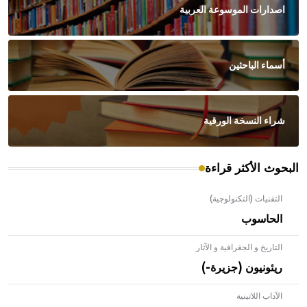
اصدارات الموسوعة العربية
أسماء الباحثين
شراء النسخة الورقية
البحوث الأكثر قراءة
التقنيات (التكنولوجية)
الحاسوب
التاريخ و الجغرافية و الآثار
ريئونيون (جزيرة-)
الآداب اللاتينية