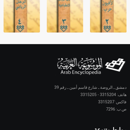
دمشق ـ الروضة ـ شارع قاسم أمين ـ رقم 39
هاتف: 3315204 - 3315205
فاكس: 3315207
ص.ب: 7296