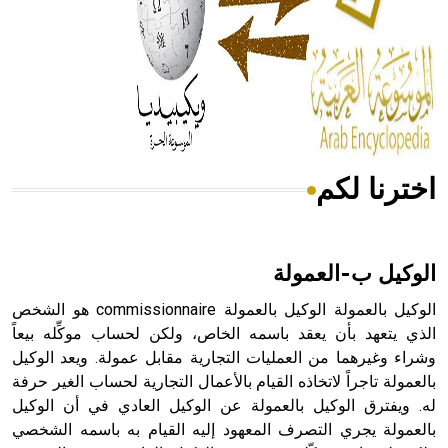
- هل تعلم أن المرجان إفراز حيواني يتكون في البحر ويتركب
من مادة كربونات الكلسيوم، وهو أحمر أو شديد الحمرة وهو
أجود أنواعه، ويمتاز بكبر الحجم ويسمى الش
اخترنا لكم
هل تعلم أن الأبسيد كلمة فرنسية اللفظ تم اعتمادها مصطلحاً
أثرياً يستخدم في العمارة عموماً وفي العمارة الدينية الخاصة
بالكنائس خصوصاً، وفي الإنكليزية أب
الوكيل ب-العمولة
الوكيل بالعمولة الوكيل بالعمولة commissionnaire هو الشخص
الذي يتعهد بأن يعقد باسمه الخاص، ولكن لحساب موكِّله بيعاً
وشراء وغيرهما من العمليات التجارية مقابل عمولة. ويعد الوكيل
- هل تعلم أن أبجر Abgar اسم معروف جيداً يعود إلى عدد من
الملوك الذين حكموا مدينة إديسا (الرها) من أبجر الأول وحتى
بالعمولة تاجراً لاتخاذه القيام بالأعمال التجارية لحساب الغير حرفة
التاسع، وهم ينتسبون إلى أسرة أوسروين
له. ويفترق الوكيل بالعمولة عن الوكيل العادي في أن الوكيل
بالعمولة يجري التصرف المعهود إليه القيام به باسمه الشخصي