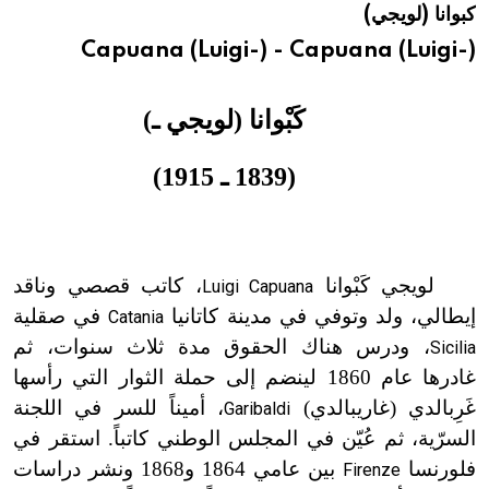
كبوانا (لويجي)
هيئة الموسوعة العربية تطلق موسوعات جديدة في عام 2026
Capuana (Luigi-) - Capuana (Luigi-)
كَبْوانا (لويجي ـ)
(1839 ـ 1915)
لويجي كَبْوانا
، كاتب قصصي وناقد
Luigi Capuana
إيطالي، ولد وتوفي في مدينة كاتانيا
في صقلية
Catania
، ودرس هناك الحقوق مدة ثلاث سنوات، ثم
Sicilia
غادرها عام 1860 لينضم إلى حملة الثوار التي رأسها
غَرِبالدي (غاريبالدي)
، أميناً للسر في اللجنة
Garibaldi
السرّية، ثم عُيّن في المجلس الوطني كاتباً. استقر في
فلورنسا
بين عامي 1864 و1868 ونشر دراسات
Firenze