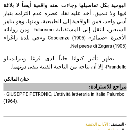
اليومية بكل تفاصيلها وجاءت لغته واقعية أيضاً لا بلاغة
فيها ولا تنميق. أخذ عليه نقاد عصره عدم التزامه بتيار
أدبي واحد، فمن الواقعية إلى الطبيعية، ومنها، وهو يناهز
السبعين، انتقل إلى المستقبلية
. ومن رواياته
Futurismo
الأخيرة «ضمائر»
و«في بلدة زاغَرا»
Coscienze (1905)
.
Nel paese di Zagara (1905)
يظهر تأثير كبوانا جلياً لدى ڤرغا وبيرانديللو
، إلا أن نتاجه من الناحية الفنية يبقى دونهما.
Pirandello
حنان المالكي
مراجع للاستزادة:
- GIUSEPPE PETRONIO, L’attività letteraria in Italia Palumbo
(1964).
- التصنيف :
الآداب اللاتينية