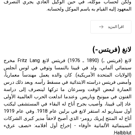
ولكن لحساب موكّله، في حين الوكيل العادي يجري التصرف
المعهود إليه القيام به باسم الموكل ولحسابه.
- هل تعلم أن الأبجدية الكنعانية تتألف من /22/ علامة كتابية
sign تكتب منفصلة غير متصلة، وتعتمد المبدأ الأكوروفوني،
اقرأ المزيد
حيث تقتصر القيمة الصوتية للعلامة الك
لانغ (فريتس-)
لانغ (فريتس ـ) (1890 ـ 1976) فريتس لانغ Fritz Lang مخرج
سينمائي ألماني، ولد في ڤيينا بالنمسا وتوفي في لوس أنجلس
(الولايات المتحدة الأمريكية). كان والده يعمل مهندساً معمارياً،
وأمضى فريتس دراسته الابتدائية في مسقط رأسه. وبعد ذلك درس
العمارة لبعض الوقت وسرعان ما تركها لينصرف إلى دراسة
الفنون في ميونيخ وباريس. وعندما اندلعت الحرب العالمية الأولى
عاد إلى ڤيينا، وأصيب بجرح أتاح له البقاء في المستشفى ليكتب
أول سيناريو له. استقر لانغ في برلين عام 1918. وفي عام 1919
أتاح له المنتج إيريك رومر- الذي أصبح لاحقاً مدير كبرى الشركات
السينمائية الألمانية «أوفا» - إخراج أول أفلامه: «نصف عرق»
Halbblut.