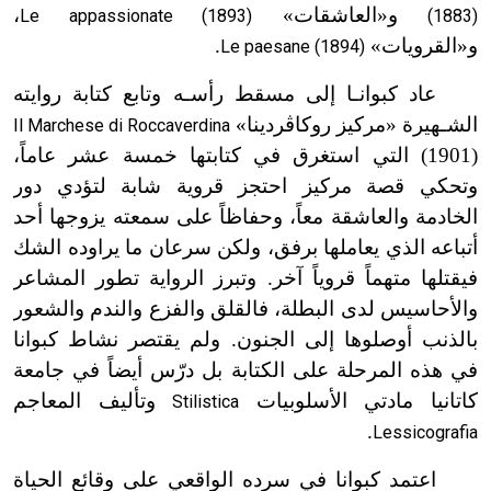
و«العاشقات»
،
Le appassionate (1893)
(1883)
و«القرويات»
.
Le paesane (1894)
عاد كبوانـا إلى مسقط رأسـه وتابع كتابة روايته
الشـهيرة «مركيز روكاڤردينا»
Il Marchese di Roccaverdina
(1901) التي استغرق في كتابتها خمسة عشر عاماً،
وتحكي قصة مركيز احتجز قروية شابة لتؤدي دور
الخادمة والعاشقة معاً، وحفاظاً على سمعته يزوجها أحد
أتباعه الذي يعاملها برفق، ولكن سرعان ما يراوده الشك
فيقتلها متهماً قروياً آخر. وتبرز الرواية تطور المشاعر
والأحاسيس لدى البطلة، فالقلق والفزع والندم والشعور
بالذنب أوصلوها إلى الجنون. ولم يقتصر نشاط كبوانا
في هذه المرحلة على الكتابة بل درّس أيضاً في جامعة
كاتانيا مادتي الأسلوبيات
وتأليف المعاجم
Stilistica
.
Lessicografia
اعتمد كبوانا في سرده الواقعي على وقائع الحياة