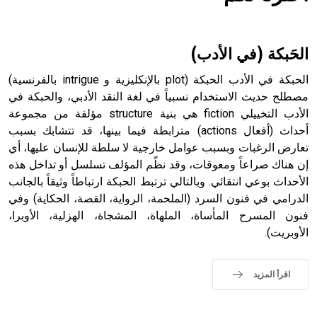
هل تعلم أن الأبسيد كلمة فرنسية اللفظ تم اعتمادها مصطلحاً
أثرياً يستخدم في العمارة عموماً وفي العمارة الدينية الخاصة
بالكنائس خصوصاً، وفي الإنكليزية أب
الحَبكة (في الأدب)
الحبكة في الأدب الحبكة (plot بالإنكليزية و intrigue بالفرنسية)
مصطلح حديث الاستخدام نسبياً في لغة النقد الأدبي، والحبكة في
الأدب التخييلي fiction هي بنية structure مؤلفة من مجموعة
- هل تعلم أن أبجر Abgar اسم معروف جيداً يعود إلى عدد من
الملوك الذين حكموا مدينة إديسا (الرها) من أبجر الأول وحتى
أحداث (أفعال actions) مترابطة فيما بينها، قد تتشابك بسبب
التاسع، وهم ينتسبون إلى أسرة أوسروين
تعارض الرغبات وبسبب عوامل خارجية لا سلطة للإنسان عليها، أي
إن هناك صراعاً ومعوقات، وقد نظّم المؤلف تسلسل أو تداخل هذه
الأحداث بوعي انتقائي. وبالتالي ترتبط الحبكة ارتباطاً وثيقاً بالجانب
الدرامي في فنون السرد (الملحمة، الرواية، القصة، الحكاية) وفي
فنون المسرح المأساة، الملهاة، المشجاة، الهزلية، الأوبرا،
- هل تعلم أن الأبجدية الكنعانية تتألف من /22/ علامة كتابية
الأوبريت).
sign تكتب منفصلة غير متصلة، وتعتمد المبدأ الأكوروفوني،
حيث تقتصر القيمة الصوتية للعلامة الك
اقرأ المزيد