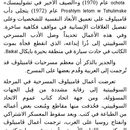
عام (1970) و«الصيف الأخير في تشوليمسك»
ochota
عام (1972) يتجلى دأب
Proshlym letom w Tshulimske
ڤامبيلوڤ على تعميق الأبعاد النفسية للشخصيات وعلى
تفصيل العلاقات الإنسانية في مواقف فكاهية ساخرة.
وفي هذه الأعمال تحديداً وصل الأدب المسرحي
السوڤييتي إلى ذُرا إبداعه، الذي انقطع فجأة بموت
الكاتب في حادث سيارة في منطقة بحيرة بايكال
.
Baikal
والجدير بالذكر أن معظم مسرحيات ڤامبيلوڤ قد
تُرجمت إلى العربية وقُدم بعضها على المسرح.
تعرضت أعمال ڤامبيلوڤ المسرحية في المرحلة
السوڤييتية إلى رقابة مشددة من قِبل الجهات
المسؤولة، ومن جهة اتحاد كتاب عموم الاتحاد
السوڤييتي، فحُذفت منها مقاطع ومُنعت بعض أعماله
من الطباعة في كتب. وبعد سقوط المعسكر الاشتراكي
وانفتاح روسيا على الغرب، ترجمت أعمال ڤامبيلوڤ