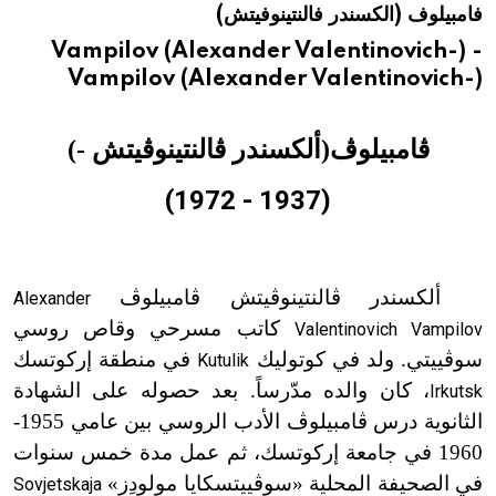
فامبيلوف (الكسندر فالنتينوفيتش)
هيئة الموسوعة العربية تطلق موسوعات جديدة في عام 2026
Vampilov (Alexander Valentinovich-) -
Vampilov (Alexander Valentinovich-)
ڤامبيلوڤ
(
ألكسندر ڤالنتينوڤيتش
-)
(1937 - 1972)
ألكسندر ڤالنتينوڤيتش ڤامبيلوڤ
Alexander
كاتب مسرحي وقاص روسي
Valentinovich Vampilov
سوڤييتي. ولد في كوتوليك
في منطقة إركوتسك
Kutulik
، كان والده مدّرساً. بعد حصوله على الشهادة
Irkutsk
الثانوية درس ڤامبيلوڤ الأدب الروسي بين عامي 1955-
1960 في جامعة إركوتسك، ثم عمل مدة خمس سنوات
في الصحيفة المحلية «سوڤييتسكايا مولودِز»
Sovjetskaja