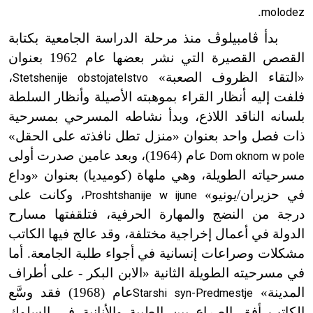
.
molodez
بدأ ڤامبيلوڤ منذ مرحلة الدراسة الجامعية بكتابة
القصص القصيرة التي نشر بعضها عام 1962 بعنوان
«التقاء الظروف الصعبة»
،
Stetshenije obstojatelstvo
فلفت إليه أنظار القراء بموهبته الأصيلة وأنظار السلطة
بلسانه الناقد اللاذع، وبدأ نشاطه المسرحي بمسرحية
ذات فصل واحد بعنوان «منزل تطل نافذته على الحقل»
عام (1964)، وبعد عامين صدرت أولى
Dom oknom w pole
مسرحياته الطويلة، وهي ملهاة (كوميديا) بعنوان «وداع
في حزيران/يونيو»
، وكانت على
Proshtshanije w ijune
درجة من النضج والمهارة الحرفية، فتلقفتها مسارح
الدولة في أعمال إخراجية مختلفة، وقد عالج فيها الكاتب
مشكلات وصراعات إنسانية في أجواء طلبة الجامعة. أما
في مسرحيته الطويلة الثانية «الابن البكر - على أطراف
المدينة»
عام (1968) فقد وسَّع
Starshi syn-Predmestje
الكاتب أفق الصراع بين الطيبة والأنانية في السلوك