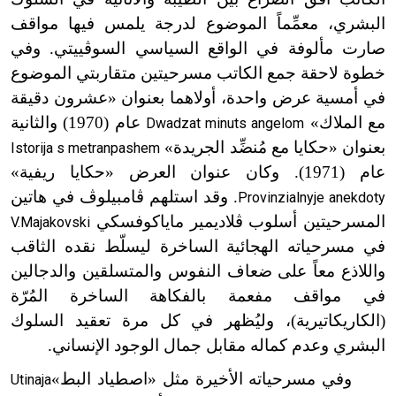
البشري، معمِّماً الموضوع لدرجة يلمس فيها مواقف
صارت مألوفة في الواقع السياسي السوڤييتي. وفي
خطوة لاحقة جمع الكاتب مسرحيتين متقاربتي الموضوع
في أمسية عرض واحدة، أولاهما بعنوان «عشرون دقيقة
مع الملاك»
عام (1970) والثانية
Dwadzat minuts angelom
بعنوان «حكايا مع مُنضِّد الجريدة»
Istorija s metranpashem
عام (1971). وكان عنوان العرض «حكايا ريفية»
. وقد استلهم ڤامبيلوڤ في هاتين
Provinzialnyje anekdoty
المسرحيتين أسلوب ڤلاديمير ماياكوفسكي
V.Majakovski
في مسرحياته الهجائية الساخرة ليسلّط نقده الثاقب
واللاذع معاً على ضعاف النفوس والمتسلقين والدجالين
في مواقف مفعمة بالفكاهة الساخرة المُرّة
(الكاريكاتيرية)، وليُظهر في كل مرة تعقيد السلوك
البشري وعدم كماله مقابل جمال الوجود الإنساني.
وفي مسرحياته الأخيرة مثل «اصطياد البط»
Utinaja