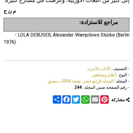
إلى كثير من اللغات الأوربية، وعُرضت في مسارح كثيرة.
م ن ح
مراجع للاستزادة:
- LOLA DEBÜSER, Alexander Wampilows Stücke (Berlin
1976).
- التصنيف :
الآداب الأخرى
- النوع :
أعلام ومشاهير
- المجلد :
المجلد الرابع عشر، طبعة 2006، دمشق
- رقم الصفحة ضمن المجلد :
244
Share
Facebook
Twitter
WhatsApp
Email
Pinterest
مشاركة :