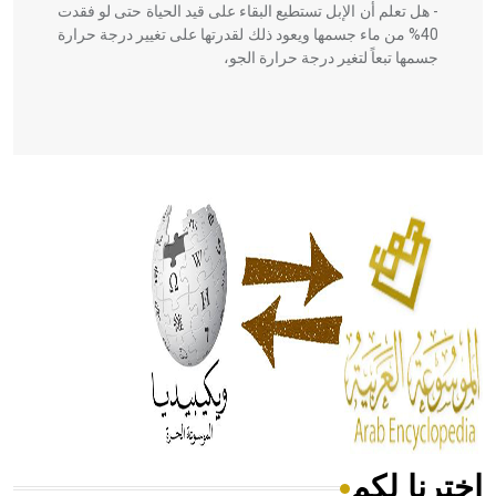
- هل تعلم أن الإبل تستطيع البقاء على قيد الحياة حتى لو فقدت
40% من ماء جسمها ويعود ذلك لقدرتها على تغيير درجة حرارة
جسمها تبعاً لتغير درجة حرارة الجو،
- هل تعلم أن أبقراط كتب في الطب أربعة مؤلفات هي:
الحكم، الأدلة، تنظيم التغذية، ورسالته في جروح الرأس. ويعود
له الفضل بأنه حرر الطب من الدين والفلسفة.
- هل تعلم أن المرجان إفراز حيواني يتكون في البحر ويتركب
من مادة كربونات الكلسيوم، وهو أحمر أو شديد الحمرة وهو
أجود أنواعه، ويمتاز بكبر الحجم ويسمى الش
اخترنا لكم