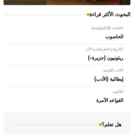
البحوث الأكثر قراءة
التقنيات (التكنولوجية)
الحاسوب
التاريخ و الجغرافية و الآثار
ريئونيون (جزيرة-)
الآداب اللاتينية
إيطالية (الأدب)
القانون
- هل تعلم أن الأبلق نوع من الفنون الهندسية التي ارتبطت
بالعمارة الإسلامية في بلاد الشام ومصر خاصة، حيث يحرص
القواعد الآمرة
المعمار على بناء مداميكه وخاصة في الواجهات
هل تعلم؟