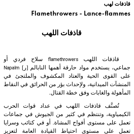
قاذفات لهب
هيئة الموسوعة العربية تطلق موسوعات جديدة في عام 2026
Flamethrowers - Lance-flammes
قاذفات اللهب
قاذفات اللهب
سلاح فردي أو
flamethrowers
جماعي، يستخدم مواد حارقة أهمها النابالم [ر]
Napalm
على القوى الحية والعتاد المكشوف والملتجئ في
المنشآت الميدانية، ولإحداث بؤر من الحرائق في النقاط
المأهولة والغابات وفق خطة القتال.
تُصنَّف قاذفات اللهب في عداد قوات الحرب
الكيمياوية، وتنتظم في كثير من الجيوش في جماعات
تعمل على مستوى أفواج المشاة. أو في كتائب وسرايا
تعمل على مستوى احتياط القيادة العامة لتعزيز