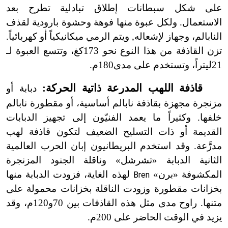
على شكل سبطانات إطلاق تبادلية تطرح بعد
الاستعمال. ولكل عبوة منها فوهة وحشوة بارودية لقذف
النابالم، وجهاز لإشعاله, ويتم الرمي ميكانيكياً أو كهربائياً.
تزن القاذفة من هذا النوع نحو 173كغ، وتتسع العبوة لـ
21ليتراً، وتستخدم على مدى180م.
قاذفة اللهب المدرعة ذاتية الحركة:
دبابة أو
مزنجرة مجهزة بقاذفة نابالم أساسية، أو مقطورة نابالم
خلفها. وكثيراً ما يعمد الفنيّون إلى تجهيز الدبابات
القديمة أو ذات التسليح الضعيف لتكون قاذفة لهب
مدرَّعة. وقد استخدم البريطانيون إبان الحرب العالمية
الثانية الدبابة «تشرشل» وناقلة الجنود المزنجرة
المكشوفة «برن»
لهذه الغاية، فزودت الدبابة منها
Bren
بخزانات مقطورة وزودت الناقلة بخزانات محمولة على
متنها. راوح مدى مثل هذه القاذفات بين 70و120م، وقد
يزيد في الوقت الحاضر على 200م.