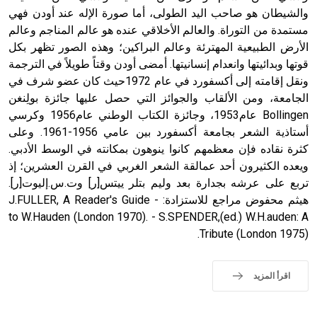
والشيطان هو صاحب اليد الطولى، أما صورة الإله عند أودن فهي
مستمدة من التوراة. والعالم الأخلاقي عنده هو عالم المناجم وعالم
الأرض الطبيعية المهترئة وعالم البراكين؛ وهذه الصور تظهر بكل
قوتها وبدائيتها وانعدام إنسانيتها. أمضى أودن وقتاً طويلاً في الترجمة
ونقل إقامته إلى أكسفورد في عام 1972حيث كان عضو شرف في
الجامعة، ومن الألقاب والجوائز التي حصل عليها جائزة بولِنغن
Bollingen عام1953، وجائزة الكتاب الوطني عام1956 وكرسي
أستاذية الشعر بجامعة أكسفورد بين عامي 1956-1961. وعلى
كثرة نقاده فإن معظمهم كانوا ينوهون بمكانته في الوسط الأدبي.
ويعده الكثيرون أحد عمالقة الشعر الغربي في القرن العشرين؛ إذ
تربع على عرشه بجدارة بعد وليم بتلر ييتس[ر] وت.س.إليوت[ر].
هيثم محفوض مراجع للاستزادة: - J.FULLER, A Reader's Guide
to W.Hauden (London 1970). - S.SPENDER,(ed.) W.H.auden: A
Tribute (London 1975).
اقرأ المزيد