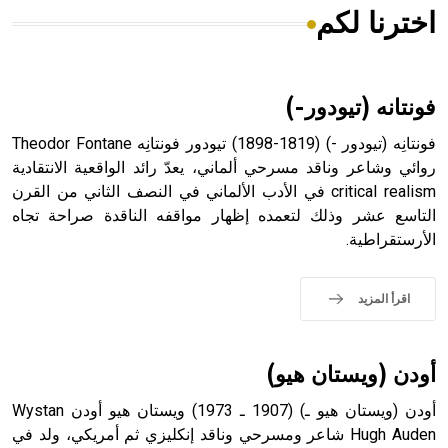
اخترنا لكم
هل تعلم أن الأبسيد كلمة فرنسية اللفظ تم اعتمادها مصطلحاً
أثرياً يستخدم في العمارة عموماً وفي العمارة الدينية الخاصة
بالكنائس خصوصاً، وفي الإنكليزية أب
فونتانه (تيودور-)
فونتانِه (تيودور -) (1819-1898) تيودور فونتانِه Theodor Fontane
روائي وشاعر وناقد مسرحي ألماني، يعدّ رائد الواقعية الانتقادية
critical realism في الأدب الألماني في النصف الثاني من القرن
- هل تعلم أن أبجر Abgar اسم معروف جيداً يعود إلى عدد من
الملوك الذين حكموا مدينة إديسا (الرها) من أبجر الأول وحتى
التاسع عشر وذلك لتعمده إظهار مواقفه الناقدة صراحة تجاه
التاسع، وهم ينتسبون إلى أسرة أوسروين
الأرستقراطية.
اقرأ المزيد
- هل تعلم أن الأبجدية الكنعانية تتألف من /22/ علامة كتابية
sign تكتب منفصلة غير متصلة، وتعتمد المبدأ الأكوروفوني،
أودن (ويستان هيو)
حيث تقتصر القيمة الصوتية للعلامة الك
أودن (ويستان هيو ـ) (1907 ـ 1973) ويستان هيو أودن Wystan
Hugh Auden شاعر ومسرحي وناقد إنكليزي ثم أمريكي، ولد في