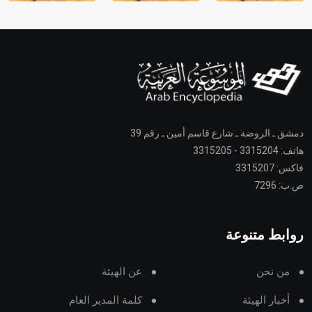
دمشق ـ الروضة ـ شارع قاسم أمين ـ رقم 39
هاتف: 3315204 - 3315205
فاكس: 3315207
ص.ب: 7296
روابط متنوعة
من نحن
عن الهيئة
أخبار الهيئة
كلمة المدير العام