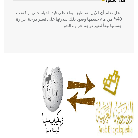
- هل تعلم أن الإبل تستطيع البقاء على قيد الحياة حتى لو فقدت
40% من ماء جسمها ويعود ذلك لقدرتها على تغيير درجة حرارة
جسمها تبعاً لتغير درجة حرارة الجو،
- هل تعلم أن أبقراط كتب في الطب أربعة مؤلفات هي:
الحكم، الأدلة، تنظيم التغذية، ورسالته في جروح الرأس. ويعود
له الفضل بأنه حرر الطب من الدين والفلسفة.
- هل تعلم أن المرجان إفراز حيواني يتكون في البحر ويتركب
من مادة كربونات الكلسيوم، وهو أحمر أو شديد الحمرة وهو
أجود أنواعه، ويمتاز بكبر الحجم ويسمى الش