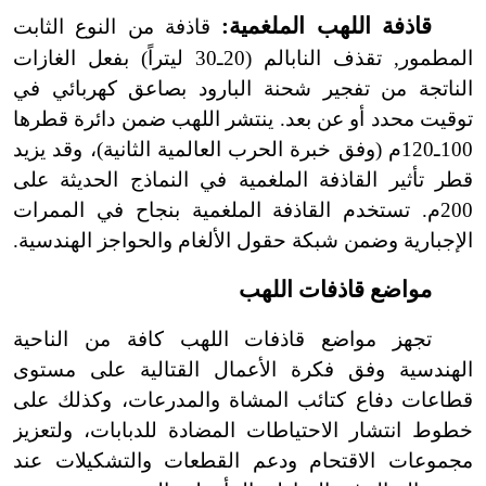
قاذفة اللهب الملغمية:
قاذفة من النوع الثابت
المطمور, تقذف النابالم (20ـ30 ليتراً) بفعل الغازات
الناتجة من تفجير شحنة البارود بصاعق كهربائي في
توقيت محدد أو عن بعد. ينتشر اللهب ضمن دائرة قطرها
100ـ120م (وفق خبرة الحرب العالمية الثانية)، وقد يزيد
قطر تأثير القاذفة الملغمية في النماذج الحديثة على
200م. تستخدم القاذفة الملغمية بنجاح في الممرات
الإجبارية وضمن شبكة حقول الألغام والحواجز الهندسية.
مواضع قاذفات اللهب
تجهز مواضع قاذفات اللهب كافة من الناحية
الهندسية وفق فكرة الأعمال القتالية على مستوى
قطاعات دفاع كتائب المشاة والمدرعات، وكذلك على
خطوط انتشار الاحتياطات المضادة للدبابات، ولتعزيز
مجموعات الاقتحام ودعم القطعات والتشكيلات عند