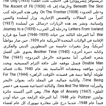
كريستوفَرْ إيشروود[ر] هي: «الكلب تحت الجلد» (1935) The Dog
Beneath The Skin و«ارتقاء إف 6» (1936) The Ascent of F6
و«على الحدود» (1938) On The Frontier. وفي هذه المرحلة كتب
كثيراً من المقالات والقصص الإخبارية، وزار آيسلندة والصين
وإسبانية، ونشر بعد هذه الزيارات «رسائل من آيسلندة (1937)
Letters From Iceland و«رحلة إلى الحرب» (1939) Journey to a
War. أما المرحلة الثالثة من حياته (1939-1946) فتبدأ مع قراره
الإقامة في الولايات المتحدة الأمريكية عام 1939، حين صار مواطناً
أمريكياً، ومرَّ بتغيرات حاسمة من المنظورين الديني والفكري.
وكتابه «مرة أخرى» (1940) Another Time يحتوي على أفضل
شعره الغنائي. أما مجموعته «الرجل المزدوج» (1941) The
Double Man فتمثل موقفه على حافة التزام المسيحية. ويحدد
أودن مواقفه ومعتقداته الأساسية بعد عام 1940 بثلاث قصائد
طويلة: أولاها دينية هي قصيدته «للوقت الراهن» (1944) For The
Time Being، والثانية جمالية، في المجلد ذاته، بعنوان «البحر
والمرآة» Sea And The Mirror، والثالثة اجتماعية نفسية هي «عصر
القلق» (1947) The Age of Anxiety، وهي التي أكسبته جائزة
بوليتزر Pulitzer عام 1948. أما المرحلة الرابعة من حياة أودن
فتبدأ عام 1948، عندما درج على مغادرة نيويورك كل عام لقضاء