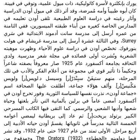
يورك بإنكلترة لأسرة كاثوليكية، ذات ميول علمية، وتوفي في فيينة.
كان أبوه طبيباً وأمه مُمرضة، وقد أثر ذلك في ميول أودن الدراسية
وأثار رغبته في دراسة العلوم الطبيعية. تلقى أودن تعليمه في
المدارس الخاصة كغيره من أبناء طبقته الميسورين، ففي الثامنة
من عمره أرسل إلى مدرسة سانت أدموند الابتدائية في سَري
Surrey، وفي الثالثة عشرة أرسل إلى مدرسة غريشام في هولت
بنورفوك. تخصّص أودن في دراسة علوم الأحياء. وظهرت موهبته
الشعرية ونُشرت أولى قصائده في مجلة شعر مدرسية. ولدى
التحاقه بجامعة أكسفورد عام 1925 صار معروفاً بصفته شاعراً
وحكيماً ذا تأثير قوي في مجموعة من أعلام الفكر والأدب في تلك
المرحلة، منهم ستيفَنْ سبِنْدَرْ[ر] وسيسل د.لويس[ر] ولويس
مَكْنيسْ[ر]. وألف هؤلاء جماعة، أطلقت عليها الصحافة اسم
«جماعة أودن»، نذرت نفسها للسياسة الثورية. وفور تخرج أودن في
أكسفورد أمضى عاماً في برلين بألمانية التي تأثر بلغتها وحياة
شعبها وأدبها الشعبي والرسمي. كما التقى فيها الكاتب المسرحي
الكبير برتولد بريخت[ر]. ثم عاد إلى بريطانية ليمضي أعوامه
الخمسة التالية مدرساً في ثانوياتها. يقسمُ أودن حياته الأدبية إلى
أربع مراحل. الأولى تمتد من عام 1927 حتى عام 1932، وقد نشر
فيها دواوينه «الخطباء» (1932) The Orators و«مدفوع من