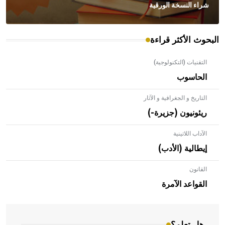
شراء النسخة الورقية
البحوث الأكثر قراءة
التقنيات (التكنولوجية)
الحاسوب
التاريخ و الجغرافية و الآثار
ريئونيون (جزيرة-)
الآداب اللاتينية
إيطالية (الأدب)
القانون
- هل تعلم أن الأبلق نوع من الفنون الهندسية التي ارتبطت
بالعمارة الإسلامية في بلاد الشام ومصر خاصة، حيث يحرص
القواعد الآمرة
المعمار على بناء مداميكه وخاصة في الواجهات
هل تعلم؟