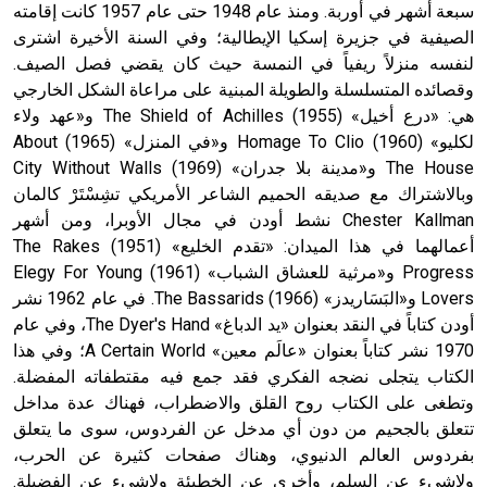
سبعة أشهر في أوربة. ومنذ عام 1948 حتى عام 1957 كانت إقامته
الصيفية في جزيرة إسكيا الإيطالية؛ وفي السنة الأخيرة اشترى
لنفسه منزلاً ريفياً في النمسة حيث كان يقضي فصل الصيف.
وقصائده المتسلسلة والطويلة المبنية على مراعاة الشكل الخارجي
هي: «درع أخيل» (1955) The Shield of Achilles و«عهد ولاء
لكليو» (1960) Homage To Clio و«في المنزل» (1965) About
The House و«مدينة بلا جدران» (1969) City Without Walls
وبالاشتراك مع صديقه الحميم الشاعر الأمريكي تشِسْتَرْ كالمان
Chester Kallman نشط أودن في مجال الأوبرا، ومن أشهر
أعمالهما في هذا الميدان: «تقدم الخليع» (1951) The Rakes
Progress و«مرثية للعشاق الشباب» (1961) Elegy For Young
Lovers و«البَسَاريدز» (1966) The Bassarids. في عام 1962 نشر
أودن كتاباً في النقد بعنوان «يد الدباغ» The Dyer's Hand، وفي عام
1970 نشر كتاباً بعنوان «عالَم معين» A Certain World؛ وفي هذا
الكتاب يتجلى نضجه الفكري فقد جمع فيه مقتطفاته المفضلة.
وتطغى على الكتاب روح القلق والاضطراب، فهناك عدة مداخل
تتعلق بالجحيم من دون أي مدخل عن الفردوس، سوى ما يتعلق
بفردوس العالم الدنيوي، وهناك صفحات كثيرة عن الحرب،
ولاشيء عن السلم، وأخرى عن الخطيئة ولاشيء عن الفضيلة.