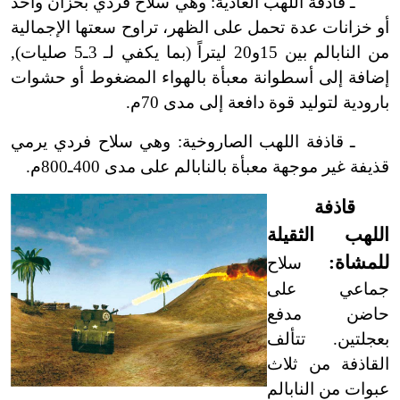
ـ قاذفة اللهب العادية: وهي سلاح فردي بخزان واحد
أو خزانات عدة تحمل على الظهر، تراوح سعتها الإجمالية
من النابالم بين 15و20 ليتراً (بما يكفي لـ 3ـ5 صليات),
إضافة إلى أسطوانة معبأة بالهواء المضغوط أو حشوات
بارودية لتوليد قوة دافعة إلى مدى 70م.
ـ قاذفة اللهب الصاروخية: وهي سلاح فردي يرمي
قذيفة غير موجهة معبأة بالنابالم على مدى 400ـ800م.
قاذفة
اللهب الثقيلة
للمشاة:
سلاح
جماعي على
حاضن مدفع
بعجلتين. تتألف
القاذفة من ثلاث
عبوات من النابالم