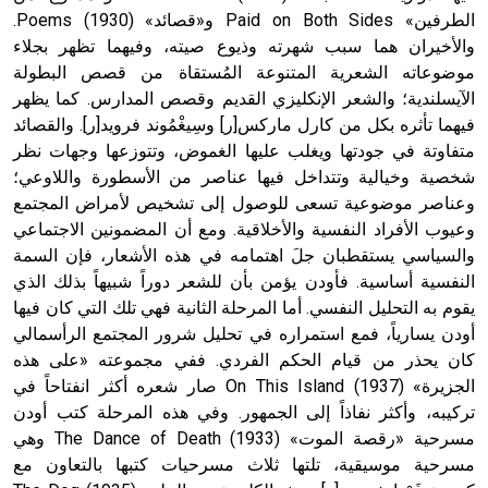
الطرفين» Paid on Both Sides و«قصائد» (1930) Poems.
والأخيران هما سبب شهرته وذيوع صيته، وفيهما تظهر بجلاء
موضوعاته الشعرية المتنوعة المُستقاة من قصص البطولة
الآيسلندية؛ والشعر الإنكليزي القديم وقصص المدارس. كما يظهر
فيهما تأثره بكل من كارل ماركس[ر] وسِيغْمُوند فرويد[ر]. والقصائد
متفاوتة في جودتها ويغلب عليها الغموض، وتتوزعها وجهات نظر
شخصية وخيالية وتتداخل فيها عناصر من الأسطورة واللاوعي؛
وعناصر موضوعية تسعى للوصول إلى تشخيص لأمراض المجتمع
وعيوب الأفراد النفسية والأخلاقية. ومع أن المضمونين الاجتماعي
والسياسي يستقطبان جلَ اهتمامه في هذه الأشعار، فإن السمة
النفسية أساسية. فأودن يؤمن بأن للشعر دوراً شبيهاً بذلك الذي
يقوم به التحليل النفسي. أما المرحلة الثانية فهي تلك التي كان فيها
أودن يسارياً، فمع استمراره في تحليل شرور المجتمع الرأسمالي
كان يحذر من قيام الحكم الفردي. ففي مجموعته «على هذه
الجزيرة» (1937) On This Island صار شعره أكثر انفتاحاً في
تركيبه، وأكثر نفاذاً إلى الجمهور. وفي هذه المرحلة كتب أودن
مسرحية «رقصة الموت» (1933) The Dance of Death وهي
مسرحية موسيقية، تلتها ثلاث مسرحيات كتبها بالتعاون مع