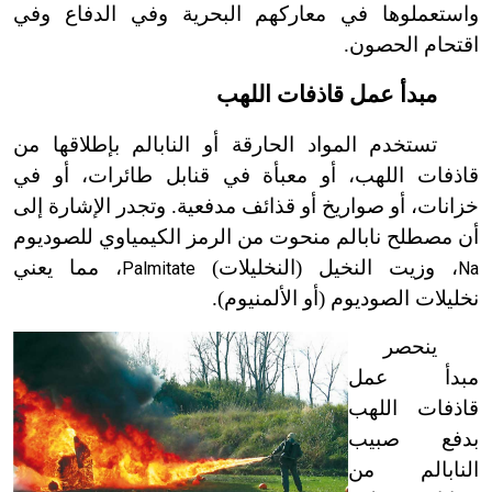
واستعملوها في معاركهم البحرية وفي الدفاع وفي
اقتحام الحصون.
مبدأ عمل قاذفات اللهب
تستخدم المواد الحارقة أو النابالم بإطلاقها من
قاذفات اللهب، أو معبأة في قنابل طائرات، أو في
خزانات، أو صواريخ أو قذائف مدفعية. وتجدر الإشارة إلى
أن مصطلح نابالم منحوت من الرمز الكيمياوي للصوديوم
، وزيت النخيل (النخليلات)
، مما يعني
Palmitate
Na
نخليلات الصوديوم (أو الألمنيوم).
ينحصر
مبدأ عمل
قاذفات اللهب
بدفع صبيب
النابالم من