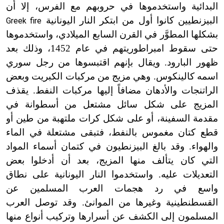
البدائية واستخدموها في حروبهم مع الفرس، إلا أن
البيزنطيين كانوا أول من ابتكر النار اليونانية
Greek fire
بشكلها المطوَّر في القرن السابع الميلادي، واستخدموها
حتى سقوط امبراطوريتهم في عام 1452، وذلك بعد
ظهور البارود. ويقال بإنهم اقتبسوها من رجل سوري
اسمه كالينكوس. وهي مزيج من مركبات الكبريت وبعض
الراتنجات والأدهان مضافاً إليها مركبات النفط. يقذف
المزيج على شكل سائل مشتعل من أسطوانة في
مقدمة السفينة، أو على شكل كرات ملتهبة من طين أو
قطع كتان مغموس بالنفط، فتبقى مشتعلة في الماء
والهواء. وقد بالغ البيزنطيون في كتمان أسماء المواد
التي كان يتألف منها المزيج، بعد أن أدخلوا بعض
التعديلات عليه. واستخدموا النار اليونانية على نطاق
واسع في رد هجمات العرب المسلمين عن
القسطنطينية وغيرها من الموانئ. وقد توصل العرب
المسلمون إلى الكشف عن أسرارها وتركيب أنواع منها