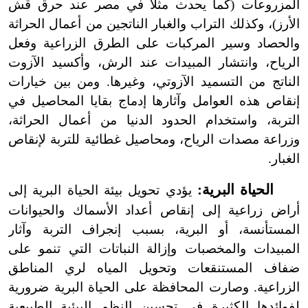
المزروعات (كما يحدث مثلاً في مصر عند حرق قش
الأرز)، وكذلك التراب والغبار الناتجين من أعمال الحراثة
والحصاد وسير المركبات على الطرق الزراعية وفعل
الرياح، وانتشار المبيدات عند الرش، وأكسيد الآزوت
الناتج من التسميد الآزوتي، وغيرها. ومن بين خيارات
إنقاص هذه العوامل وآثارها إدماج بقايا المحاصيل في
التربة، واستخدام الحدود الدنيا من أعمال الحراثة،
وزراعة مصدات الرياح، ومحاصيل غطائية للتربة لإنقاص
الغبار.
الحياة البرية:
يؤدي تحويل بيئة الحياة البرية إلى
أراض زراعية إلى إنقاص أعداد الأسماك والحيوانات
المستأنسة، أو البرية، بسبب إنجراف التربة وآثار
المبيدات والمخصبات وإزالة النباتات التي تنمو على
ضفاف المستنقعات وتحويل المياه لري المناطق
الزراعية. وصارت المحافظة على الحياة البرية ضرورية
لفوائدها الكثيرة في تحسين النظم البيئية الطبيعية