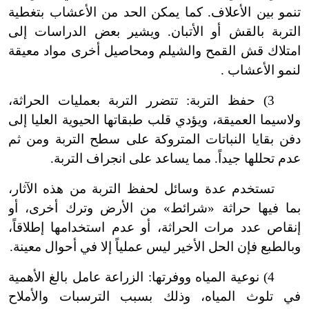
تنمو بين الأعلاف. كما يمكن الحد من الأعشاب بتغطية
التربة بالقش أو الأتبان. ويشير بعض الدراسات إلى
امتلاك قش القمح والشيلم ومحاصيل أخرى مواد معيقة
لنمو الأعشاب .
3) حفظ التربة: تتضرر التربة بعمليات الحراثة،
ولاسيما العميقة، ويؤدي قلب طبقاتها الحيوية العليا إلى
دفن بقايا النباتات المتروكة على سطح التربة ومن ثم
عدم تحللها جيداً. مما يساعد على انجراف التربة.
تستخدم عدة وسائل لحفظ التربة من هذه الآثار،
بما فيها حراثة «شرائط» من الأرض وترك أخرى، أو
إنقاص عدد مرات الحراثة، أو عدم استخدامها إطلاقاً،
وبالطبع فإن الحل الأخير ليس عملياً إلا في أحوال معينة.
4) نوعية المياه ووفرتها: الزراعة عامل بالغ الأهمية
في تلوث المياه، وذلك بسبب الترسبات والأملاح