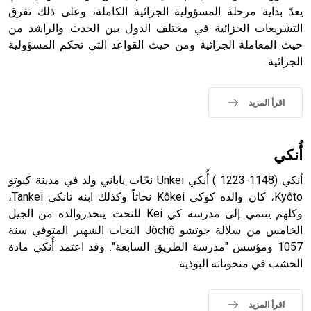
يعدّ بداية مرحلة المسؤولية الجزائية الكاملة، وعلى ذلك تفرق
- هل تعلم أن الأبجدية الكنعانية تتألف من /22/ علامة كتابية
التشريعات الجزائية في مختلف الدول بين الحدث والراشد من
sign تكتب منفصلة غير متصلة، وتعتمد المبدأ الأكوروفوني،
حيث المعاملة الجزائية ومن حيث القواعد التي تحكم المسؤولية
حيث تقتصر القيمة الصوتية للعلامة الك
الجزائية.
اقرأ المزيد
أُنكي
أنكي (1148-1223 ) أُنكي Unkei نحّات ياباني ولد في مدينة كيوتو
Kyôto، كان والده كوكي Kôkei نحاتاً وكذلك ابنه تانكي Tankei،
وكلهم ينتمي إلى مدرسة كي Kei للنحت. ينحدروالده من الجيل
الخامس من سلالة جوتشو Jôchô النحات الشهير المتوفي سنة
1057 ومؤسس "مدرسة الطريق السابعة". وقد اعتمد أُنكي مادة
الخشب في منحوتاته البوذية.
اقرأ المزيد