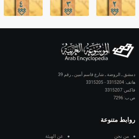
دمشق ـ الروضة ـ شارع قاسم أمين ـ رقم 39
هاتف: 3315204 - 3315205
فاكس: 3315207
ص.ب: 7296
روابط متنوعة
من نحن
عن الهيئة