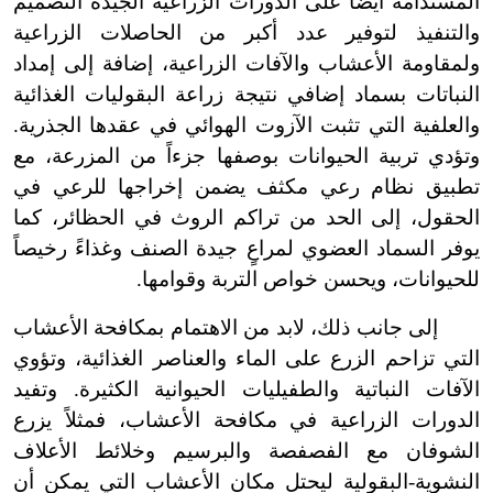
المستدامة أيضاً على الدورات الزراعية الجيدة التصميم
والتنفيذ لتوفير عدد أكبر من الحاصلات الزراعية
ولمقاومة الأعشاب والآفات الزراعية، إضافة إلى إمداد
النباتات بسماد إضافي نتيجة زراعة البقوليات الغذائية
والعلفية التي تثبت الآزوت الهوائي في عقدها الجذرية.
وتؤدي تربية الحيوانات بوصفها جزءاً من المزرعة، مع
تطبيق نظام رعي مكثف يضمن إخراجها للرعي في
الحقول، إلى الحد من تراكم الروث في الحظائر، كما
يوفر السماد العضوي لمراعٍ جيدة الصنف وغذاءً رخيصاً
للحيوانات، ويحسن خواص التربة وقوامها.
إلى جانب ذلك، لابد من الاهتمام بمكافحة الأعشاب
التي تزاحم الزرع على الماء والعناصر الغذائية، وتؤوي
الآفات النباتية والطفيليات الحيوانية الكثيرة. وتفيد
الدورات الزراعية في مكافحة الأعشاب، فمثلاً يزرع
الشوفان مع الفصفصة والبرسيم وخلائط الأعلاف
النشوية-البقولية ليحتل مكان الأعشاب التي يمكن أن