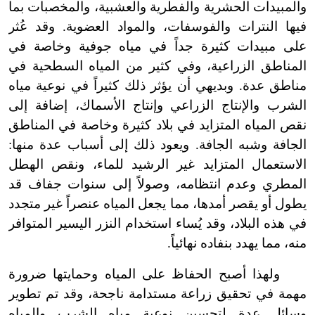
والمبيدات الحشرية والفطرية والعشبية، والمخصبات بما
فيها النترات والفوسفات، والمواد العضوية. وقد عُثر
على مبيدات كثيرة جداً في مياه جوفية وخاصة في
المناطق الزراعية، وفي كثير من المياه السطحية في
مناطق عدة. وبديهي أن يؤثر ذلك كثيراً في نوعية مياه
الشرب والإنتاج الزراعي وإنتاج الأسماك، إضافة إلى
نقص المياه المتزايد في بلاد كثيرة وخاصة في المناطق
الجافة وشبه الجافة. ويعود ذلك إلى أسباب عدة منها:
الاستعمال المتزايد غير الرشيد للماء، ونقص الهطل
المطري وعدم انتظامه، وصولاً إلى سنوات جفاف قد
يطول أو يقصر أمدها، مما يجعل المياه عنصراً غير متجدد
في هذه البلاد، وقد يُساء استخدام النزر اليسير المتوافر
منه، مما يهدد بنفاده نهائياً.
ولهذا أصبح الحفاظ على المياه وحمايتها ضرورة
مهمة في تحقيق زراعة مستدامة ناجحة، وقد تم تطوير
وسائل عدة لتحسين نوعية مياه الشرب والمياه