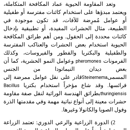
وتعد المقاومة الحيوية عماد المكافحة المتكاملة،
ويعتمد مبدؤها على استخدام كائنات مفترسة أو طفيلية
أو عوامل مُمرِضة للآفات، قد تكون موجودة في
الطبيعة، مثال الحشرات المفيدة، أو تطبيقية بإدخال
كائنات محددة إلى الحقول. ومن أهم طرائق المكافحة
الحيوية استخدام بعض الحشرات والعناكب المفترسة
والطفيلية والبكتريا والفطور والفيروسات، وكذلك
الفرمونات
وعوامل النمو الحشرية، كما أن
pheromones
بعض ديدان النيماتودا من الجنس
المسمى
قادر على نقل عوامل ممرضة إلى
Steinernema
فرائسها. وقد شاع مؤخراً استخدام بكتريا
Bacillus
بطرائق الهندسة الوراثية لنقل صفة مقاومة
thuringiensis
حشرات معينة إلى أنواع نباتية مهمة وفي مقدمتها الذرة
وفول الصويا والكانولا وغيرها.
2) الدورة الزراعية والرعي الدوري: تعتمد الزراعة