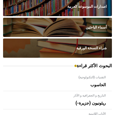
اصدارات الموسوعة العربية
أسماء الباحثين
شراء النسخة الورقية
البحوث الأكثر قراءة
التقنيات (التكنولوجية)
الحاسوب
التاريخ و الجغرافية و الآثار
ريئونيون (جزيرة-)
الآداب اللاتينية