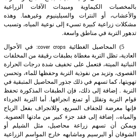
بالمخصبات الكيماوية ومبيدات الآفات الزراعية
والأعشاب، أو النترات والسيلينيوم وغيرهما. وهذه
مشكلات زراعية كبيرة تسيء إلى نوعية المياه، وتسبب
تدهور التربة في مناطق واسعة.
5) المحاصيل الغطائية
: في الأحوال
cover crops
العادية، تظل التربة مغطاة بطبقات رقيقة من المخلفات
النباتية الميتة، فتعمل على تخفيف شدة درجات الحرارة
القصوى، وتزيد من نفوذية التربة وحفظها للماء، وتحسن
تهويتها، كما تسهم في ذلك جذور المحاصيل المتبقية في
التربة . إضافة إلى ذلك، فإن الطبقات المذكورة تحفظ
قوام التربة وتقلل أو تمنع انجرافها. أما التربة الجرداء
فإنها معرضة للجفاف السريع، وللانجراف بفعل الرياح
والمياه،، إضافة إلى فقد جزء كبير من مادتها العضوية.
ويمكن أن تسهم زراعة محاصيل، مثل الشيلم أو
الشوفان أو البرسيم وماشابهه خارج المواسم الزراعية