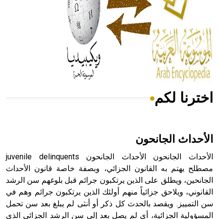
- هل تعلم أن المرجان إفراز حيواني يتكون في البحر ويتركب
من مادة كربونات الكلسيوم، وهو أحمر أو شديد الحمرة وهو
أجود أنواعه، ويمتاز بكبر الحجم ويسمى الش
هل تعلم أن الأبسيد كلمة فرنسية اللفظ تم اعتمادها مصطلحاً
اخترنا لكم
أثرياً يستخدم في العمارة عموماً وفي العمارة الدينية الخاصة
بالكنائس خصوصاً، وفي الإنكليزية أب
الأحداث الجانحون
الأحداث الجانحون الأحداث الجانحون juvenile delinquents
- هل تعلم أن أبجر Abgar اسم معروف جيداً يعود إلى عدد من
مصطلح يهتم به القانون الجزائي، وبصفة خاصة قانون الأحداث
الملوك الذين حكموا مدينة إديسا (الرها) من أبجر الأول وحتى
الجانحين، ويطلق على الذين يرتكبون جرائم قبل بلوغهم سن الرشد
التاسع، وهم ينتسبون إلى أسرة أوسروين
القانوني، ويلاحق جزائياً منهم أولئك الذين يرتكبون جرائم وهم في
سن التمييز. ويقصد بالحدث كل ذكر أو أنثى لم يبلغ بعد سن تحمل
المسؤولية الجزائية، أي لم يصل بعد إلى سن الرشد الجزائي الذي