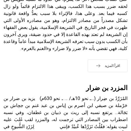
الملوك الذين حكموا مدينة إديسا (الرها) من أبجر الأول وحتى
لحقه ضرر بسبب هذا الكسب، ويبقى هذا الالتزام قائماً ولو زال
التاسع، وهم ينتسبون إلى أسرة أوسروين
كسبه فيما بعد. وعلى هذا، فالإثراء بلا سبب يعدُّ واقعة قانونية
تشكل مصدراً من مصادر الالتزام، وهو من مصادره الأولى التي
ظهرت في فجر التاريخ. في الشريعة الإسلامية، يقول بعض الفقهاء
إن الشريعة لم تعتد بهذه القاعدة إلا في حدود ضيقة، ويرى آخرون
بأن الكسب بدون سبب تعرفه الشريعة الإسلامية مبدأ عاماً وقاعدة
- هل تعلم أن الأبجدية الكنعانية تتألف من /22/ علامة كتابية
كلية، فهي تقضي بأنه «لا ضرر ولا ضرار» و«الغنم بالغرم».
sign تكتب منفصلة غير متصلة، وتعتمد المبدأ الأكوروفوني،
حيث تقتصر القيمة الصوتية للعلامة الك
اقرأ المزيد
المزرد بن ضرار
المُزَرِّدُ بن ضِرار (…ـ نحو 10هـ/ … ـ نحو 630م) يزيد بن ضرار بن
حَرْملة بن صيفي ابن أصرم بن إياس بن عبد غنم بن جحِاش بن
بَجَالة… يرتفع نسبه إلى ريث بن ذبيان بن غطفان، وفي نسبه
اضطراب بين المصادر التي ترجمت له، والمزرد لقب غَلبَ عليه
لبيت يقوله: فقُلْتُ تَزَرَّدْها عُبيْدُ فإنني لِزَرْدِ الشُّيوخِ في