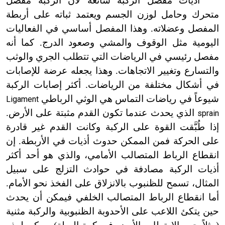
أذيات مفصل الركبة شائعة لأن الركبة مفصل
متحرك وحامل لوزن الجسم ويعتمد ثباته على أربطة
المفصل وعضلاته. وهذا المفصل أساسي في الفعاليات
اليومية مثل الوقوف والمشي وصعود الدرج. كما أنه
مفصل رئيسي في الرياضات التي تتطلب الجري والوثب
والتسارع وتغيير الاتجاهات. وهذا يجعله عرضة للإصابات
في أشكال مختلفة من الرياضات. أكثر إصابات الركبة
شيوعاً في رياضات التماس هي الوثي الرباطي
Ligament
الذي يحدث عندما تكون القدم مثبتة على الأرض.
sprain
إذا طُبَّقت القوة على الركبة وكانت القدم غير قادرة
على الحركة فمن الممكن حدوث أذيات في الأربطة. إن
انقطاع الرباط المتصالب الأمامي، والذي هو أحد أكثر
أذيات الركبة مصادفة في حوادث التزلج على سبيل
المثال، تسمح للظنبوب بالانزلاق على الفخذ نحو الأمام.
أما انقطاع الرباط المتصالب الخلفي فيمكن أن يحدث
حين يتكئ اللاعب على الأحدوبة الظنبوبية والركبة مثنية