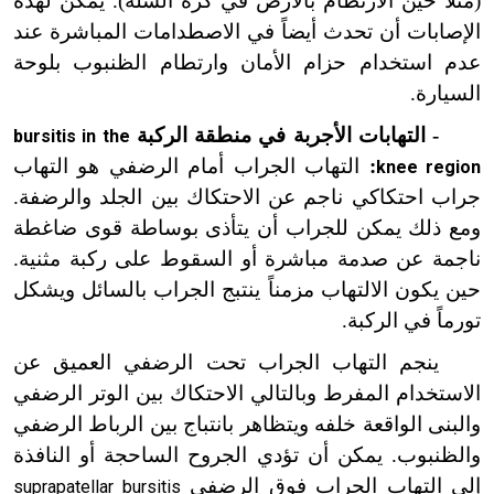
(مثلاً حين الارتطام بالأرض في كرة السلة). يمكن لهذه
الإصابات أن تحدث أيضاً في الاصطدامات المباشرة عند
عدم استخدام حزام الأمان وارتطام الظنبوب بلوحة
السيارة.
- التهابات الأجربة في منطقة الركبة
bursitis in the
:
التهاب الجراب أمام الرضفي هو التهاب
knee region
جراب احتكاكي ناجم عن الاحتكاك بين الجلد والرضفة.
ومع ذلك يمكن للجراب أن يتأذى بوساطة قوى ضاغطة
ناجمة عن صدمة مباشرة أو السقوط على ركبة مثنية.
حين يكون الالتهاب مزمناً ينتبج الجراب بالسائل ويشكل
تورماً في الركبة.
ينجم التهاب الجراب تحت الرضفي العميق عن
الاستخدام المفرط وبالتالي الاحتكاك بين الوتر الرضفي
والبنى الواقعة خلفه ويتظاهر بانتباج بين الرباط الرضفي
والظنبوب. يمكن أن تؤدي الجروح الساحجة أو النافذة
إلى التهاب الجراب فوق الرضفي
suprapatellar bursitis