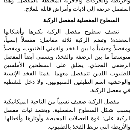
والأربطة والحركات والأجربة المحيطة بالمفصل. وهذا
المفصل عرضة إلى أذيات وأمراض قابلة للعلاج.
السطوح المفصلية لمفصل الركبة
تتصف سطوح مفصل الركبة بكبرها وأشكالها
المعقدة؛ وتضم الركبة ثلاثة مفاصل: مفصلاً إنسياً،
ومفصلاً وحشياً ما بين الفخذ ولقمتي الظنبوب، ومفصلاً
متوسطاً ما بين الرضفة والفخذ، ويسمى أيضاً المفصل
الرضفي الفخذي. يطلق على السطحين الأملسين
للظنبوب اللذين تتمفصل معهما لقمتا الفخذ الإنسية
والوحشية اسم الطبقين الظنبوبيين. ولا دخل للشظية
في مفصل الركبة.
مفصل الركبة ضعيف نسبياً من الناحية الميكانيكية
بسبب شكل السطوح المفصلية. ويعتمد ثبات مفصل
الركبة على: قوة العضلات المحيطة وأوتارها وأفعالها.
والأربطة التي تربط الفخذ بالظنبوب.