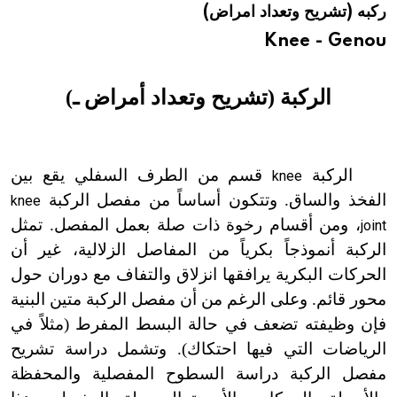
ركبه (تشريح وتعداد امراض)
هيئة الموسوعة العربية تطلق موسوعات جديدة في عام 2026
Knee - Genou
الركبة (تشريح وتعداد
أمراض ـ)
الركبة
قسم من الطرف السفلي يقع بين
knee
الفخذ والساق. وتتكون أساساً من مفصل الركبة
knee
، ومن أقسام رخوة ذات صلة بعمل المفصل. تمثل
joint
الركبة أنموذجاً بكرياً من المفاصل الزلالية، غير أن
الحركات البكرية يرافقها انزلاق والتفاف مع دوران حول
محور قائم. وعلى الرغم من أن مفصل الركبة متين البنية
فإن وظيفته تضعف في حالة البسط المفرط (مثلاً في
الرياضات التي فيها احتكاك). وتشمل دراسة تشريح
مفصل الركبة دراسة السطوح المفصلية والمحفظة