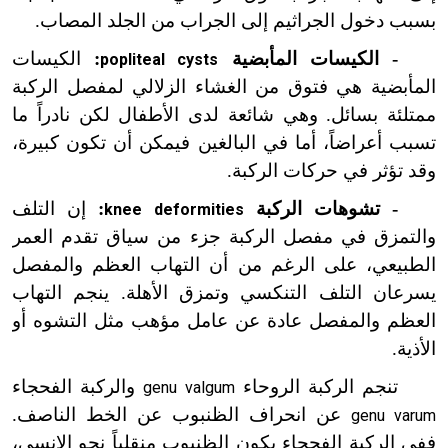
بسبب دخول الجراثيم إلى الجراب من الجلد المصاب.
- الكيسات المأبضية
:
الكيسات
popliteal cysts
المأبضية هي فتوق من الغشاء الزلالي لمفصل الركبة
ممتلئة بسائل. وهي شائعة لدى الأطفال لكن نادراً ما
تسبب أعراضاً، أما في البالغين فيمكن أن تكون كبيرة،
وقد تؤثر في حركات الركبة.
- تشوهات الركبة
:
إن التلف
knee deformities
والتمزق في مفصل الركبة جزء من سياق تقدم العمر
الطبيعي، على الرغم من أن التهاب العظم والمفصل
يسرعان التلف التنكسي وتمزق الأهلة. ينجم التهاب
العظم والمفصل عادة عن عامل مؤهب مثل التشوه أو
الأذية.
تنجم الركبة الروحاء
والركبة الفحجاء
genu valgum
عن انحراف الظنبوب عن الخط الناصف.
genu varum
ففي الركبة الفحجاء يكون الظنبوب منقلباً نحو الإنسي،