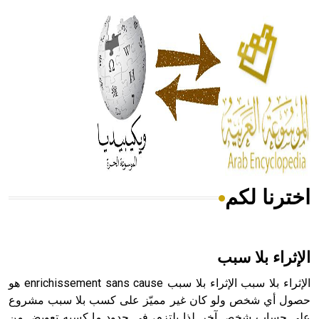
الحكم، الأدلة، تنظيم التغذية، ورسالته في جروح الرأس. ويعود
له الفضل بأنه حرر الطب من الدين والفلسفة.
- هل تعلم أن المرجان إفراز حيواني يتكون في البحر ويتركب
من مادة كربونات الكلسيوم، وهو أحمر أو شديد الحمرة وهو
أجود أنواعه، ويمتاز بكبر الحجم ويسمى الش
اخترنا لكم
هل تعلم أن الأبسيد كلمة فرنسية اللفظ تم اعتمادها مصطلحاً
أثرياً يستخدم في العمارة عموماً وفي العمارة الدينية الخاصة
بالكنائس خصوصاً، وفي الإنكليزية أب
الإثراء بلا سبب
الإثراء بلا سبب الإثراء بلا سبب enrichissement sans cause هو
حصول أي شخص ولو كان غير مميّز على كسب بلا سبب مشروع
على حساب شخص آخر. لذا يلتزم، في حدود ما كسبه تعويض من
- هل تعلم أن أبجر Abgar اسم معروف جيداً يعود إلى عدد من