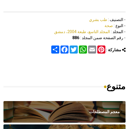
- التصنيف :
طب بشري
- النوع :
صحة
- المجلد :
المجلد التاسع، طبعة 2004، دمشق
- رقم الصفحة ضمن المجلد :
886
Share
Facebook
Twitter
WhatsApp
Email
Pinterest
مشاركة :
متنوع
معجم المصطلحات