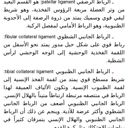
ـ
الرباط الرضفي
: هو القسم البعيد
patellar ligament
من وتر العضلة مربعة الرؤوس الفخذية، وهو شريط
ليفي قوي وسميك يمتد من ذروة الرضفة إلى الأحدوبة
الظنبوبية، وهو الرباط الأمامي لمفصل الركبة.
ـ
الرباط الجانبي الشظوي
:
fibular collateral ligament
رباط قوي على شكل حبل مدور يمتد نحو الأسفل من
اللقمة الفخذية الوحشية إلى الوجه الوحشي لرأس
الشظية.
ـ
الرباط الجانبي الظنبوبي
:
tibial collateral ligament
شريط مسطح قوي يمتد من لقمة الفخذ الإنسية إلى
لقمة الظنبوب الإنسية. وتكون الألياف العميقة لهذا
الرباط في منتصفه مرتبطة ارتباطاً متيناً بالهلال الإنسي.
الرباط الجانبي الظنبوبي أضعف من الرباط الجانبي
الشظوي وأكثر عرضة للأذية. وينجم عن ذلك أن الرباط
الجانبي الظنبوبي والهلال الإنسي يتمزقان كثيراً في
رياضات الاحتكاك مثل كرة القدم.