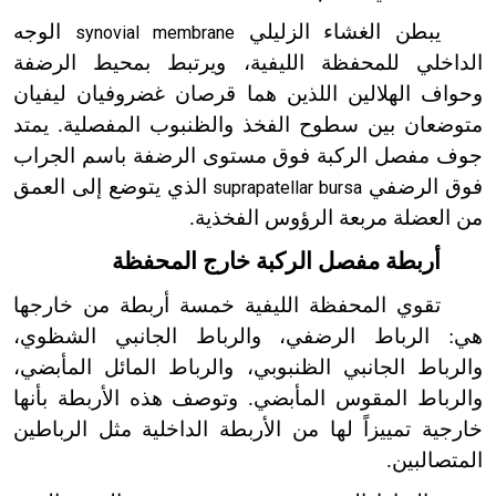
يبطن الغشاء الزليلي
الوجه
synovial membrane
الداخلي للمحفظة الليفية، ويرتبط بمحيط الرضفة
وحواف الهلالين اللذين هما قرصان غضروفيان ليفيان
متوضعان بين سطوح الفخذ والظنبوب المفصلية. يمتد
جوف مفصل الركبة فوق مستوى الرضفة باسم الجراب
فوق الرضفي
الذي يتوضع إلى العمق
suprapatellar bursa
من العضلة مربعة الرؤوس الفخذية.
أربطة مفصل الركبة خارج المحفظة
تقوي المحفظة الليفية خمسة أربطة من خارجها
هي: الرباط الرضفي، والرباط الجانبي الشظوي،
والرباط الجانبي الظنبوبي، والرباط المائل المأبضي،
والرباط المقوس المأبضي. وتوصف هذه الأربطة بأنها
خارجية تمييزاً لها من الأربطة الداخلية مثل الرباطين
المتصالبين.