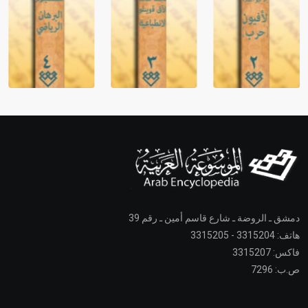
دمشق ـ الروضة ـ شارع قاسم أمين ـ رقم 39
هاتف: 3315204 - 3315205
فاكس: 3315207
ص.ب: 7296