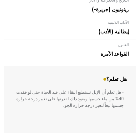
التاريخ و الجغرافية و الآثار
ريئونيون (جزيرة-)
الآداب اللاتينية
إيطالية (الأدب)
القانون
- هل تعلم أن الأبلق نوع من الفنون الهندسية التي ارتبطت
بالعمارة الإسلامية في بلاد الشام ومصر خاصة، حيث يحرص
القواعد الآمرة
المعمار على بناء مداميكه وخاصة في الواجهات
هل تعلم؟
- هل تعلم أن الإبل تستطيع البقاء على قيد الحياة حتى لو فقدت
40% من ماء جسمها ويعود ذلك لقدرتها على تغيير درجة حرارة
جسمها تبعاً لتغير درجة حرارة الجو،
- هل تعلم أن أبقراط كتب في الطب أربعة مؤلفات هي: