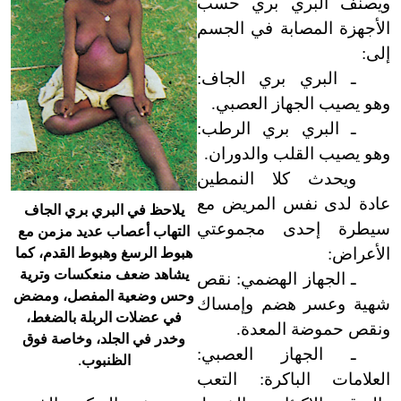
ويصنف البري بري حسب
الأجهزة المصابة في الجسم
إلى:
ـ البري بري الجاف:
وهو يصيب الجهاز العصبي.
ـ البري بري الرطب:
وهو يصيب القلب والدوران.
ويحدث كلا النمطين
عادة لدى نفس المريض مع
يلاحظ في البري بري الجاف
سيطرة إحدى مجموعتي
التهاب أعصاب عديد مزمن مع
الأعراض:
هبوط الرسغ وهبوط القدم، كما
يشاهد ضعف منعكسات وترية
ـ الجهاز الهضمي: نقص
وحس وضعية المفصل، ومضض
شهية وعسر هضم وإمساك
في عضلات الربلة بالضغط،
ونقص حموضة المعدة.
وخدر في الجلد، وخاصة فوق
ـ الجهاز العصبي:
الظنبوب.
العلامات الباكرة: التعب