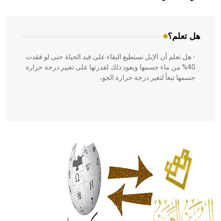
المعمار على بناء مداميكه وخاصة في الواجهات
هل تعلم؟
- هل تعلم أن الإبل تستطيع البقاء على قيد الحياة حتى لو فقدت
40% من ماء جسمها ويعود ذلك لقدرتها على تغيير درجة حرارة
جسمها تبعاً لتغير درجة حرارة الجو،
- هل تعلم أن أبقراط كتب في الطب أربعة مؤلفات هي:
الحكم، الأدلة، تنظيم التغذية، ورسالته في جروح الرأس. ويعود
له الفضل بأنه حرر الطب من الدين والفلسفة.
- هل تعلم أن المرجان إفراز حيواني يتكون في البحر ويتركب
من مادة كربونات الكلسيوم، وهو أحمر أو شديد الحمرة وهو