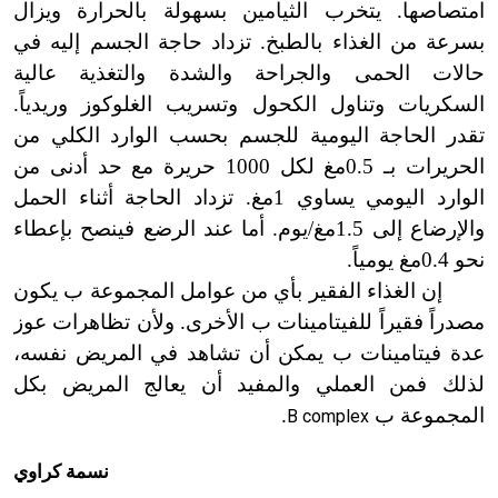
امتصاصها. يتخرب الثيامين بسهولة بالحرارة ويزال
بسرعة من الغذاء بالطبخ. تزداد حاجة الجسم إليه في
حالات الحمى والجراحة والشدة والتغذية عالية
السكريات وتناول الكحول وتسريب الغلوكوز وريدياً.
تقدر الحاجة اليومية للجسم بحسب الوارد الكلي من
الحريرات بـ 0.5مغ لكل 1000 حريرة مع حد أدنى من
الوارد اليومي يساوي 1مغ. تزداد الحاجة أثناء الحمل
والإرضاع إلى 1.5مغ/يوم. أما عند الرضع فينصح بإعطاء
نحو 0.4مغ يومياً.
إن الغذاء الفقير بأي من عوامل المجموعة ب يكون
مصدراً فقيراً للفيتامينات ب الأخرى. ولأن تظاهرات عوز
عدة فيتامينات ب يمكن أن تشاهد في المريض نفسه،
لذلك فمن العملي والمفيد أن يعالج المريض بكل
المجموعة ب
.
B complex
نسمة كراوي