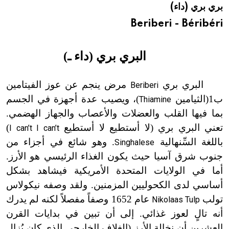
بري بري (داء)
هيئة الموسوعة العربية تطلق موسوعات جديدة في عام 2026
Beriberi - Béribéri
البري بري (داء ـ
)
البري بري
مرض ينجم عن عوز الفيتامين
Beriberi
ب1
(
الثيامين
)
، ويصيب عدة أجهزة في الجسم
Thiamine
بما فيها القلب والعضلات والأعصاب والجهاز الهضمي.
تعني البري بري (لا أستطيع لا أستطيع
)
I can’t I can’t
باللغة السِّنهالية
. وهو شائع في أجزاء من
Singhalese
جنوب شرق آسيا حيث يكون الغذاء الرئيسي هو الأرز.
أما في الولايات المتحدة الأمريكية فيشاهد بشكل
أساسي لدى الكحوليين المزمنين. ولقد وصفه نيكولاس
تولب
عام 1652 وصفاً مفصلاً لكنه لم يدرك
Nikolaas Tulp
أنه تالٍ لعوز غذائي. إلى أن تبين في بدايات القرن
العشرين أن نخالة الأرز (الغلاف الخارجي الذي كان يُزال