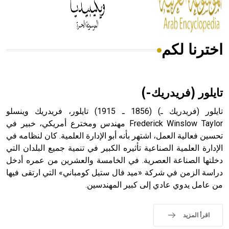
أجود أنواعه، ويمتاز بكبر الحجم ويسمى الش
اخترنا لكم
هل تعلم أن الأبسيد كلمة فرنسية اللفظ تم اعتمادها مصطلحاً
أثرياً يستخدم في العمارة عموماً وفي العمارة الدينية الخاصة
بالكنائس خصوصاً، وفي الإنكليزية أب
تايلور (فريدريك-)
تايلور (فريدريك ـ) (1856 ـ 1915) تايلور، فريدريك وينسلو
Frederick Winslow Taylor مهندس ومخترع أمريكي، خبير في
تحسين فعالية العمل، اشتهر بأنه أبو الإدارة العلمية. كان لنظامه في
- هل تعلم أن أبجر Abgar اسم معروف جيداً يعود إلى عدد من
الملوك الذين حكموا مدينة إديسا (الرها) من أبجر الأول وحتى
الإدارة العلمية الصناعية تأثيره الكبير في تنمية جميع البلدان التي
التاسع، وهم ينتسبون إلى أسرة أوسروين
دخلتها الصناعة العصرية. في الخامسة والعشرين من عمره أدخل
دراسة الزمن في شركة «ميد فال ستيل كومباني» التي ارتقى فيها
من عامل يدوي عادي إلى كبير المهندسين.
- هل تعلم أن الأبجدية الكنعانية تتألف من /22/ علامة كتابية
اقرأ المزيد
sign تكتب منفصلة غير متصلة، وتعتمد المبدأ الأكوروفوني،