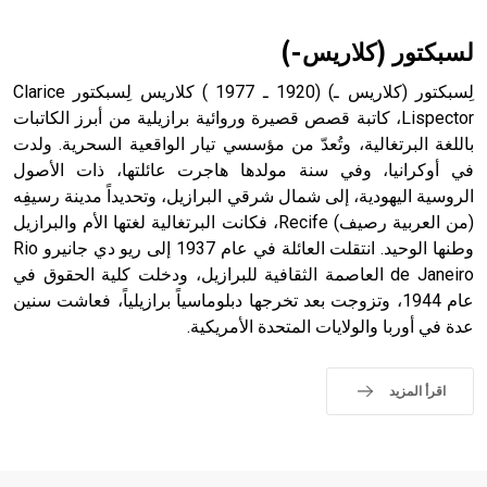
حيث تقتصر القيمة الصوتية للعلامة الك
لسبكتور (كلاريس-)
لِسبكتور (كلاريس ـ) (1920 ـ 1977 ) كلاريس لِسبكتور Clarice
Lispector، كاتبة قصص قصيرة وروائية برازيلية من أبرز الكاتبات
باللغة البرتغالية، وتُعدّ من مؤسسي تيار الواقعية السحرية. ولدت
في أوكرانيا، وفي سنة مولدها هاجرت عائلتها، ذات الأصول
الروسية اليهودية، إلى شمال شرقي البرازيل، وتحديداً مدينة رسيفِه
(من العربية رصيف) Recife، فكانت البرتغالية لغتها الأم والبرازيل
وطنها الوحيد. انتقلت العائلة في عام 1937 إلى ريو دي جانيرو Rio
de Janeiro العاصمة الثقافية للبرازيل، ودخلت كلية الحقوق في
عام 1944، وتزوجت بعد تخرجها دبلوماسياً برازيلياً، فعاشت سنين
عدة في أوربا والولايات المتحدة الأمريكية.
اقرأ المزيد