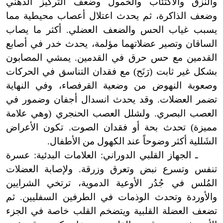
والنزق والاكتئاب والخمول وضعف التركيز الذهني
وضعف الذاكرة، ثم يحدث اعتلال أعصاب محيطية مما
يسبب غياب الحس والضعف العضلي. أكثر ما يصاب
الساقان وتصير عضلاتهما مؤلمة، يحدث خدر في أصابع
القدمين مع حس حرق في القدمين. يمشي المصابون
بشكل غير ثابت (رَنَح) مع فقدان التناسق في الحركات
وصعوبة النهوض من وضعية القرفصاء، وفي النهاية
تضمر العضلات. وقد يحدث انسدال أجفان وضمور في
العصب البصري. ولشلل العصب الحنجري (وهي علامة
مميزة) تحدث بحة أو فقدان الصوت. تكون الأعراض
الشَللية أكثر وضوحاً عند الكهول من الأطفال.
ـ الجهاز القلبي الدوراني: العلامات البدئية: عسرة
تنفس وتسرع نبض وتعرق وزرقة. ولإصابة العضلات
المُلس في جُدُر الأوعية الدموية، ترتخي الشرايين
والأوردة وتحدث الوذمات في الطرفين السفليين. ثم
تضعف العضلة القلبية ويتضخم القلب خاصة في الجزء