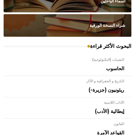
أسماء الباحثين
شراء النسخة الورقية
البحوث الأكثر قراءة
التقنيات (التكنولوجية)
الحاسوب
التاريخ و الجغرافية و الآثار
ريئونيون (جزيرة-)
الآداب اللاتينية
إيطالية (الأدب)
القانون
- هل تعلم أن الأبلق نوع من الفنون الهندسية التي ارتبطت
بالعمارة الإسلامية في بلاد الشام ومصر خاصة، حيث يحرص
القواعد الآمرة