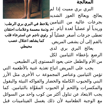
المعالجة
البري بري مميت إذا لم
يعالج. ويعالج العوز الشديد
بجرعات عالية من الثيامين
يلاحظ في البري بري الرطب:
وريدياً أو عضلياً لعدة أيام. ثم
وذمة معممة وعلامات احتقان
تعطى جرعات أصغر عضلياً أو
رئوي ناجم عن استرخاء قلب
كما يشاهد اعتلال عصب
بالفم إلى أن يشفى المريض.
محيطي
يعالج البري بري لدى
الرضع بإعطاء الثيامين لكل
من الأم والطفل حتى يعود المستوى إلى الطبيعي.
يجب على المريض اتباع تغذية غنية بالأطعمة التي
تؤمن الثيامين وعناصر المجموعة ب الأخرى مثل الأرز
البني والحبوب الكاملة والخضار والفواكه النيئة والبقول
والمكسرات واللحم أو الحبوب المقَوَّاة بالثيامين. كما
يجب الابتعاد عن تناول أكثر من كوب واحد من السوائل
مع الوجبة الطعامية لأن ذلك يغسل الفيتامينات قبل