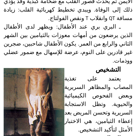
الأيمن ثم يحدث قصور القلب مع ضخامة كبدية وقد يؤدي
ذلك إلى الوفاة. ويبدي تخطيط كهربائية القلب: زيادة
مسافة
وانقلاب
ونقص الفولتاج.
T
QT
ـ البري بري عند الأطفال: ويظهر لدى الأطفال
الذين يرضعون من أمهات معوزات بالثيامين بين الشهر
الثاني والرابع من العمر. يكون الأطفال شاحبين، ضجرين
غير قادرين على النوم، عرضة للإسهال مع ضمور عضلي
ووذمات.
التشخيص
يعتمد على تغذية
المصاب والمظاهر السريرية
وبعض الفحوص الكيميائية
والحيوية. وتظل الاستجابة
السريرية وتحسن المريض بعد
إعطاء الثيامين، هي الاختبار
الأمثل لتأكيد التشخيص.