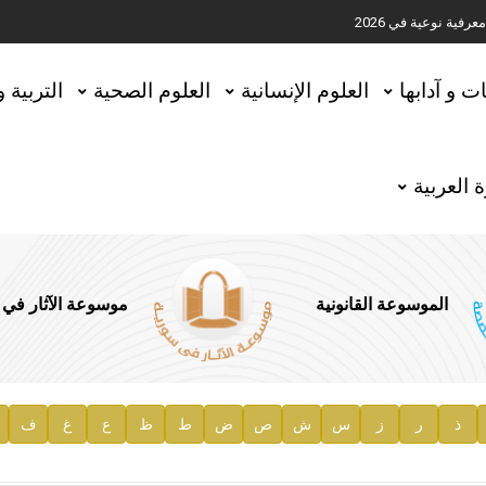
ية نوعية في 2026
تحقيق المخطوطات في العاصمة القطرية الدوحة
ات و آدابها
العلوم الإنسانية
العلوم الصحية
التربية 
 العربية
الموسوعة القانونية
موسوعة الآثار في
ذ
ر
ز
س
ش
ص
ض
ط
ظ
ع
غ
ف
ية