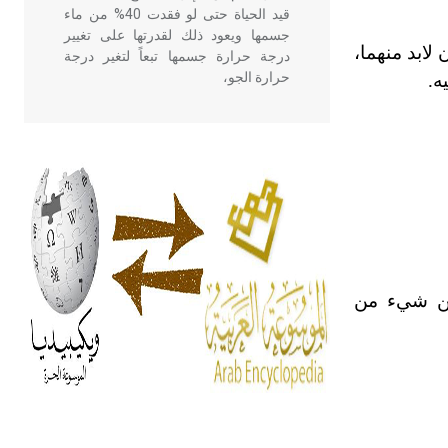
قيد الحياة حتى لو فقدت 40% من ماء
جسمها ويعود ذلك لقدرتها على تغيير
لابد منهما،
درجة حرارة جسمها تبعاً لتغير درجة
حرارة الجو،
ه.
- هل تعلم أن أبقراط كتب في الطب
أربعة مؤلفات هي: الحكم، الأدلة، تنظيم
التغذية، ورسالته في جروح الرأس.
ويعود له الفضل بأنه حرر الطب من
الدين والفلسفة.
- هل تعلم أن المرجان إفراز حيواني
ن شيء من
يتكون في البحر ويتركب من مادة
كربونات الكلسيوم، وهو أحمر أو شديد
الحمرة وهو أجود أنواعه، ويمتاز بكبر
الحجم ويسمى الش
هل تعلم أن الأبسيد كلمة فرنسية اللفظ