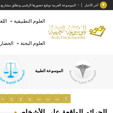
آخر الأخبار
الموسوعة العربية توسّع حضورها الرقمي وتطلق مشاريع معرف
فوز الأستاذ الدكتور وليد محمد السراقبي بجائزة كتارا ل
العلوم التطبيقية
اللغ
جائزة مجمع الملك سلمان العالمي للغة العربية 2025
الأستاذ إياد خالد الطباع مدير عام لهيئة الموسوعة العربية
العلوم البحتة
الحضارة
السيد محمد ياسين صالح وزيرا للثقافة
صدور المجلد الثامن من موسوعة الآثار في سورية
توصيات مجلس الإدارة
الموسوعة الطبية
صدور المجلد السابع من موسوعة الآثار في سورية
صدور المجلد الثامن عشر من الموسوعة الطبية
إعلان..
أ
ب
ت
ث
ج
ح
خ
د
دار الفكر الموزع الحصري لمنشورات هيئة الموسوعة العرب
الجرائم الواقعة على الأشخاص