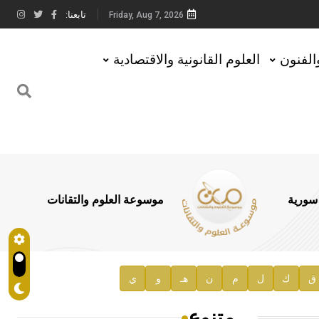
تابعنا:
Friday, Aug 7, 2026
والفنون
العلوم القانونية والاقتصادية
 سورية
موسوعة العلوم والتقانات
ق
ك
ل
م
ن
هـ
و
ي
متنوع