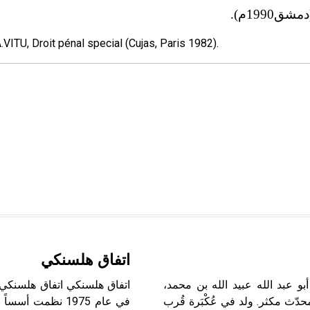
(دمشق
1990م).
A.VITU, Droit pénal special (Cujas, Paris 1982).
اتفاق هلسنكي
(عبيد الله بن محمد ـ) (304 ـ 387هـ/917 ـ 977م) أبو عبد الله عبيد الله بن محمد،
حدّث مكثر. ولد في عُكْبَرة قُرب
في عام 1975 نظمت