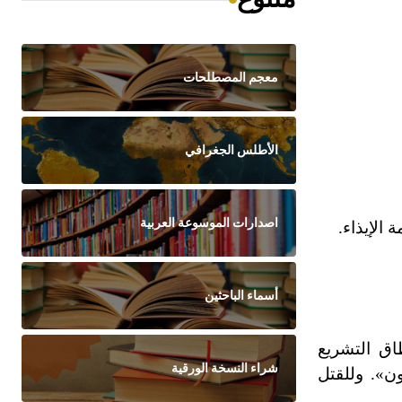
معجم المصطلحات
الأطلس الجغرافي
اصدارات الموسوعة العربية
الإيذاء.
أسماء الباحثين
اق التشريع
شراء النسخة الورقية
ن». وللقتل