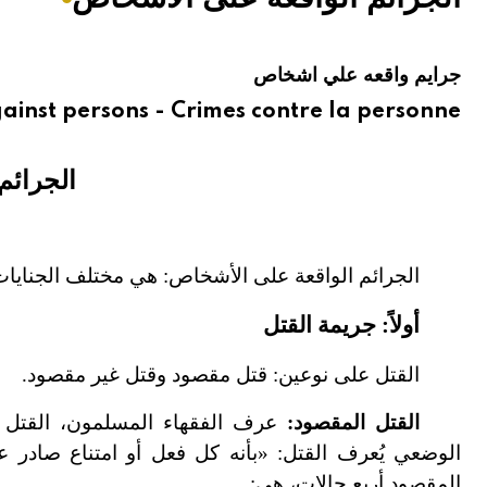
هيئة الموسوعة العربية تطلق موسوعات جديدة في عام 2026
جرايم واقعه علي اشخاص
ainst persons - Crimes contre la personne
الجرائم
الجرائم الواقعة على الأشخاص: هي مختلف الجنايات 
أولاً: جريمة القتل
القتل على نوعين: قتل مقصود وقتل غير مقصود.
القتل المقصود:
عرف الفقهاء المسلمون، القتل ال
الوضعي يُعرف القتل: «بأنه كل فعل أو امتناع صادر ع
المقصود أربع حالات، هي: