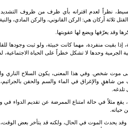
بسيط، نظراً لعدم اقترانه بأي ظرف من ظروف التشديد 
قتل ثلاثة أركان هي: الركن القانوني، والركن المادي، والنية
ها وقد يعرّفها ويضع لها عقوبتها.
، إذا بقيت منفردة، مهما كانت خبيثة، ولو ثبت وجودها لل
 الجرمية وحدها لا تشكل خطراً على الحياة الاجتماعية، لذ
ى موت شخص. وفي هذا المعنى، يكون السلاح الناري والأ
 من شاهقٍ والإغراق في الماء والسم والحقن بالجراثيم، أف
 تلدغه.
، يقع مثلاً في حالة امتناع الممرضة عن تقديم الدواء في 
ن حياته.
يه. وقد يحدث الموت في الحال، ولكنه قد يتأخر بعض الوقت،