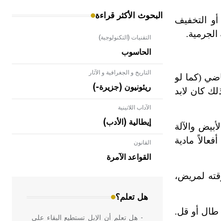
البحوث الأكثر قراءة
أو التخفيف
 الجرمية.
التقنيات (التكنولوجية)
الحاسوب
التاريخ و الجغرافية و الآثار
قاضي
(
كما لو
ريئونيون (جزيرة-)
لك كان لابد
الآداب اللاتينية
إيطالية (الأدب)
بيض والآلة
عالاً مادية
القانون
- هل تعلم أن الأبلق نوع من الفنون
الهندسية التي ارتبطت بالعمارة الإسلامية
القواعد الآمرة
في بلاد الشام ومصر خاصة، حيث يحرص
وقته لمريض،
المعمار على بناء مداميكه وخاصة في
الواجهات
هل تعلم؟
 طال أو قل.
- هل تعلم أن الإبل تستطيع البقاء على