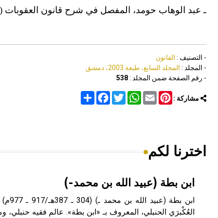
ـ عبد الوهاب حومد، المفصل في شرح قانون العقوبات 
- التصنيف :
القانون
- المجلد :
المجلد السابع، طبعة 2003، دمشق
- رقم الصفحة ضمن المجلد :
538
Share
Facebook
Twitter
WhatsApp
Email
Pinterest
مشاركة :
اخترنا لكم
ابن بطة (عبيد الله بن محمد-)
ابن بطة 
العُكْبرَي الحنبلي، المعروف بـ «ابن بطة». عالم فقيه حنبلي، وم