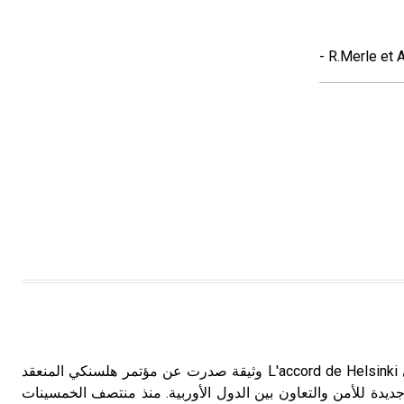
- R.Merle et 
اتفاق هلسنكي اتفاق هلسنكي L'accord de Helsinki وثيقة صدرت عن مؤتمر هلسنكي المنعقد
 أسساً جديدة للأمن والتعاون بين الدول الأوربية. منذ منتصف الخمسينات