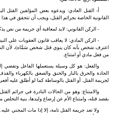
أ
-
القتل العادي: ويدعوه بعض المؤلفين القتل ال
القانونية الخاصة بجرائم القتل، ويجب أن تتحقق في هذا ال
-
الركن القانوني: لابد لمعاقبة أي جريمة من نص يذكر
-
الركن المادي: لا
يعاقب قانون العقوبات على النية
اعترف شخص بأنه كان ينوي قتل شخص سَمَّاه)، لأن النية
من فعل مادي أو امتناع.
والفعل: هو كل وسيلة يستعملها الفاعل وتفضي إل
الحادة والحرق بالنار والخنق والصعق بالكهرباء والقذف
لجريمة القتل. أو القتل بالوساطة كما لو أطلق عليه أفعى
والامتناع: وهو من الحالات النادرة في جرائم القتل
بقصد قتله، وامتناع الأم عن إرضاع وليدها، بنية التخلص م
ولا تعد جريمة القتل تامة، إلا إذا مات المجني عل