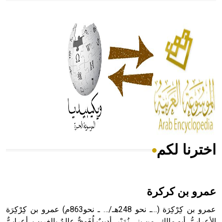
- هل تعلم أن أبقراط كتب في الطب أربعة مؤلفات هي:
الحكم، الأدلة، تنظيم التغذية، ورسالته في جروح الرأس. ويعود
له الفضل بأنه حرر الطب من الدين والفلسفة.
- هل تعلم أن المرجان إفراز حيواني يتكون في البحر ويتركب
من مادة كربونات الكلسيوم، وهو أحمر أو شديد الحمرة وهو
أجود أنواعه، ويمتاز بكبر الحجم ويسمى الش
اخترنا لكم
هل تعلم أن الأبسيد كلمة فرنسية اللفظ تم اعتمادها مصطلحاً
أثرياً يستخدم في العمارة عموماً وفي العمارة الدينية الخاصة
بالكنائس خصوصاً، وفي الإنكليزية أب
عمرو بن كركرة
عمرو بن كِرْكِرَة (…ـ نحو 248هـ/… ـ نحو863م) عمرو بن كِرْكِرَة
الأعرابيُّ، أبو مالك، من بني نُمَيْرٍ، أديبٌ لُغَويٌّ عالمٌ بالغريب، أعرابيٌّ