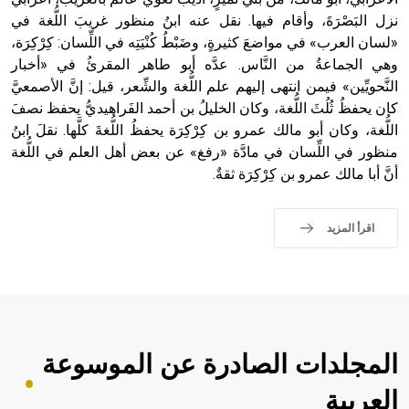
نزل البَصْرَةَ، وأقام فيها. نقل عنه ابنُ منظور غريبَ اللُّغة في
- هل تعلم أن أبجر Abgar اسم معروف جيداً يعود إلى عدد من
الملوك الذين حكموا مدينة إديسا (الرها) من أبجر الأول وحتى
«لسان العرب» في مواضعَ كثيرةٍ، وضَبْطُ كُنْيَتِه في اللِّسان: كِرْكِرَة،
التاسع، وهم ينتسبون إلى أسرة أوسروين
وهي الجماعةُ من النَّاس. عدَّه أبو طاهر المقرئُ في «أخبار
النَّحويِّين» فيمن انتهى إليهم علم اللُّغة والشِّعر، قيل: إنَّ الأصمعيَّ
كان يحفظُ ثُلُثَ اللُّغة، وكان الخليلُ بن أحمد الفَراهيديُّ يحفظ نصفَ
اللُّغة، وكان أبو مالك عمرو بن كِرْكِرَة يحفظُ اللُّغةَ كلَّها. نقلَ ابنُ
منظور في اللِّسان في مادَّة «رفغ» عن بعض أهل العلم في اللُّغة
- هل تعلم أن الأبجدية الكنعانية تتألف من /22/ علامة كتابية
أنَّ أبا مالك عمرو بن كِرْكِرَة ثقةٌ.
sign تكتب منفصلة غير متصلة، وتعتمد المبدأ الأكوروفوني،
حيث تقتصر القيمة الصوتية للعلامة الك
اقرأ المزيد
المجلدات الصادرة عن الموسوعة
العربية