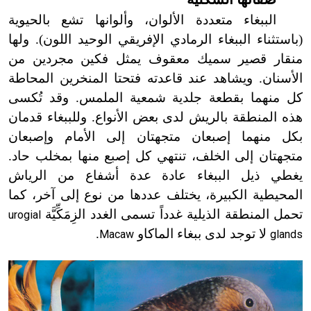
الببغاء متعددة الألوان، وألوانها تشع بالحيوية
(باستثناء الببغاء الرمادي الإفريقي الوحيد اللون
)
. ولها
منقار قصير سميك معقوف يمثل فكين مجردين من
الأسنان. ويشاهد عند قاعدته فتحتا المنخرين المحاطة
كل منهما بقطعة جلدية شمعية الملمس. وقد تُكسى
هذه المنطقة بالريش لدى بعض الأنواع. وللببغاء قدمان
بكل منهما إصبعان متجهتان إلى الأمام وإصبعان
متجهتان إلى الخلف، تنتهي كل إصبع منها بمخلب حاد.
يغطي ذيل الببغاء عادة عدة أشفاع من الرياش
المحيطية الكبيرة، يختلف عددها من نوع إلى آخر، كما
تحمل المنطقة الذيلية غدداً تسمى الغدد الزِمَكِّيَّة
urogial
لا توجد لدى ببغاء الماكاو
.
Macaw
glands