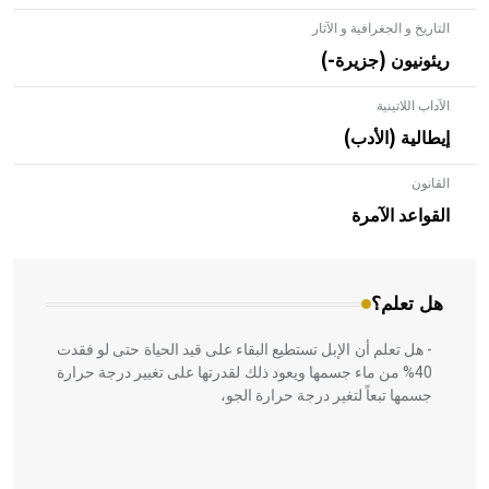
التاريخ و الجغرافية و الآثار
ريئونيون (جزيرة-)
الآداب اللاتينية
إيطالية (الأدب)
القانون
- هل تعلم أن الأبلق نوع من الفنون الهندسية التي ارتبطت
بالعمارة الإسلامية في بلاد الشام ومصر خاصة، حيث يحرص
القواعد الآمرة
المعمار على بناء مداميكه وخاصة في الواجهات
هل تعلم؟
- هل تعلم أن الإبل تستطيع البقاء على قيد الحياة حتى لو فقدت
40% من ماء جسمها ويعود ذلك لقدرتها على تغيير درجة حرارة
جسمها تبعاً لتغير درجة حرارة الجو،