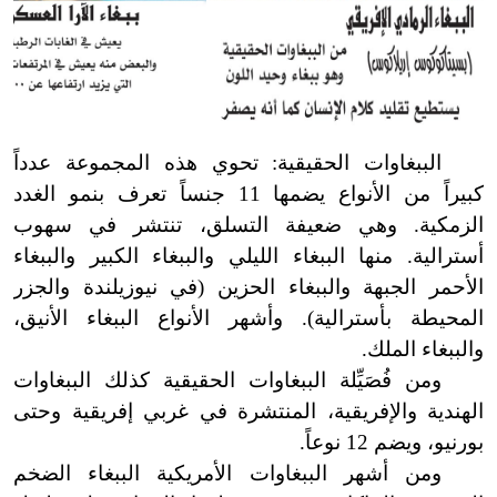
الببغاوات الحقيقية: تحوي هذه المجموعة عدداً
كبيراً من الأنواع يضمها 11 جنساً تعرف بنمو الغدد
الزمكية. وهي ضعيفة التسلق، تنتشر في سهوب
أسترالية. منها الببغاء الليلي والببغاء الكبير والببغاء
الأحمر الجبهة والببغاء الحزين (في نيوزيلندة والجزر
المحيطة بأسترالية
)
. وأشهر الأنواع الببغاء الأنيق،
والببغاء الملك.
ومن فُصَيِّلة الببغاوات الحقيقية كذلك الببغاوات
الهندية والإفريقية، المنتشرة في غربي إفريقية وحتى
بورنيو، ويضم 12 نوعاً.
ومن أشهر الببغاوات الأمريكية الببغاء الضخم