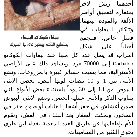
أحدهما ريش الآخر
بمنقاره لتعميق أواصر
الألفة والمودة بينهما.
وتتكاثر الببغاوات في
فصل خاص، فتتجمع
أحياناً على شكل
أسراب قد يصل عدد كل منها عند ببغاوات الكوكاتو
إلى 70000 فرد، ويشاهد ذلك على الأراضي
Cochatoo
الأسترالية، مما يسبب خسائر كبيرة بالمزروعات. وتضع
الأنثى بين 1 و 10 بيضات لونها أبيض. تحضن الأنثى
البيوض من 18 إلى 30 يوماً باستثناء بعض الأنواع التي
يتناوب الذكر والأنثى عملية الحضن. وتضع الأنثى البيوض
ضمن أعشاش في حفر أشجار الغابات أو ضمن حفر في
الصخور. وتمكث الصغار بعد النقف في العش، وتقوم
الأم بإطعامها عن طريق الغدد المعدية بغذاء لين طري
يحوي الكثير من الفيتامينات.