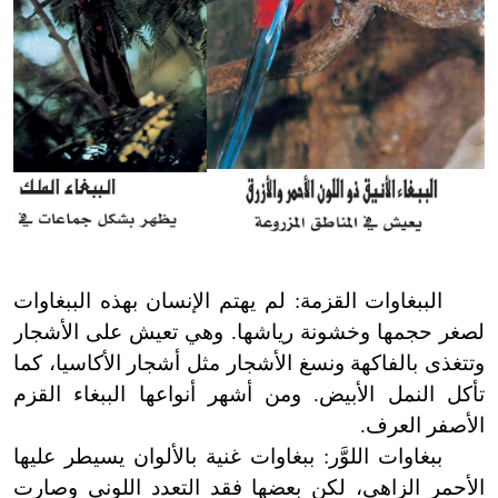
الببغاوات القزمة: لم يهتم الإنسان بهذه الببغاوات
لصغر حجمها وخشونة رياشها. وهي تعيش على الأشجار
وتتغذى بالفاكهة ونسغ الأشجار مثل أشجار الأكاسيا، كما
تأكل النمل الأبيض. ومن أشهر أنواعها الببغاء القزم
الأصفر العرف.
ببغاوات اللوَّر: ببغاوات غنية بالألوان يسيطر عليها
الأحمر الزاهي، لكن بعضها فقد التعدد اللوني وصارت