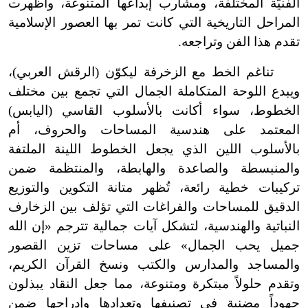
الفنيّة المختلفة، ومشارب إبداعها المتنوعة، وأظهرت
المراحل التاريخية التي كانت تمر بها العصور الإسلامية
تقدم هذا الفن وتراجعه.
تناغم الخط مع الزخرفة ليكوّن (الرقش العربي)،
ويبدع اللوحة المتكاملة الجمال التي تجمع بين مختلف
الخطوط، سواء أكانت بالأسلوب القاسي (اليابس)
المعتمد على هندسية المساحات والحروف، أم
بالأسلوب اللين الذي يجعل الخطوط اللينة الملتفة
والمنبسطة والصاعدة والهابطة، والمنتظمة ضمن
تركيبات خطية رائعة، تُظهر متانة التكوين والتوزيع
الدقيق للمساحات والفراغات التي تؤلف بين الزخارف
النباتية والهندسية، لتشكل آيات جمالية تترجم «إن الله
جميل يحب الجمال» على مساحات تزين القصور
والمساجد والمدارس والكتب ونسخ القرآن الكريم،
وتقدم حلولاً مبتكرة ومتنوعة، مما جعل النقاد يبذلون
جهوداً مضنية في تصنيفها وتعدادها وإدراجها ضمن