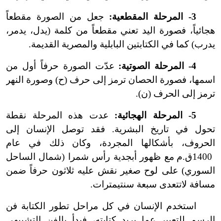
3
-
المرحلة المقطعية:
جعل من الصورة مقطعاً
هجائياً، فصورة اليد تعني مقطعاً من كلمة (يدل، يدمر،
يدرب) كما في الكتابتين البابلية والمصرية القديمة.
4-
المرحلة الصوتية:
عدّت الصورة حرفاً أول من
اسمها، فصورة الحصان ترمز إلى حرف (ح) وصورة النهر
ترمز إلى الحرف (ن).
5
-
المرحلة الهجائية:
عدت هذه المرحلة نقطة
تحول في تاريخ البشرية. فقد توصل الإنسان إلى
الحروف، بأشكالها المجردة، وكان ذلك في عام
1400ق.م مع ظهور أبجدية رأس شمرا (شمال الساحل
السوري) على لوح صغير نقش عليه ثلاثون حرفاً ضمن
مسافة لا
تتعدى سبعة سنتيمترات.
استخدم الإنسان في كل مراحل تطور الكتابة فن
الرسم للتعبير عما يريد كتابته، فبدأ بالفن التشبيهي