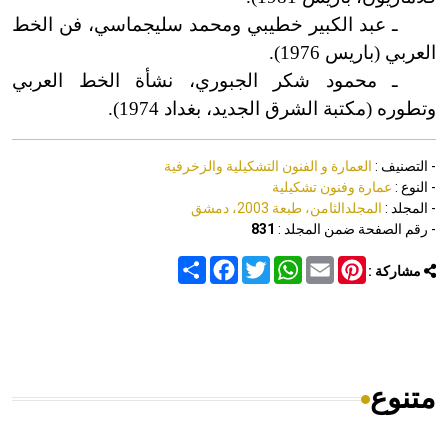
ـ عبد الكبير خطيبي ومحمد سليجماسي، فن الخط
العربي (باريس 1976).
ـ محمود شكر الجبوري، نشأة الخط العربي
وتطوره (مكتبة الشرق الجديد، بغداد 1974).
- التصنيف :
العمارة و الفنون التشكيلية والزخرفية
- النوع :
عمارة وفنون تشكيلية
- المجلد :
المجلدالثامن، طبعة 2003، دمشق
- رقم الصفحة ضمن المجلد :
831
Share
Facebook
Twitter
WhatsApp
Email
Pinterest
مشاركة :
متنوع