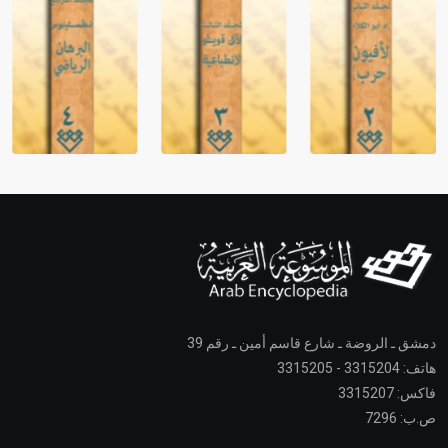
دمشق ـ الروضة ـ شارع قاسم أمين ـ رقم 39
هاتف: 3315204 - 3315205
فاكس: 3315207
ص.ب: 7296