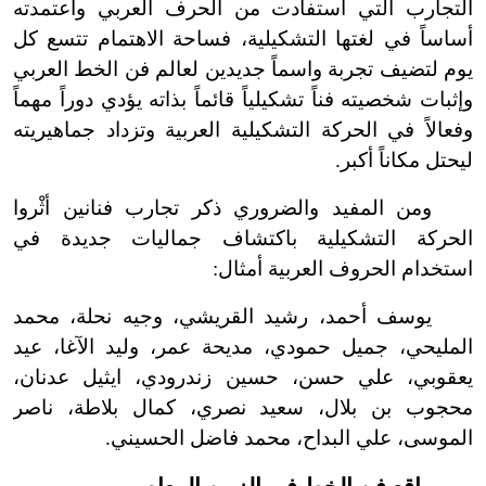
التجارب التي استفادت من الحرف العربي واعتمدته
أساساً في لغتها التشكيلية، فساحة الاهتمام تتسع كل
يوم لتضيف تجربة واسماً جديدين لعالم فن الخط العربي
وإثبات شخصيته فناً تشكيلياً قائماً بذاته يؤدي دوراً مهماً
وفعالاً في الحركة التشكيلية العربية وتزداد جماهيريته
ليحتل مكاناً أكبر.
ومن المفيد والضروري ذكر تجارب فنانين أثْروا
الحركة التشكيلية باكتشاف جماليات جديدة في
استخدام الحروف العربية أمثال:
يوسف أحمد، رشيد القريشي، وجيه نحلة، محمد
المليحي، جميل حمودي، مديحة عمر، وليد الآغا، عيد
يعقوبي، علي حسن، حسين زندرودي، ايثيل عدنان،
محجوب بن بلال، سعيد نصري، كمال بلاطة، ناصر
الموسى، علي البداح، محمد فاضل الحسيني.