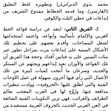
محمد بدوي الديراني[ر] وتطويره لخط التعليق
(الفارسي)، وما قدمه الخطاط ممدوح الشريف من
إبداعات في خطي الثلث والكوفي.
2
-
الفريق الثاني:
ابتعد عن دراسة قواعد الخط
العربي والإلمام بأساليبه وأنواعه، واعتمد استخدامها
لشغل المساحات، وأقدم بعضهم على تحطيم تلك
الأشكال المبنية على إبداعات مرت بمراحل تطور عبر
مئات السنين على يد فنانين أفذاذ. وحجة هذا الفريق أن
تلك القواعد والأوزان تقيد إبداعهم وبحثهم عن المبتكر
والجديد، وسرعان ما أُنتجت كميات كبيرة من تلك
الأعمال التي رأى فيها آخرون سهولة في عمل اللوحات
الفنية والتي أطلق عليها «الحروفية»، وولدت تنظيرات
مدافعة عنها، ورُوِّج لها في الغرب المعجب بعالم
الطرائف والغرائب، فهي تزين التكوينات الفنية الشائعة
في الفن العربي الحديث بالحروف العربية مستفيدة من