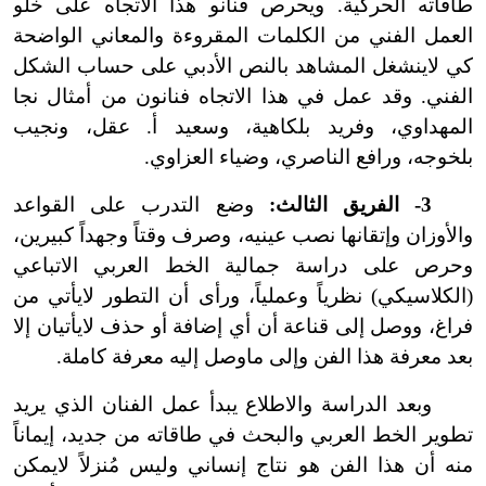
طاقاته الحركية. ويحرص فنانو هذا الاتجاه على خلو
العمل الفني من الكلمات المقروءة والمعاني الواضحة
كي لا
ينشغل المشاهد بالنص الأدبي على حساب الشكل
الفني. وقد عمل في هذا الاتجاه فنانون من أمثال نجا
المهداوي، وفريد بلكاهية، وسعيد أ. عقل، ونجيب
بلخوجه، ورافع الناصري، وضياء العزاوي.
3
-
الفريق الثالث:
وضع التدرب على القواعد
والأوزان وإتقانها نصب عينيه، وصرف وقتاً وجهداً كبيرين،
وحرص على دراسة جمالية الخط العربي الاتباعي
(الكلاسيكي) نظرياً وعملياً، ورأى أن التطور لا
يأتي من
فراغ، ووصل إلى قناعة أن أي إضافة أو حذف لا
يأتيان إلا
بعد معرفة هذا الفن وإلى ما
وصل إليه معرفة كاملة.
وبعد الدراسة والاطلاع يبدأ عمل الفنان الذي يريد
تطوير الخط العربي والبحث في طاقاته من جديد، إيماناً
منه أن هذا الفن هو نتاج إنساني وليس مُنزلاً لا
يمكن