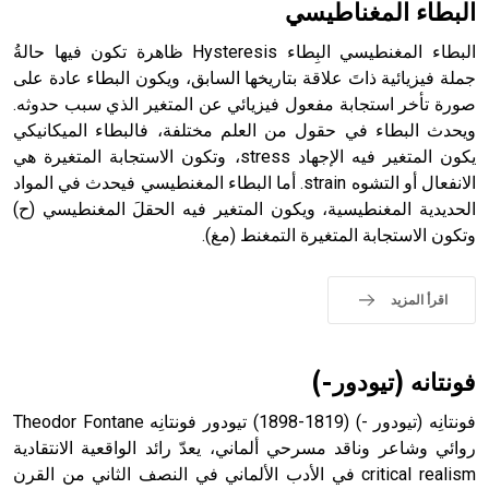
البطاء المغناطيسي
البطاء المغنطيسي البِطاء Hysteresis ظاهرة تكون فيها حالةُ
جملة فيزيائية ذاتَ علاقة بتاريخها السابق، ويكون البطاء عادة على
صورة تأخر استجابة مفعول فيزيائي عن المتغير الذي سبب حدوثه.
- هل تعلم أن أبجر Abgar اسم معروف جيداً يعود إلى عدد من
الملوك الذين حكموا مدينة إديسا (الرها) من أبجر الأول وحتى
ويحدث البطاء في حقول من العلم مختلفة، فالبطاء الميكانيكي
التاسع، وهم ينتسبون إلى أسرة أوسروين
يكون المتغير فيه الإجهاد stress، وتكون الاستجابة المتغيرة هي
الانفعال أو التشوه strain. أما البطاء المغنطيسي فيحدث في المواد
الحديدية المغنطيسية، ويكون المتغير فيه الحقلَ المغنطيسي (ح)
وتكون الاستجابة المتغيرة التمغنط (مغ).
- هل تعلم أن الأبجدية الكنعانية تتألف من /22/ علامة كتابية
sign تكتب منفصلة غير متصلة، وتعتمد المبدأ الأكوروفوني،
اقرأ المزيد
حيث تقتصر القيمة الصوتية للعلامة الك
فونتانه (تيودور-)
فونتانِه (تيودور -) (1819-1898) تيودور فونتانِه Theodor Fontane
روائي وشاعر وناقد مسرحي ألماني، يعدّ رائد الواقعية الانتقادية
critical realism في الأدب الألماني في النصف الثاني من القرن