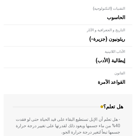
التقنيات (التكنولوجية)
الحاسوب
التاريخ و الجغرافية و الآثار
ريئونيون (جزيرة-)
الآداب اللاتينية
إيطالية (الأدب)
القانون
- هل تعلم أن الأبلق نوع من الفنون الهندسية التي ارتبطت
بالعمارة الإسلامية في بلاد الشام ومصر خاصة، حيث يحرص
القواعد الآمرة
المعمار على بناء مداميكه وخاصة في الواجهات
هل تعلم؟
- هل تعلم أن الإبل تستطيع البقاء على قيد الحياة حتى لو فقدت
40% من ماء جسمها ويعود ذلك لقدرتها على تغيير درجة حرارة
جسمها تبعاً لتغير درجة حرارة الجو،