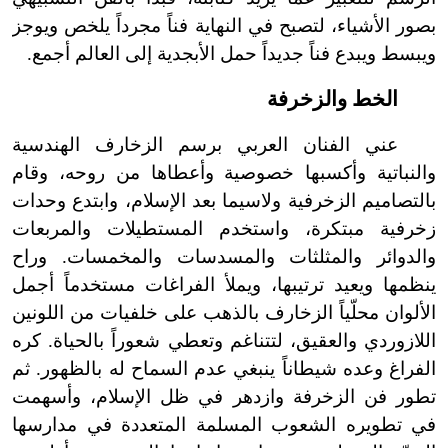
بصور الأشياء، لتصبح في النهاية فناً مجرداً يلخص ويوجز
ويبسط ويبدع فناً جديداً حمل الأبجدية إلى العالم أجمع.
الخط والزخرفة
عني الفنان العربي برسم الزخارف الهندسية
والنباتية وأكسبها خصوصية وأعطاها من روحه، وقام
بالتصاميم الزخرفية ولاسيما بعد الإسلام، وابتدع وحدات
زخرفية مبتكرة، واستخدم المستطيلات والمربعات
والدوائر والمثلثات والمسدسات والمخمسات. وراح
ينظمها ويعيد ترتيبها، ويملأ الفراغات مستخدماً أجمل
الألوان محلّياً الزخارف بالذهب على خلفيات من اللونين
اللازوردي والعقيق، لتتناغم وتعطي شعوراً بالحياة. كره
الفراغ وعده شيطاناً ينبغي عدم السماح له بالظهور. ثم
تطور فن الزخرفة وازدهر في ظل الإسلام، وأسهمت
في تطويره الشعوب المسلمة المتعددة في مدارسها