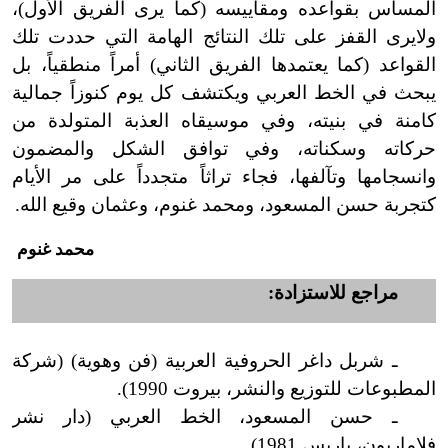
المساس بقواعده ومقاييسه (كما يرى الفريق الأول)،
ولا
يرى القفز على تلك النتائج الهامة التي حددت تلك
القواعد (كما يعتمدها الفريق الثاني) أمراً منطقياً، بل
يبحث في الخط العربي ويكتشف كل يوم كنوزاً جمالية
كامنة في بنيته، وفي موسيقاه العذبة المتولدة من
حركاته وسكناته، وفي توافق الشكل والمضمون
وانسجامها وتآلفها، فجاء تراثاً متجدداً على مر الأيام
كتجربة حسن المسعود، ومحمد غنوم، وعثمان وقيع الله.
محمد غنوم
مراجع للاستزادة:
ـ شربل داغر الحروفية العربية (فن وهوية) (شركة
المطبوعات للتوزيع والنشر، بيروت 1990).
ـ حسن المسعود، الخط العربي (دار نشر
فلاماريون، باريس 1981).