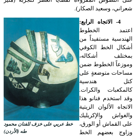
شعراني، وسعيد الصكار).
4
-
الاتجاه الرابع:
اعتمد الخطوط
الهندسية مستفيداً من
أشكال الخط الكوفي
بمختلف أشكاله،
وموزعاً الخطوط ضمن
مساحات متوضعةٍ على
كتل هندسية
كالمكعبات والكرات.
وقد استخدم فنانو هذا
الاتجاه الألوان الزيتية
والغواش والإكريليك
على القماش أو الورق،
خط عربي على خزف للفنان محمود
طه (الأردن)
وزاوج بعضهم الخط