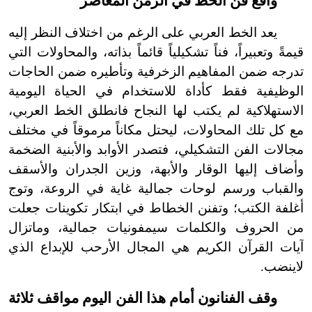
واقع فن الخط في الزمن المعاصر
يعد الخط العربي على الرغم من اختلاف النظر إليه
قيمةً وتعبيراً
،
فناً تشكيلياً قائماً بذاته، والمحاولات التي
تدرجه ضمن المفاهيم الزخرفية وتأطيره ضمن الحاجات
الوظيفية فقط كأداة للاستخدام في الحياة اليومية
الاستهلاكية لم يكتب لها النجاح فانطلق الخط العربي،
مع كل تلك المحاولات، ليحتل مكاناً مرموقاً في مختلف
مجالات الفن التشكيلي، فتصدر الأوابد والأبنية الضخمة
وأضاف إليها الوقار والأبهة، وزين الجدران والأسقف
والقباب ورسم لوحات جمالية غاية في الروعة، وتوج
أغلفة الكتب؛ وتفنن الخطاط في ابتكار تكوينات جعلت
من الحروف والكلمات سيمفونيات جمالية، وما
تزال
آيات القرآن الكريم هي المجال الأرحب للإبداع الذي
لا
ينضب.
وقف الفنانون أمام هذا الفن اليوم مواقف ثلاثة