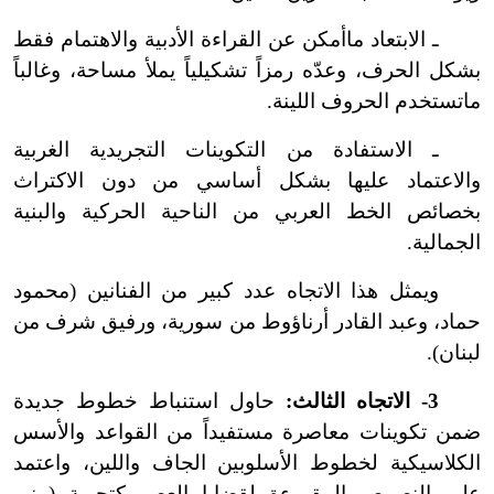
ـ الابتعاد ما
أمكن عن القراءة الأدبية والاهتمام فقط
بشكل الحرف، وعدّه رمزاً تشكيلياً يملأ مساحة، وغالباً
ما
تستخدم الحروف اللينة.
ـ الاستفادة من التكوينات التجريدية الغربية
والاعتماد عليها بشكل أساسي من دون الاكتراث
بخصائص الخط العربي من الناحية الحركية والبنية
الجمالية.
ويمثل هذا الاتجاه عدد كبير من الفنانين (محمود
حماد، وعبد القادر أرناؤوط من سورية، ورفيق شرف من
لبنان).
3
-
الاتجاه الثالث:
حاول استنباط خطوط جديدة
ضمن تكوينات معاصرة مستفيداً من القواعد والأسس
الكلاسيكية لخطوط الأسلوبين الجاف واللين، واعتمد
على النصوص المقروءة لقضايا العصر كتجربة (منير