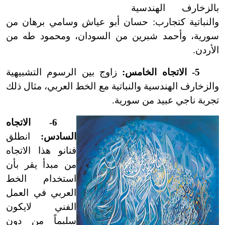
بالزخارف الهندسية
والنباتية كتجارب: حسان أبو عياش وسامي برهان من
سورية، وأحمد شبرين من السودان، ومحمود طه من
الأردن.
5
-
الاتجاه الخامس:
زاوج بين الرسوم التشبيهية
والزخارف الهندسية والنباتية مع الخط العربي، مثال ذلك
تجربة ناجي عبيد من سورية.
6
-
الاتجاه
السادس:
انطلق
فنانو هذا الاتجاه
من مبدأ يقر بأن
استخدام الخط
العربي في العمل
الفني لا
يكون
سليماً من دون