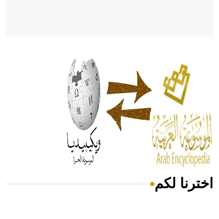
- هل تعلم أن أبقراط كتب في الطب أربعة مؤلفات هي:
الحكم، الأدلة، تنظيم التغذية، ورسالته في جروح الرأس. ويعود
له الفضل بأنه حرر الطب من الدين والفلسفة.
- هل تعلم أن المرجان إفراز حيواني يتكون في البحر ويتركب
من مادة كربونات الكلسيوم، وهو أحمر أو شديد الحمرة وهو
أجود أنواعه، ويمتاز بكبر الحجم ويسمى الش
اخترنا لكم
هل تعلم أن الأبسيد كلمة فرنسية اللفظ تم اعتمادها مصطلحاً
أثرياً يستخدم في العمارة عموماً وفي العمارة الدينية الخاصة
بالكنائس خصوصاً، وفي الإنكليزية أب