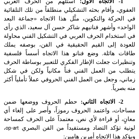
1
-
الاتجاه الأول:
استلهم من الحرف العربي
العفوي، وأقام بحثه التشكيلي منطلقاً من تلك التلقائية
في الحركة والتكوين، مثَّل هذا الاتجاه «جماعة البعد
الواحد» وأشهر فنانيهم شاكر حسن آل سعيد، الذي رأى
في استخدام الحرف العربي في التشكيل الفني محاولة
للعودة إلى القيم الحقيقية في الفن، بوصفه يملك
طاقات هائلة. وضع فنانو هذا الاتجاه أسساً فلسفية
وتنظيرات جعلت الإطار الفكري للتعبير بوساطة الحرف
يتطلب من العمل الفني فناً مكانياً ولكن في شكل
زماني، وجعل من العمل الفني الحروفي عملاً تأملياً أكثر
منه بصرياً.
2
-
الاتجاه الثاني:
حطم الحروف ووضعها ضمن
مساحات، واعتمد الحروف رموزاً، وأصر على إلغاء أي
معانٍ، أو قراءة لأي نص، معتمداً على الحرف كمساحة
لونية تؤكد التضاد ومستفيداً من الفن البصري
،
op-art
ويؤكد هذا الاتجاه أمرين هامين: