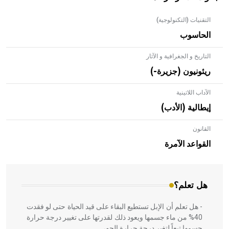
التقنيات (التكنولوجية)
الحاسوب
التاريخ و الجغرافية و الآثار
ريئونيون (جزيرة-)
الآداب اللاتينية
إيطالية (الأدب)
القانون
- هل تعلم أن الأبلق نوع من الفنون الهندسية التي ارتبطت
بالعمارة الإسلامية في بلاد الشام ومصر خاصة، حيث يحرص
القواعد الآمرة
المعمار على بناء مداميكه وخاصة في الواجهات
هل تعلم؟
- هل تعلم أن الإبل تستطيع البقاء على قيد الحياة حتى لو فقدت
40% من ماء جسمها ويعود ذلك لقدرتها على تغيير درجة حرارة
جسمها تبعاً لتغير درجة حرارة الجو،