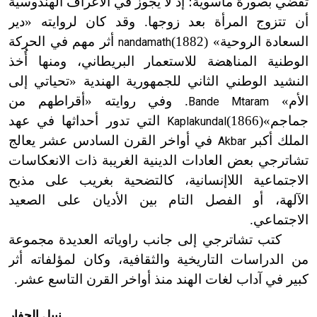
تقضي بصورة مأسوية؛ إذ لا يجوز في الأعراف الهندوسية
أن تتزوج المرأة بعد زوجها. وقد كان لروايته «دير
السعادة الروحية»
(1882)
أثر مهم في الحركة
nandamath
الوطنية المناهضة للاستعمار البريطاني، ومنها أُخذ
النشيد الوطني الثاني للجمهورية الهندية «تحياتي إلى
الأم»
. وفي روايته «أقراطهم من
Bande Mtaram
جماجم»
(1866)
التي تدور أحداثها في عهد
Kaplakundal
الملك أكبر
في أواخر القرن السادس عشر يعالج
Akbar
تشاترجي بعض العادات الدينية الغريبة ذات الانعكاسات
الاجتماعية اللاإنسانية، كالتضحية بغريب على مذبح
الآلهة، أو الفصل التام بين الأديان على الصعيد
الاجتماعي.
كتب تشاترجي إلى جانب راوياته العديدة مجموعة
من الدراسات التاريخية والثقافية، وكان لمؤلفاته أثر
كبير في آداب لغات الهند منذ أواخر القرن التاسع عشر.
نبيل الحفار