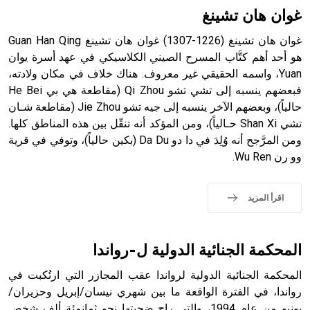
بالكنائس خصوصاً، وفي الإنكليزية أب
غوان هان تشينغ
غوان هان تشينغ (1226-1307) غوان هان تشينغ Guan Han Qing
هو أحد أهم كتَّاب المسرح الصيني الكلاسيكي في عهد أسرة يوان
Yuan، واسمه الحقيقي غير معروف. هناك خلاف في مكان ولادته،
- هل تعلم أن أبجر Abgar اسم معروف جيداً يعود إلى عدد من
الملوك الذين حكموا مدينة إديسا (الرها) من أبجر الأول وحتى
فبعضهم ينسبه إلى تشي تشو Qi Zhou (مقاطعة هي بي He Bei
التاسع، وهم ينتسبون إلى أسرة أوسروين
حالياً)، وبعضهم الآخر ينسبه إلى جيه تشو Jie Zhou (مقاطعة شـان
تشي Shan Xi حـالياً)، ومن المؤكد أنه تنقّل بين هذه المناطق كلها.
ومن المرَّجح أنه وُلِدَ في دا دو Da Du (بكين حالياً)، وتوفي في قرية
وو رن Wu Ren.
- هل تعلم أن الأبجدية الكنعانية تتألف من /22/ علامة كتابية
sign تكتب منفصلة غير متصلة، وتعتمد المبدأ الأكوروفوني،
اقرأ المزيد
حيث تقتصر القيمة الصوتية للعلامة الك
المحكمة الجنائية الدولية ل-رواندا
المحكمة الجنائية الدولية لرواندا عقب المجازر التي ارتُكبت في
رواندا، في الفترة الواقعة ما بين شهري نيسان/إبريل وحزيران/
يونيو من عام 1994، والتي راح ضحيتها نحو ثمانمئة ألف شخص