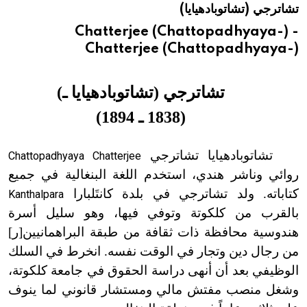
تشاترجي (تشاتوبادهيايا)
هيئة الموسوعة العربية تطلق موسوعات جديدة في عام 2026
Chatterjee (Chattopadhyaya-) -
Chatterjee (Chattopadhyaya-)
تشاترجي (تشاتوبادهيايا ـ
)
(
1838 ـ 1894
)
تشاتوبادهيايا تشاترجي
Chattopadhyaya Chatterjee
روائي وناشر هندي، استخدم اللغة البنغالية في جميع
كتاباته. ولد تشاترجي في بلدة كانتَلبارا
Kanthalpara
بالقرب من كلكوتة وتوفي فيها، وهو سليل أسرة
هندوسية محافظة ذات ثقافة من طبقة البراهمانيين
[
ر
]
من رجال دين وتجار في الوقت نفسه. انخرط في السلك
الوظيفي بعد أن أنهى دراسة الحقوق في جامعة كلكوتة،
وشغل منصب مفتش مالي ومستشار قانوني لما ينوف