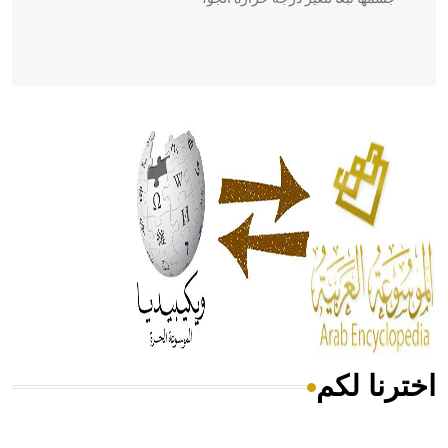
- هل تعلم أن أبقراط كتب في الطب أربعة مؤلفات هي:
الحكم، الأدلة، تنظيم التغذية، ورسالته في جروح الرأس. ويعود
له الفضل بأنه حرر الطب من الدين والفلسفة.
- هل تعلم أن المرجان إفراز حيواني يتكون في البحر ويتركب
من مادة كربونات الكلسيوم، وهو أحمر أو شديد الحمرة وهو
أجود أنواعه، ويمتاز بكبر الحجم ويسمى الش
اخترنا لكم
هل تعلم أن الأبسيد كلمة فرنسية اللفظ تم اعتمادها مصطلحاً
أثرياً يستخدم في العمارة عموماً وفي العمارة الدينية الخاصة