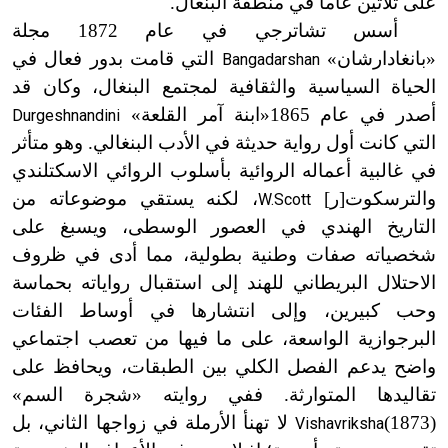
على ثلاثين عاماً في منطقة البنغال.
أسس تشاترجي في عام 1872 مجلة
«بانغادارشان»
التي قامت بدور فعال في
Bangadarshan
الحياة السياسية والثقافية لمجتمع البنغال، وكان قد
أصدر في عام 1865
«ابنة آمر القلعة»
Durgeshnandini
التي كانت أول رواية حديثة في الأدب البنغالي. وهو متأثر
في غالبية أعماله الروائية بأسلوب الروائي الاسكتلندي
والترسكوت
[
ر
]
، لكنه يستقي موضوعاته من
W.Scott
التاريخ الهندي في العصور الوسطى، ويسبغ على
شخصياته صفات وطنية بطولية، مما أدى في ظروف
الاحتلال البريطاني للهند إلى استقبال رواياته بحماسة
وحب كبيرين، وإلى انتشارها في أوساط الفئات
البرجوازية الواسعة، على ما فيها من تعصب اجتماعي
واضح يدعم الفصل الكلي بين الطبقات، ويحافظ على
تقاليدها المتوارثة. ففي روايته «شجرة السم»
(1873)
لا تهنأ الأرملة في زواجها الثاني، بل
Vishavriksha