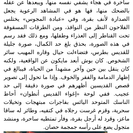
ساخرة في هجاء يشفي نفسه منها، ويبعدها عن عقله
بالضحك منها، فها هو في المشاهد الرعوية يجعل
الصدارة لأنف بقرة، وفي «عبادة المجوس» يختلس
الفلاحون النظر من النوافذ، ومن الطرقات المسقوفة
تحت القناطر إلى العذراء وطفلها، ومع ذلك فقد رسم
في هذه الصورة، بحذق بلغ حد الكمال، صورة جليلة
للقديس بطرس، فتضاءلت حيال وقاره المهيب سائر
الشخوص. كان بوش أبعد مايكون عن الواقعية، ولكنه
كان ينقل بين حين وآخر مشهداً من الحياة، فيبالغ في
إظهار الدمامة والفقر والخوف. وإذا ما تحول إلى تصوير
قصص القديسين أظهرهم في صورة دقيقة إلى حد
عجيب. ففي لوحة «إغواء القديس أنطوان» أحاط
الناسك المتوحد اليائس بفاجرات مبتهجات وتخيلات
سحرية، وقزم غرست رجلاه في كتفيه، وطائر له ساقا
ماعز، وقرد له أرجل بقرة، وفأر تمتطيه ساحرة، ومنشد
متجول يضع على رأسه جمجمة حصان.