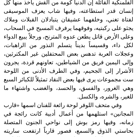
الفلمنكية القائلة إن الدنيا كومة من القش يأخذ منها كل
إنسان قدر استطاعته، وفيها شاب يعزف الموسيقى
لفتاة تغني، وخلفهما عشيقان يتبادلان القبلات وملاك
يجثو على ركبتيه، وفوقهما يرفرف المسيح في السحاب،
وعلى الأرض قاتل يطعن عدوه المترنح، ورجلاً يبيع الدواء
لكل داء، وقسيساً بديناً يتسلم النذور من الراهبات،
وعجلات العربة تدهس بعض المحتفلين غير المكترثين،
وإلى اليمين فريق من الشياطين، تعاونهم قردة، يجرون
الأشرار إلى الجحيم، وفي الطرف الأدنى من اللوحة
ست مجموعات يرى فيها بعض النقاد تمثيلاً للكبائر السبع
وهي الغرور، والفسق، والحسد، والغضب واشتهاء ما
للغير، والشره، والكسل.
وفي متحف اللوفر لوحة رائعة للفنان اسمها «قارب
المجانين» استلهمها من أعمال أدبية كانت رائجة في
زمانه، وفيها رمز بوش إلى نواحي الجنون المتصلة
بحاستي الذوق والسمع، فصور قارباً ارتفعت ساريته