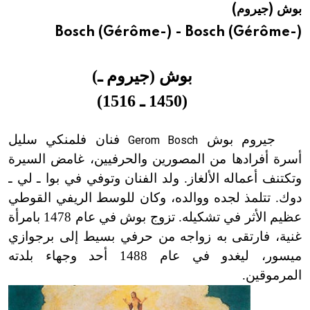
بوش (جيروم)
هيئة الموسوعة العربية تطلق موسوعات جديدة في عام 2026
Bosch (Gérôme-) - Bosch (Gérôme-)
بوش (جيروم ـ)
(
1450
ـ
1516)
جيروم بوش
فنان فلمنكي سليل
Gerom Bosch
أسرة أفرادها من المصورين والحرفيين، غامض السيرة
وتكتنف أعماله الألغاز. ولد الفنان وتوفي في بوا ـ لي ـ
دوك. تتلمذ لجده ووالده، وكان للوسط الريفي القوطي
عظيم الأثر في تشكيله. تزوج بوش في عام 1478 بامرأة
غنية، فارتقى به زواجه من حرفي بسيط إلى برجوازي
ميسور، ليغدو في عام 1488 أحد وجهاء بلدته
المرموقين.