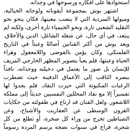
استحواذها على أفكاره ورسوخها في وجدانه.
اشتهر بوش بمجموعة أيقوناته ولوحاته الخيالية،
وميولها السردية التي لا ينضب معينها، فكان ينحو نحو
التقليد الشعبي تارة، ونحو الخيمياء تارة أخرى، ولكنه لم
يبتعد، في أي حال، عن شغله الشاغل: الدين والأخلاق.
ويعد بوش من أكثر الفنانين أصالةً وعبثاً في التاريخ
الفلمنكي، وكان يؤمن بالفوضى واللامعقول وهراء
الحياة وعبثها، فلم يعبأ بتصوير المظهر الخارجي المزيف
للإنسان بل صور ما
يعتمل في دخيلته ووجدانه، نافذاً
ببصره الثاقب إلى الأعماق الدفينة حيث تضطرب
الرغبات المكبوتة التي حيرت النقاد، فلم يجدوا لها
تفسيراً إلا مع نفاذ المحللين النفسيين حديثاً إلى مملكة
اللاشعور. ولعل الفنان قد ارتاع في طفولته من حكايات
القرون الوسطى عن العفاريت والأشباح، وعن
الشياطين تخرج من وراء كل صخرة، أو تطلع من كل
شجرة، فراح في سنوات نضجه يرسم المردة رسوماً