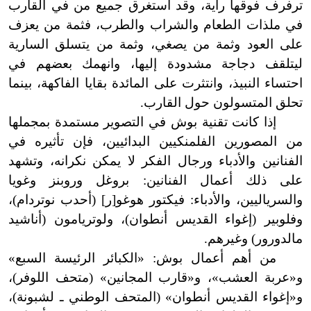
ترفرف فوقها راية، وقد استغرق جميع من في القارب
في ملذات الطعام والشراب والطرب، فثمة من يعزف
على العود وثمة من يصغي، وثمة من يتسلق السارية
ليتلقف دجاجة مشدودة إليها، وانهمك بعضهم في
احتساء النبيذ، وانتثرت على المائدة بقايا الفاكهة، بينما
تحلق المتسولون حول القارب.
إذا كانت تقنية بوش في التصوير مستمدة بمجملها
من المصورين الفلمنكيين البدائيين، فإن تأثيره في
الفنانين والأدباء ورجال الفكر لا يمكن نكرانه، وتشهد
على ذلك أعمال الفنانين: بروغل وروبنز وغويا
والسرياليين، والأدباء: فيكتور هوغو[ر] (أحدب نوتردام)،
وفلوبير (إغواء القديس أنطوان)، ولوتريامون (أناشيد
مالدورور) وغيرهم.
من أهم أعمال بوش: «الكبائر الرئيسة السبع»
و
«
عربة العشب
»
، و
«
قارب المجانين» (متحف اللوفر)،
و
«
إغواء القديس أنطوان» (المتحف الوطني ـ لشبونة)،