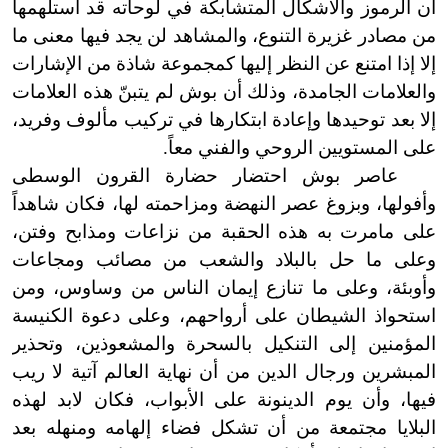
أن الرموز والأشكال المتشابكة في لوحاته قد استلهمها
من مصادر غزيرة التنوع، والمشاهد لن يجد فيها معنى ما
إلا إذا امتنع عن النظر إليها كمجموعة شاذة من الإشارات
والعلامات الجامدة، وذلك أن بوش لم يتبنّ هذه العلامات
إلا بعد توحيدها وإعادة ابتكارها في تركيب مألوف وفريد،
على المستويين الروحي والفني معاً.
عاصر بوش احتضار حضارة القرون الوسطى
وأفولها، وبزوغ عصر النهضة ومزاحمته لها، فكان شاهداً
على ما
مرت به هذه الحقبة من نزاعات ومذابح وفتن،
وعلى ما حل بالبلاد والشعب من مصائب ومجاعات
وأوبئة، وعلى ما تنازع إيمان الناس من وساوس، ومن
استحواذ الشيطان على أرواحهم، وعلى دعوة الكنيسة
المؤمنين إلى التنكيل بالسحرة والمشعوذين، وتحذير
المبشرين ورجال الدين من أن نهاية العالم آتية لا ريب
فيها، وأن يوم الدينونة على الأبواب، فكان لابد لهذه
البلايا مجتمعة من أن تشكل فضاء إلهامه ومنهله بعد