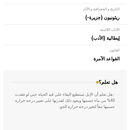
التاريخ و الجغرافية و الآثار
ريئونيون (جزيرة-)
الآداب اللاتينية
إيطالية (الأدب)
القانون
- هل تعلم أن الأبلق نوع من الفنون الهندسية التي ارتبطت
بالعمارة الإسلامية في بلاد الشام ومصر خاصة، حيث يحرص
القواعد الآمرة
المعمار على بناء مداميكه وخاصة في الواجهات
هل تعلم؟
- هل تعلم أن الإبل تستطيع البقاء على قيد الحياة حتى لو فقدت
40% من ماء جسمها ويعود ذلك لقدرتها على تغيير درجة حرارة
جسمها تبعاً لتغير درجة حرارة الجو،