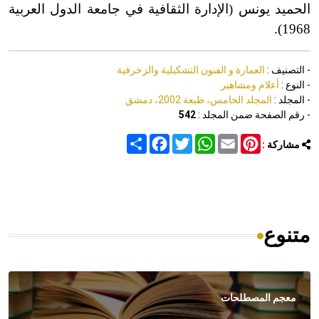
الحميد يونس (الإدارة الثقافية في جامعة الدول العربية
1968).
- التصنيف :
العمارة و الفنون التشكيلية والزخرفية
- النوع :
أعلام ومشاهير
- المجلد :
المجلد الخامس، طبعة 2002، دمشق
- رقم الصفحة ضمن المجلد :
542
Share
Facebook
Twitter
WhatsApp
Email
Pinterest
مشاركة :
متنوع
معجم المصطلحات