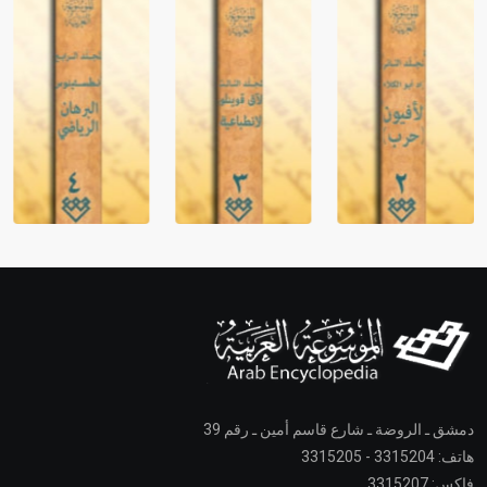
دمشق ـ الروضة ـ شارع قاسم أمين ـ رقم 39
هاتف: 3315204 - 3315205
فاكس: 3315207