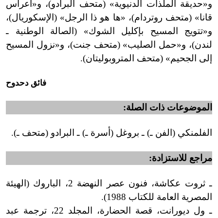
و
«
حديقة الملذات الدنيوية» (متحف البرادو)، و
«
أعراس
قانا» (متحف روتردام)، «ها هو ذا الرجل» (الإسكوريال)،
و
«
تتويج المسيح بإكليل الشوك» (الصالة الوطنية ـ
لندن)، و
«
حمل الصليب» (متحف جنت)، و
«
نزول المسيح
إلى الجحيم» (متحف المتروبوليتان).
فائق دحدوح
الموضوعات ذات الصلة:
الفلمنكي (الفن ـ) ـ بروغل (أسرة ـ) ـ البرادو (متحف ـ).
مراجع للاستزادة:
ـ ثروت عكاشة، فنون عصر النهضة 2، الباروك (الهيئة
المصرية العامة للكتاب 1988
)
.
ـ ول ديورانت، قصة الحضارة، المجلد 22، ترجمة عبد