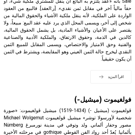
Sale بأنه «عقد يلتزم به البائع أن ينقل للمشتري ملكية شيء، أو
حقاً مالياً آخر في مقابل ثمن نقدي». [ر:العقد]. فالبيع من العقود
- هل تعلم أن أبجر Abgar اسم معروف جيداً يعود إلى عدد من
الملوك الذين حكموا مدينة إديسا (الرها) من أبجر الأول وحتى
الواردة على الملكية، لأنه ينقل ملكية الأشياء والحقوق المالية من
التاسع، وهم ينتسبون إلى أسرة أوسروين
شخص إلى آخر، ويسمى المحل الذي يرد عليه عقد البيع: مبيعاً، ولا
يقتصر على الأعيان والأشياء المادية، بل يشمل الحقوق المالية،
كالدين في الذمة، وحقوق الارتفاق، والملكية الأدبية والصناعية
والفنية وحق الامتياز والاختصاص، ويسمى المقابل للمبيع الثمن
النقدي ليخرج حالة الثمن العيني وهو المقايضة، ويشترط في الثمن
- هل تعلم أن الأبجدية الكنعانية تتألف من /22/ علامة كتابية
أن يكون حقيقياً.
sign تكتب منفصلة غير متصلة، وتعتمد المبدأ الأكوروفوني،
حيث تقتصر القيمة الصوتية للعلامة الك
اقرأ المزيد
فولغيموت (ميشيل-)
ڤولغيموت (ميشيل -) (1434-1519) ميشيل ڤولغيموت: «صورة
شخصية لأورسولا توشر» ميشيل ڤولغيموت Michael Wolgemut
مصور وحفار ألماني. ولد وتوفي في مدينة نورمبرغ Nürnberg
بألمانيا. يُعدّ أحد رواد الفن القوطي gothique في مرحلته الأخيرة