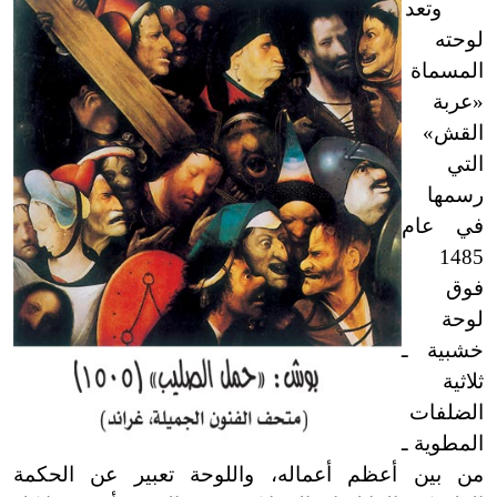
وتعد
لوحته
المسماة
«عربة
القش»
التي
رسمها
في عام
1485
فوق
لوحة
خشبية ـ
ثلاثية
الضلفات
المطوية ـ
من بين أعظم أعماله، واللوحة تعبير عن الحكمة