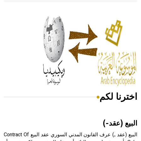
- هل تعلم أن أبقراط كتب في الطب أربعة مؤلفات هي:
الحكم، الأدلة، تنظيم التغذية، ورسالته في جروح الرأس. ويعود
له الفضل بأنه حرر الطب من الدين والفلسفة.
- هل تعلم أن المرجان إفراز حيواني يتكون في البحر ويتركب
من مادة كربونات الكلسيوم، وهو أحمر أو شديد الحمرة وهو
أجود أنواعه، ويمتاز بكبر الحجم ويسمى الش
اخترنا لكم
هل تعلم أن الأبسيد كلمة فرنسية اللفظ تم اعتمادها مصطلحاً
أثرياً يستخدم في العمارة عموماً وفي العمارة الدينية الخاصة
بالكنائس خصوصاً، وفي الإنكليزية أب
البيع (عقد-)
البيع (عقد ـ) عرف القانون المدني السوري عقد البيع Contract Of