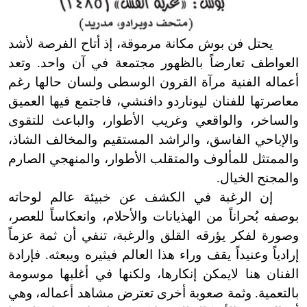
يحتل فن بوش مكانة مرموقة، إذ أتاح الفرصة لأشد
العواطف تعارضاً بالظهور مجتمعة في آن واحد. وتعد
أعماله الفنية مرآة القرون الوسطى ولسان حالها رغم
معاصرتها للفنان ليوناردو دافنشي، فاجتمع فيها العميق
والساخر، والواقعي وغريب الأطوار، والباعث للتقوى
والإباحي الفاسق، والراشد المستقيم والمخالف الشاذ،
والممتثل للمألوف والمتقلب الأطوار، والمنهجي الصارم
والمجنح الخيال.
إن الرغبة في الكشف عن خبيئة عالم لوحاته
بوصفه بُحراناً من الهذيانات والأحلام، وانعكاساً للعصر،
وصورة لفكر يؤرقه القلق والرغبة، تنفي أن ثمة عزماً
إرادياً وعنيداً يقف وراء هذا العالم فيثيره ويبعثه. فإرادة
الفنان هنا لا
يمكن إنكارها، ولكنها في أغلبها موسومة
بالتعمية. وثمة صعوبة أخرى تعترض مشاهد أعماله، وهي